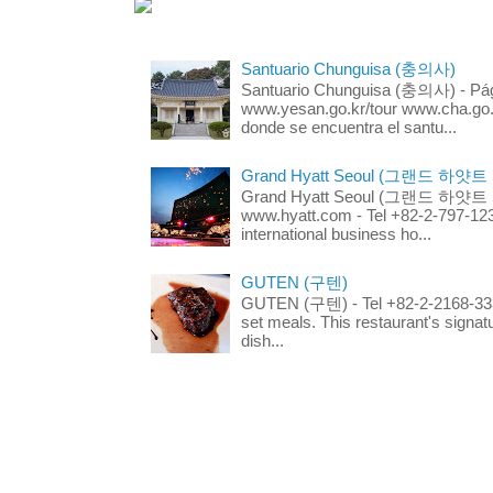
Santuario Chunguisa (충의사)
Santuario Chunguisa (충의사) - Pági
www.yesan.go.kr/tour www.cha.go.k
donde se encuentra el santu...
Grand Hyatt Seoul (그랜드 하얏트
Grand Hyatt Seoul (그랜드 하얏트 서울
www.hyatt.com - Tel +82-2-797-123
international business ho...
GUTEN (구텐)
GUTEN (구텐) - Tel +82-2-2168-3336
set meals. This restaurant's signa
dish...