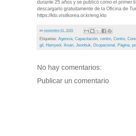
durante 25 años y se publicó como el primer t
descargarlo gratuitamente de la Oficina de T
https://kto.visitkorea.or.kr/eng.kto
en
noviembre 01, 2025
Etiquetas:
Agencia
,
Capacitación
,
centro
,
Centro
,
Core
gil
,
Hamyeol
,
Iksan
,
Jeonbuk
,
Ocupacional
,
Página
,
po
No hay comentarios:
Publicar un comentario