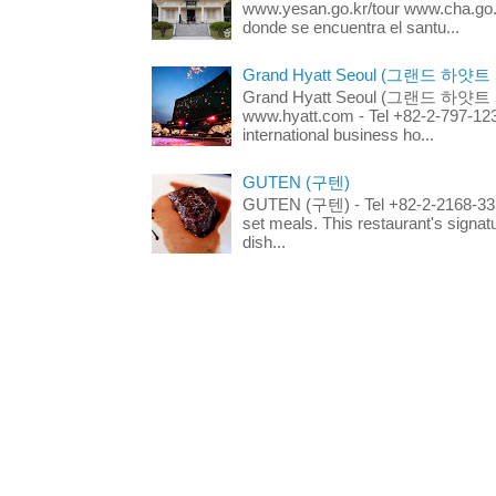
www.yesan.go.kr/tour www.cha.go.k
donde se encuentra el santu...
Grand Hyatt Seoul (그랜드 하얏트
Grand Hyatt Seoul (그랜드 하얏트 서울
www.hyatt.com - Tel +82-2-797-123
international business ho...
GUTEN (구텐)
GUTEN (구텐) - Tel +82-2-2168-3336
set meals. This restaurant's signa
dish...