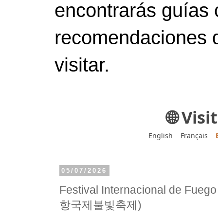
encontrarás guías 
recomendaciones d
visitar.
🌐 Vis
English
Français
05/07/2026
Festival Internacional de Fueg
항국제불빛축제)