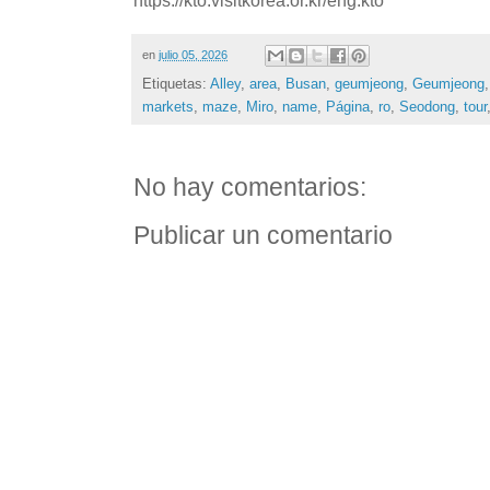
https://kto.visitkorea.or.kr/eng.kto
en
julio 05, 2026
Etiquetas:
Alley
,
area
,
Busan
,
geumjeong
,
Geumjeong
markets
,
maze
,
Miro
,
name
,
Página
,
ro
,
Seodong
,
tour
No hay comentarios:
Publicar un comentario