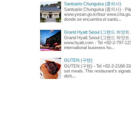
Santuario Chunguisa (충의사)
Santuario Chunguisa (충의사) - Pági
www.yesan.go.kr/tour www.cha.go.k
donde se encuentra el santu...
Grand Hyatt Seoul (그랜드 하얏트
Grand Hyatt Seoul (그랜드 하얏트 서울
www.hyatt.com - Tel +82-2-797-123
international business ho...
GUTEN (구텐)
GUTEN (구텐) - Tel +82-2-2168-3336
set meals. This restaurant's signa
dish...