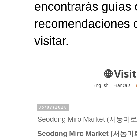
encontrarás guías 
recomendaciones d
visitar.
🌐 Vis
English
Français
05/07/2026
Seodong Miro Market (서동
Seodong Miro Market (서동