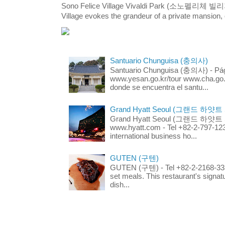
Sono Felice Village Vivaldi Park (소노펠리체 
Village evokes the grandeur of a private mansion, o
Santuario Chunguisa (충의사)
Santuario Chunguisa (충의사) - Pági
www.yesan.go.kr/tour www.cha.go.k
donde se encuentra el santu...
Grand Hyatt Seoul (그랜드 하얏트
Grand Hyatt Seoul (그랜드 하얏트 서울
www.hyatt.com - Tel +82-2-797-123
international business ho...
GUTEN (구텐)
GUTEN (구텐) - Tel +82-2-2168-3336
set meals. This restaurant's signa
dish...