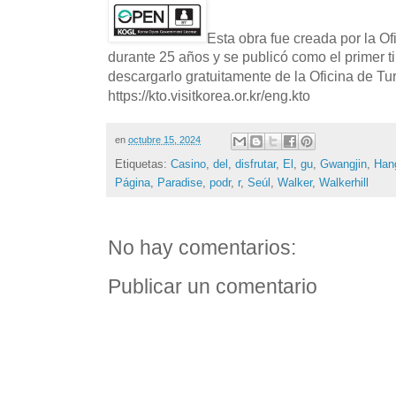
Esta obra fue creada por la O
durante 25 años y se publicó como el primer t
descargarlo gratuitamente de la Oficina de T
https://kto.visitkorea.or.kr/eng.kto
en
octubre 15, 2024
Etiquetas:
Casino
,
del
,
disfrutar
,
El
,
gu
,
Gwangjin
,
Han
Página
,
Paradise
,
podr
,
r
,
Seúl
,
Walker
,
Walkerhill
No hay comentarios:
Publicar un comentario