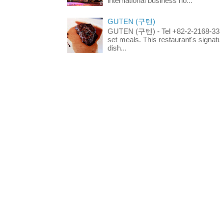
international business ho...
GUTEN (구텐)
GUTEN (구텐) - Tel +82-2-2168-3336
set meals. This restaurant's signa
dish...