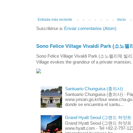
Entrada más reciente
Inicio
Suscribirse a:
Enviar comentarios (Atom)
Sono Felice Village Vivaldi Park
Sono Felice Village Vivaldi Park (소노펠리체 
Village evokes the grandeur of a private mansion, o
Santuario Chunguisa (충의사)
Santuario Chunguisa (충의사) - Pági
www.yesan.go.kr/tour www.cha.go.k
donde se encuentra el santu...
Grand Hyatt Seoul (그랜드 하얏트
Grand Hyatt Seoul (그랜드 하얏트 서울
www.hyatt.com - Tel +82-2-797-123