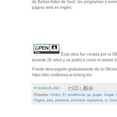
de Bellas Artes de Seúl, los programas y event
página web en inglés.
Esta obra fue creada por la O
durante 26 años y se publicó como el primer ti
Puede descargarlo gratuitamente de la Oficin
https://kto.visitkorea.or.kr/eng.kto
en
octubre 08, 2024
Etiquetas:
Centro
,
El
,
establecida
,
gu
,
gugak
,
Gugak
,
Página
,
para
,
preservar
,
promover
,
reguladora
,
ro
,
Seo