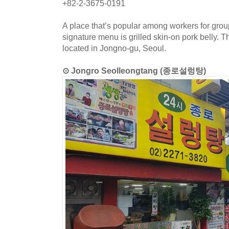
+82-2-3675-0191
A place that’s popular among workers for group
signature menu is grilled skin-on pork belly. T
located in Jongno-gu, Seoul.
⊙ Jongro Seolleongtang (종로설렁탕)