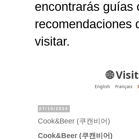
encontrarás guías 
recomendaciones d
visitar.
🌐 Vis
English
Français
27/10/2024
Cook&Beer (쿠캔비어)
Cook&Beer (쿠캔비어)