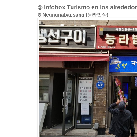
◎ Infobox Turismo en los alrededo
⊙ Neungnabapsang (능라밥상)