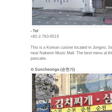
- Tel
+82-2-763-9515
This is a Korean cuisine located in Jongno, Se
near Nakwon Music Mall. The best menu at thi
pancake.
⊙ Suncheonga (순천가)