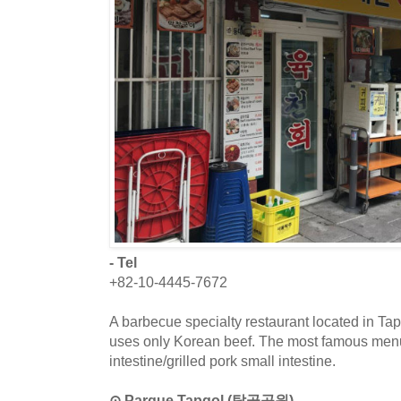
- Tel
+82-10-4445-7672
A barbecue specialty restaurant located in Tap
uses only Korean beef. The most famous menu 
intestine/grilled pork small intestine.
⊙ Parque Tapgol (탑골공원)