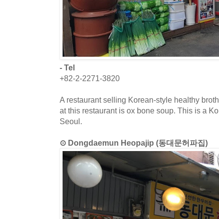
- Tel
+82-2-2271-3820
A restaurant selling Korean-style healthy bro
at this restaurant is ox bone soup. This is a K
Seoul.
⊙ Dongdaemun Heopajip (동대문허파집)