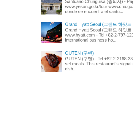
Santuario Chunguisa (충의사) - Pági
www.yesan.go.kr/tour www.cha.go.k
donde se encuentra el santu...
Grand Hyatt Seoul (그랜드 하얏트
Grand Hyatt Seoul (그랜드 하얏트 서울
www.hyatt.com - Tel +82-2-797-123
international business ho...
GUTEN (구텐)
GUTEN (구텐) - Tel +82-2-2168-3336
set meals. This restaurant's signa
dish...