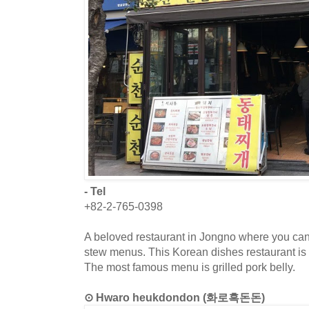
- Tel
+82-2-765-0398
A beloved restaurant in Jongno where you c
stew menus. This Korean dishes restaurant is
The most famous menu is grilled pork belly.
⊙ Hwaro heukdondon (화로흑돈돈)