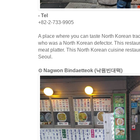
- Tel
+82-2-733-9905
A place where you can taste North Korean trad
who was a North Korean defector. This restaur
meat platter. This North Korean cuisine restau
Seoul.
⊙ Nagwon Bindaetteok (낙원빈대떡)