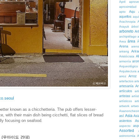
April
aprove
aproximidad
Aqu
apto
aquellos
aqu
Arachnopia
Arayuk
árbol
arboreto
Ar
archipiélago
a
área
Area
Á
Arena
aren
Arira
arirang
A
Aristócrata
aro
armonía
Arqueológico
Arquitectura
a
Arroz
arroz
artefactos
art
artesanía
Ar
artículos
arti
artistas
artís
co.seoul
artísticos
art
artwork
artwo
etter known as a chicchetteria. The pub offers lesser-
Asanoncheo
, with their main dish being cicchetti, flat slices of bread
Asia
así
Asi
ally focusing on seafood.
asientos
As
asp
aspecto
Assorted
astronomía
A
nch (우마이도 건대)