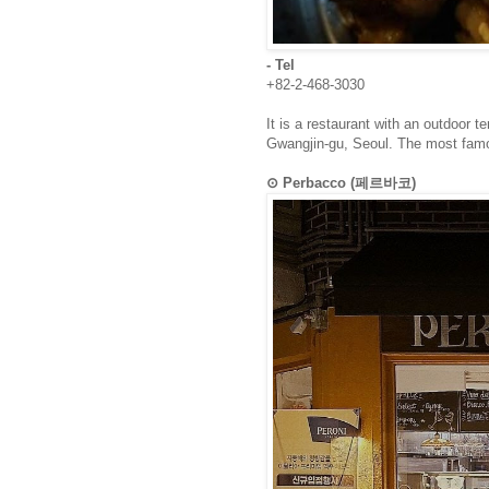
- Tel
+82-2-468-3030
It is a restaurant with an outdoor t
Gwangjin-gu, Seoul. The most famou
⊙ Perbacco (페르바코)