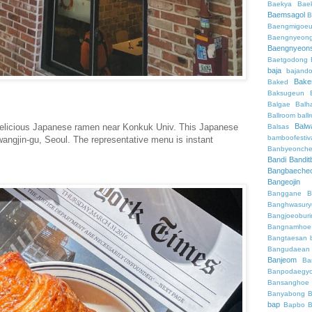
Baekya
Bae
Baemsagol
B
Baengmigoeu
Baengnyeon
Baengnyeon
Baetgodong
baja
bajand
Bake
Baked
Baksugeun
Balgae
Balh
Ballroom
ball
 delicious Japanese ramen near Konkuk Univ. This Japanese
Balw
Balsas
bamboofestiv
Gwangjin-gu, Seoul. The representative menu is instant
Banbyeonch
Bandi
Bandit
Bangbaeche
Bangeojin
Banggane
B
Banghwasury
Bangjoeobur
Bangnamhoe
Bangtaesan
Bangudaean
Banjeom
Ba
Banpodaegy
Bansanghoe
Banyabong
B
bap
Bapbo
B