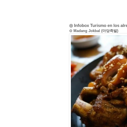
◎ Infobox Turismo en los al
⊙ Madang Jokbal (마당족발)