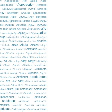
n
Aenggogae
Aer
aérea
Aero
Aeropuerto
aeropuerto
Aerosilla
Aewol
g
Aesculus
aesthetics
Aeworui
ente
aftermath
afueras
agazapado
agosto
eobong
Aglio
Agr
agrícolas
agua
Agua
icultura
Agricultura
Agroland
Agujjim
Agyang
as
Agurang
Agwi
aire
aims
Air
hopsan
ahora
Ahyeon
air
al
t
Ajung
Al
Ajimaega
Ajo
AK
Akyang
berga
albergaba
Albergando
albergar
alcanza
lbergue
Álbum
alcalino
alcance
Aldea
aldea
Aldeas
heonbuk
alegr
Alemania
án
Alemana
alemanes
alentar
rera
Alforfón
alguna
Algunas
algunos
enticios
alimentos
Alimentos
alineados
All
Alley
alleys
Alji
Alla
alley
alleyway
lí
Allsso
Almac
Almacén
almacena
Almirante
lmacenes
Almecs
almirante
Alpensia
amientos
Along
Alpaca
Alpes
alrededores
Alrededor
Alpsoncheon
alta
Altar
ssam
altar
altares
Alternativa
ternativo
Alternativo
Alternativos
altitud
altura
Am
amanecer
Amanecer
altos
aranth
Amarantos
Amarillo
amarrados
Ambassador
ambience
ambiance
ambiente
Ambiente
ambientes
menities
amente
America
América
ericano
AMI
amigos
Amisan
Amistad