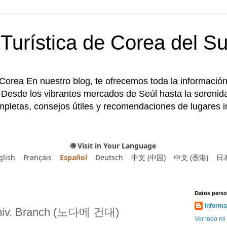
Turística de Corea del Su
 Corea En nuestro blog, te ofrecemos toda la información
 Desde los vibrantes mercados de Seúl hasta la serenida
pletas, consejos útiles y recomendaciones de lugares im
🌐 Visit in Your Language
glish
Français
Español
Deutsch
中文 (中国)
中文 (香港)
日
Datos perso
Informa
niv. Branch (노다메 건대)
Ver todo mi 