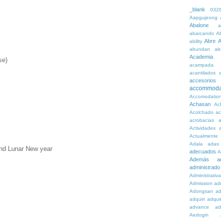
_blank
032
Aapgujeong
Abalone
a
abarcando
A
Abre
A
ability
abundan
ab
Academia
se)
acampada
acantilados
accesorios
accommoda
Accomodatio
Achasan
Ac
Acolchado
a
acrobacias
a
Actividades
a
Actualmente
Adala
adas
and Lunar New year
adecuados
A
Además
a
administrado
Administrativ
Admission
adn
Adongsan
ad
adquiri
adquir
advance
ad
Aedogin