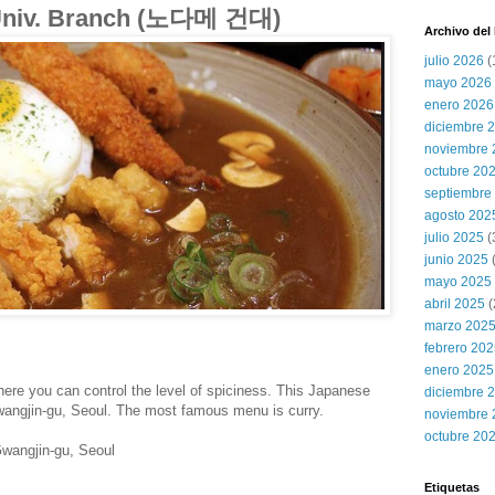
Univ. Branch (노다메 건대)
Archivo del
julio 2026
(
mayo 2026
enero 2026
diciembre 
noviembre 
octubre 20
septiembre
agosto 202
julio 2025
(
junio 2025
mayo 2025
abril 2025
(
marzo 202
febrero 20
enero 2025
here you can control the level of spiciness. This Japanese
diciembre 
 Gwangjin-gu, Seoul. The most famous menu is curry.
noviembre 
octubre 20
wangjin-gu, Seoul
Etiquetas