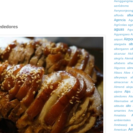
Aenggangma
aeródromo
Aeryeonjeon
aflu
affords
Agencia
Ag
Agrícolas
agr
rededores
aguas
Agu
Agyangseo
A
Airpor
airport
al
alargada
albergaron
a
alcanzar
Alc
alegría
Alem
alfabeto
alfa
Algunos
alim
Alisos
Alive
alleyways
al
almacenar
A
Almond
aloj
Alps
alpine
alredores
Al
Alternative
al
alto
altitude
amantes
Am
Amatista
ambientales
a
Amdwaeji
Am
American