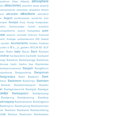
atmosphere
tardecer
Atlan
Atlantis
atracciones
ción
atractivo
atrae
atraerá
atravesando
atravesar
atraviesa
Atrium
attractions
attraction
teul
attrctions
August
ge
aumentando
aumento
aun
Aunque
unque
Aura
Auraji
Auspiciado
uthor
Autoacampe
Autob
autobús
autor
autogobierno
autom
Autopistas
lable
avance
avenida
Avenue
Avenuel
vión
Avistaje
avistamientos
AW
Award
Ayuntamiento
ayudar
Azalea
Azaleas
B
azules
b
b__b_garden
B0139
B1
B1F
baby
Back
aan
Baba
Bacar
Backam
ckdrop
backpackers
backside
backyard
ragi
Badahoe
Badahyanggi
Badanara
deurae
bado
bados
bae
Baedamsa
Baegam
darimyeonsamuso
Baegilheon
Baegunsan
egunbong
Baegundong
Baegyangsa
Baek
Baeil
Baejeom
Baekbeom
Baekdam
kban
Baekchae
Baekdo
Baekdohaebyeon
Baekdu
an
Baekgamyeonok
Baekgok
Baekgye
aekje
Baekjegobun
Baekjehyang
Baekjeong
Baekjeryeong
Baekkop
aekmagang
Baekmanseok
Baekmigoeul
Baeknyeon
Baeknyeong
Baekryoensan
kse
Baekseo
Baekseok
Baekseokdong
ksuk
Baekun
Baekusan
Baekwolsan