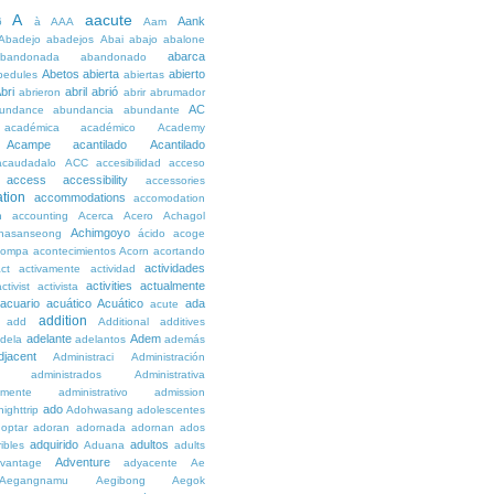
A
aacute
Aank
6
à
AAA
Aam
Abadejo
abadejos
Abai
abajo
abalone
abarca
bandonada
abandonado
Abetos
abierta
abierto
bedules
abiertas
bri
abril
abrió
abrieron
abrir
abrumador
AC
undance
abundancia
abundante
académica
académico
Academy
Acampe
acantilado
Acantilado
acaudadalo
ACC
accesibilidad
acceso
access
accessibility
accessories
tion
accommodations
accomodation
n
accounting
Acerca
Acero
Achagol
Achimgoyo
hasanseong
ácido
acoge
compa
acontecimientos
Acorn
acortando
actividades
ct
activamente
actividad
activities
actualmente
ctivist
activista
acuario
acuático
Acuático
ada
acute
addition
add
Additional
additives
adelante
Adem
dela
adelantos
además
djacent
Administraci
Administración
administrados
Administrativa
amente
administrativo
admission
ado
ighttrip
Adohwasang
adolescentes
optar
adoran
adornada
adornan
ados
adquirido
adultos
ibles
Aduana
adults
Adventure
vantage
adyacente
Ae
Aegangnamu
Aegibong
Aegok