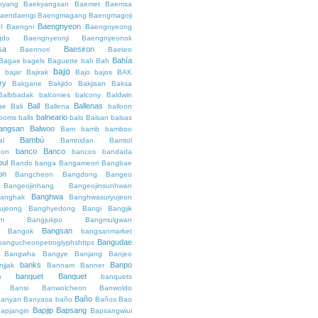
kyang
Baekyangsan
Baemet
Baemsa
aendaengi
Baengmagang
Baengmagoji
Baengnyeon
l
Baengni
Baengnyeong
gdo
Baengnyeonji
Baengnyeonok
sa
Baesiron
Baennori
Baeteo
Bahía
Bagae
bagels
Baguette
bah
Bah
bajo
o
bajar
Bajirak
Bajo
bajos
BAK
ry
Bakgane
Bakjido
Bakjisan
Baksa
Balbbadak
balconies
balcony
Baldwin
Ball
Ballenas
ae
Bali
Ballena
balloon
balneario
rooms
balls
balo
Balsan
balsas
angsan
Balwoo
Bam
bamb
bamboo
Bambú
al
Bamnidan
Bamtol
banco
Banco
eon
bancos
bandada
bul
Bando
banga
Bangameori
Bangbae
on
Bangcheon
Bangdong
Bangeo
Bangeojinhang
Bangeojinsunhwan
Banghwa
anghak
Banghwasuryujeon
ujeong
Banghyedong
Bangi
Bangjik
im
Bangjukpo
Bangmulgwan
Bangsan
Bangok
bangsanmarket
Bangudae
bangucheonpetroglyphshttps
Bangwha
Bangye
Banjang
Banjeo
banks
Banpo
njjak
Bannam
Banner
banquet
Banquet
o
banquets
Bansi
Banwolcheon
Banwoldo
Baño
anyan
Banyasa
baño
Baños
Bao
Bapjip
Bapsang
apjangin
Bapsangwiui