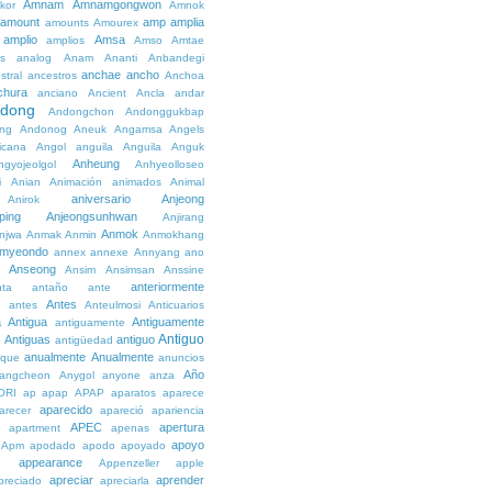
Amnam
Amnamgongwon
kor
Amnok
amount
amp
amplia
amounts
Amourex
amplio
Amsa
amplios
Amso
Amtae
s
analog
Anam
Ananti
Anbandegi
anchae
ancho
stral
ancestros
Anchoa
chura
anciano
Ancient
Ancla
andar
dong
Andongchon
Andonggukbap
ng
Andonog
Aneuk
Angamsa
Angels
icana
Angol
anguila
Anguila
Anguk
Anheung
ngyojeolgol
Anhyeolloseo
i
Anian
Animación
animados
Animal
aniversario
Anjeong
Anirok
ping
Anjeongsunhwan
Anjirang
Anmok
njwa
Anmak
Anmin
Anmokhang
myeondo
annex
annexe
Annyang
ano
Anseong
Ansim
Ansimsan
Anssine
anteriormente
nta
antaño
ante
Antes
e
antes
Anteulmosi
Anticuarios
a
Antigua
Antiguamente
antiguamente
Antiguo
Antiguas
antiguo
e
antigüedad
anualmente
Anualmente
ique
anuncios
Año
angcheon
Anygol
anyone
anza
ORI
ap
apap
APAP
aparatos
aparece
aparecido
arecer
apareció
apariencia
APEC
apertura
apartment
apenas
apoyo
Apm
apodado
apodo
apoyado
appearance
e
Appenzeller
apple
apreciar
aprender
preciado
apreciarla