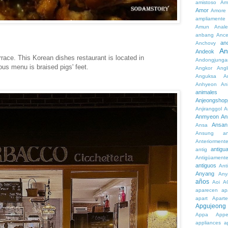
amistoso
Am
Amor
Amore
ampliamente
Amun
Anale
anbang
Ance
an
Anchovy
An
Andeok
errace. This Korean dishes restaurant is located in
Andongjunga
s menu is braised pigs' feet.
Angkor
Angl
Anguksa
A
Anhyeon
An
animales
Anjeongshop
Anjiranggol
A
Anmyeon
An
Ansan
Ansa
Ansung
a
Anteriorment
antigu
antig
Antigüament
antiguos
Ant
Anyang
Any
años
Aoi
A
aparecen
ap
apart
Aparte
Apgujeong
Appa
App
appliances
a