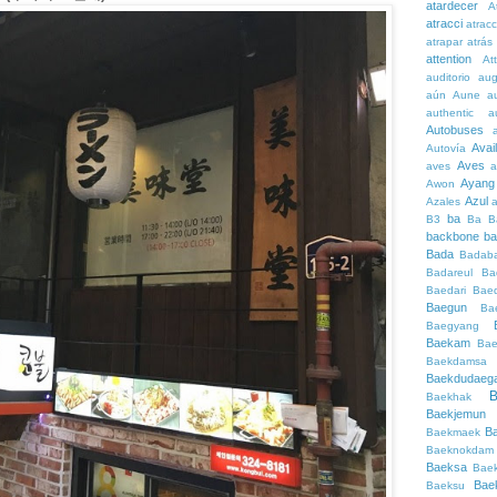
atardecer
A
atracci
atrac
atrapar
atrás
attention
At
auditorio
au
aún
Aune
a
authentic
a
Autobuses
Avai
Autovía
Aves
aves
a
Ayang
Awon
Azul
Azales
ba
B3
Ba
B
backbone
ba
Bada
Badaba
Badareul
Ba
Baedari
Bae
Baegun
Ba
Baegyang
Baekam
Bae
Baekdamsa
Baekdudaeg
B
Baekhak
Baekjemun
B
Baekmaek
Baeknokdam
Baeksa
Bae
Bae
Baeksu