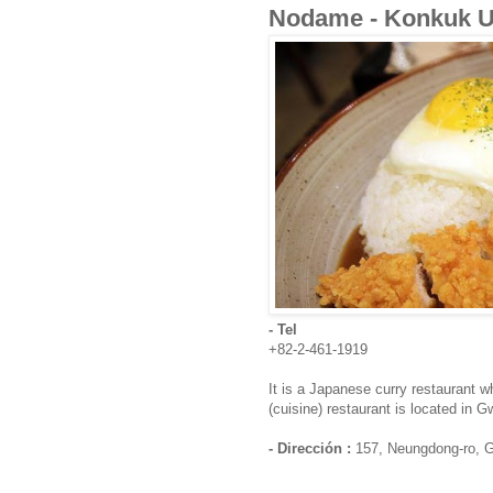
Nodame - Konkuk 
- Tel
+82-2-461-1919
It is a Japanese curry restaurant w
(cuisine) restaurant is located in
- Dirección :
157, Neungdong-ro, G