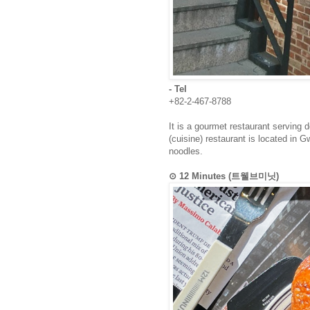
- Tel
+82-2-467-8788
It is a gourmet restaurant serving
(cuisine) restaurant is located in 
noodles.
⊙ 12 Minutes (트웰브미닛)