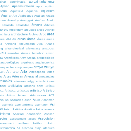
aproximadamente
char
aproximada
Apsan
Apsansunhwan
apta
aptitud
Aqua
Aquarium
Aquafield
Aquapia
Aquí
í
ar
Ara
Arabesque
Arabian
Arabic
Aram
Aranaby
Aranggak
Arañas
Arario
árboles
arboleda
arboledas
Árboles
boreto
Arboretum
arbustos
arces
Archipi
area
architecture
Arco
rchitect
Archivo
areas
áreas
rea
AREA6
Áreas
arena
as
Aretjang
Areumdaun
Aria
Ariana
ng
arirangfestival
aristocracy
aristocrat
RKO
armadas
Armiae
Armisticio
armon
ma
Aromáticos
Aroy
Arpina
arqueológico
arqueológicos
arquitecto
arquitectónica
Arroyo
arroyo
rray
arriba
arroja
arrojan
art
Arte
Art
arte
Arteaspoon
Artee
Artes
Artesan
Artesanal
es
artesanales
tesanías
artesano
artgy
articulaciones
artificiales
artista
ficial
artisans
artist
artístico
Artístico
tica
Artística
artísticas
Arts
ists
Artium
Artland
Artnouveau
Asan
rks
As
Asamblea
asan
Asanman
Asi
n
asemeja
asentamiento
asentaron
ad
Asian
Asiática
Asiático
Aside
asienta
imismo
Asociaci
Asociación
Asosan
ectos
Association
assessment
asset
assortment
astillero
Astillero
Astro
stronómico
AT
atacada
atajo
ataques