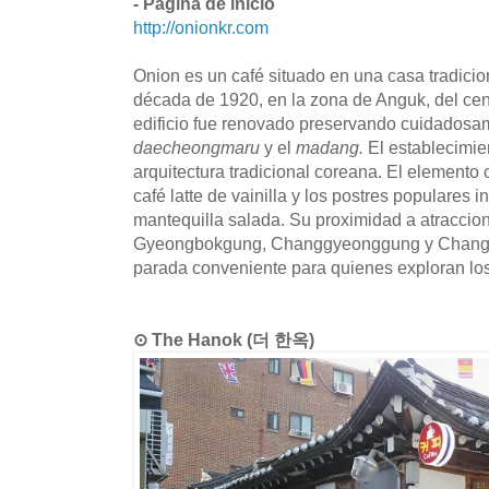
- Página de inicio
http://onionkr.com
Onion es un café situado en una casa tradici
década de 1920, en la zona de Anguk, del cent
edificio fue renovado preservando cuidadosa
daecheongmaru
y el
madang.
El establecimien
arquitectura tradicional coreana. El elemento 
café latte de vainilla y los postres populares 
mantequilla salada. Su proximidad a atraccio
Gyeongbokgung, Changgyeonggung y Changde
parada conveniente para quienes exploran los 
⊙ The Hanok (더 한옥)