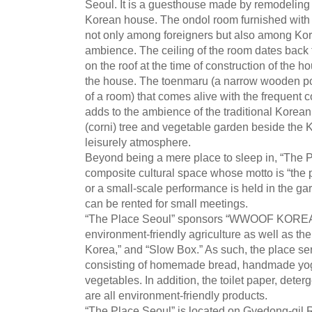
Seoul. It is a guesthouse made by remodeling 
Korean house. The ondol room furnished with t
not only among foreigners but also among Kore
ambience. The ceiling of the room dates back t
on the roof at the time of construction of the 
the house. The toenmaru (a narrow wooden po
of a room) that comes alive with the frequent
adds to the ambience of the traditional Korea
(corni) tree and vegetable garden beside the 
leisurely atmosphere.
Beyond being a mere place to sleep in, “The P
composite cultural space whose motto is “the p
or a small-scale performance is held in the g
can be rented for small meetings.
“The Place Seoul” sponsors “WWOOF KOREA
environment-friendly agriculture as well as the 
Korea,” and “Slow Box.” As such, the place se
consisting of homemade bread, handmade yogur
vegetables. In addition, the toilet paper, dete
are all environment-friendly products.
“The Place Seoul” is located on Gyedong-gil R