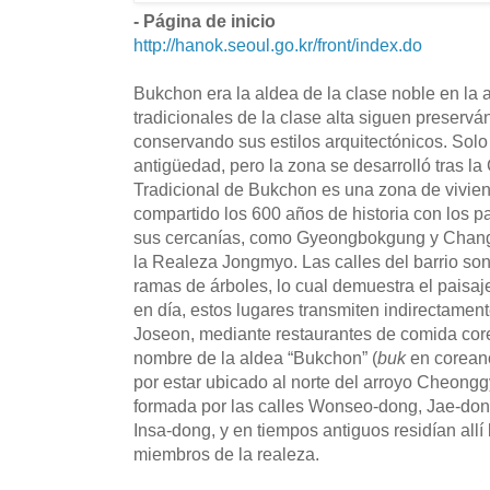
- Página de inicio
http://hanok.seoul.go.kr/front/index.do
Bukchon era la aldea de la clase noble en la 
tradicionales de la clase alta siguen preserv
conservando sus estilos arquitectónicos. Solo
antigüedad, pero la zona se desarrolló tras l
Tradicional de Bukchon es una zona de vivien
compartido los 600 años de historia con los 
sus cercanías, como Gyeongbokgung y Chang
la Realeza Jongmyo. Las calles del barrio so
ramas de árboles, lo cual demuestra el paisaje
en día, estos lugares transmiten indirectamen
Joseon, mediante restaurantes de comida corea
nombre de la aldea “Bukchon” (
buk
en coreano
por estar ubicado al norte del arroyo Cheong
formada por las calles Wonseo-dong, Jae-do
Insa-dong, y en tiempos antiguos residían allí 
miembros de la realeza.