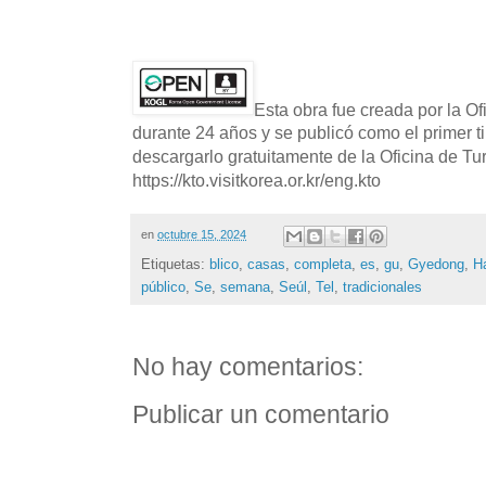
Esta obra fue creada por la O
durante 24 años y se publicó como el primer t
descargarlo gratuitamente de la Oficina de T
https://kto.visitkorea.or.kr/eng.kto
en
octubre 15, 2024
Etiquetas:
blico
,
casas
,
completa
,
es
,
gu
,
Gyedong
,
H
público
,
Se
,
semana
,
Seúl
,
Tel
,
tradicionales
No hay comentarios:
Publicar un comentario