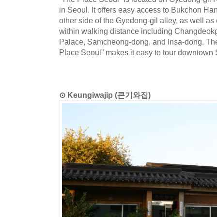
in Seoul. It offers easy access to Bukchon Han
other side of the Gyedong-gil alley, as well as 
within walking distance including Changde
Palace, Samcheong-dong, and Insa-dong. The 
Place Seoul” makes it easy to tour downtown 
⊙ Keungiwajip (큰기와집)