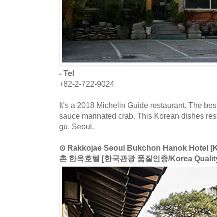
- Tel
+82-2-722-9024
It’s a 2018 Michelin Guide restaurant. The best
sauce marinated crab. This Korean dishes rest
gu, Seoul.
⊙ Rakkojae Seoul Bukchon Hanok Hotel 
촌 한옥호텔 [한국관광 품질인증/Korea Qualit