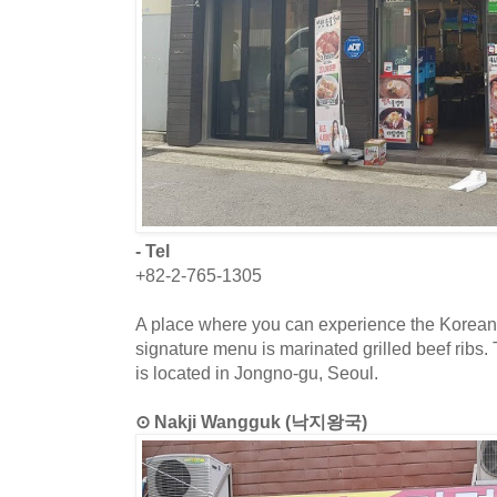
- Tel
+82-2-765-1305
A place where you can experience the Korean 
signature menu is marinated grilled beef ribs.
is located in Jongno-gu, Seoul.
⊙ Nakji Wangguk (낙지왕국)