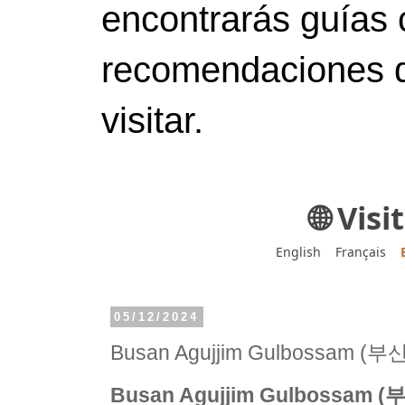
encontrarás guías 
recomendaciones d
visitar.
🌐 Vis
English
Français
05/12/2024
Busan Agujjim Gulbossam
Busan Agujjim Gulbossa