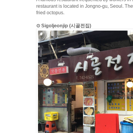
restaurant is located in Jongno-gu, Seoul. The
fried octopus.
⊙ Sigoljeonjip (시골전집)