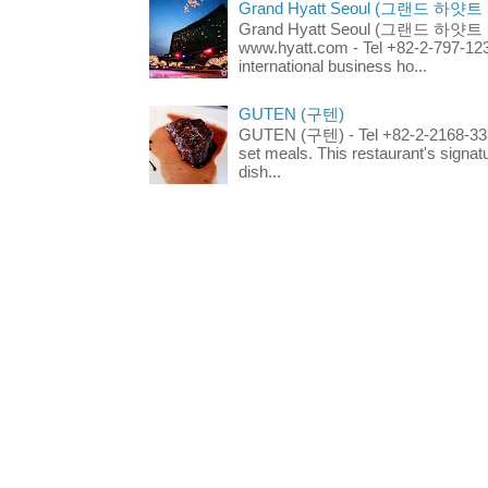
Grand Hyatt Seoul (그랜드 하얏트
Grand Hyatt Seoul (그랜드 하얏트 서울
www.hyatt.com - Tel +82-2-797-123
international business ho...
GUTEN (구텐)
GUTEN (구텐) - Tel +82-2-2168-3336
set meals. This restaurant's signa
dish...