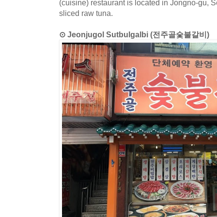
(cuisine) restaurant is located in Jongno-gu,
sliced raw tuna.
⊙ Jeonjugol Sutbulgalbi (전주골숯불갈비)