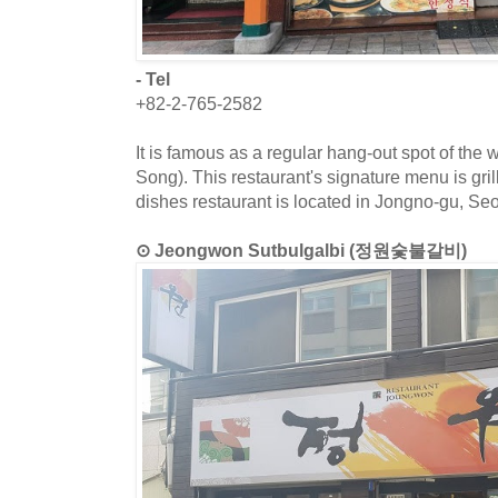
- Tel
+82-2-765-2582
It is famous as a regular hang-out spot of th
Song). This restaurant's signature menu is gril
dishes restaurant is located in Jongno-gu, Seo
⊙ Jeongwon Sutbulgalbi (정원숯불갈비)