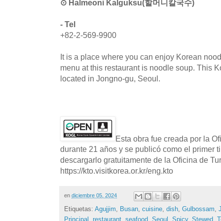
⊙ Halmeoni Kalguksu(할머니칼국수)
- Tel
+82-2-569-9900
It is a place where you can enjoy Korean nood
menu at this restaurant is noodle soup. This K
located in Jongno-gu, Seoul.
Esta obra fue creada por la O
durante 21 años y se publicó como el primer t
descargarlo gratuitamente de la Oficina de T
https://kto.visitkorea.or.kr/eng.kto
en
diciembre 05, 2024
Etiquetas:
Agujjim
,
Busan
,
cuisine
,
dish
,
Gulbossam
,
Principal
,
restaurant
,
seafood
,
Seoul
,
Spicy
,
Stewed
,
T