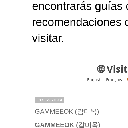
encontrarás guías 
recomendaciones d
visitar.
🌐 Vis
English
Français
13/12/2024
GAMMEEOK (감미옥)
GAMMEEOK (감미옥)