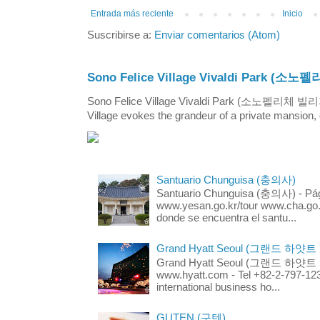
Entrada más reciente
Inicio
Suscribirse a:
Enviar comentarios (Atom)
Sono Felice Village Vivaldi Park
Sono Felice Village Vivaldi Park (소노펠리체 
Village evokes the grandeur of a private mansion, o
Santuario Chunguisa (충의사)
Santuario Chunguisa (충의사) - Pági
www.yesan.go.kr/tour www.cha.go.k
donde se encuentra el santu...
Grand Hyatt Seoul (그랜드 하얏트
Grand Hyatt Seoul (그랜드 하얏트 서울
www.hyatt.com - Tel +82-2-797-123
international business ho...
GUTEN (구텐)