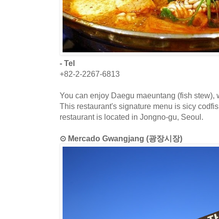
- Tel
+82-2-2267-6813
You can enjoy Daegu maeuntang (fish stew), wh
This restaurant's signature menu is sicy codfi
restaurant is located in Jongno-gu, Seoul.
⊙ Mercado Gwangjang (광장시장)