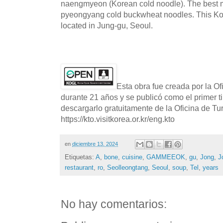
naengmyeon (Korean cold noodle). The best me
pyeongyang cold buckwheat noodles. This Kor
located in Jung-gu, Seoul.
Esta obra fue creada por la O
durante 21 años y se publicó como el primer t
descargarlo gratuitamente de la Oficina de T
https://kto.visitkorea.or.kr/eng.kto
en
diciembre 13, 2024
Etiquetas:
A
,
bone
,
cuisine
,
GAMMEEOK
,
gu
,
Jong
,
J
restaurant
,
ro
,
Seolleongtang
,
Seoul
,
soup
,
Tel
,
years
No hay comentarios: