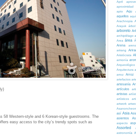
April
aprove
aproximidad
Aqu
apto
aquellos
aqu
Arachnopia
Arayuk
árbol
arboreto
Ar
archipiélago
a
área
Area
Á
Arena
aren
Arira
arirang
A
Aristócrata
aro
armonía
Arqueológico
Arquitectura
a
Arroz
arroz
artefactos
art
artesanía
Ar
ly)
artículos
arti
artistas
artís
artísticos
art
artwork
artwo
Asanoncheo
Asia
así
Asi
as 58 Western-style and 6 Korean-style guestrooms. The
asientos
As
offers easy access to the city’s trendy spots such as
asp
aspecto
Assorted
astronomía
A