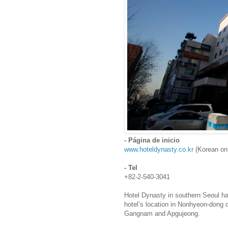
- Página de inicio
www.hoteldynasty.co.kr
(Korean on
- Tel
+82-2-540-3041
Hotel Dynasty in southern Seoul h
hotel’s location in Nonhyeon-dong 
Gangnam and Apgujeong.