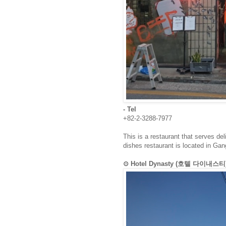
- Tel
+82-2-3288-7977
This is a restaurant that serves de
dishes restaurant is located in G
⊙ Hotel Dynasty (호텔 다이내스티