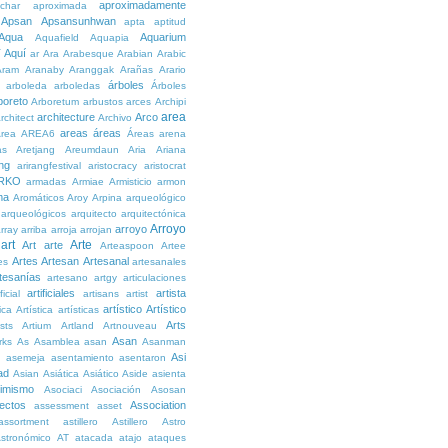
aproximadamente
char
aproximada
Apsan
Apsansunhwan
apta
aptitud
Aqua
Aquarium
Aquafield
Aquapia
Aquí
í
ar
Ara
Arabesque
Arabian
Arabic
Aram
Aranaby
Aranggak
Arañas
Arario
árboles
arboleda
arboledas
Árboles
boreto
Arboretum
arbustos
arces
Archipi
area
architecture
Arco
rchitect
Archivo
areas
áreas
rea
AREA6
Áreas
arena
as
Aretjang
Areumdaun
Aria
Ariana
ng
arirangfestival
aristocracy
aristocrat
RKO
armadas
Armiae
Armisticio
armon
ma
Aromáticos
Aroy
Arpina
arqueológico
arqueológicos
arquitecto
arquitectónica
Arroyo
arroyo
rray
arriba
arroja
arrojan
art
Arte
Art
arte
Arteaspoon
Artee
Artes
Artesan
Artesanal
es
artesanales
tesanías
artesano
artgy
articulaciones
artificiales
artista
ficial
artisans
artist
artístico
Artístico
tica
Artística
artísticas
Arts
ists
Artium
Artland
Artnouveau
Asan
rks
As
Asamblea
asan
Asanman
Asi
n
asemeja
asentamiento
asentaron
ad
Asian
Asiática
Asiático
Aside
asienta
imismo
Asociaci
Asociación
Asosan
ectos
Association
assessment
asset
assortment
astillero
Astillero
Astro
stronómico
AT
atacada
atajo
ataques