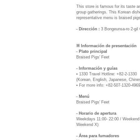
This store is famous for its taste a
group gatherings. This Korean dish
representative menu is braised pigs'
- Dirección :
3 Bongeunsa-ro 2-gi
※ Información de presentación
- Plato principal
Braised Pigs' Feet
- Información y guías
• 1330 Travel Hotline: +82-2-1330
(Korean, English, Japanese, Chine
• For more info: +82-507-1320-496
- Menú
Braised Pigs' Feet
- Horario de apertura
Weekdays 11:00- 22:00 / Weekend 
Weekend X)
- Área para fumadores