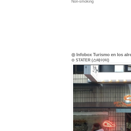
Non-smoking
◎ Infobox Turismo en los al
⊙ STATER (스테이터)