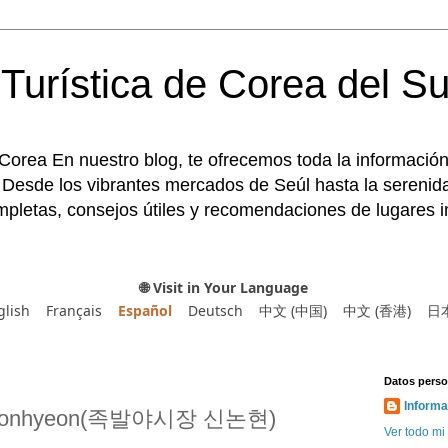
Turística de Corea del Su
 Corea En nuestro blog, te ofrecemos toda la información
 Desde los vibrantes mercados de Seúl hasta la serenida
pletas, consejos útiles y recomendaciones de lugares im
🌐 Visit in Your Language
glish
Français
Español
Deutsch
中文 (中国)
中文 (香港)
日
Datos perso
Informa
Sinnonhyeon(족발야시장 신논현)
Ver todo mi 