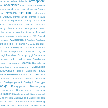
atmosphere
tardecer
Atlan
Atlantis
atracciones
ción
atractivo
atrae
atraerá
atravesando
atravesar
atraviesa
Atrium
attractions
attraction
teul
attrctions
August
ge
aumentando
aumento
aun
Aunque
unque
Aura
Auraji
Auspiciado
uthor
Autoacampe
Autob
autobús
autor
autogobierno
autom
Autopistas
lable
avance
avenida
Avenue
Avenuel
vión
Avistaje
avistamientos
AW
Award
Ayuntamiento
ayudar
Azalea
Azaleas
B
azules
b
b__b_garden
B0139
B1
B1F
baby
Back
aan
Baba
Bacar
Backam
ckdrop
backpackers
backside
backyard
ragi
Badahoe
Badahyanggi
Badanara
deurae
bado
bados
bae
Baedamsa
Baegam
darimyeonsamuso
Baegilheon
Baegunsan
egunbong
Baegundong
Baegyangsa
Baek
Baeil
Baejeom
Baekbeom
Baekdam
kban
Baekchae
Baekdo
Baekdohaebyeon
Baekdu
an
Baekgamyeonok
Baekgok
Baekgye
aekje
Baekjegobun
Baekjehyang
Baekjeong
Baekjeryeong
Baekkop
aekmagang
Baekmanseok
Baekmigoeul
Baeknyeon
Baeknyeong
Baekryoensan
kse
Baekseo
Baekseok
Baekseokdong
ksuk
Baekun
Baekusan
Baekwolsan