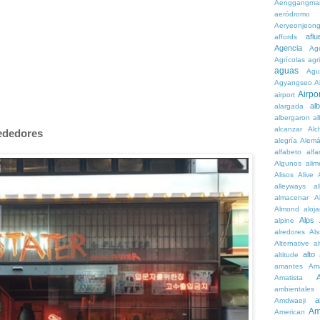
Aenggangma
aeródromo
Aeryeonjeon
aflu
affords
Agencia
Ag
Agrícolas
agr
aguas
Agu
Agyangseo
A
Airpor
airport
al
alargada
albergaron
a
alcanzar
Alc
rededores
alegría
Alem
alfabeto
alfa
Algunos
alim
Alisos
Alive
alleyways
al
almacenar
A
Almond
aloj
Alps
alpine
alredores
Al
Alternative
al
alto
altitude
amantes
Am
Amatista
ambientales
a
Amdwaeji
Am
American