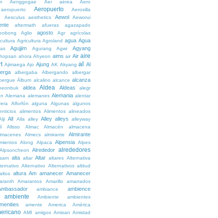
n
Aenggogae
Aer
aérea
Aero
Aeropuerto
aeropuerto
Aerosilla
Aewol
g
Aesculus
aesthetics
Aeworui
ente
aftermath
afueras
agazapado
agosto
eobong
Aglio
Agr
agrícolas
agua
Agua
icultura
Agricultura
Agroland
Agujjim
Agyang
as
Agurang
Agwi
aire
aims
Air
hopsan
ahora
Ahyeon
air
al
t
Ajung
Al
Ajimaega
Ajo
AK
Akyang
berga
albergaba
Albergando
albergar
alcanza
lbergue
Álbum
alcalino
alcance
Aldea
aldea
Aldeas
heonbuk
alegr
Alemania
án
Alemana
alemanes
alentar
rera
Alforfón
alguna
Algunas
algunos
enticios
alimentos
Alimentos
alineados
All
Alley
alleys
Alji
Alla
alley
alleyway
lí
Allsso
Almac
Almacén
almacena
Almirante
lmacenes
Almecs
almirante
Alpensia
amientos
Along
Alpaca
Alpes
alrededores
Alrededor
Alpsoncheon
alta
Altar
ssam
altar
altares
Alternativa
ternativo
Alternativo
Alternativos
altitud
altura
Am
amanecer
Amanecer
altos
aranth
Amarantos
Amarillo
amarrados
Ambassador
ambience
ambiance
ambiente
Ambiente
ambientes
menities
amente
America
América
ericano
AMI
amigos
Amisan
Amistad