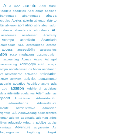
A
aacute
Aank
6
à
AAA
Aam
Abadejo
abadejos
Abai
abajo
abalone
abarca
bandonada
abandonado
Abetos
abierta
abierto
bedules
abiertas
bri
abril
abrió
abrieron
abrir
abrumador
AC
undance
abundancia
abundante
académica
académico
Academy
Acampe
acantilado
Acantilado
acaudadalo
ACC
accesibilidad
acceso
access
accessibility
accessories
tion
accommodations
accomodation
n
accounting
Acerca
Acero
Achagol
Achimgoyo
hasanseong
ácido
acoge
compa
acontecimientos
Acorn
acortando
actividades
ct
activamente
actividad
activities
actualmente
ctivist
activista
acuario
acuático
Acuático
ada
acute
addition
add
Additional
additives
adelante
Adem
dela
adelantos
además
djacent
Administraci
Administración
administrados
Administrativa
amente
administrativo
admission
ado
ighttrip
Adohwasang
adolescentes
optar
adoran
adornada
adornan
ados
adquirido
adultos
ibles
Aduana
adults
Adventure
vantage
adyacente
Ae
Aegangnamu
Aegibong
Aegok