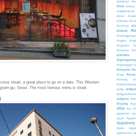
amistoso
Am
Amor
Amore
ampliamente
Amun
Anale
anbang
Ance
an
Anchovy
An
Andeok
Andongjunga
Angkor
Angl
Anguksa
A
Anhyeon
An
animales
Anjeongshop
Anjiranggol
A
Anmyeon
An
Ansan
Ansa
Ansung
a
licious steak; a great place to go on a date. This Western
Anteriorment
angnam-gu, Seoul. The most famous menu is steak.
antigu
antig
Antigüament
)
antiguos
Ant
Anyang
Any
años
Aoi
A
aparecen
ap
apart
Aparte
Apgujeong
Appa
App
appliances
a