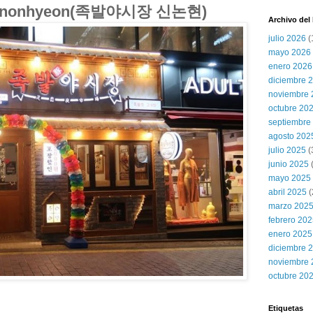
 Sinnonhyeon(족발야시장 신논현)
Archivo del
julio 2026
(
mayo 2026
enero 2026
diciembre 
noviembre 
octubre 20
septiembre
agosto 202
julio 2025
(
junio 2025
mayo 2025
abril 2025
(
marzo 202
febrero 20
enero 2025
diciembre 
noviembre 
octubre 20
Etiquetas