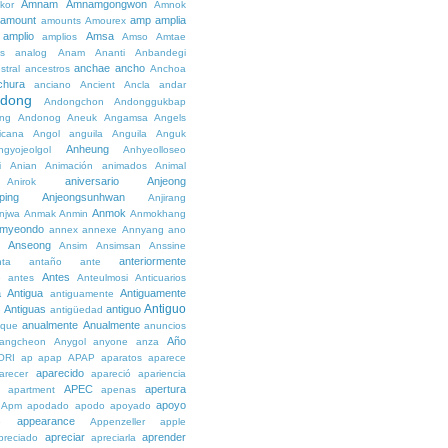
Amnam
Amnamgongwon
kor
Amnok
amount
amp
amplia
amounts
Amourex
amplio
Amsa
amplios
Amso
Amtae
s
analog
Anam
Ananti
Anbandegi
anchae
ancho
stral
ancestros
Anchoa
chura
anciano
Ancient
Ancla
andar
dong
Andongchon
Andonggukbap
ng
Andonog
Aneuk
Angamsa
Angels
icana
Angol
anguila
Anguila
Anguk
Anheung
ngyojeolgol
Anhyeolloseo
i
Anian
Animación
animados
Animal
aniversario
Anjeong
Anirok
ping
Anjeongsunhwan
Anjirang
Anmok
njwa
Anmak
Anmin
Anmokhang
myeondo
annex
annexe
Annyang
ano
Anseong
Ansim
Ansimsan
Anssine
anteriormente
nta
antaño
ante
Antes
e
antes
Anteulmosi
Anticuarios
a
Antigua
Antiguamente
antiguamente
Antiguo
Antiguas
antiguo
e
antigüedad
anualmente
Anualmente
ique
anuncios
Año
angcheon
Anygol
anyone
anza
ORI
ap
apap
APAP
aparatos
aparece
aparecido
arecer
apareció
apariencia
APEC
apertura
apartment
apenas
apoyo
Apm
apodado
apodo
apoyado
appearance
e
Appenzeller
apple
apreciar
aprender
preciado
apreciarla