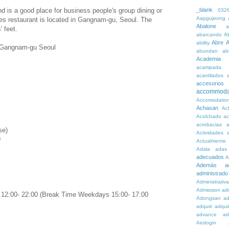
nd is a good place for business people's group dining or
_blank
032
Aapgujeong
es restaurant is located in Gangnam-gu, Seoul. The
Abalone
a
 feet.
abarcando
A
Abre
A
ability
l Gangnam-gu Seoul
abundan
ab
Academia
acampada
acantilados
accesorios
accommoda
Accomodatio
Achasan
Ac
Acolchado
a
acrobacias
a
se)
Actividades
a
9
Actualmente
Adala
adas
adecuados
A
Además
a
administrado
Administrativ
Admission
adn
12:00- 22:00 (Break Time Weekdays 15:00- 17:00
Adongsan
ad
adquiri
adquir
advance
ad
Aedogin