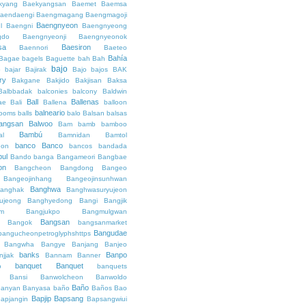
kyang
Baekyangsan
Baemet
Baemsa
aendaengi
Baengmagang
Baengmagoji
Baengnyeon
l
Baengni
Baengnyeong
gdo
Baengnyeonji
Baengnyeonok
sa
Baesiron
Baennori
Baeteo
Bahía
Bagae
bagels
Baguette
bah
Bah
bajo
o
bajar
Bajirak
Bajo
bajos
BAK
ry
Bakgane
Bakjido
Bakjisan
Baksa
Balbbadak
balconies
balcony
Baldwin
Ball
Ballenas
ae
Bali
Ballena
balloon
balneario
rooms
balls
balo
Balsan
balsas
angsan
Balwoo
Bam
bamb
bamboo
Bambú
al
Bamnidan
Bamtol
banco
Banco
eon
bancos
bandada
bul
Bando
banga
Bangameori
Bangbae
on
Bangcheon
Bangdong
Bangeo
Bangeojinhang
Bangeojinsunhwan
Banghwa
anghak
Banghwasuryujeon
ujeong
Banghyedong
Bangi
Bangjik
im
Bangjukpo
Bangmulgwan
Bangsan
Bangok
bangsanmarket
Bangudae
bangucheonpetroglyphshttps
Bangwha
Bangye
Banjang
Banjeo
banks
Banpo
njjak
Bannam
Banner
banquet
Banquet
o
banquets
Bansi
Banwolcheon
Banwoldo
Baño
anyan
Banyasa
baño
Baños
Bao
Bapjip
Bapsang
apjangin
Bapsangwiui