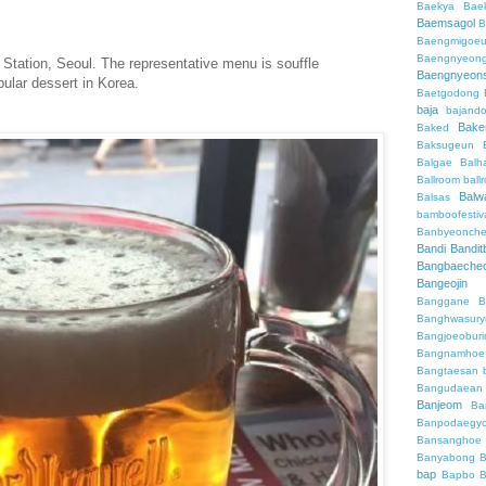
Baekya
Bae
Baemsagol
B
Baengmigoeu
Baengnyeon
Station, Seoul. The representative menu is souffle
Baengnyeon
ular dessert in Korea.
Baetgodong
baja
bajand
Bake
Baked
Baksugeun
Balgae
Balh
Ballroom
ball
Balw
Balsas
bamboofestiv
Banbyeonch
Bandi
Bandit
Bangbaeche
Bangeojin
Banggane
B
Banghwasury
Bangjoeobur
Bangnamhoe
Bangtaesan
Bangudaean
Banjeom
Ba
Banpodaegy
Bansanghoe
Banyabong
B
bap
Bapbo
B