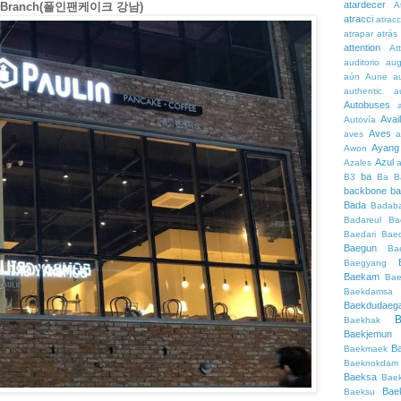
atardecer
A
am Branch(폴인팬케이크 강남)
atracci
atrac
atrapar
atrás
attention
At
auditorio
au
aún
Aune
a
authentic
a
Autobuses
Avai
Autovía
Aves
aves
a
Ayang
Awon
Azul
Azales
ba
B3
Ba
B
backbone
ba
Bada
Badaba
Badareul
Ba
Baedari
Bae
Baegun
Ba
Baegyang
Baekam
Bae
Baekdamsa
Baekdudaeg
B
Baekhak
Baekjemun
B
Baekmaek
Baeknokdam
Baeksa
Bae
Bae
Baeksu