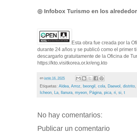
◎ Infobox Turismo en los alrededo
Esta obra fue creada por la O
durante 24 años y se publicó como el primer t
descargarlo gratuitamente de la Oficina de T
https://kto.visitkorea.or.kr/eng.kto
en
junio 16, 2025
Etiquetas:
Aldea
,
Arroz
,
beongil
,
cola
,
Daewol
,
distrito
Icheon
,
La
,
llanura
,
myeon
,
Página
,
pica
,
ri
,
si
,
t
No hay comentarios:
Publicar un comentario