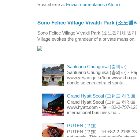
Suscribirse a:
Enviar comentarios (Atom)
Sono Felice Village Vivaldi Park
Sono Felice Village Vivaldi Park (소노펠리체 
Village evokes the grandeur of a private mansion, o
Santuario Chunguisa (충의사)
Santuario Chunguisa (충의사) - Pági
www.yesan.go.kr/tour www.cha.go.k
donde se encuentra el santu...
Grand Hyatt Seoul (그랜드 하얏트
Grand Hyatt Seoul (그랜드 하얏트 서울
www.hyatt.com - Tel +82-2-797-123
international business ho...
GUTEN (구텐)
GUTEN (구텐) - Tel +82-2-2168-3336
set meals. This restaurant's signa