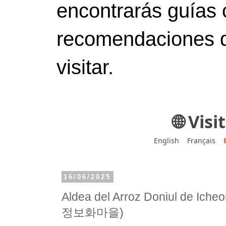
encontrarás guías 
recomendaciones d
visitar.
🌐 Vis
English
Français
16/06/2025
Aldea del Arroz Doniul de
정보화마을)