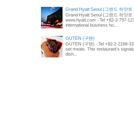
Grand Hyatt Seoul (그랜드 하얏트
Grand Hyatt Seoul (그랜드 하얏트 서울
www.hyatt.com - Tel +82-2-797-123
international business ho...
GUTEN (구텐)
GUTEN (구텐) - Tel +82-2-2168-3336
set meals. This restaurant's signa
dish...