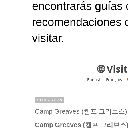
encontrarás guías 
recomendaciones d
visitar.
🌐 Vis
English
Français
23/06/2025
Camp Greaves (캠프 그리브스)
Camp Greaves (캠프 그리브스