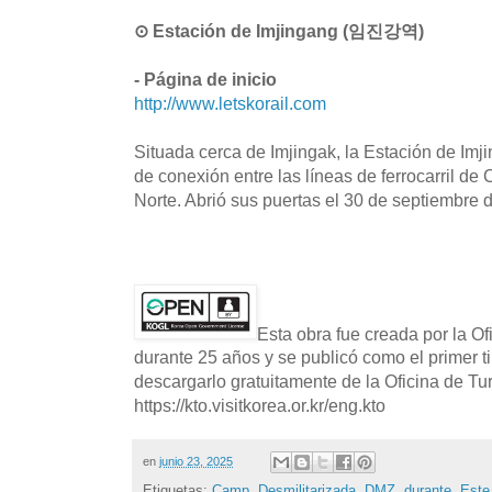
⊙ Estación de Imjingang (임진강역)
- Página de inicio
http://www.letskorail.com
Situada cerca de Imjingak, la Estación de Imj
de conexión entre las líneas de ferrocarril de
Norte. Abrió sus puertas el 30 de septiembre 
Esta obra fue creada por la O
durante 25 años y se publicó como el primer t
descargarlo gratuitamente de la Oficina de T
https://kto.visitkorea.or.kr/eng.kto
en
junio 23, 2025
Etiquetas:
Camp
,
Desmilitarizada
,
DMZ
,
durante
,
Este