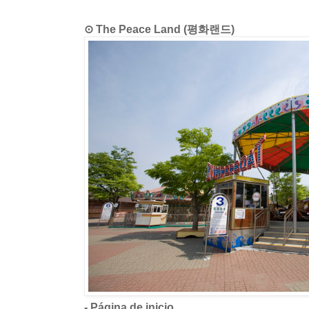
⊙ The Peace Land (평화랜드)
- Página de inicio