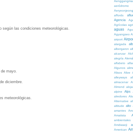
Aenggangma
aeródromo
Aeryeonjeon
aflu
affords
Agencia
Ag
Agrícolas
agr
o según las condiciones meteorológicas.
aguas
Agu
Agyangseo
A
Airpor
airport
al
alargada
albergaron
a
alcanzar
Alc
alegría
Alem
alfabeto
alfa
Algunos
alim
5 de mayo.
Alisos
Alive
alleyways
al
 de diciembre.
almacenar
A
Almond
aloj
Alps
alpine
alredores
Al
es meteorológicas.
Alternative
al
alto
altitude
amantes
Am
Amatista
ambientales
a
Amdwaeji
Am
American