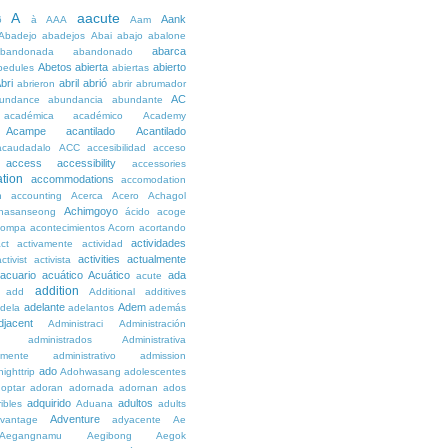
A
aacute
Aank
6
à
AAA
Aam
Abadejo
abadejos
Abai
abajo
abalone
abarca
bandonada
abandonado
Abetos
abierta
abierto
bedules
abiertas
bri
abril
abrió
abrieron
abrir
abrumador
AC
undance
abundancia
abundante
académica
académico
Academy
Acampe
acantilado
Acantilado
acaudadalo
ACC
accesibilidad
acceso
access
accessibility
accessories
tion
accommodations
accomodation
n
accounting
Acerca
Acero
Achagol
Achimgoyo
hasanseong
ácido
acoge
compa
acontecimientos
Acorn
acortando
actividades
ct
activamente
actividad
activities
actualmente
ctivist
activista
acuario
acuático
Acuático
ada
acute
addition
add
Additional
additives
adelante
Adem
dela
adelantos
además
djacent
Administraci
Administración
administrados
Administrativa
amente
administrativo
admission
ado
ighttrip
Adohwasang
adolescentes
optar
adoran
adornada
adornan
ados
adquirido
adultos
ibles
Aduana
adults
Adventure
vantage
adyacente
Ae
Aegangnamu
Aegibong
Aegok