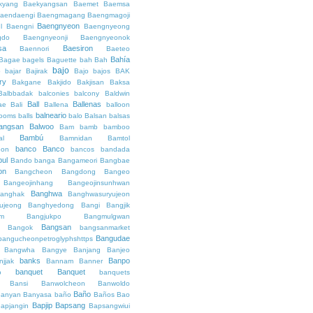
kyang
Baekyangsan
Baemet
Baemsa
aendaengi
Baengmagang
Baengmagoji
Baengnyeon
l
Baengni
Baengnyeong
gdo
Baengnyeonji
Baengnyeonok
sa
Baesiron
Baennori
Baeteo
Bahía
Bagae
bagels
Baguette
bah
Bah
bajo
o
bajar
Bajirak
Bajo
bajos
BAK
ry
Bakgane
Bakjido
Bakjisan
Baksa
Balbbadak
balconies
balcony
Baldwin
Ball
Ballenas
ae
Bali
Ballena
balloon
balneario
rooms
balls
balo
Balsan
balsas
angsan
Balwoo
Bam
bamb
bamboo
Bambú
al
Bamnidan
Bamtol
banco
Banco
eon
bancos
bandada
bul
Bando
banga
Bangameori
Bangbae
on
Bangcheon
Bangdong
Bangeo
Bangeojinhang
Bangeojinsunhwan
Banghwa
anghak
Banghwasuryujeon
ujeong
Banghyedong
Bangi
Bangjik
im
Bangjukpo
Bangmulgwan
Bangsan
Bangok
bangsanmarket
Bangudae
bangucheonpetroglyphshttps
Bangwha
Bangye
Banjang
Banjeo
banks
Banpo
njjak
Bannam
Banner
banquet
Banquet
o
banquets
Bansi
Banwolcheon
Banwoldo
Baño
anyan
Banyasa
baño
Baños
Bao
Bapjip
Bapsang
apjangin
Bapsangwiui