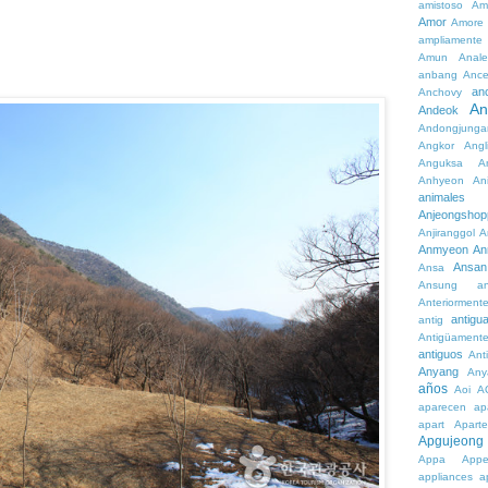
amistoso
Am
Amor
Amore
ampliamente
Amun
Anale
anbang
Ance
an
Anchovy
An
Andeok
Andongjunga
Angkor
Angl
Anguksa
A
Anhyeon
An
animales
Anjeongshop
Anjiranggol
A
Anmyeon
An
Ansan
Ansa
Ansung
a
Anteriorment
antigu
antig
Antigüament
antiguos
Ant
Anyang
Any
años
Aoi
A
aparecen
ap
apart
Aparte
Apgujeong
Appa
App
appliances
a