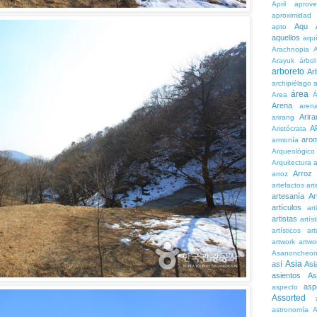
April
aprove
aproximidad
Aqu
apto
aquellos
aqu
Arachnopia
Arayuk
árbol
arboreto
Ar
archipiélago
a
área
Area
Á
Arena
aren
Arira
arirang
A
Aristócrata
aro
armonía
Arqueológico
Arquitectura
a
Arroz
arroz
artefactos
art
artesanía
Ar
artículos
arti
artistas
artís
artísticos
art
artwork
artwo
Asanoncheo
Asia
así
Asi
asientos
As
asp
aspecto
Assorted
astronomía
A