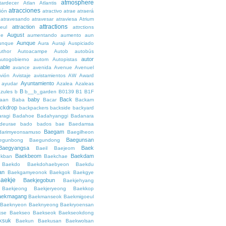
atmosphere
tardecer
Atlan
Atlantis
atracciones
ción
atractivo
atrae
atraerá
atravesando
atravesar
atraviesa
Atrium
attractions
attraction
teul
attrctions
August
ge
aumentando
aumento
aun
Aunque
unque
Aura
Auraji
Auspiciado
uthor
Autoacampe
Autob
autobús
autor
autogobierno
autom
Autopistas
lable
avance
avenida
Avenue
Avenuel
vión
Avistaje
avistamientos
AW
Award
Ayuntamiento
ayudar
Azalea
Azaleas
B
azules
b
b__b_garden
B0139
B1
B1F
baby
Back
aan
Baba
Bacar
Backam
ckdrop
backpackers
backside
backyard
ragi
Badahoe
Badahyanggi
Badanara
deurae
bado
bados
bae
Baedamsa
Baegam
darimyeonsamuso
Baegilheon
Baegunsan
egunbong
Baegundong
Baegyangsa
Baek
Baeil
Baejeom
Baekbeom
Baekdam
kban
Baekchae
Baekdo
Baekdohaebyeon
Baekdu
an
Baekgamyeonok
Baekgok
Baekgye
aekje
Baekjegobun
Baekjehyang
Baekjeong
Baekjeryeong
Baekkop
aekmagang
Baekmanseok
Baekmigoeul
Baeknyeon
Baeknyeong
Baekryoensan
kse
Baekseo
Baekseok
Baekseokdong
ksuk
Baekun
Baekusan
Baekwolsan