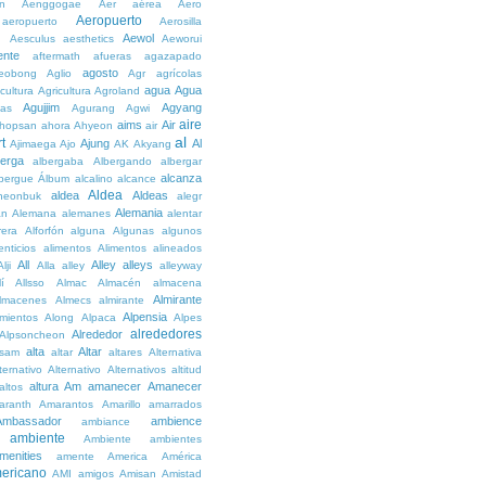
n
Aenggogae
Aer
aérea
Aero
Aeropuerto
aeropuerto
Aerosilla
Aewol
g
Aesculus
aesthetics
Aeworui
ente
aftermath
afueras
agazapado
agosto
eobong
Aglio
Agr
agrícolas
agua
Agua
icultura
Agricultura
Agroland
Agujjim
Agyang
as
Agurang
Agwi
aire
aims
Air
hopsan
ahora
Ahyeon
air
al
t
Ajung
Al
Ajimaega
Ajo
AK
Akyang
berga
albergaba
Albergando
albergar
alcanza
lbergue
Álbum
alcalino
alcance
Aldea
aldea
Aldeas
heonbuk
alegr
Alemania
án
Alemana
alemanes
alentar
rera
Alforfón
alguna
Algunas
algunos
enticios
alimentos
Alimentos
alineados
All
Alley
alleys
Alji
Alla
alley
alleyway
lí
Allsso
Almac
Almacén
almacena
Almirante
lmacenes
Almecs
almirante
Alpensia
amientos
Along
Alpaca
Alpes
alrededores
Alrededor
Alpsoncheon
alta
Altar
ssam
altar
altares
Alternativa
ternativo
Alternativo
Alternativos
altitud
altura
Am
amanecer
Amanecer
altos
aranth
Amarantos
Amarillo
amarrados
Ambassador
ambience
ambiance
ambiente
Ambiente
ambientes
menities
amente
America
América
ericano
AMI
amigos
Amisan
Amistad