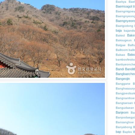
Baekya
Bae
Baemsagol
B
Baengmigoeu
Baengnyeon
Baengnyeon
Baetgodong
baja
bajand
Bake
Baked
Baksugeun
Balgae
Balh
Ballroom
ball
Balw
Balsas
bamboofestiv
Banbyeonch
Bandi
Bandit
Bangbaeche
Bangeojin
Banggane
B
Banghwasury
Bangjoeobur
Bangnamhoe
Bangtaesan
Bangudaean
Banjeom
Ba
Banpodaegy
Bansanghoe
Banyabong
B
bap
Bapbo
B