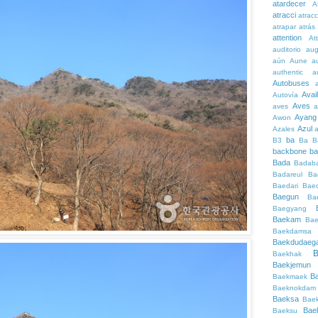
atardecer
A
atracci
atrac
atrapar
atrás
attention
At
auditorio
au
aún
Aune
a
authentic
a
Autobuses
Avai
Autovía
Aves
aves
a
Ayang
Awon
Azul
Azales
ba
B3
Ba
B
backbone
ba
Bada
Badaba
Badareul
Ba
Baedari
Bae
Baegun
Ba
Baegyang
Baekam
Bae
Baekdamsa
Baekdudaeg
B
Baekhak
Baekjemun
B
Baekmaek
Baeknokdam
Baeksa
Bae
Bae
Baeksu