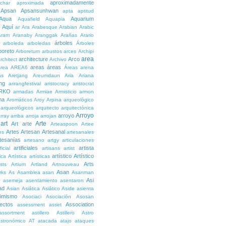
aproximadamente
char
aproximada
Apsan
Apsansunhwan
apta
aptitud
Aqua
Aquarium
Aquafield
Aquapia
Aquí
í
ar
Ara
Arabesque
Arabian
Arabic
Aram
Aranaby
Aranggak
Arañas
Arario
árboles
arboleda
arboledas
Árboles
boreto
Arboretum
arbustos
arces
Archipi
area
architecture
Arco
rchitect
Archivo
areas
áreas
rea
AREA6
Áreas
arena
as
Aretjang
Areumdaun
Aria
Ariana
ng
arirangfestival
aristocracy
aristocrat
RKO
armadas
Armiae
Armisticio
armon
ma
Aromáticos
Aroy
Arpina
arqueológico
arqueológicos
arquitecto
arquitectónica
Arroyo
arroyo
rray
arriba
arroja
arrojan
art
Arte
Art
arte
Arteaspoon
Artee
Artes
Artesan
Artesanal
es
artesanales
tesanías
artesano
artgy
articulaciones
artificiales
artista
ficial
artisans
artist
artístico
Artístico
tica
Artística
artísticas
Arts
ists
Artium
Artland
Artnouveau
Asan
rks
As
Asamblea
asan
Asanman
Asi
n
asemeja
asentamiento
asentaron
ad
Asian
Asiática
Asiático
Aside
asienta
imismo
Asociaci
Asociación
Asosan
ectos
Association
assessment
asset
assortment
astillero
Astillero
Astro
stronómico
AT
atacada
atajo
ataques