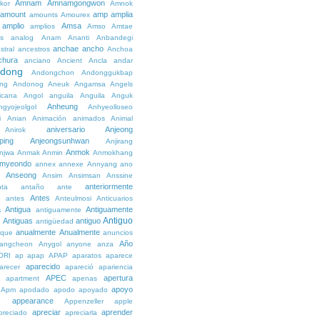
Amnam
Amnamgongwon
kor
Amnok
amount
amp
amplia
amounts
Amourex
amplio
Amsa
amplios
Amso
Amtae
s
analog
Anam
Ananti
Anbandegi
anchae
ancho
stral
ancestros
Anchoa
chura
anciano
Ancient
Ancla
andar
dong
Andongchon
Andonggukbap
ng
Andonog
Aneuk
Angamsa
Angels
icana
Angol
anguila
Anguila
Anguk
Anheung
ngyojeolgol
Anhyeolloseo
i
Anian
Animación
animados
Animal
aniversario
Anjeong
Anirok
ping
Anjeongsunhwan
Anjirang
Anmok
njwa
Anmak
Anmin
Anmokhang
myeondo
annex
annexe
Annyang
ano
Anseong
Ansim
Ansimsan
Anssine
anteriormente
nta
antaño
ante
Antes
e
antes
Anteulmosi
Anticuarios
a
Antigua
Antiguamente
antiguamente
Antiguo
Antiguas
antiguo
e
antigüedad
anualmente
Anualmente
ique
anuncios
Año
angcheon
Anygol
anyone
anza
ORI
ap
apap
APAP
aparatos
aparece
aparecido
arecer
apareció
apariencia
APEC
apertura
apartment
apenas
apoyo
Apm
apodado
apodo
apoyado
appearance
e
Appenzeller
apple
apreciar
aprender
preciado
apreciarla