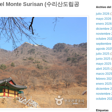
l del Monte Surisan (수리산도립공
Archivo del
julio 2026
(
mayo 2026
enero 2026
diciembre 
noviembre 
octubre 20
septiembre
agosto 202
julio 2025
(
junio 2025
mayo 2025
abril 2025
(
marzo 202
febrero 20
enero 2025
diciembre 
noviembre 
octubre 20
Etiquetas