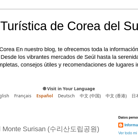
Turística de Corea del Su
 Corea En nuestro blog, te ofrecemos toda la información
 Desde los vibrantes mercados de Seúl hasta la serenida
pletas, consejos útiles y recomendaciones de lugares im
🌐 Visit in Your Language
glish
Français
Español
Deutsch
中文 (中国)
中文 (香港)
日
Datos perso
Informa
 del Monte Surisan (수리산도립공원)
Ver todo mi 