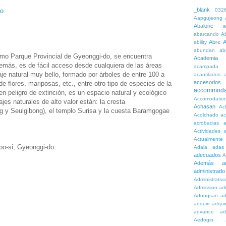
_blank
do
032
Aapgujeong
Abalone
a
abarcando
A
Abre
A
ability
abundan
ab
mo Parque Provincial de Gyeonggi-do, se encuentra
Academia
emás, es de fácil acceso desde cualquiera de las áreas
acampada
je natural muy bello, formado por árboles de entre 100 a
acantilados
accesorios
e flores, mariposas, etc., entre otro tipo de especies de la
accommoda
en peligro de extinción, es un espacio natural y ecológico
Accomodatio
jes naturales de alto valor están: la cresta
Achasan
Ac
 y Seulgibong), el templo Surisa y la cuesta Baramgogae
Acolchado
a
acrobacias
a
Actividades
a
Actualmente
po-si, Gyeonggi-do.
Adala
adas
adecuados
A
Además
a
administrado
Administrativ
Admission
adn
Adongsan
ad
adquiri
adquir
advance
ad
Aedogin