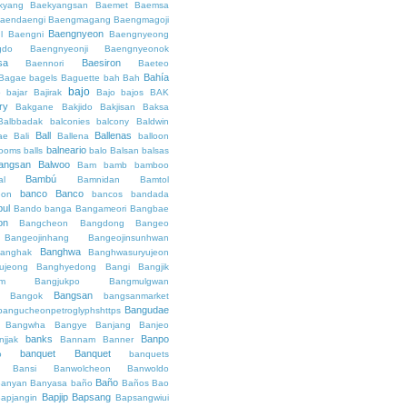
kyang
Baekyangsan
Baemet
Baemsa
aendaengi
Baengmagang
Baengmagoji
Baengnyeon
l
Baengni
Baengnyeong
gdo
Baengnyeonji
Baengnyeonok
sa
Baesiron
Baennori
Baeteo
Bahía
Bagae
bagels
Baguette
bah
Bah
bajo
o
bajar
Bajirak
Bajo
bajos
BAK
ry
Bakgane
Bakjido
Bakjisan
Baksa
Balbbadak
balconies
balcony
Baldwin
Ball
Ballenas
ae
Bali
Ballena
balloon
balneario
rooms
balls
balo
Balsan
balsas
angsan
Balwoo
Bam
bamb
bamboo
Bambú
al
Bamnidan
Bamtol
banco
Banco
eon
bancos
bandada
bul
Bando
banga
Bangameori
Bangbae
on
Bangcheon
Bangdong
Bangeo
Bangeojinhang
Bangeojinsunhwan
Banghwa
anghak
Banghwasuryujeon
ujeong
Banghyedong
Bangi
Bangjik
im
Bangjukpo
Bangmulgwan
Bangsan
Bangok
bangsanmarket
Bangudae
bangucheonpetroglyphshttps
Bangwha
Bangye
Banjang
Banjeo
banks
Banpo
njjak
Bannam
Banner
banquet
Banquet
o
banquets
Bansi
Banwolcheon
Banwoldo
Baño
anyan
Banyasa
baño
Baños
Bao
Bapjip
Bapsang
apjangin
Bapsangwiui