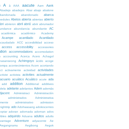
A
aacute
Aank
6
à
AAA
Aam
Abadejo
abadejos
Abai
abajo
abalone
abarca
bandonada
abandonado
Abetos
abierta
abierto
bedules
abiertas
bri
abril
abrió
abrieron
abrir
abrumador
AC
undance
abundancia
abundante
académica
académico
Academy
Acampe
acantilado
Acantilado
acaudadalo
ACC
accesibilidad
acceso
access
accessibility
accessories
tion
accommodations
accomodation
n
accounting
Acerca
Acero
Achagol
Achimgoyo
hasanseong
ácido
acoge
compa
acontecimientos
Acorn
acortando
actividades
ct
activamente
actividad
activities
actualmente
ctivist
activista
acuario
acuático
Acuático
ada
acute
addition
add
Additional
additives
adelante
Adem
dela
adelantos
además
djacent
Administraci
Administración
administrados
Administrativa
amente
administrativo
admission
ado
ighttrip
Adohwasang
adolescentes
optar
adoran
adornada
adornan
ados
adquirido
adultos
ibles
Aduana
adults
Adventure
vantage
adyacente
Ae
Aegangnamu
Aegibong
Aegok