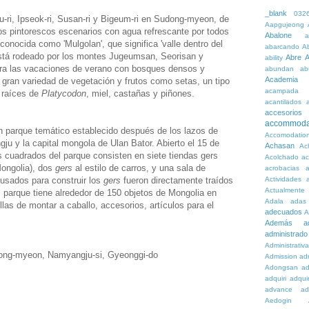
_blank
032
-ri, Ipseok-ri, Susan-ri y Bigeum-ri en Sudong-myeon, de
Aapgujeong
os pintorescos escenarios con agua refrescante por todos
Abalone
a
conocida como 'Mulgolan', que significa 'valle dentro del
abarcando
A
 está rodeado por los montes Jugeumsan, Seorisan y
Abre
A
ability
ra las vacaciones de verano con bosques densos y
abundan
ab
Academia
a gran variedad de vegetación y frutos como setas, un tipo
acampada
 raíces de
Platycodon
, miel, castañas y piñones.
acantilados
accesorios
accommoda
n parque temático establecido después de los lazos de
Accomodatio
ju y la capital mongola de Ulan Bator. Abierto el 15 de
Achasan
Ac
os cuadrados del parque consisten en siete tiendas gers
Acolchado
a
Mongolia), dos
gers
al estilo de carros, y una sala de
acrobacias
a
 usados para construir los
gers
fueron directamente traídos
Actividades
a
Actualmente
 parque tiene alrededor de 150 objetos de Mongolia en
Adala
adas
llas de montar a caballo, accesorios, artículos para el
adecuados
A
Además
a
administrado
Administrativ
dong-myeon, Namyangju-si, Gyeonggi-do
Admission
adn
Adongsan
ad
adquiri
adquir
advance
ad
Aedogin