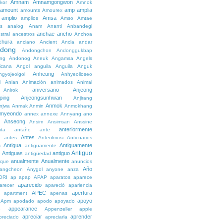
Amnam
Amnamgongwon
kor
Amnok
amount
amp
amplia
amounts
Amourex
amplio
Amsa
amplios
Amso
Amtae
s
analog
Anam
Ananti
Anbandegi
anchae
ancho
stral
ancestros
Anchoa
chura
anciano
Ancient
Ancla
andar
dong
Andongchon
Andonggukbap
ng
Andonog
Aneuk
Angamsa
Angels
icana
Angol
anguila
Anguila
Anguk
Anheung
ngyojeolgol
Anhyeolloseo
i
Anian
Animación
animados
Animal
aniversario
Anjeong
Anirok
ping
Anjeongsunhwan
Anjirang
Anmok
njwa
Anmak
Anmin
Anmokhang
myeondo
annex
annexe
Annyang
ano
Anseong
Ansim
Ansimsan
Anssine
anteriormente
nta
antaño
ante
Antes
e
antes
Anteulmosi
Anticuarios
a
Antigua
Antiguamente
antiguamente
Antiguo
Antiguas
antiguo
e
antigüedad
anualmente
Anualmente
ique
anuncios
Año
angcheon
Anygol
anyone
anza
ORI
ap
apap
APAP
aparatos
aparece
aparecido
arecer
apareció
apariencia
APEC
apertura
apartment
apenas
apoyo
Apm
apodado
apodo
apoyado
appearance
e
Appenzeller
apple
apreciar
aprender
preciado
apreciarla