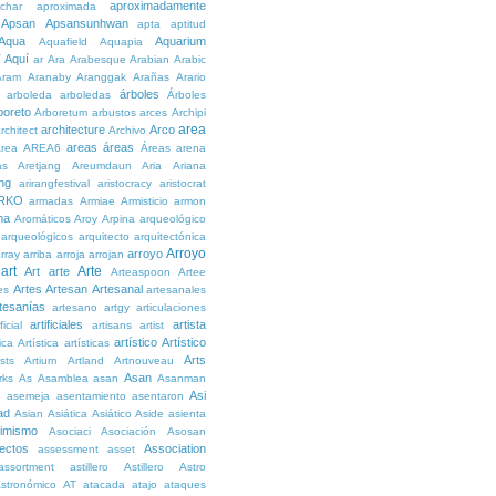
aproximadamente
char
aproximada
Apsan
Apsansunhwan
apta
aptitud
Aqua
Aquarium
Aquafield
Aquapia
Aquí
í
ar
Ara
Arabesque
Arabian
Arabic
Aram
Aranaby
Aranggak
Arañas
Arario
árboles
arboleda
arboledas
Árboles
boreto
Arboretum
arbustos
arces
Archipi
area
architecture
Arco
rchitect
Archivo
areas
áreas
rea
AREA6
Áreas
arena
as
Aretjang
Areumdaun
Aria
Ariana
ng
arirangfestival
aristocracy
aristocrat
RKO
armadas
Armiae
Armisticio
armon
ma
Aromáticos
Aroy
Arpina
arqueológico
arqueológicos
arquitecto
arquitectónica
Arroyo
arroyo
rray
arriba
arroja
arrojan
art
Arte
Art
arte
Arteaspoon
Artee
Artes
Artesan
Artesanal
es
artesanales
tesanías
artesano
artgy
articulaciones
artificiales
artista
ficial
artisans
artist
artístico
Artístico
tica
Artística
artísticas
Arts
ists
Artium
Artland
Artnouveau
Asan
rks
As
Asamblea
asan
Asanman
Asi
n
asemeja
asentamiento
asentaron
ad
Asian
Asiática
Asiático
Aside
asienta
imismo
Asociaci
Asociación
Asosan
ectos
Association
assessment
asset
assortment
astillero
Astillero
Astro
stronómico
AT
atacada
atajo
ataques