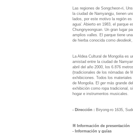
Las regiones de Songcheon-ri, Unsu
la ciudad de Namyangju, tienen un
lados, por este motivo la región es 
agua'. Abierto en 1983, el parque
Chungnyeongsan. Un gran lugar pa
amplios valles. El parque tiene un
de hierba conocida como
deodeok
,
La Aldea Cultural de Mongolia es u
amistad entre la ciudad de Namyang
abril del año 2000, los 6.876 metr
(tradicionales de los nómadas de 
exhibiciones. Todos los materiales
de Mongolia. El
ger
más grande del
exhibición como ropa tradicional, si
hogar e instrumentos musicales.
- Dirección :
Biryong-ro 1635, Su
※ Información de presentación
- Información y guías