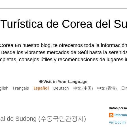
Turística de Corea del Su
 Corea En nuestro blog, te ofrecemos toda la información
 Desde los vibrantes mercados de Seúl hasta la serenida
pletas, consejos útiles y recomendaciones de lugares im
🌐 Visit in Your Language
glish
Français
Español
Deutsch
中文 (中国)
中文 (香港)
日
Datos perso
Informa
acional de Sudong (수동국민관광지)
Ver todo mi 