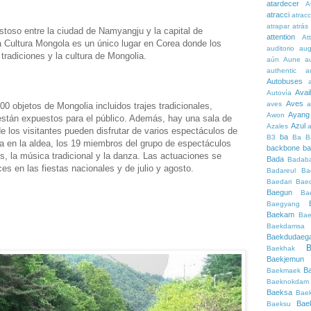
atardecer
A
atracci
atrac
atrapar
atrás
toso entre la ciudad de Namyangju y la capital de
attention
At
la Cultura Mongola es un único lugar en Corea donde los
auditorio
au
tradiciones y la cultura de Mongolia.
aún
Aune
a
authentic
a
Autobuses
Avai
Autovía
Aves
aves
a
00 objetos de Mongolia incluidos trajes tradicionales,
Ayang
Awon
están expuestos para el público. Además, hay una sala de
Azul
Azales
 los visitantes pueden disfrutar de varios espectáculos de
ba
B3
Ba
B
cia en la aldea, los 19 miembros del grupo de espectáculos
backbone
ba
s, la música tradicional y la danza. Las actuaciones se
Bada
Badaba
ces en las fiestas nacionales y de julio y agosto.
Badareul
Ba
Baedari
Bae
Baegun
Ba
Baegyang
Baekam
Bae
Baekdamsa
Baekdudaeg
B
Baekhak
Baekjemun
B
Baekmaek
Baeknokdam
Baeksa
Bae
Bae
Baeksu