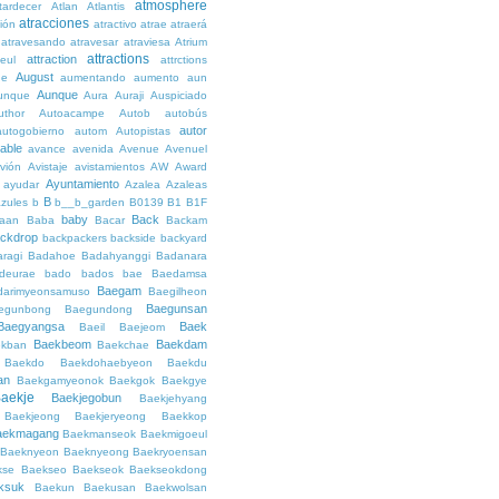
atmosphere
tardecer
Atlan
Atlantis
atracciones
ción
atractivo
atrae
atraerá
atravesando
atravesar
atraviesa
Atrium
attractions
attraction
teul
attrctions
August
ge
aumentando
aumento
aun
Aunque
unque
Aura
Auraji
Auspiciado
uthor
Autoacampe
Autob
autobús
autor
autogobierno
autom
Autopistas
lable
avance
avenida
Avenue
Avenuel
vión
Avistaje
avistamientos
AW
Award
Ayuntamiento
ayudar
Azalea
Azaleas
B
azules
b
b__b_garden
B0139
B1
B1F
baby
Back
aan
Baba
Bacar
Backam
ckdrop
backpackers
backside
backyard
ragi
Badahoe
Badahyanggi
Badanara
deurae
bado
bados
bae
Baedamsa
Baegam
darimyeonsamuso
Baegilheon
Baegunsan
egunbong
Baegundong
Baegyangsa
Baek
Baeil
Baejeom
Baekbeom
Baekdam
kban
Baekchae
Baekdo
Baekdohaebyeon
Baekdu
an
Baekgamyeonok
Baekgok
Baekgye
aekje
Baekjegobun
Baekjehyang
Baekjeong
Baekjeryeong
Baekkop
aekmagang
Baekmanseok
Baekmigoeul
Baeknyeon
Baeknyeong
Baekryoensan
kse
Baekseo
Baekseok
Baekseokdong
ksuk
Baekun
Baekusan
Baekwolsan