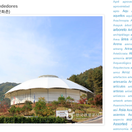
April
aprove
rededores
aproximidad
Aqu
골문화촌)
apto
aquellos
aqu
Arachnopia
Arayuk
árbol
arboreto
Ar
archipiélago
a
área
Area
Á
Arena
aren
Arira
arirang
A
Aristócrata
aro
armonía
Arqueológico
Arquitectura
a
Arroz
arroz
artefactos
art
artesanía
Ar
artículos
arti
artistas
artís
artísticos
art
artwork
artwo
Asanoncheo
Asia
así
Asi
asientos
As
asp
aspecto
Assorted
astronomía
A