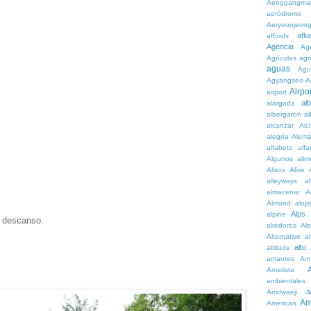
Aenggangma
aeródromo
Aeryeonjeon
aflu
affords
Agencia
Ag
Agrícolas
agr
aguas
Agu
Agyangseo
A
Airpor
airport
al
alargada
albergaron
a
alcanzar
Alc
alegría
Alem
alfabeto
alfa
Algunos
alim
Alisos
Alive
alleyways
al
almacenar
A
Almond
aloj
Alps
alpine
e descanso.
alredores
Al
Alternative
al
alto
altitude
amantes
Am
Amatista
ambientales
a
Amdwaeji
Am
American