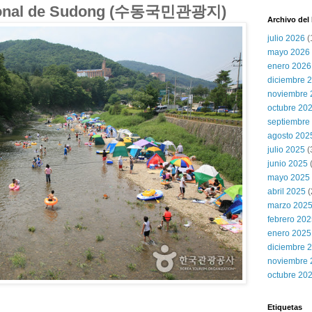
Nacional de Sudong (수동국민관광지)
Archivo del
julio 2026
(
mayo 2026
enero 2026
diciembre 
noviembre 
octubre 20
septiembre
agosto 202
julio 2025
(
junio 2025
mayo 2025
abril 2025
(
marzo 202
febrero 20
enero 2025
diciembre 
noviembre 
octubre 20
Etiquetas