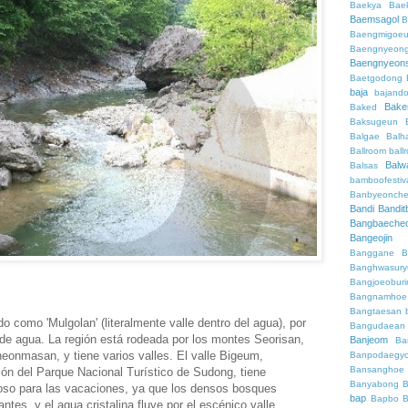
Baekya
Bae
Baemsagol
B
Baengmigoeu
Baengnyeon
Baengnyeon
Baetgodong
baja
bajand
Bake
Baked
Baksugeun
Balgae
Balh
Ballroom
ball
Balw
Balsas
bamboofestiv
Banbyeonch
Bandi
Bandit
Bangbaeche
Bangeojin
Banggane
B
Banghwasury
Bangjoeobur
Bangnamhoe
Bangtaesan
 como 'Mulgolan' (literalmente valle dentro del agua), por
Bangudaean
de agua. La región está rodeada por los montes Seorisan,
Banjeom
Ba
nmasan, y tiene varios valles. El valle Bigeum,
Banpodaegy
Bansanghoe
egión del Parque Nacional Turístico de Sudong, tiene
Banyabong
B
moso para las vacaciones, ya que los densos bosques
bap
Bapbo
B
tes, y el agua cristalina fluye por el escénico valle.