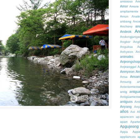
amistoso
Am
Amor
Amore
ampliamente
Amun
Anale
anbang
Ance
an
Anchovy
An
Andeok
Andongjunga
Angkor
Angl
Anguksa
A
Anhyeon
An
animales
Anjeongshop
Anjiranggol
A
Anmyeon
An
Ansan
Ansa
Ansung
a
Anteriorment
antigu
antig
Antigüament
antiguos
Ant
Anyang
Any
años
Aoi
A
aparecen
ap
apart
Aparte
Apgujeong
Appa
App
appliances
a