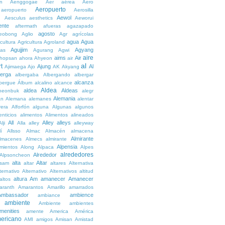
n
Aenggogae
Aer
aérea
Aero
Aeropuerto
aeropuerto
Aerosilla
Aewol
g
Aesculus
aesthetics
Aeworui
ente
aftermath
afueras
agazapado
agosto
eobong
Aglio
Agr
agrícolas
agua
Agua
icultura
Agricultura
Agroland
Agujjim
Agyang
as
Agurang
Agwi
aire
aims
Air
hopsan
ahora
Ahyeon
air
al
t
Ajung
Al
Ajimaega
Ajo
AK
Akyang
berga
albergaba
Albergando
albergar
alcanza
lbergue
Álbum
alcalino
alcance
Aldea
aldea
Aldeas
heonbuk
alegr
Alemania
án
Alemana
alemanes
alentar
rera
Alforfón
alguna
Algunas
algunos
enticios
alimentos
Alimentos
alineados
All
Alley
alleys
Alji
Alla
alley
alleyway
lí
Allsso
Almac
Almacén
almacena
Almirante
lmacenes
Almecs
almirante
Alpensia
amientos
Along
Alpaca
Alpes
alrededores
Alrededor
Alpsoncheon
alta
Altar
ssam
altar
altares
Alternativa
ternativo
Alternativo
Alternativos
altitud
altura
Am
amanecer
Amanecer
altos
aranth
Amarantos
Amarillo
amarrados
Ambassador
ambience
ambiance
ambiente
Ambiente
ambientes
menities
amente
America
América
ericano
AMI
amigos
Amisan
Amistad