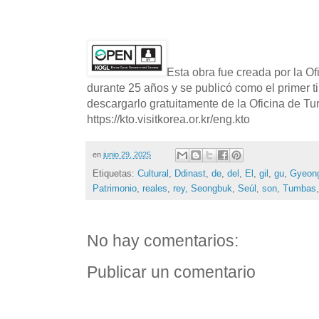
Esta obra fue creada por la O
durante 25 años y se publicó como el primer t
descargarlo gratuitamente de la Oficina de T
https://kto.visitkorea.or.kr/eng.kto
en
junio 29, 2025
Etiquetas:
Cultural
,
Ddinast
,
de
,
del
,
El
,
gil
,
gu
,
Gyeon
Patrimonio
,
reales
,
rey
,
Seongbuk
,
Seúl
,
son
,
Tumbas
No hay comentarios:
Publicar un comentario