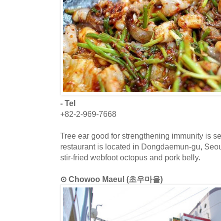
- Tel
+82-2-969-7668
Tree ear good for strengthening immunity is s
restaurant is located in Dongdaemun-gu, Seou
stir-fried webfoot octopus and pork belly.
⊙ Chowoo Maeul (초우마을)