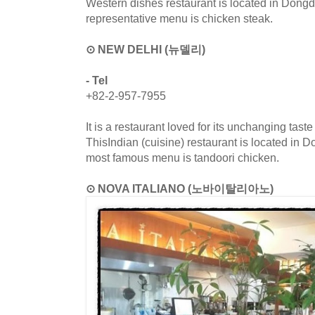
Western dishes restaurant is located in Don
representative menu is chicken steak.
⊙ NEW DELHI (뉴델리)
- Tel
+82-2-957-7955
It is a restaurant loved for its unchanging tast
ThisIndian (cuisine) restaurant is located in
most famous menu is tandoori chicken.
⊙ NOVA ITALIANO (노바이탈리아노)