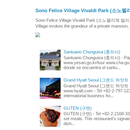
Sono Felice Village Vivaldi Park
Sono Felice Village Vivaldi Park (소노펠리체 
Village evokes the grandeur of a private mansion, o
Santuario Chunguisa (충의사)
Santuario Chunguisa (충의사) - Pági
www.yesan.go.kr/tour www.cha.go.k
donde se encuentra el santu...
Grand Hyatt Seoul (그랜드 하얏트
Grand Hyatt Seoul (그랜드 하얏트 서울
www.hyatt.com - Tel +82-2-797-123
international business ho...
GUTEN (구텐)
GUTEN (구텐) - Tel +82-2-2168-3336
set meals. This restaurant's signa
dish...