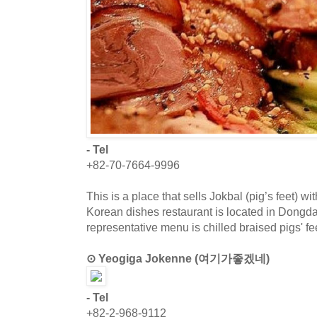
- Tel
+82-70-7664-9996
This is a place that sells Jokbal (pig’s feet) w
Korean dishes restaurant is located in Dong
representative menu is chilled braised pigs' fe
⊙ Yeogiga Jokenne (여기가좋겠네)
- Tel
+82-2-968-9112