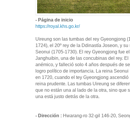
- Página de inicio
https://royal.khs.go.kr/
Uireung son las tumbas del rey Gyeongjong (
1724), el 20º rey de la Ddinastía Joseon, y s
Seonui (1705-1730). El rey Gyeongjong fue el 
Janghuibin, una de las concubinas del rey. El
anémico, y falleció solo 4 años después de se
logro político de importancia. La reina Seonui
en 1720, cuando el tey Gyeongjong ascendió 
reina prudente. Las tumbas Uireung se difere
que no están una al lado de la otra, sino que 
una está justo detrás de la otra.
- Dirección :
Hwarang-ro 32-gil 146-20, Seon