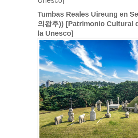
Unesco]
Tumbas Reales Uireung en
의왕후)) [Patrimonio Cultural 
la Unesco]