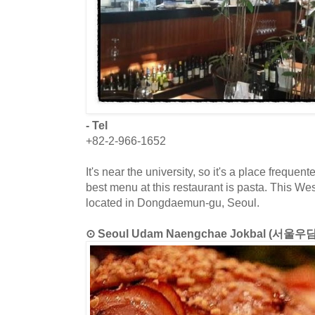
- Tel
+82-2-966-1652
It's near the university, so it's a place frequ
best menu at this restaurant is pasta. This Wes
located in Dongdaemun-gu, Seoul.
⊙ Seoul Udam Naengchae Jokbal (서