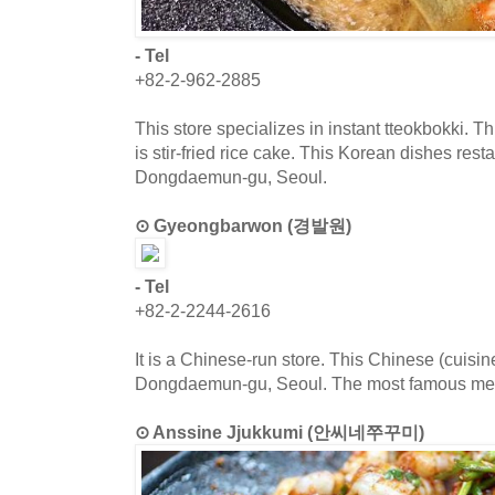
- Tel
+82-2-962-2885
This store specializes in instant tteokbokki. T
is stir-fried rice cake. This Korean dishes resta
Dongdaemun-gu, Seoul.
⊙ Gyeongbarwon (경발원)
- Tel
+82-2-2244-2616
It is a Chinese-run store. This Chinese (cuisine
Dongdaemun-gu, Seoul. The most famous menu
⊙ Anssine Jjukkumi (안씨네쭈꾸미)