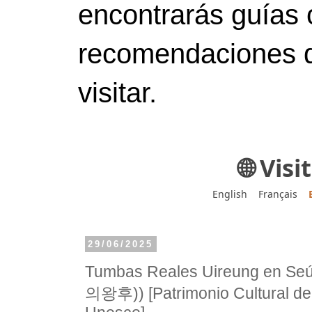
encontrarás guías 
recomendaciones d
visitar.
🌐 Vis
English
Français
29/06/2025
Tumbas Reales Uireung en 
의왕후)) [Patrimonio Cultural de