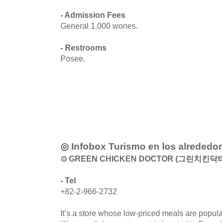
- Admission Fees
General 1.000 wones.
- Restrooms
Posee.
◎ Infobox Turismo en los alrededo
⊙ GREEN CHICKEN DOCTOR (그린치킨닥
- Tel
+82-2-966-2732
It’s a store whose low-priced meals are popul