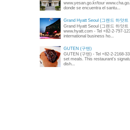
www.yesan.go.kr/tour www.cha.go.k
donde se encuentra el santu...
Grand Hyatt Seoul (그랜드 하얏트
Grand Hyatt Seoul (그랜드 하얏트 서울
www.hyatt.com - Tel +82-2-797-123
international business ho...
GUTEN (구텐)
GUTEN (구텐) - Tel +82-2-2168-3336
set meals. This restaurant's signa
dish...