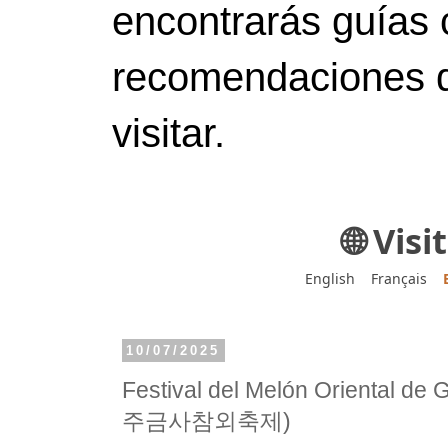
encontrarás guías 
recomendaciones d
visitar.
🌐 Vis
English
Français
10/07/2025
Festival del Melón Oriental de
주금사참외축제)