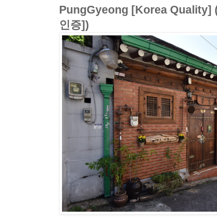
PungGyeong [Korea Quali
인증])