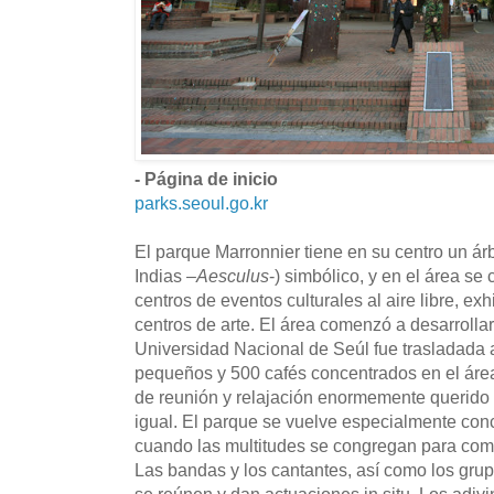
- Página de inicio
parks.seoul.go.kr
El parque Marronnier tiene en su centro un ár
Indias –
Aesculus
-) simbólico, y en el área s
centros de eventos culturales al aire libre, ex
centros de arte. El área comenzó a desarrolla
Universidad Nacional de Seúl fue trasladada a
pequeños y 500 cafés concentrados en el área 
de reunión y relajación enormemente querido 
igual. El parque se vuelve especialmente conc
cuando las multitudes se congregan para compa
Las bandas y los cantantes, así como los grup
se reúnen y dan actuaciones in situ. Los adivin