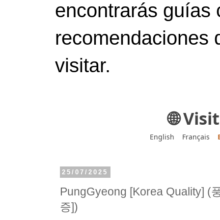
encontrarás guías 
recomendaciones d
visitar.
🌐 Vis
English
Français
25/07/2025
PungGyeong [Korea Qualit
증])