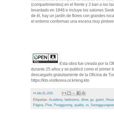
(compartimientos) en el frente y 2
kan
a los la
levantado en 1846 e incluye los salones Seo
de él, hay un jardín de flores con grandes roc
el entorno conforman una escena muy pintore
Esta obra fue creada por la O
durante 25 años y se publicó como el primer t
descargarlo gratuitamente de la Oficina de T
https://kto.visitkorea.or.kr/eng.kto
en
julio 25, 2025
Etiquetas:
Academy
,
bedrooms
,
diner
,
gu
,
guest
,
Hous
Página
,
Pine
,
Punggyeong
,
quality
,
ro
,
Seonggyungwa