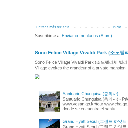
Entrada más reciente
Inicio
Suscribirse a:
Enviar comentarios (Atom)
Sono Felice Village Vivaldi Park
Sono Felice Village Vivaldi Park (소노펠리체 
Village evokes the grandeur of a private mansion, o
Santuario Chunguisa (충의사)
Santuario Chunguisa (충의사) - Pági
www.yesan.go.kr/tour www.cha.go.k
donde se encuentra el santu...
Grand Hyatt Seoul (그랜드 하얏트
Grand Hyatt Seoul (그랜드 하얏트 서울