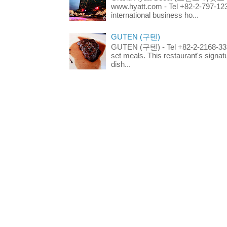
www.hyatt.com - Tel +82-2-797-123
international business ho...
GUTEN (구텐)
GUTEN (구텐) - Tel +82-2-2168-3336
set meals. This restaurant's signa
dish...