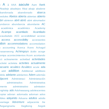
A
aacute
Aank
6
à
AAA
Aam
Abadejo
abadejos
Abai
abajo
abalone
abarca
bandonada
abandonado
Abetos
abierta
abierto
bedules
abiertas
bri
abril
abrió
abrieron
abrir
abrumador
AC
undance
abundancia
abundante
académica
académico
Academy
Acampe
acantilado
Acantilado
acaudadalo
ACC
accesibilidad
acceso
access
accessibility
accessories
tion
accommodations
accomodation
n
accounting
Acerca
Acero
Achagol
Achimgoyo
hasanseong
ácido
acoge
compa
acontecimientos
Acorn
acortando
actividades
ct
activamente
actividad
activities
actualmente
ctivist
activista
acuario
acuático
Acuático
ada
acute
addition
add
Additional
additives
adelante
Adem
dela
adelantos
además
djacent
Administraci
Administración
administrados
Administrativa
amente
administrativo
admission
ado
ighttrip
Adohwasang
adolescentes
optar
adoran
adornada
adornan
ados
adquirido
adultos
ibles
Aduana
adults
Adventure
vantage
adyacente
Ae
Aegangnamu
Aegibong
Aegok