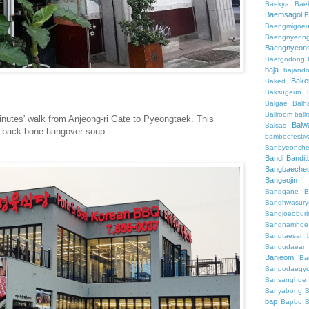
Baekya
Bae
Baemsagol
B
Baengmigoeu
Baengnyeon
Baengnyeon
Baetgodong
baja
bajand
Bake
Baked
Baksugeun
Balgae
Balh
Ballroom
ball
inutes' walk from Anjeong-ri Gate to Pyeongtaek. This
Balw
Balsas
k back-bone hangover soup.
bamboofestiv
Banbyeonch
Bandi
Bandit
Bangbaeche
Bangeojin
Banggane
B
Banghwasury
Bangjoeobur
Bangnamhoe
Bangtaesan
Bangudaean
Banjeom
Ba
Banpodaegy
Bansanghoe
Banyabong
B
bap
Bapbo
B