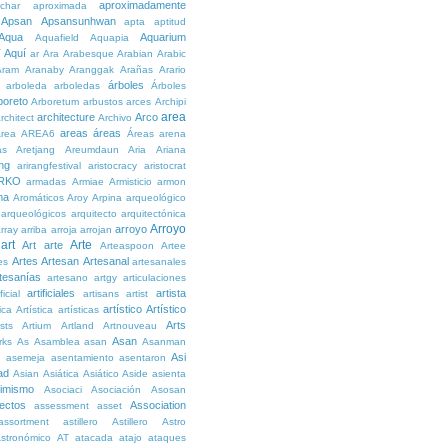
aproximadamente
char
aproximada
Apsan
Apsansunhwan
apta
aptitud
Aqua
Aquarium
Aquafield
Aquapia
Aquí
í
ar
Ara
Arabesque
Arabian
Arabic
Aram
Aranaby
Aranggak
Arañas
Arario
árboles
arboleda
arboledas
Árboles
boreto
Arboretum
arbustos
arces
Archipi
area
architecture
Arco
rchitect
Archivo
areas
áreas
rea
AREA6
Áreas
arena
as
Aretjang
Areumdaun
Aria
Ariana
ng
arirangfestival
aristocracy
aristocrat
RKO
armadas
Armiae
Armisticio
armon
ma
Aromáticos
Aroy
Arpina
arqueológico
arqueológicos
arquitecto
arquitectónica
Arroyo
arroyo
rray
arriba
arroja
arrojan
art
Arte
Art
arte
Arteaspoon
Artee
Artes
Artesan
Artesanal
es
artesanales
tesanías
artesano
artgy
articulaciones
artificiales
artista
ficial
artisans
artist
artístico
Artístico
tica
Artística
artísticas
Arts
ists
Artium
Artland
Artnouveau
Asan
rks
As
Asamblea
asan
Asanman
Asi
n
asemeja
asentamiento
asentaron
ad
Asian
Asiática
Asiático
Aside
asienta
imismo
Asociaci
Asociación
Asosan
ectos
Association
assessment
asset
assortment
astillero
Astillero
Astro
stronómico
AT
atacada
atajo
ataques