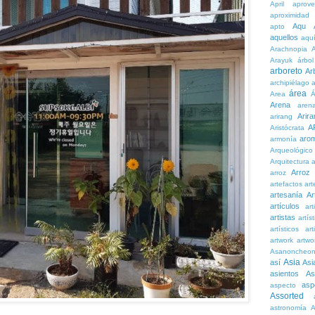
April
aprove
aproximidad
Aqu
apto
aquellos
aqu
Arachnopia
Arayuk
árbol
arboreto
Ar
archipiélago
a
área
Area
Á
Arena
aren
Arira
arirang
A
Aristócrata
aro
armonía
Arqueológico
Arquitectura
a
Arroz
arroz
artefactos
art
artesanía
Ar
artículos
arti
artistas
artís
artísticos
art
artwork
artwo
Asanoncheo
Asia
así
Asi
asientos
As
asp
aspecto
Assorted
astronomía
A