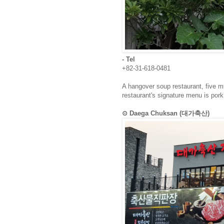
- Tel
+82-31-618-0481
A hangover soup restaurant, five m
restaurant's signature menu is por
⊙ Daega Chuksan (대가축산)