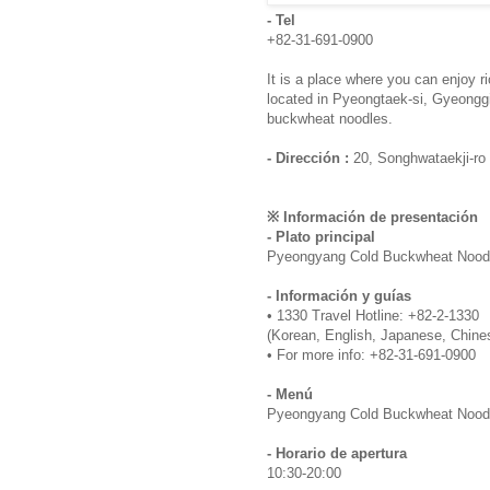
- Tel
+82-31-691-0900
It is a place where you can enjoy r
located in Pyeongtaek-si, Gyeong
buckwheat noodles.
- Dirección :
20, Songhwataekji-ro
※ Información de presentación
- Plato principal
Pyeongyang Cold Buckwheat Nood
- Información y guías
• 1330 Travel Hotline: +82-2-1330
(Korean, English, Japanese, Chine
• For more info: +82-31-691-0900
- Menú
Pyeongyang Cold Buckwheat Noodle
- Horario de apertura
10:30-20:00