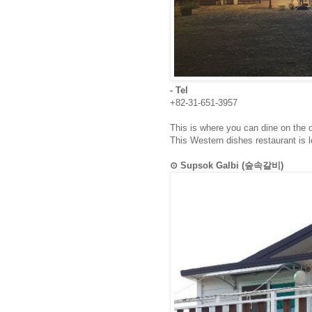
- Tel
+82-31-651-3957
This is where you can dine on the o
This Western dishes restaurant is 
⊙ Supsok Galbi (숲속갈비)