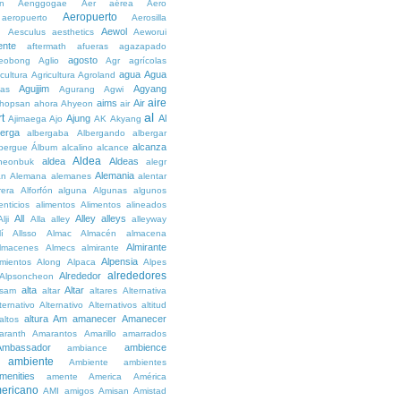
n
Aenggogae
Aer
aérea
Aero
Aeropuerto
aeropuerto
Aerosilla
Aewol
g
Aesculus
aesthetics
Aeworui
ente
aftermath
afueras
agazapado
agosto
eobong
Aglio
Agr
agrícolas
agua
Agua
icultura
Agricultura
Agroland
Agujjim
Agyang
as
Agurang
Agwi
aire
aims
Air
hopsan
ahora
Ahyeon
air
al
t
Ajung
Al
Ajimaega
Ajo
AK
Akyang
berga
albergaba
Albergando
albergar
alcanza
lbergue
Álbum
alcalino
alcance
Aldea
aldea
Aldeas
heonbuk
alegr
Alemania
án
Alemana
alemanes
alentar
rera
Alforfón
alguna
Algunas
algunos
enticios
alimentos
Alimentos
alineados
All
Alley
alleys
Alji
Alla
alley
alleyway
lí
Allsso
Almac
Almacén
almacena
Almirante
lmacenes
Almecs
almirante
Alpensia
amientos
Along
Alpaca
Alpes
alrededores
Alrededor
Alpsoncheon
alta
Altar
ssam
altar
altares
Alternativa
ternativo
Alternativo
Alternativos
altitud
altura
Am
amanecer
Amanecer
altos
aranth
Amarantos
Amarillo
amarrados
Ambassador
ambience
ambiance
ambiente
Ambiente
ambientes
menities
amente
America
América
ericano
AMI
amigos
Amisan
Amistad