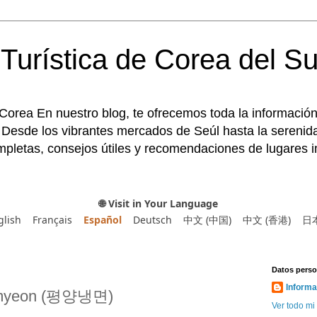
Turística de Corea del Su
 Corea En nuestro blog, te ofrecemos toda la información
 Desde los vibrantes mercados de Seúl hasta la serenida
pletas, consejos útiles y recomendaciones de lugares im
🌐 Visit in Your Language
glish
Français
Español
Deutsch
中文 (中国)
中文 (香港)
日
Datos perso
Informa
gmyeon (평양냉면)
Ver todo mi 