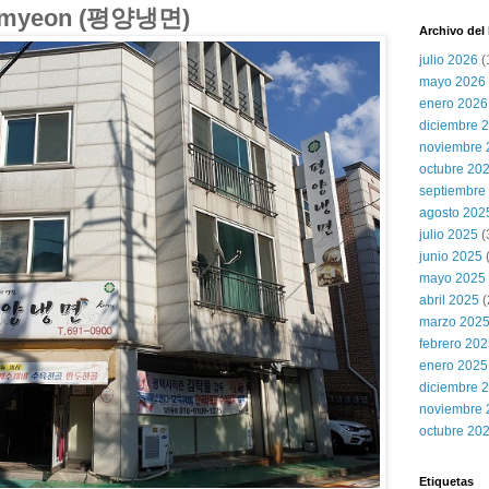
gmyeon (평양냉면)
Archivo del
julio 2026
(
mayo 2026
enero 2026
diciembre 
noviembre 
octubre 20
septiembre
agosto 202
julio 2025
(
junio 2025
mayo 2025
abril 2025
(
marzo 202
febrero 20
enero 2025
diciembre 
noviembre 
octubre 20
Etiquetas