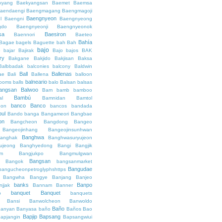
kyang
Baekyangsan
Baemet
Baemsa
aendaengi
Baengmagang
Baengmagoji
Baengnyeon
l
Baengni
Baengnyeong
gdo
Baengnyeonji
Baengnyeonok
sa
Baesiron
Baennori
Baeteo
Bahía
Bagae
bagels
Baguette
bah
Bah
bajo
o
bajar
Bajirak
Bajo
bajos
BAK
ry
Bakgane
Bakjido
Bakjisan
Baksa
Balbbadak
balconies
balcony
Baldwin
Ball
Ballenas
ae
Bali
Ballena
balloon
balneario
rooms
balls
balo
Balsan
balsas
angsan
Balwoo
Bam
bamb
bamboo
Bambú
al
Bamnidan
Bamtol
banco
Banco
eon
bancos
bandada
bul
Bando
banga
Bangameori
Bangbae
on
Bangcheon
Bangdong
Bangeo
Bangeojinhang
Bangeojinsunhwan
Banghwa
anghak
Banghwasuryujeon
ujeong
Banghyedong
Bangi
Bangjik
im
Bangjukpo
Bangmulgwan
Bangsan
Bangok
bangsanmarket
Bangudae
bangucheonpetroglyphshttps
Bangwha
Bangye
Banjang
Banjeo
banks
Banpo
njjak
Bannam
Banner
banquet
Banquet
o
banquets
Bansi
Banwolcheon
Banwoldo
Baño
anyan
Banyasa
baño
Baños
Bao
Bapjip
Bapsang
apjangin
Bapsangwiui