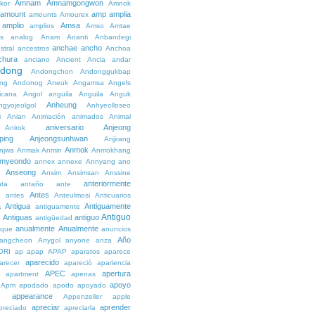
Amnam
Amnamgongwon
kor
Amnok
amount
amp
amplia
amounts
Amourex
amplio
Amsa
amplios
Amso
Amtae
s
analog
Anam
Ananti
Anbandegi
anchae
ancho
stral
ancestros
Anchoa
chura
anciano
Ancient
Ancla
andar
dong
Andongchon
Andonggukbap
ng
Andonog
Aneuk
Angamsa
Angels
icana
Angol
anguila
Anguila
Anguk
Anheung
ngyojeolgol
Anhyeolloseo
i
Anian
Animación
animados
Animal
aniversario
Anjeong
Anirok
ping
Anjeongsunhwan
Anjirang
Anmok
njwa
Anmak
Anmin
Anmokhang
myeondo
annex
annexe
Annyang
ano
Anseong
Ansim
Ansimsan
Anssine
anteriormente
nta
antaño
ante
Antes
e
antes
Anteulmosi
Anticuarios
a
Antigua
Antiguamente
antiguamente
Antiguo
Antiguas
antiguo
e
antigüedad
anualmente
Anualmente
ique
anuncios
Año
angcheon
Anygol
anyone
anza
ORI
ap
apap
APAP
aparatos
aparece
aparecido
arecer
apareció
apariencia
APEC
apertura
apartment
apenas
apoyo
Apm
apodado
apodo
apoyado
appearance
e
Appenzeller
apple
apreciar
aprender
preciado
apreciarla