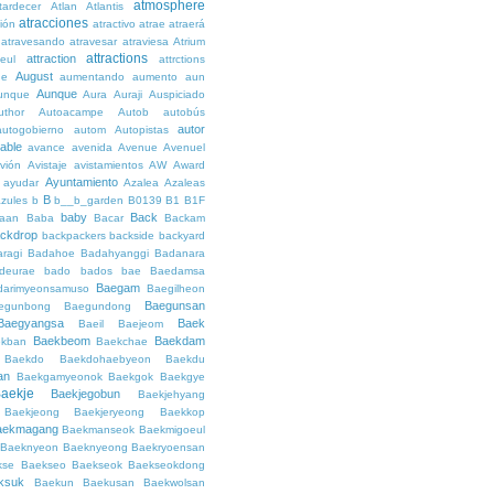
atmosphere
tardecer
Atlan
Atlantis
atracciones
ción
atractivo
atrae
atraerá
atravesando
atravesar
atraviesa
Atrium
attractions
attraction
teul
attrctions
August
ge
aumentando
aumento
aun
Aunque
unque
Aura
Auraji
Auspiciado
uthor
Autoacampe
Autob
autobús
autor
autogobierno
autom
Autopistas
lable
avance
avenida
Avenue
Avenuel
vión
Avistaje
avistamientos
AW
Award
Ayuntamiento
ayudar
Azalea
Azaleas
B
azules
b
b__b_garden
B0139
B1
B1F
baby
Back
aan
Baba
Bacar
Backam
ckdrop
backpackers
backside
backyard
ragi
Badahoe
Badahyanggi
Badanara
deurae
bado
bados
bae
Baedamsa
Baegam
darimyeonsamuso
Baegilheon
Baegunsan
egunbong
Baegundong
Baegyangsa
Baek
Baeil
Baejeom
Baekbeom
Baekdam
kban
Baekchae
Baekdo
Baekdohaebyeon
Baekdu
an
Baekgamyeonok
Baekgok
Baekgye
aekje
Baekjegobun
Baekjehyang
Baekjeong
Baekjeryeong
Baekkop
aekmagang
Baekmanseok
Baekmigoeul
Baeknyeon
Baeknyeong
Baekryoensan
kse
Baekseo
Baekseok
Baekseokdong
ksuk
Baekun
Baekusan
Baekwolsan