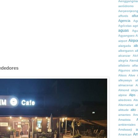
Aenggangma
aeródromo
Aeryeonjeon
aflu
affords
Agencia
Ag
Agrícolas
agr
aguas
Agu
Agyangseo
A
Airpor
airport
al
alargada
albergaron
a
alcanzar
Alc
alegría
Alem
alfabeto
alfa
rededores
Algunos
alim
Alisos
Alive
alleyways
al
almacenar
A
Almond
aloj
Alps
alpine
alredores
Al
Alternative
al
alto
altitude
amantes
Am
Amatista
ambientales
a
Amdwaeji
Am
American