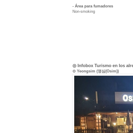
- Área para fumadores
Non-smoking
◎ Infobox Turismo en los al
⊙ Yeongsim (영심(Osim))