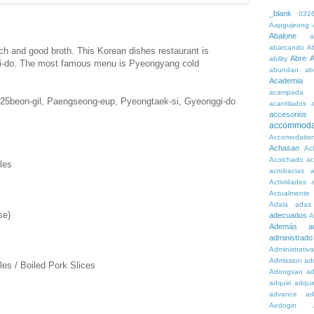
_blank
032
Aapgujeong
Abalone
a
abarcando
A
ich and good broth. This Korean dishes restaurant is
Abre
A
ability
gi-do. The most famous menu is Pyeongyang cold
abundan
ab
Academia
acampada
 25beon-gil, Paengseong-eup, Pyeongtaek-si, Gyeonggi-do
acantilados
accesorios
accommoda
Accomodatio
Achasan
Ac
Acolchado
a
les
acrobacias
a
Actividades
a
Actualmente
Adala
adas
se)
adecuados
A
Además
a
administrado
Administrativ
Admission
adn
s / Boiled Pork Slices
Adongsan
ad
adquiri
adquir
advance
ad
Aedogin