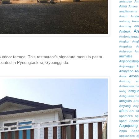
amistoso
Am
Amor
Amore
ampliamente
Amun
Anale
anbang
Ance
an
Anchovy
An
Andeok
Andongjunga
Angkor
Angl
Anguksa
A
Anhyeon
An
animales
utdoor terrace. This restaurant's signature menu is pasta.
Anjeongshop
located in Pyeongtaek-si, Gyeonggi-do.
Anjiranggol
A
Anmyeon
An
Ansan
Ansa
Ansung
a
Anteriorment
antigu
antig
Antigüament
antiguos
Ant
Anyang
Any
años
Aoi
A
aparecen
ap
apart
Aparte
Apgujeong
Appa
App
appliances
a