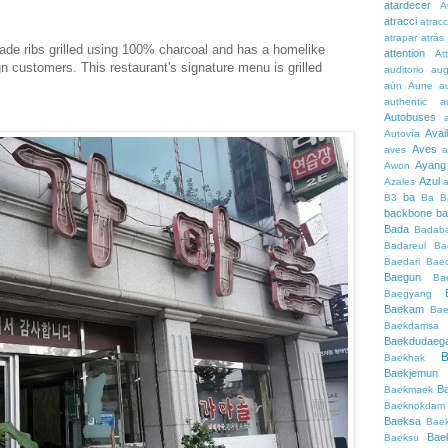
atardecer
A
atracci
atrac
atrapar
atrás
ade ribs grilled using 100% charcoal and has a homelike
attention
At
 customers. This restaurant's signature menu is grilled
auditorio
au
aún
Aune
a
authentic
a
Autobuses
Avai
Autovía
Aves
aves
a
Ayang
Awon
Azul
Azales
ba
B3
Ba
B
backbone
ba
Bada
Badaba
Badareul
Ba
Baedari
Bae
Baegun
Ba
Baegyang
Baekam
Bae
Baekdamsa
Baekdudaeg
B
Baekhak
Baekjemun
B
Baekmaek
Baeknokdam
Baeksa
Bae
Bae
Baeksu