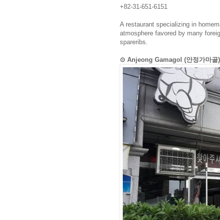
+82-31-651-6151
A restaurant specializing in homem
atmosphere favored by many foreign
spareribs.
⊙ Anjeong Gamagol (안정가마골)