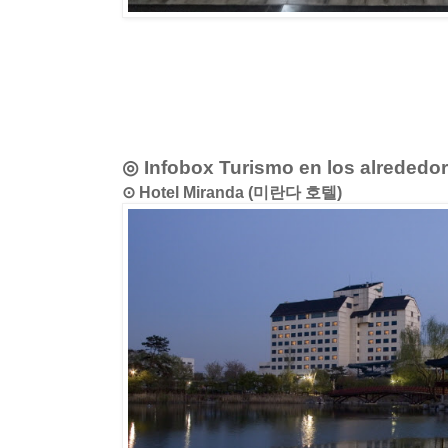
◎ Infobox Turismo en los alrededo
⊙ Hotel Miranda (미란다 호텔)