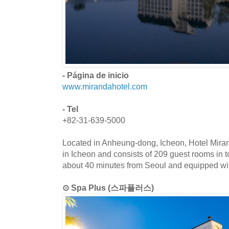
- Página de inicio
www.mirandahotel.com
- Tel
+82-31-639-5000
Located in Anheung-dong, Icheon, Hotel Miran
in Icheon and consists of 209 guest rooms in tot
about 40 minutes from Seoul and equipped wit
⊙ Spa Plus (스파플러스)