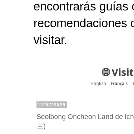
encontrarás guías 
recomendaciones d
visitar.
🌐 Vis
English
Français
13/07/2025
Seolbong Oncheon Land de
드)