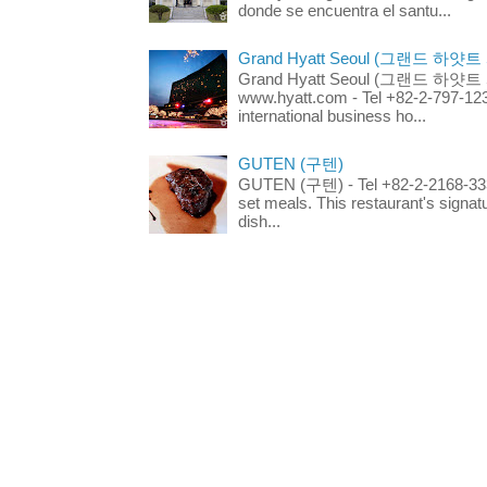
donde se encuentra el santu...
Grand Hyatt Seoul (그랜드 하얏트
Grand Hyatt Seoul (그랜드 하얏트 서울
www.hyatt.com - Tel +82-2-797-123
international business ho...
GUTEN (구텐)
GUTEN (구텐) - Tel +82-2-2168-3336
set meals. This restaurant's signa
dish...