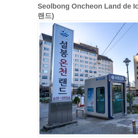
Seolbong Oncheon Land d
랜드)