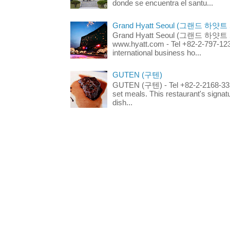
donde se encuentra el santu...
Grand Hyatt Seoul (그랜드 하얏트
Grand Hyatt Seoul (그랜드 하얏트 서울
www.hyatt.com - Tel +82-2-797-123
international business ho...
GUTEN (구텐)
GUTEN (구텐) - Tel +82-2-2168-3336
set meals. This restaurant's signa
dish...