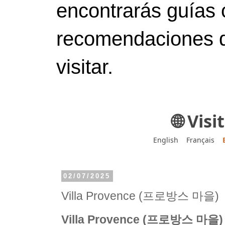
encontrarás guías 
recomendaciones d
visitar.
🌐 Vis
English
Français
02/07/2025
Villa Provence (프로방스 마을)
Villa Provence (프로방스 마을)