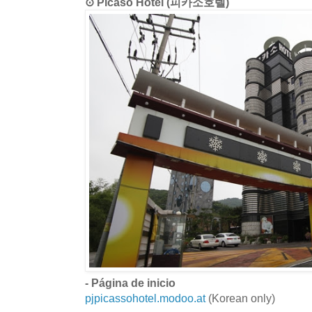
⊙ Picaso Hotel (피카소호텔)
- Página de inicio
pjpicassohotel.modoo.at
(Korean only)