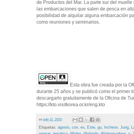
de Productos del Mar. La parte sur del muelle s
las embarcaciones que salen de pesca en alta
posibilidad de alquilar alguna embarcación pa
como reuniones y seminarios.
Esta obra fue creada por la O
durante 25 años y se publicó como el primer t
descargarlo gratuitamente de la Oficina de T
https://kto.visitkorea.or.kr/eng.kto
en
julio 11, 2025
Etiquetas:
agosto
,
con
,
es
,
Este
,
gu
,
Incheon
,
Jung
,
L
parque
,
temático
,
Wolmi
,
Wolmido
,
Wolmimunhwa
,
y
,