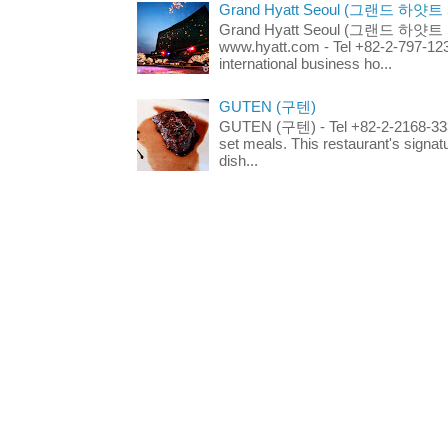
Grand Hyatt Seoul (그랜드 하얏트
Grand Hyatt Seoul (그랜드 하얏트 서울
www.hyatt.com - Tel +82-2-797-123
international business ho...
GUTEN (구텐)
GUTEN (구텐) - Tel +82-2-2168-3336
set meals. This restaurant's signa
dish...