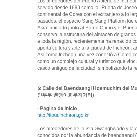
Los alrededores del Puerto Abierto de Incheon
servido desde 1883 como la "Puerta de Joseon
continental de Corea con el extranjero a lo lar
pasados, el espacio Sang Sang Platform fue 
Asia, ubicado junto al Barrio Chino y el Puert
conserva la estructura del almacén de granos
a toda la región, recientemente ha renacido 
aporta cultura y arte a la ciudad de Incheon,
Así como Incheon una vez conectó a Corea co
como un complejo cultural y turístico que vinc
casco antiguo de la ciudad, simbolizando la re
⊙ Calle del Baendaengi Hoemuchim del Mu
안부두 밴댕이회무침거리)
- Página de inicio
http://itour.incheon.go.kr
Los alrededores de la isla Gwanghwado y la 
conocidos por la abundancia de baendaengi (