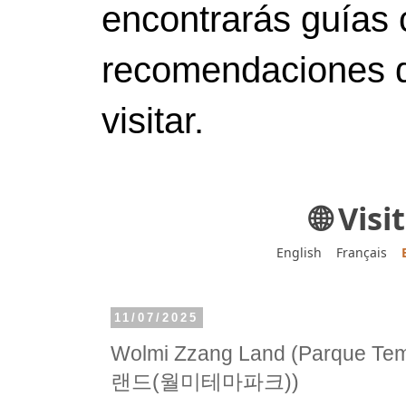
encontrarás guías 
recomendaciones d
visitar.
🌐 Vis
English
Français
11/07/2025
Wolmi Zzang Land (Parque Te
랜드(월미테마파크))