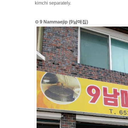
kimchi separately.
⊙ 9 Nammaejip (9남매집)