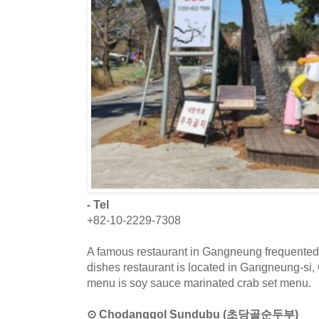
- Tel
+82-10-2229-7308
A famous restaurant in Gangneung frequented 
dishes restaurant is located in Gangneung-s
menu is soy sauce marinated crab set menu.
⊙ Chodanggol Sundubu (초당골순두부)