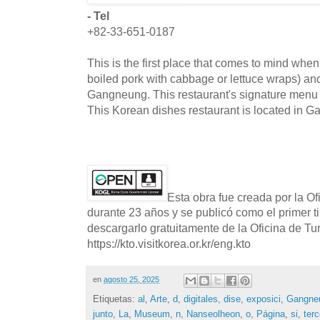
- Tel
+82-33-651-0187
This is the first place that comes to mind whe
boiled pork with cabbage or lettuce wraps) an
Gangneung. This restaurant's signature menu 
This Korean dishes restaurant is located in 
Esta obra fue creada por la O
durante 23 años y se publicó como el primer t
descargarlo gratuitamente de la Oficina de T
https://kto.visitkorea.or.kr/eng.kto
en
agosto 25, 2025
Etiquetas:
al
,
Arte
,
d
,
digitales
,
dise
,
exposici
,
Gangne
junto
,
La
,
Museum
,
n
,
Nanseolheon
,
o
,
Página
,
si
,
terc