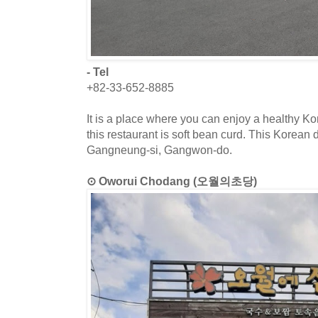
- Tel
+82-33-652-8885
It is a place where you can enjoy a healthy K
this restaurant is soft bean curd. This Korean 
Gangneung-si, Gangwon-do.
⊙ Oworui Chodang (오월의초당)