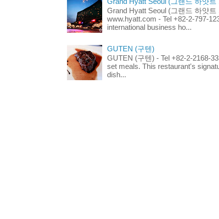
Grand Hyatt Seoul (그랜드 하얏트
Grand Hyatt Seoul (그랜드 하얏트 서울
www.hyatt.com - Tel +82-2-797-123
international business ho...
GUTEN (구텐)
GUTEN (구텐) - Tel +82-2-2168-3336
set meals. This restaurant's signa
dish...