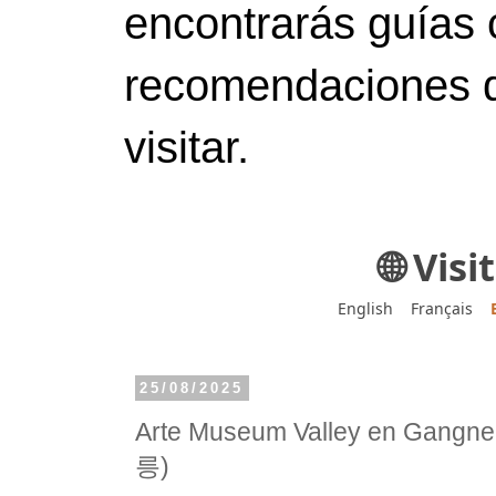
encontrarás guías 
recomendaciones d
visitar.
🌐 Vis
English
Français
25/08/2025
Arte Museum Valley en Ga
릉)