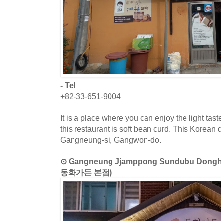
- Tel
+82-33-651-9004
It is a place where you can enjoy the light tast
this restaurant is soft bean curd. This Korean 
Gangneung-si, Gangwon-do.
⊙ Gangneung Jjamppong Sundubu Do
동화가든 본점)