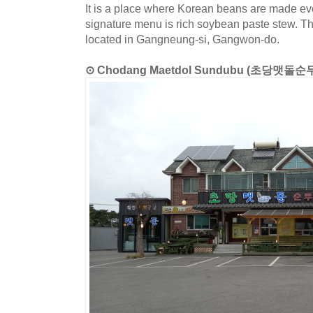
It is a place where Korean beans are made eve
signature menu is rich soybean paste stew. Th
located in Gangneung-si, Gangwon-do.
⊙ Chodang Maetdol Sundubu (초당맷돌순