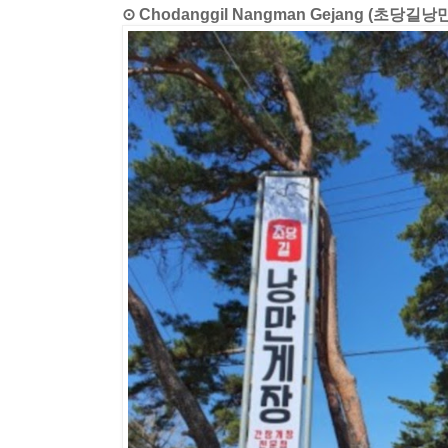
⊙ Chodanggil Nangman Gejang (초당길