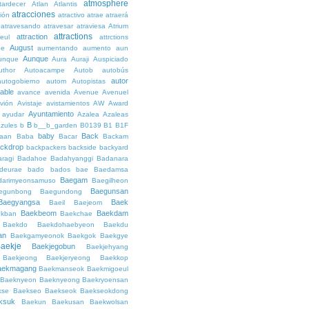
atmosphere
tardecer
Atlan
Atlantis
atracciones
ción
atractivo
atrae
atraerá
atravesando
atravesar
atraviesa
Atrium
attractions
attraction
teul
attrctions
August
ge
aumentando
aumento
aun
Aunque
unque
Aura
Auraji
Auspiciado
uthor
Autoacampe
Autob
autobús
autor
autogobierno
autom
Autopistas
lable
avance
avenida
Avenue
Avenuel
vión
Avistaje
avistamientos
AW
Award
Ayuntamiento
ayudar
Azalea
Azaleas
B
azules
b
b__b_garden
B0139
B1
B1F
baby
Back
aan
Baba
Bacar
Backam
ckdrop
backpackers
backside
backyard
ragi
Badahoe
Badahyanggi
Badanara
deurae
bado
bados
bae
Baedamsa
Baegam
darimyeonsamuso
Baegilheon
Baegunsan
egunbong
Baegundong
Baegyangsa
Baek
Baeil
Baejeom
Baekbeom
Baekdam
kban
Baekchae
Baekdo
Baekdohaebyeon
Baekdu
an
Baekgamyeonok
Baekgok
Baekgye
aekje
Baekjegobun
Baekjehyang
Baekjeong
Baekjeryeong
Baekkop
aekmagang
Baekmanseok
Baekmigoeul
Baeknyeon
Baeknyeong
Baekryoensan
kse
Baekseo
Baekseok
Baekseokdong
ksuk
Baekun
Baekusan
Baekwolsan