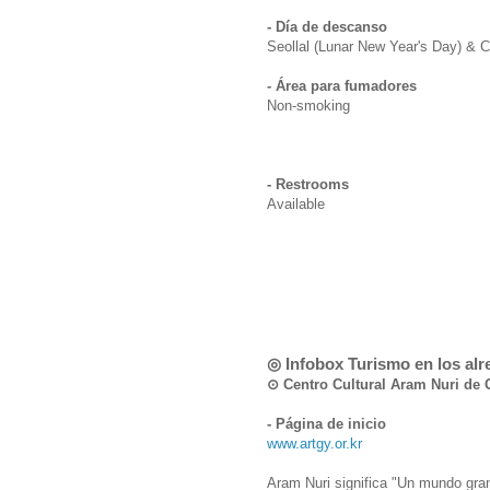
- Día de descanso
Seollal (Lunar New Year's Day) & 
- Área para fumadores
Non-smoking
- Restrooms
Available
◎ Infobox Turismo en los al
⊙ Centro Cultural Aram Nuri 
- Página de inicio
www.artgy.or.kr
Aram Nuri significa "Un mundo gra