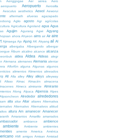
n
Aenggogae
Aer
aérea
Aero
Aeropuerto
aeropuerto
Aerosilla
Aewol
g
Aesculus
aesthetics
Aeworui
ente
aftermath
afueras
agazapado
agosto
eobong
Aglio
Agr
agrícolas
agua
Agua
icultura
Agricultura
Agroland
Agujjim
Agyang
as
Agurang
Agwi
aire
aims
Air
hopsan
ahora
Ahyeon
air
al
t
Ajung
Al
Ajimaega
Ajo
AK
Akyang
berga
albergaba
Albergando
albergar
alcanza
lbergue
Álbum
alcalino
alcance
Aldea
aldea
Aldeas
heonbuk
alegr
Alemania
án
Alemana
alemanes
alentar
rera
Alforfón
alguna
Algunas
algunos
enticios
alimentos
Alimentos
alineados
All
Alley
alleys
Alji
Alla
alley
alleyway
lí
Allsso
Almac
Almacén
almacena
Almirante
lmacenes
Almecs
almirante
Alpensia
amientos
Along
Alpaca
Alpes
alrededores
Alrededor
Alpsoncheon
alta
Altar
ssam
altar
altares
Alternativa
ternativo
Alternativo
Alternativos
altitud
altura
Am
amanecer
Amanecer
altos
aranth
Amarantos
Amarillo
amarrados
Ambassador
ambience
ambiance
ambiente
Ambiente
ambientes
menities
amente
America
América
ericano
AMI
amigos
Amisan
Amistad