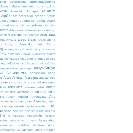
aproximadamente
char
aproximada
Apsan
Apsansunhwan
apta
aptitud
Aqua
Aquarium
Aquafield
Aquapia
Aquí
í
ar
Ara
Arabesque
Arabian
Arabic
Aram
Aranaby
Aranggak
Arañas
Arario
árboles
arboleda
arboledas
Árboles
boreto
Arboretum
arbustos
arces
Archipi
area
architecture
Arco
rchitect
Archivo
areas
áreas
rea
AREA6
Áreas
arena
as
Aretjang
Areumdaun
Aria
Ariana
ng
arirangfestival
aristocracy
aristocrat
RKO
armadas
Armiae
Armisticio
armon
ma
Aromáticos
Aroy
Arpina
arqueológico
arqueológicos
arquitecto
arquitectónica
Arroyo
arroyo
rray
arriba
arroja
arrojan
art
Arte
Art
arte
Arteaspoon
Artee
Artes
Artesan
Artesanal
es
artesanales
tesanías
artesano
artgy
articulaciones
artificiales
artista
ficial
artisans
artist
artístico
Artístico
tica
Artística
artísticas
Arts
ists
Artium
Artland
Artnouveau
Asan
rks
As
Asamblea
asan
Asanman
Asi
n
asemeja
asentamiento
asentaron
ad
Asian
Asiática
Asiático
Aside
asienta
imismo
Asociaci
Asociación
Asosan
ectos
Association
assessment
asset
assortment
astillero
Astillero
Astro
stronómico
AT
atacada
atajo
ataques