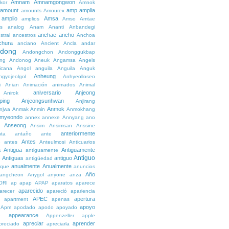
Amnam
Amnamgongwon
kor
Amnok
amount
amp
amplia
amounts
Amourex
amplio
Amsa
amplios
Amso
Amtae
s
analog
Anam
Ananti
Anbandegi
anchae
ancho
stral
ancestros
Anchoa
chura
anciano
Ancient
Ancla
andar
dong
Andongchon
Andonggukbap
ng
Andonog
Aneuk
Angamsa
Angels
icana
Angol
anguila
Anguila
Anguk
Anheung
ngyojeolgol
Anhyeolloseo
i
Anian
Animación
animados
Animal
aniversario
Anjeong
Anirok
ping
Anjeongsunhwan
Anjirang
Anmok
njwa
Anmak
Anmin
Anmokhang
myeondo
annex
annexe
Annyang
ano
Anseong
Ansim
Ansimsan
Anssine
anteriormente
nta
antaño
ante
Antes
e
antes
Anteulmosi
Anticuarios
a
Antigua
Antiguamente
antiguamente
Antiguo
Antiguas
antiguo
e
antigüedad
anualmente
Anualmente
ique
anuncios
Año
angcheon
Anygol
anyone
anza
ORI
ap
apap
APAP
aparatos
aparece
aparecido
arecer
apareció
apariencia
APEC
apertura
apartment
apenas
apoyo
Apm
apodado
apodo
apoyado
appearance
e
Appenzeller
apple
apreciar
aprender
preciado
apreciarla