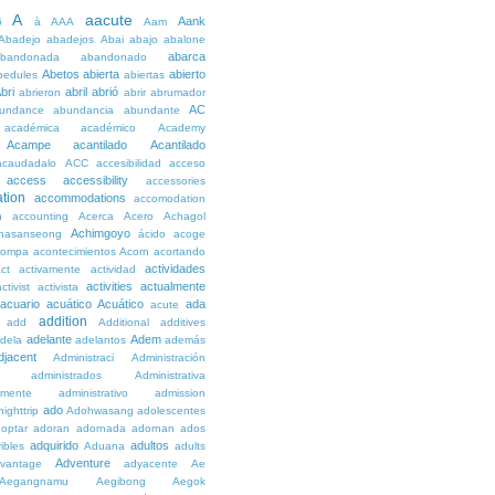
A
aacute
Aank
6
à
AAA
Aam
Abadejo
abadejos
Abai
abajo
abalone
abarca
bandonada
abandonado
Abetos
abierta
abierto
bedules
abiertas
bri
abril
abrió
abrieron
abrir
abrumador
AC
undance
abundancia
abundante
académica
académico
Academy
Acampe
acantilado
Acantilado
acaudadalo
ACC
accesibilidad
acceso
access
accessibility
accessories
tion
accommodations
accomodation
n
accounting
Acerca
Acero
Achagol
Achimgoyo
hasanseong
ácido
acoge
compa
acontecimientos
Acorn
acortando
actividades
ct
activamente
actividad
activities
actualmente
ctivist
activista
acuario
acuático
Acuático
ada
acute
addition
add
Additional
additives
adelante
Adem
dela
adelantos
además
djacent
Administraci
Administración
administrados
Administrativa
amente
administrativo
admission
ado
ighttrip
Adohwasang
adolescentes
optar
adoran
adornada
adornan
ados
adquirido
adultos
ibles
Aduana
adults
Adventure
vantage
adyacente
Ae
Aegangnamu
Aegibong
Aegok