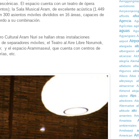
Aenggangma
 escénicas. El espacio cuenta con un teatro de ópera
aeródromo
ntos); la Sala Musical Aram, de excelente acústica (1.449
Aeryeonjeon
on 300 asientos móviles divididos en 16 áreas, capaces de
aflu
affords
erdo a su combinación.
Agencia
Ag
Agrícolas
agr
aguas
Agu
Agyangseo
A
o Cultural Aram Nuri se hallan otras instalaciones
Airpor
airport
 de separadores móviles; el Teatro al Aire Libre Norumok,
al
alargada
e; y el espacio Arammaseul, que cuenta con centros de
albergaron
a
ías, etc.
alcanzar
Alc
alegría
Alem
alfabeto
alfa
Algunos
alim
Alisos
Alive
alleyways
al
almacenar
A
Almond
aloj
Alps
alpine
alredores
Al
Alternative
al
alto
altitude
amantes
Am
Amatista
ambientales
a
Amdwaeji
Am
American