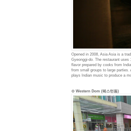
Opened in 2008, Asia Asia is a trad
Gyeonggi-do. The restaurant uses 1
flavor prepared by cooks from India
from small groups to large parties. 
plays Indian music to produce a m
⊙ Western Dom (웨스턴돔)