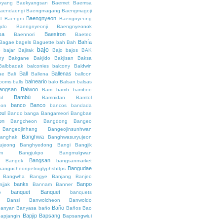
kyang
Baekyangsan
Baemet
Baemsa
aendaengi
Baengmagang
Baengmagoji
Baengnyeon
l
Baengni
Baengnyeong
gdo
Baengnyeonji
Baengnyeonok
sa
Baesiron
Baennori
Baeteo
Bahía
Bagae
bagels
Baguette
bah
Bah
bajo
o
bajar
Bajirak
Bajo
bajos
BAK
ry
Bakgane
Bakjido
Bakjisan
Baksa
Balbbadak
balconies
balcony
Baldwin
Ball
Ballenas
ae
Bali
Ballena
balloon
balneario
rooms
balls
balo
Balsan
balsas
angsan
Balwoo
Bam
bamb
bamboo
Bambú
al
Bamnidan
Bamtol
banco
Banco
eon
bancos
bandada
bul
Bando
banga
Bangameori
Bangbae
on
Bangcheon
Bangdong
Bangeo
Bangeojinhang
Bangeojinsunhwan
Banghwa
anghak
Banghwasuryujeon
ujeong
Banghyedong
Bangi
Bangjik
im
Bangjukpo
Bangmulgwan
Bangsan
Bangok
bangsanmarket
Bangudae
bangucheonpetroglyphshttps
Bangwha
Bangye
Banjang
Banjeo
banks
Banpo
njjak
Bannam
Banner
banquet
Banquet
o
banquets
Bansi
Banwolcheon
Banwoldo
Baño
anyan
Banyasa
baño
Baños
Bao
Bapjip
Bapsang
apjangin
Bapsangwiui