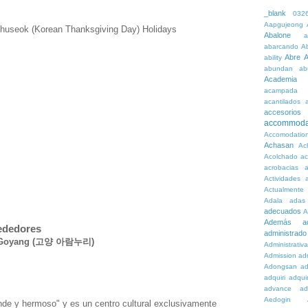
_blank
032
Aapgujeong
Chuseok (Korean Thanksgiving Day) Holidays
Abalone
a
abarcando
A
Abre
A
ability
abundan
ab
Academia
acampada
acantilados
accesorios
accommoda
Accomodatio
Achasan
Ac
Acolchado
a
acrobacias
a
Actividades
a
Actualmente
Adala
adas
adecuados
A
Además
a
rededores
administrado
de Goyang (고양 아람누리)
Administrativ
Admission
adn
Adongsan
ad
adquiri
adquir
advance
ad
Aedogin
nde y hermoso" y es un centro cultural exclusivamente