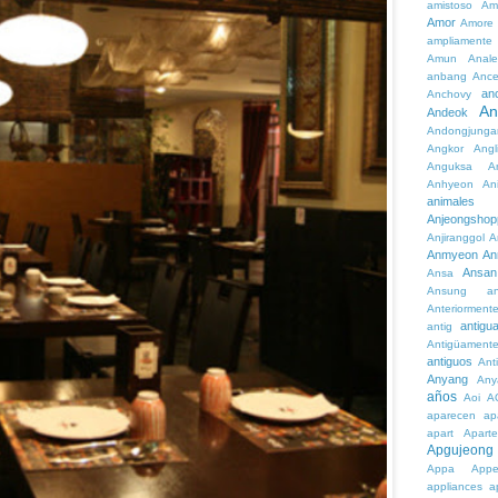
amistoso
Am
Amor
Amore
ampliamente
Amun
Anale
anbang
Ance
an
Anchovy
An
Andeok
Andongjunga
Angkor
Angl
Anguksa
A
Anhyeon
An
animales
Anjeongshop
Anjiranggol
A
Anmyeon
An
Ansan
Ansa
Ansung
a
Anteriorment
antigu
antig
Antigüament
antiguos
Ant
Anyang
Any
años
Aoi
A
aparecen
ap
apart
Aparte
Apgujeong
Appa
App
appliances
a