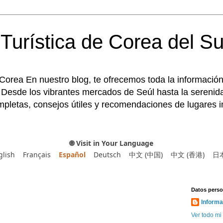
Turística de Corea del Su
 Corea En nuestro blog, te ofrecemos toda la información
 Desde los vibrantes mercados de Seúl hasta la serenida
pletas, consejos útiles y recomendaciones de lugares im
🌐 Visit in Your Language
glish
Français
Español
Deutsch
中文 (中国)
中文 (香港)
日
Datos perso
Informa
Ver todo mi 