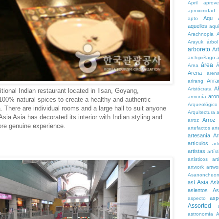
April
aprove
aproximidad
Aqu
apto
aquellos
aqu
Arachnopia
Arayuk
árbol
arboreto
Ar
archipiélago
a
área
Area
Á
Arena
aren
Arira
arirang
A
Aristócrata
itional Indian restaurant located in Ilsan, Goyang,
aro
armonía
00% natural spices to create a healthy and authentic
Arqueológico
. There are individual rooms and a large hall to suit anyone
Arquitectura
a
Asia Asia has decorated its interior with Indian styling and
Arroz
arroz
ore genuine experience.
artefactos
art
artesanía
Ar
artículos
arti
artistas
artís
artísticos
art
artwork
artwo
Asanoncheo
Asia
así
Asi
asientos
As
asp
aspecto
Assorted
astronomía
A