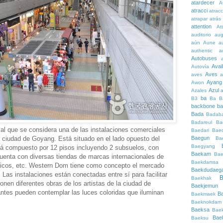
atardecer
A
atracci
atrac
atrapar
atrás
attention
At
auditorio
au
aún
Aune
a
authentic
a
Autobuses
Avai
Autovía
Aves
aves
a
Ayang
Awon
Azul
Azales
ba
B3
Ba
B
backbone
ba
Bada
Badaba
Badareul
Ba
l que se considera una de las instalaciones comerciales
Baedari
Bae
Baegun
a ciudad de Goyang. Está situado en el lado opuesto del
Ba
Baegyang
á compuesto por 12 pisos incluyendo 2 subsuelos, con
Baekam
Bae
enta con diversas tiendas de marcas internacionales de
Baekdamsa
ticos, etc. Western Dom tiene como concepto el mercado
Baekdudaeg
. Las instalaciones están conectadas entre sí para facilitar
B
Baekhak
ponen diferentes obras de los artistas de la ciudad de
Baekjemun
antes pueden contemplar las luces coloridas que iluminan
B
Baekmaek
Baeknokdam
Baeksa
Bae
Bae
Baeksu