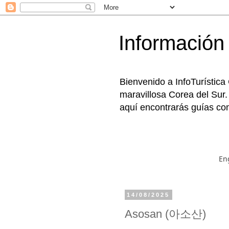
Información 
Bienvenido a InfoTurística
maravillosa Corea del Sur.
aquí encontrarás guías com
En
14/08/2025
Asosan (아소산)