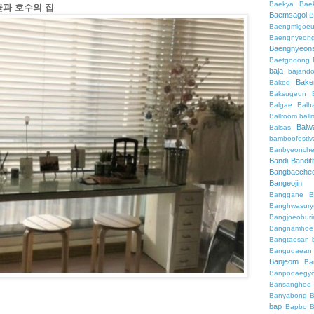
Baekya
Bae
 / 꽃과 호수의 집
Baemsagol
B
Baengmigoeu
Baengnyeon
Baengnyeon
Baetgodong
baja
bajand
Bake
Baked
Baksugeun
Balgae
Balh
Ballroom
ball
Balw
Balsas
bamboofestiv
Banbyeonch
Bandi
Bandit
Bangbaeche
Bangeojin
Banggane
B
Banghwasury
Bangjoeobur
Bangnamhoe
Bangtaesan
Bangudaean
Banjeom
Ba
Banpodaegy
Bansanghoe
Banyabong
B
bap
Bapbo
B