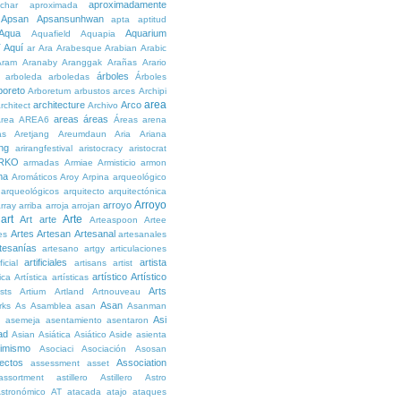
aproximadamente
char
aproximada
Apsan
Apsansunhwan
apta
aptitud
Aqua
Aquarium
Aquafield
Aquapia
Aquí
í
ar
Ara
Arabesque
Arabian
Arabic
Aram
Aranaby
Aranggak
Arañas
Arario
árboles
arboleda
arboledas
Árboles
boreto
Arboretum
arbustos
arces
Archipi
area
architecture
Arco
rchitect
Archivo
areas
áreas
rea
AREA6
Áreas
arena
as
Aretjang
Areumdaun
Aria
Ariana
ng
arirangfestival
aristocracy
aristocrat
RKO
armadas
Armiae
Armisticio
armon
ma
Aromáticos
Aroy
Arpina
arqueológico
arqueológicos
arquitecto
arquitectónica
Arroyo
arroyo
rray
arriba
arroja
arrojan
art
Arte
Art
arte
Arteaspoon
Artee
Artes
Artesan
Artesanal
es
artesanales
tesanías
artesano
artgy
articulaciones
artificiales
artista
ficial
artisans
artist
artístico
Artístico
tica
Artística
artísticas
Arts
ists
Artium
Artland
Artnouveau
Asan
rks
As
Asamblea
asan
Asanman
Asi
n
asemeja
asentamiento
asentaron
ad
Asian
Asiática
Asiático
Aside
asienta
imismo
Asociaci
Asociación
Asosan
ectos
Association
assessment
asset
assortment
astillero
Astillero
Astro
stronómico
AT
atacada
atajo
ataques