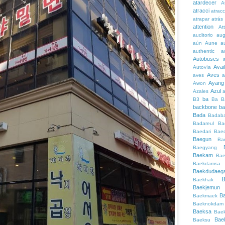
atardecer
A
atracci
atrac
atrapar
atrás
attention
At
auditorio
au
aún
Aune
a
authentic
a
Autobuses
Avai
Autovía
Aves
aves
a
Ayang
Awon
Azul
Azales
ba
B3
Ba
B
backbone
ba
Bada
Badaba
Badareul
Ba
Baedari
Bae
Baegun
Ba
Baegyang
Baekam
Bae
Baekdamsa
Baekdudaeg
B
Baekhak
Baekjemun
B
Baekmaek
Baeknokdam
Baeksa
Bae
Bae
Baeksu