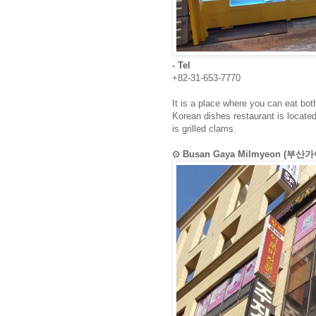
- Tel
+82-31-653-7770
It is a place where you can eat both
Korean dishes restaurant is locate
is grilled clams.
⊙ Busan Gaya Milmyeon (부산