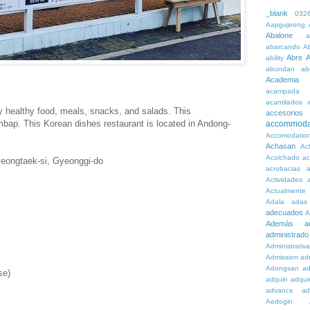
_blank
032
Aapgujeong
Abalone
a
abarcando
A
Abre
A
ability
abundan
ab
Academia
acampada
acantilados
y healthy food, meals, snacks, and salads. This
accesorios
imbap. This Korean dishes restaurant is located in Andong-
accommoda
Accomodatio
Achasan
Ac
Acolchado
a
Pyeongtaek-si, Gyeonggi-do
acrobacias
a
Actividades
a
Actualmente
Adala
adas
adecuados
A
Además
a
administrado
Administrativ
Admission
adn
Adongsan
ad
se)
adquiri
adquir
advance
ad
Aedogin