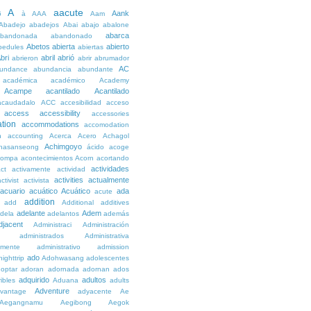
A
aacute
Aank
6
à
AAA
Aam
Abadejo
abadejos
Abai
abajo
abalone
abarca
bandonada
abandonado
Abetos
abierta
abierto
bedules
abiertas
bri
abril
abrió
abrieron
abrir
abrumador
AC
undance
abundancia
abundante
académica
académico
Academy
Acampe
acantilado
Acantilado
acaudadalo
ACC
accesibilidad
acceso
access
accessibility
accessories
tion
accommodations
accomodation
n
accounting
Acerca
Acero
Achagol
Achimgoyo
hasanseong
ácido
acoge
compa
acontecimientos
Acorn
acortando
actividades
ct
activamente
actividad
activities
actualmente
ctivist
activista
acuario
acuático
Acuático
ada
acute
addition
add
Additional
additives
adelante
Adem
dela
adelantos
además
djacent
Administraci
Administración
administrados
Administrativa
amente
administrativo
admission
ado
ighttrip
Adohwasang
adolescentes
optar
adoran
adornada
adornan
ados
adquirido
adultos
ibles
Aduana
adults
Adventure
vantage
adyacente
Ae
Aegangnamu
Aegibong
Aegok