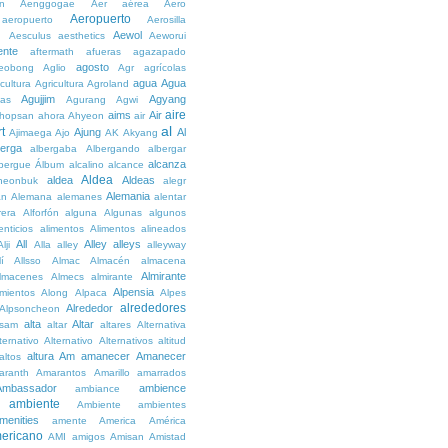
n
Aenggogae
Aer
aérea
Aero
Aeropuerto
aeropuerto
Aerosilla
Aewol
g
Aesculus
aesthetics
Aeworui
ente
aftermath
afueras
agazapado
agosto
eobong
Aglio
Agr
agrícolas
agua
Agua
icultura
Agricultura
Agroland
Agujjim
Agyang
as
Agurang
Agwi
aire
aims
Air
hopsan
ahora
Ahyeon
air
al
t
Ajung
Al
Ajimaega
Ajo
AK
Akyang
berga
albergaba
Albergando
albergar
alcanza
lbergue
Álbum
alcalino
alcance
Aldea
aldea
Aldeas
heonbuk
alegr
Alemania
án
Alemana
alemanes
alentar
rera
Alforfón
alguna
Algunas
algunos
enticios
alimentos
Alimentos
alineados
All
Alley
alleys
Alji
Alla
alley
alleyway
lí
Allsso
Almac
Almacén
almacena
Almirante
lmacenes
Almecs
almirante
Alpensia
amientos
Along
Alpaca
Alpes
alrededores
Alrededor
Alpsoncheon
alta
Altar
ssam
altar
altares
Alternativa
ternativo
Alternativo
Alternativos
altitud
altura
Am
amanecer
Amanecer
altos
aranth
Amarantos
Amarillo
amarrados
Ambassador
ambience
ambiance
ambiente
Ambiente
ambientes
menities
amente
America
América
ericano
AMI
amigos
Amisan
Amistad