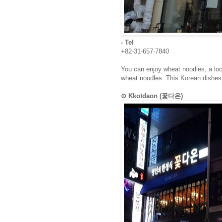
- Tel
+82-31-657-7840
You can enjoy wheat noodles, a loc
wheat noodles. This Korean dishes 
⊙ Kkotdaon (꽃다온)