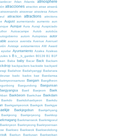
atmosphere
tardecer
Atlan
Atlantis
atracciones
ción
atractivo
atrae
atraerá
atravesando
atravesar
atraviesa
Atrium
attractions
attraction
teul
attrctions
August
ge
aumentando
aumento
aun
Aunque
unque
Aura
Auraji
Auspiciado
uthor
Autoacampe
Autob
autobús
autor
autogobierno
autom
Autopistas
lable
avance
avenida
Avenue
Avenuel
vión
Avistaje
avistamientos
AW
Award
Ayuntamiento
ayudar
Azalea
Azaleas
B
azules
b
b__b_garden
B0139
B1
B1F
baby
Back
aan
Baba
Bacar
Backam
ckdrop
backpackers
backside
backyard
ragi
Badahoe
Badahyanggi
Badanara
deurae
bado
bados
bae
Baedamsa
Baegam
darimyeonsamuso
Baegilheon
Baegunsan
egunbong
Baegundong
Baegyangsa
Baek
Baeil
Baejeom
Baekbeom
Baekdam
kban
Baekchae
Baekdo
Baekdohaebyeon
Baekdu
an
Baekgamyeonok
Baekgok
Baekgye
aekje
Baekjegobun
Baekjehyang
Baekjeong
Baekjeryeong
Baekkop
aekmagang
Baekmanseok
Baekmigoeul
Baeknyeon
Baeknyeong
Baekryoensan
kse
Baekseo
Baekseok
Baekseokdong
ksuk
Baekun
Baekusan
Baekwolsan