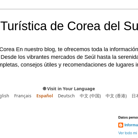
Turística de Corea del Su
 Corea En nuestro blog, te ofrecemos toda la información
 Desde los vibrantes mercados de Seúl hasta la serenida
pletas, consejos útiles y recomendaciones de lugares im
🌐 Visit in Your Language
glish
Français
Español
Deutsch
中文 (中国)
中文 (香港)
日
Datos perso
Informa
Ver todo mi 