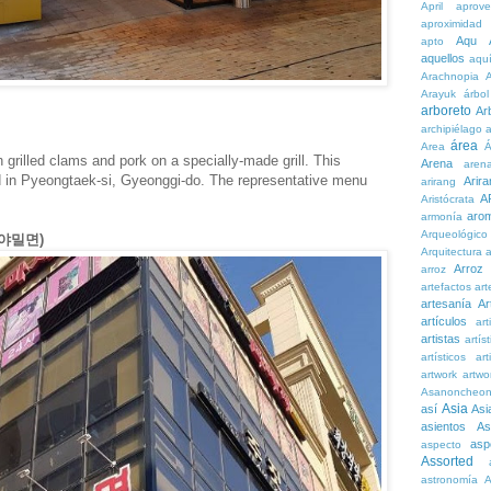
April
aprove
aproximidad
Aqu
apto
aquellos
aqu
Arachnopia
Arayuk
árbol
arboreto
Ar
archipiélago
a
área
Area
Á
 grilled clams and pork on a specially-made grill. This
Arena
aren
d in Pyeongtaek-si, Gyeonggi-do. The representative menu
Arira
arirang
A
Aristócrata
aro
armonía
Arqueológico
가야밀면)
Arquitectura
a
Arroz
arroz
artefactos
art
artesanía
Ar
artículos
arti
artistas
artís
artísticos
art
artwork
artwo
Asanoncheo
Asia
así
Asi
asientos
As
asp
aspecto
Assorted
astronomía
A