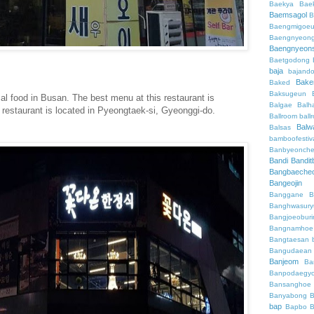
Baekya
Bae
Baemsagol
B
Baengmigoeu
Baengnyeon
Baengnyeon
Baetgodong
baja
bajand
Bake
Baked
Baksugeun
al food in Busan. The best menu at this restaurant is
Balgae
Balh
restaurant is located in Pyeongtaek-si, Gyeonggi-do.
Ballroom
ball
Balw
Balsas
bamboofestiv
Banbyeonch
Bandi
Bandit
Bangbaeche
Bangeojin
Banggane
B
Banghwasury
Bangjoeobur
Bangnamhoe
Bangtaesan
Bangudaean
Banjeom
Ba
Banpodaegy
Bansanghoe
Banyabong
B
bap
Bapbo
B