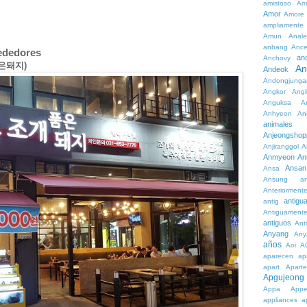
amistoso
Am
Amor
Amore
ampliamente
Amun
Anale
anbang
Ance
rededores
an
Anchovy
품은돼지)
An
Andeok
Andongjunga
Angkor
Angl
Anguksa
A
Anhyeon
An
animales
Anjeongshop
Anjiranggol
A
Anmyeon
An
Ansan
Ansa
Ansung
a
Anteriorment
antigu
antig
Antigüament
antiguos
Ant
Anyang
Any
años
Aoi
A
aparecen
ap
apart
Aparte
Apgujeong
Appa
App
appliances
a