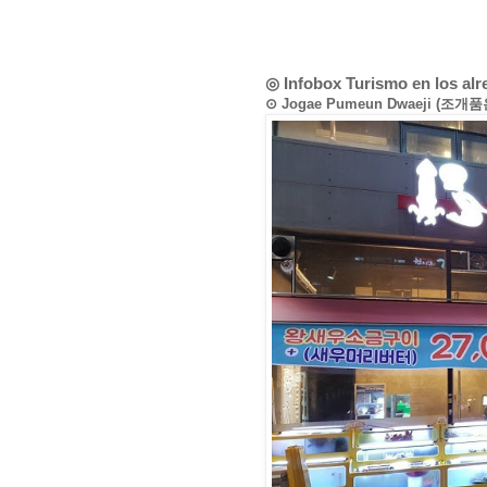
◎ Infobox Turismo en los al
⊙ Jogae Pumeun Dwaeji (조개