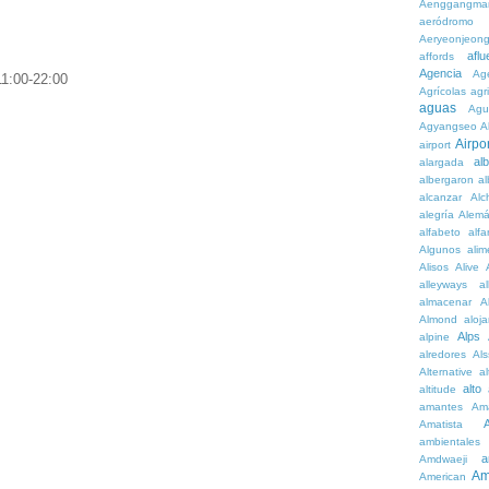
Aenggangma
aeródromo
Aeryeonjeon
aflu
affords
Agencia
Ag
1:00-22:00
Agrícolas
agr
aguas
Agu
Agyangseo
A
Airpor
airport
al
alargada
albergaron
a
alcanzar
Alc
alegría
Alem
alfabeto
alfa
Algunos
alim
Alisos
Alive
alleyways
al
almacenar
A
Almond
aloj
Alps
alpine
alredores
Al
Alternative
al
alto
altitude
amantes
Am
Amatista
ambientales
a
Amdwaeji
Am
American