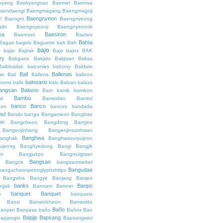
kyang
Baekyangsan
Baemet
Baemsa
aendaengi
Baengmagang
Baengmagoji
Baengnyeon
l
Baengni
Baengnyeong
gdo
Baengnyeonji
Baengnyeonok
sa
Baesiron
Baennori
Baeteo
Bahía
Bagae
bagels
Baguette
bah
Bah
bajo
o
bajar
Bajirak
Bajo
bajos
BAK
ry
Bakgane
Bakjido
Bakjisan
Baksa
Balbbadak
balconies
balcony
Baldwin
Ball
Ballenas
ae
Bali
Ballena
balloon
balneario
rooms
balls
balo
Balsan
balsas
angsan
Balwoo
Bam
bamb
bamboo
Bambú
al
Bamnidan
Bamtol
banco
Banco
eon
bancos
bandada
bul
Bando
banga
Bangameori
Bangbae
on
Bangcheon
Bangdong
Bangeo
Bangeojinhang
Bangeojinsunhwan
Banghwa
anghak
Banghwasuryujeon
ujeong
Banghyedong
Bangi
Bangjik
im
Bangjukpo
Bangmulgwan
Bangsan
Bangok
bangsanmarket
Bangudae
bangucheonpetroglyphshttps
Bangwha
Bangye
Banjang
Banjeo
banks
Banpo
njjak
Bannam
Banner
banquet
Banquet
o
banquets
Bansi
Banwolcheon
Banwoldo
Baño
anyan
Banyasa
baño
Baños
Bao
Bapjip
Bapsang
apjangin
Bapsangwiui