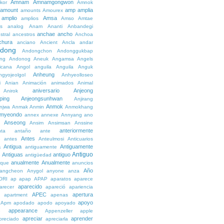
Amnam
Amnamgongwon
kor
Amnok
amount
amp
amplia
amounts
Amourex
amplio
Amsa
amplios
Amso
Amtae
s
analog
Anam
Ananti
Anbandegi
anchae
ancho
stral
ancestros
Anchoa
chura
anciano
Ancient
Ancla
andar
dong
Andongchon
Andonggukbap
ng
Andonog
Aneuk
Angamsa
Angels
icana
Angol
anguila
Anguila
Anguk
Anheung
ngyojeolgol
Anhyeolloseo
i
Anian
Animación
animados
Animal
aniversario
Anjeong
Anirok
ping
Anjeongsunhwan
Anjirang
Anmok
njwa
Anmak
Anmin
Anmokhang
myeondo
annex
annexe
Annyang
ano
Anseong
Ansim
Ansimsan
Anssine
anteriormente
nta
antaño
ante
Antes
e
antes
Anteulmosi
Anticuarios
a
Antigua
Antiguamente
antiguamente
Antiguo
Antiguas
antiguo
e
antigüedad
anualmente
Anualmente
ique
anuncios
Año
angcheon
Anygol
anyone
anza
ORI
ap
apap
APAP
aparatos
aparece
aparecido
arecer
apareció
apariencia
APEC
apertura
apartment
apenas
apoyo
Apm
apodado
apodo
apoyado
appearance
e
Appenzeller
apple
apreciar
aprender
preciado
apreciarla