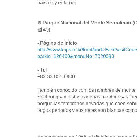
paisaje y entorno.
⊙ Parque Nacional del Monte Seoraks
설악))
- Página de inicio
http://www.knps.or.kr/front/portal/visit/visitCo
parkld=120400&menuNo=7020093
- Tel
+82-33-801-0900
También conocido con los nombres de monte
Seolbongsan, estas cadenas montañosas fu
porque las tempranas nevadas que caen sobre 
largos períodos y sus rocas son blancas como 
En noviembre de 1965, el distrito del monte 