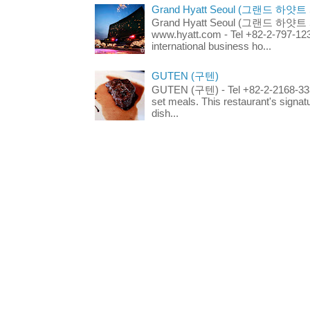
Grand Hyatt Seoul (그랜드 하얏트
Grand Hyatt Seoul (그랜드 하얏트 서울
www.hyatt.com - Tel +82-2-797-123
international business ho...
GUTEN (구텐)
GUTEN (구텐) - Tel +82-2-2168-3336
set meals. This restaurant's signa
dish...