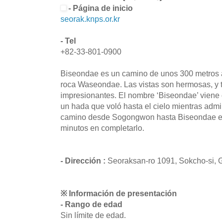
- Página de inicio
seorak.knps.or.kr
- Tel
+82-33-801-0900
Biseondae es un camino de unos 300 metros a 
roca Waseondae. Las vistas son hermosas, y tr
impresionantes. El nombre ‘Biseondae’ viene
un hada que voló hasta el cielo mientras admir
camino desde Sogongwon hasta Biseondae es
minutos en completarlo.
- Dirección :
Seoraksan-ro 1091, Sokcho-si,
※ Información de presentación
- Rango de edad
Sin límite de edad.