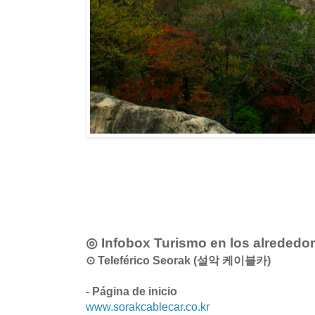
◎ Infobox Turismo en los alrededo
⊙ Teleférico Seorak (설악 케이블카)
- Página de inicio
www.sorakcablecar.co.kr