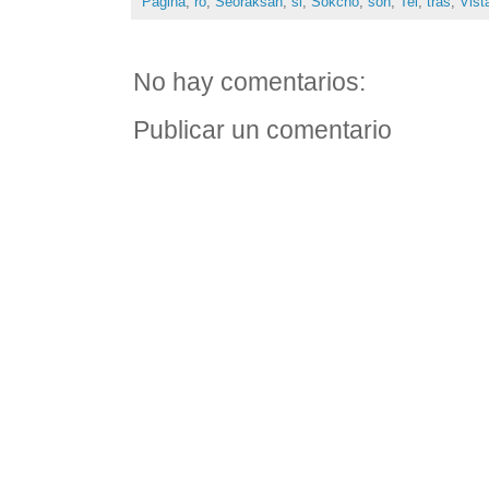
Página
,
ro
,
Seoraksan
,
si
,
Sokcho
,
son
,
Tel
,
tras
,
Vist
No hay comentarios:
Publicar un comentario