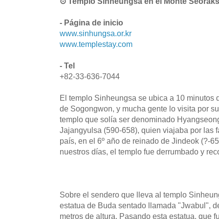
⊙ Templo Sinheungsa en el Monte Seor
- Página de inicio
www.sinhungsa.or.kr
www.templestay.com
- Tel
+82-33-636-7044
El templo Sinheungsa se ubica a 10 minutos d
de Sogongwon, y mucha gente lo visita por s
templo que solía ser denominado Hyangseong
Jajangyulsa (590-658), quien viajaba por las
país, en el 6º año de reinado de Jindeok (?-6
nuestros días, el templo fue derrumbado y rec
Sobre el sendero que lleva al templo Sinheun
estatua de Buda sentado llamada "Jwabul", d
metros de altura. Pasando esta estatua, que f