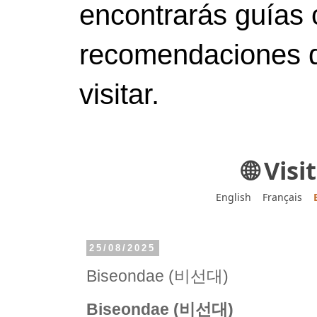
encontrarás guías 
recomendaciones d
visitar.
🌐 Vis
English
Français
25/08/2025
Biseondae (비선대)
Biseondae (비선대)