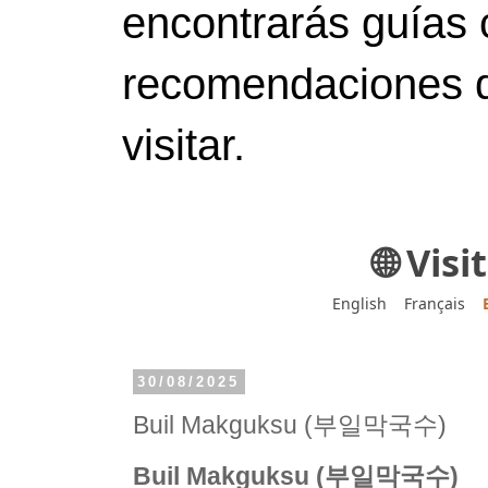
encontrarás guías 
recomendaciones d
visitar.
🌐 Vis
English
Français
30/08/2025
Buil Makguksu (부일막국수)
Buil Makguksu (부일막국수)