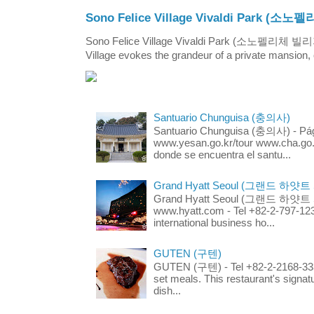
Sono Felice Village Vivaldi Park
Sono Felice Village Vivaldi Park (소노펠리체 
Village evokes the grandeur of a private mansion, o
Santuario Chunguisa (충의사)
Santuario Chunguisa (충의사) - Pági
www.yesan.go.kr/tour www.cha.go.k
donde se encuentra el santu...
Grand Hyatt Seoul (그랜드 하얏트
Grand Hyatt Seoul (그랜드 하얏트 서울
www.hyatt.com - Tel +82-2-797-123
international business ho...
GUTEN (구텐)
GUTEN (구텐) - Tel +82-2-2168-3336
set meals. This restaurant's signa
dish...