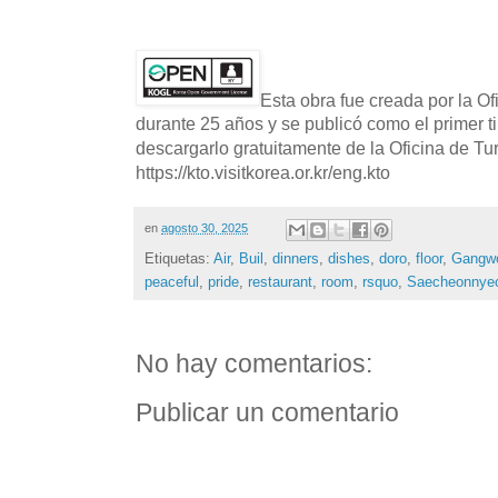
Esta obra fue creada por la O
durante 25 años y se publicó como el primer t
descargarlo gratuitamente de la Oficina de T
https://kto.visitkorea.or.kr/eng.kto
en
agosto 30, 2025
Etiquetas:
Air
,
Buil
,
dinners
,
dishes
,
doro
,
floor
,
Gangw
peaceful
,
pride
,
restaurant
,
room
,
rsquo
,
Saecheonnye
No hay comentarios:
Publicar un comentario