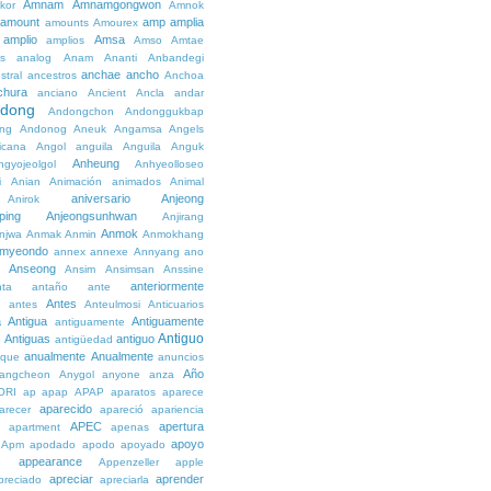
Amnam
Amnamgongwon
kor
Amnok
amount
amp
amplia
amounts
Amourex
amplio
Amsa
amplios
Amso
Amtae
s
analog
Anam
Ananti
Anbandegi
anchae
ancho
stral
ancestros
Anchoa
chura
anciano
Ancient
Ancla
andar
dong
Andongchon
Andonggukbap
ng
Andonog
Aneuk
Angamsa
Angels
icana
Angol
anguila
Anguila
Anguk
Anheung
ngyojeolgol
Anhyeolloseo
i
Anian
Animación
animados
Animal
aniversario
Anjeong
Anirok
ping
Anjeongsunhwan
Anjirang
Anmok
njwa
Anmak
Anmin
Anmokhang
myeondo
annex
annexe
Annyang
ano
Anseong
Ansim
Ansimsan
Anssine
anteriormente
nta
antaño
ante
Antes
e
antes
Anteulmosi
Anticuarios
a
Antigua
Antiguamente
antiguamente
Antiguo
Antiguas
antiguo
e
antigüedad
anualmente
Anualmente
ique
anuncios
Año
angcheon
Anygol
anyone
anza
ORI
ap
apap
APAP
aparatos
aparece
aparecido
arecer
apareció
apariencia
APEC
apertura
apartment
apenas
apoyo
Apm
apodado
apodo
apoyado
appearance
e
Appenzeller
apple
apreciar
aprender
preciado
apreciarla