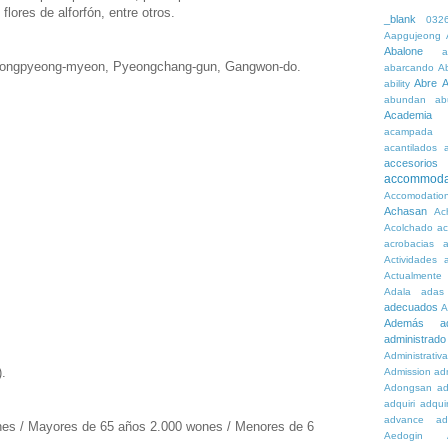
lores de alforfón, entre otros.
_blank
032
Aapgujeong
Abalone
a
 Bongpyeong-myeon, Pyeongchang-gun, Gangwon-do.
abarcando
A
Abre
A
ability
abundan
ab
Academia
acampada
acantilados
accesorios
accommoda
Accomodatio
Achasan
Ac
Acolchado
a
acrobacias
a
Actividades
a
Actualmente
Adala
adas
adecuados
A
Además
a
administrado
Administrativ
).
Admission
adn
Adongsan
ad
adquiri
adquir
advance
ad
nes / Mayores de 65 años 2.000 wones / Menores de 6
Aedogin