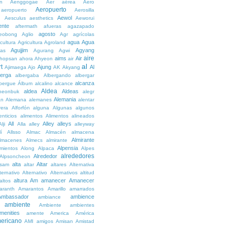
n
Aenggogae
Aer
aérea
Aero
Aeropuerto
aeropuerto
Aerosilla
Aewol
g
Aesculus
aesthetics
Aeworui
ente
aftermath
afueras
agazapado
agosto
eobong
Aglio
Agr
agrícolas
agua
Agua
icultura
Agricultura
Agroland
Agujjim
Agyang
as
Agurang
Agwi
aire
aims
Air
hopsan
ahora
Ahyeon
air
al
t
Ajung
Al
Ajimaega
Ajo
AK
Akyang
berga
albergaba
Albergando
albergar
alcanza
lbergue
Álbum
alcalino
alcance
Aldea
aldea
Aldeas
heonbuk
alegr
Alemania
án
Alemana
alemanes
alentar
rera
Alforfón
alguna
Algunas
algunos
enticios
alimentos
Alimentos
alineados
All
Alley
alleys
Alji
Alla
alley
alleyway
lí
Allsso
Almac
Almacén
almacena
Almirante
lmacenes
Almecs
almirante
Alpensia
amientos
Along
Alpaca
Alpes
alrededores
Alrededor
Alpsoncheon
alta
Altar
ssam
altar
altares
Alternativa
ternativo
Alternativo
Alternativos
altitud
altura
Am
amanecer
Amanecer
altos
aranth
Amarantos
Amarillo
amarrados
Ambassador
ambience
ambiance
ambiente
Ambiente
ambientes
menities
amente
America
América
ericano
AMI
amigos
Amisan
Amistad