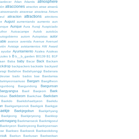
atmosphere
tardecer
Atlan
Atlantis
atracciones
ción
atractivo
atrae
atraerá
atravesando
atravesar
atraviesa
Atrium
attractions
attraction
teul
attrctions
August
ge
aumentando
aumento
aun
Aunque
unque
Aura
Auraji
Auspiciado
uthor
Autoacampe
Autob
autobús
autor
autogobierno
autom
Autopistas
lable
avance
avenida
Avenue
Avenuel
vión
Avistaje
avistamientos
AW
Award
Ayuntamiento
ayudar
Azalea
Azaleas
B
azules
b
b__b_garden
B0139
B1
B1F
baby
Back
aan
Baba
Bacar
Backam
ckdrop
backpackers
backside
backyard
ragi
Badahoe
Badahyanggi
Badanara
deurae
bado
bados
bae
Baedamsa
Baegam
darimyeonsamuso
Baegilheon
Baegunsan
egunbong
Baegundong
Baegyangsa
Baek
Baeil
Baejeom
Baekbeom
Baekdam
kban
Baekchae
Baekdo
Baekdohaebyeon
Baekdu
an
Baekgamyeonok
Baekgok
Baekgye
aekje
Baekjegobun
Baekjehyang
Baekjeong
Baekjeryeong
Baekkop
aekmagang
Baekmanseok
Baekmigoeul
Baeknyeon
Baeknyeong
Baekryoensan
kse
Baekseo
Baekseok
Baekseokdong
ksuk
Baekun
Baekusan
Baekwolsan