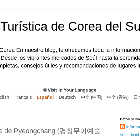
Turística de Corea del Su
 Corea En nuestro blog, te ofrecemos toda la información
 Desde los vibrantes mercados de Seúl hasta la serenida
pletas, consejos útiles y recomendaciones de lugares im
🌐 Visit in Your Language
glish
Français
Español
Deutsch
中文 (中国)
中文 (香港)
日
Datos perso
Informa
ooee de Pyeongchang (평창무이예술
Ver todo mi 