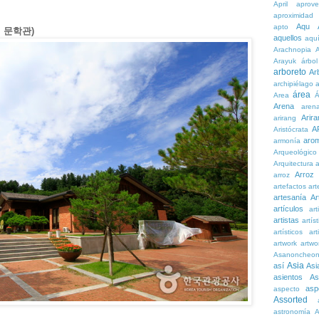
April
aprove
aproximidad
Aqu
apto
효석 문학관)
aquellos
aqu
Arachnopia
Arayuk
árbol
arboreto
Ar
archipiélago
a
área
Area
Á
Arena
aren
Arira
arirang
A
Aristócrata
aro
armonía
Arqueológico
Arquitectura
a
Arroz
arroz
artefactos
art
artesanía
Ar
artículos
arti
artistas
artís
artísticos
art
artwork
artwo
Asanoncheo
Asia
así
Asi
asientos
As
asp
aspecto
Assorted
astronomía
A