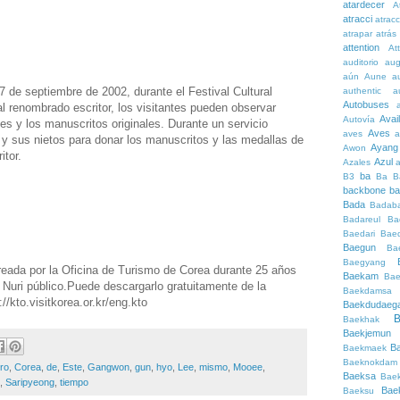
atardecer
A
atracci
atrac
atrapar
atrás
attention
At
auditorio
au
aún
Aune
a
 de septiembre de 2002, durante el Festival Cultural
authentic
a
Autobuses
 renombrado escritor, los visitantes pueden observar
Avai
Autovía
es y los manuscritos originales. Durante un servicio
Aves
aves
a
 y sus nietos para donar los manuscritos y las medallas de
Ayang
Awon
itor.
Azul
Azales
ba
B3
Ba
B
backbone
ba
Bada
Badaba
Badareul
Ba
Baedari
Bae
Baegun
Ba
Baegyang
reada por la Oficina de Turismo de Corea durante 25 años
Baekam
Bae
e Nuri público.Puede descargarlo gratuitamente de la
Baekdamsa
//kto.visitkorea.or.kr/eng.kto
Baekdudaeg
B
Baekhak
Baekjemun
B
Baekmaek
Baeknokdam
ro
,
Corea
,
de
,
Este
,
Gangwon
,
gun
,
hyo
,
Lee
,
mismo
,
Mooee
,
Baeksa
Bae
,
Saripyeong
,
tiempo
Bae
Baeksu