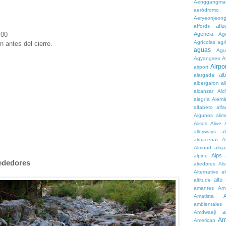
Aenggangma
aeródromo
Aeryeonjeon
aflu
affords
:00
Agencia
Ag
Agrícolas
agr
 antes del cierre.
aguas
Agu
Agyangseo
A
Airpor
airport
al
alargada
albergaron
a
alcanzar
Alc
alegría
Alem
alfabeto
alfa
Algunos
alim
Alisos
Alive
alleyways
al
almacenar
A
Almond
aloj
Alps
alpine
rededores
alredores
Al
Alternative
al
alto
altitude
amantes
Am
Amatista
ambientales
a
Amdwaeji
Am
American