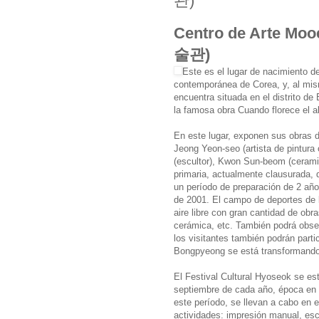
관)
Centro de Arte M
술관)
Este es el lugar de nacimiento de
contemporánea de Corea, y, al mis
encuentra situada en el distrito 
la famosa obra Cuando florece el al
En este lugar, exponen sus obras de
Jeong Yeon-seo (artista de pintura
(escultor), Kwon Sun-beom (cerami
primaria, actualmente clausurada,
un período de preparación de 2 años
de 2001. El campo de deportes de l
aire libre con gran cantidad de obra
cerámica, etc. También podrá observ
los visitantes también podrán parti
Bongpyeong se está transformando e
El Festival Cultural Hyoseok se es
septiembre de cada año, época en l
este período, se llevan a cabo en 
actividades: impresión manual, escri