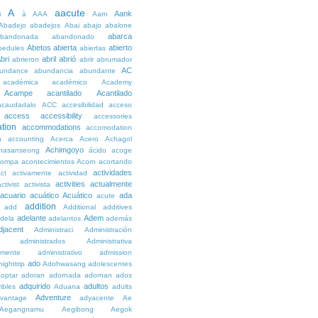
A
aacute
Aank
6
à
AAA
Aam
Abadejo
abadejos
Abai
abajo
abalone
abarca
bandonada
abandonado
Abetos
abierta
abierto
bedules
abiertas
bri
abril
abrió
abrieron
abrir
abrumador
AC
undance
abundancia
abundante
académica
académico
Academy
Acampe
acantilado
Acantilado
acaudadalo
ACC
accesibilidad
acceso
access
accessibility
accessories
tion
accommodations
accomodation
n
accounting
Acerca
Acero
Achagol
Achimgoyo
hasanseong
ácido
acoge
compa
acontecimientos
Acorn
acortando
actividades
ct
activamente
actividad
activities
actualmente
ctivist
activista
acuario
acuático
Acuático
ada
acute
addition
add
Additional
additives
adelante
Adem
dela
adelantos
además
djacent
Administraci
Administración
administrados
Administrativa
amente
administrativo
admission
ado
ighttrip
Adohwasang
adolescentes
optar
adoran
adornada
adornan
ados
adquirido
adultos
ibles
Aduana
adults
Adventure
vantage
adyacente
Ae
Aegangnamu
Aegibong
Aegok