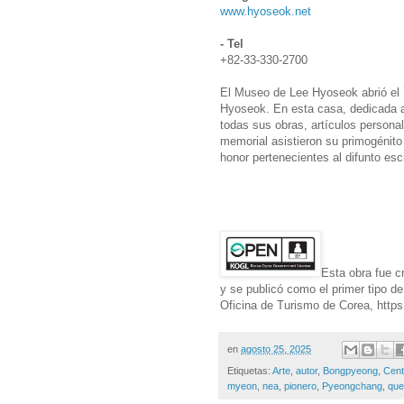
www.hyoseok.net
- Tel
+82-33-330-2700
El Museo de Lee Hyoseok abrió el 7
Hyoseok. En esta casa, dedicada al
todas sus obras, artículos personal
memorial asistieron su primogénito
honor pertenecientes al difunto escr
Esta obra fue c
y se publicó como el primer tipo d
Oficina de Turismo de Corea, https:
en
agosto 25, 2025
Etiquetas:
Arte
,
autor
,
Bongpyeong
,
Cent
myeon
,
nea
,
pionero
,
Pyeongchang
,
que