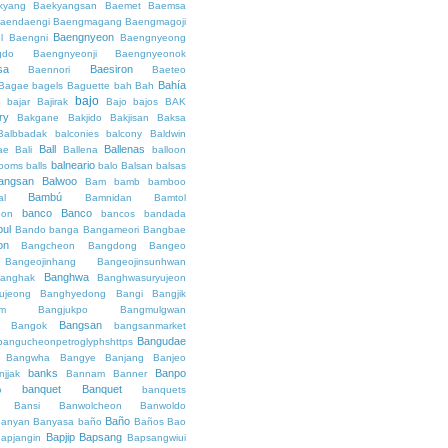
kyang
Baekyangsan
Baemet
Baemsa
aendaengi
Baengmagang
Baengmagoji
Baengnyeon
l
Baengni
Baengnyeong
gdo
Baengnyeonji
Baengnyeonok
sa
Baesiron
Baennori
Baeteo
Bahía
Bagae
bagels
Baguette
bah
Bah
bajo
o
bajar
Bajirak
Bajo
bajos
BAK
ry
Bakgane
Bakjido
Bakjisan
Baksa
Balbbadak
balconies
balcony
Baldwin
Ball
Ballenas
ae
Bali
Ballena
balloon
balneario
rooms
balls
balo
Balsan
balsas
angsan
Balwoo
Bam
bamb
bamboo
Bambú
al
Bamnidan
Bamtol
banco
Banco
eon
bancos
bandada
bul
Bando
banga
Bangameori
Bangbae
on
Bangcheon
Bangdong
Bangeo
Bangeojinhang
Bangeojinsunhwan
Banghwa
anghak
Banghwasuryujeon
ujeong
Banghyedong
Bangi
Bangjik
im
Bangjukpo
Bangmulgwan
Bangsan
Bangok
bangsanmarket
Bangudae
bangucheonpetroglyphshttps
Bangwha
Bangye
Banjang
Banjeo
banks
Banpo
njjak
Bannam
Banner
banquet
Banquet
o
banquets
Bansi
Banwolcheon
Banwoldo
Baño
anyan
Banyasa
baño
Baños
Bao
Bapjip
Bapsang
apjangin
Bapsangwiui