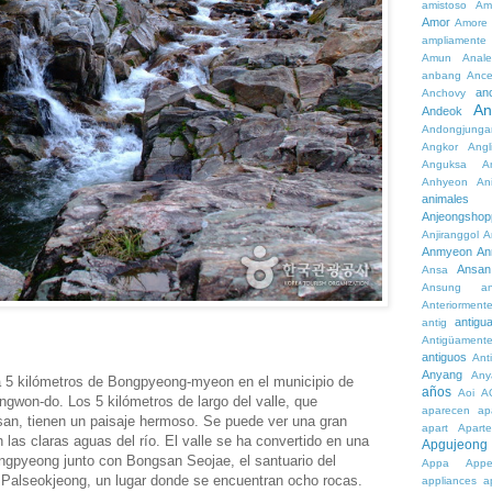
amistoso
Am
Amor
Amore
ampliamente
Amun
Anale
anbang
Ance
an
Anchovy
An
Andeok
Andongjunga
Angkor
Angl
Anguksa
A
Anhyeon
An
animales
Anjeongshop
Anjiranggol
A
Anmyeon
An
Ansan
Ansa
Ansung
a
Anteriorment
antigu
antig
Antigüament
antiguos
Ant
Anyang
Any
a 5 kilómetros de Bongpyeong-myeon en el municipio de
años
Aoi
A
gwon-do. Los 5 kilómetros de largo del valle, que
aparecen
ap
an, tienen un paisaje hermoso. Se puede ver una gran
apart
Aparte
las claras aguas del río. El valle se ha convertido en una
Apgujeong
ngpyeong junto con Bongsan Seojae, el santuario del
Appa
App
 Palseokjeong, un lugar donde se encuentran ocho rocas.
appliances
a