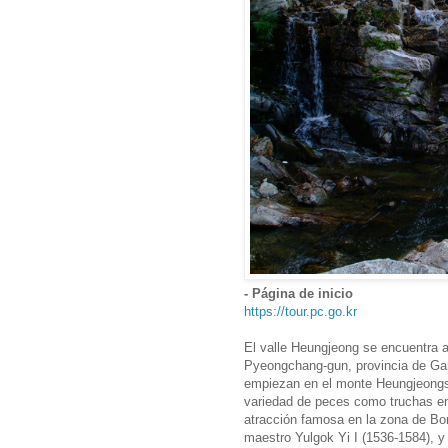
- Página de inicio
https://tour.pc.go.kr
El valle Heungjeong se encuentra 
Pyeongchang-gun, provincia de Gan
empiezan en el monte Heungjeongs
variedad de peces como truchas en 
atracción famosa en la zona de Bo
maestro Yulgok Yi I (1536-1584), y