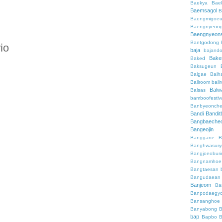
Baekya
Bae
Baemsagol
B
Baengmigoeu
Baengnyeon
Baengnyeon
Baetgodong
io
baja
bajand
Bake
Baked
Baksugeun
Balgae
Balh
Ballroom
ball
Balw
Balsas
bamboofestiv
Banbyeonch
Bandi
Bandit
Bangbaeche
Bangeojin
Banggane
B
Banghwasury
Bangjoeobur
Bangnamhoe
Bangtaesan
Bangudaean
Banjeom
Ba
Banpodaegy
Bansanghoe
Banyabong
B
bap
Bapbo
B