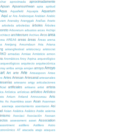
aproximadamente
char
aproximada
Apsan
Apsansunhwan
apta
aptitud
Aqua
Aquarium
Aquafield
Aquapia
Aquí
í
ar
Ara
Arabesque
Arabian
Arabic
Aram
Aranaby
Aranggak
Arañas
Arario
árboles
arboleda
arboledas
Árboles
boreto
Arboretum
arbustos
arces
Archipi
area
architecture
Arco
rchitect
Archivo
areas
áreas
rea
AREA6
Áreas
arena
as
Aretjang
Areumdaun
Aria
Ariana
ng
arirangfestival
aristocracy
aristocrat
RKO
armadas
Armiae
Armisticio
armon
ma
Aromáticos
Aroy
Arpina
arqueológico
arqueológicos
arquitecto
arquitectónica
Arroyo
arroyo
rray
arriba
arroja
arrojan
art
Arte
Art
arte
Arteaspoon
Artee
Artes
Artesan
Artesanal
es
artesanales
tesanías
artesano
artgy
articulaciones
artificiales
artista
ficial
artisans
artist
artístico
Artístico
tica
Artística
artísticas
Arts
ists
Artium
Artland
Artnouveau
Asan
rks
As
Asamblea
asan
Asanman
Asi
n
asemeja
asentamiento
asentaron
ad
Asian
Asiática
Asiático
Aside
asienta
imismo
Asociaci
Asociación
Asosan
ectos
Association
assessment
asset
assortment
astillero
Astillero
Astro
stronómico
AT
atacada
atajo
ataques