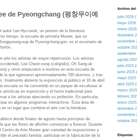
Archivo del
ooee de Pyeongchang (평창무이예
julio 2026
(
mayo 2026
enero 2026
l autor Lee Hyo-seok, un pionero de la literatura
diciembre 
mo tiempo, la escuela de primaria Mooee, que se
noviembre 
de Bongpyeong-eup de Pyeongchang-gun, es el escenario de
forfón.
octubre 20
septiembre
 arte los artistas de mayor repercusión. Los artistas
agosto 202
 occidental), Lee Cheon-seop (calígrafo), Oh Sang-uk
julio 2025
(
sta) y otros empezaron a reunirse en esta escuela de
junio 2025
 de la que egresaron aproximadamente 700 alumnos, y tras
mayo 2025
, finalmente abrieron la exposición al público el 18 de abril
abril 2025
(
a escuela se ha convertido en un parque de esculturas al
marzo 202
s artísticas en exposición y el horno tradicional para
febrero 20
ar a los artistas ejerciendo su profesión. En particular,
cipar en algunos programas interactivos. Esta área de
enero 2025
n un lugar que combina el arte con la literatura.
diciembre 
noviembre 
tablece desde finales de agosto hasta principios de
octubre 20
a que las flores de alforfón comienzan a florecer. Durante
el Centro de Arte Mooee gran variedad de exposiciones y
bir el precepto familiar, participar en la fabricación de la
Etiquetas