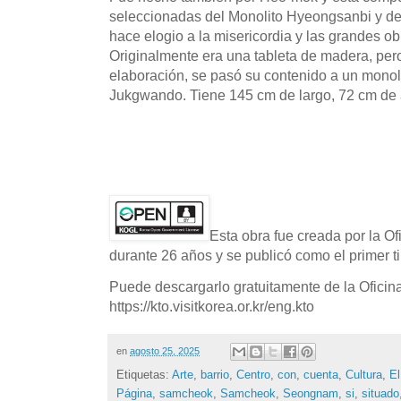
seleccionadas del Monolito Hyeongsanbi y d
hace elogio a la misericordia y las grandes ob
Originalmente era una tableta de madera, pe
elaboración, se pasó su contenido a un monoli
Jukgwando. Tiene 145 cm de largo, 72 cm de 
Esta obra fue creada por la O
durante 26 años y se publicó como el primer ti
Puede descargarlo gratuitamente de la Oficin
https://kto.visitkorea.or.kr/eng.kto
en
agosto 25, 2025
Etiquetas:
Arte
,
barrio
,
Centro
,
con
,
cuenta
,
Cultura
,
El
Página
,
samcheok
,
Samcheok
,
Seongnam
,
si
,
situado