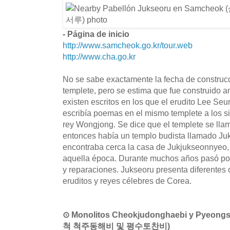
- Página de inicio
http://www.samcheok.go.kr/tour.web
http://www.cha.go.kr
No se sabe exactamente la fecha de construcc
templete, pero se estima que fue construido a
existen escritos en los que el erudito Lee Se
escribía poemas en el mismo templete a los si
rey Wongjong. Se dice que el templete se ll
entonces había un templo budista llamado Ju
encontraba cerca la casa de Jukjukseonnyeo
aquella época. Durante muchos años pasó po
y reparaciones. Jukseoru presenta diferentes
eruditos y reyes célebres de Corea.
⊙ Monolitos Cheokjudonghaebi y Pyeong
척 척주동해비 및 평수토찬비)