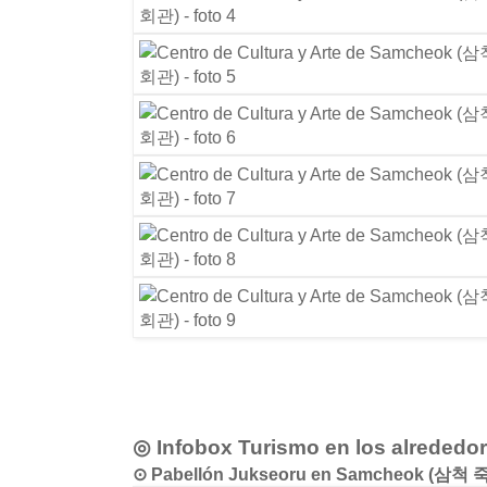
◎ Infobox Turismo en los alrededo
⊙ Pabellón Jukseoru en Samcheok (삼척