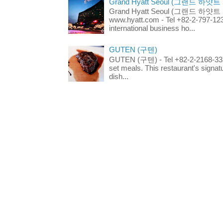
Grand Hyatt Seoul (그랜드 하얏트
Grand Hyatt Seoul (그랜드 하얏트 서울
www.hyatt.com - Tel +82-2-797-123
international business ho...
GUTEN (구텐)
GUTEN (구텐) - Tel +82-2-2168-3336
set meals. This restaurant's signa
dish...