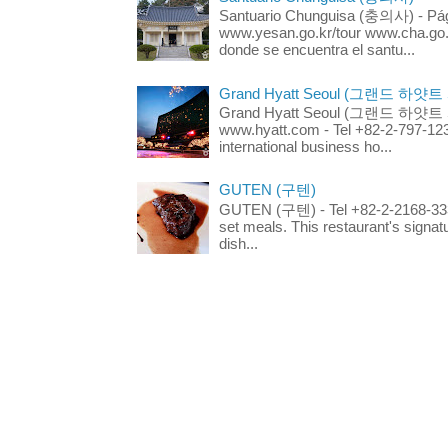
Santuario Chunguisa (충의사) - Pági
www.yesan.go.kr/tour www.cha.go.k
donde se encuentra el santu...
Grand Hyatt Seoul (그랜드 하얏트
Grand Hyatt Seoul (그랜드 하얏트 서울
www.hyatt.com - Tel +82-2-797-123
international business ho...
GUTEN (구텐)
GUTEN (구텐) - Tel +82-2-2168-3336
set meals. This restaurant's signa
dish...