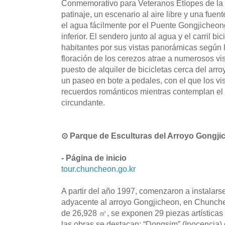
Conmemorativo para Veteranos Etíopes de la 
patinaje, un escenario al aire libre y una fuen
el agua fácilmente por el Puente Gongjicheon
inferior. El sendero junto al agua y el carril b
habitantes por sus vistas panorámicas según la
floración de los cerezos atrae a numerosos vi
puesto de alquiler de bicicletas cerca del arro
un paseo en bote a pedales, con el que los vis
recuerdos románticos mientras contemplan el
circundante.
⊙ Parque de Esculturas del Arroyo Go
- Página de inicio
tour.chuncheon.go.kr
A partir del año 1997, comenzaron a instalars
adyacente al arroyo Gongjicheon, en Chunche
de 26,928 ㎡, se exponen 29 piezas artísticas
las obras se destacan: “Dongsim” (Inocencia