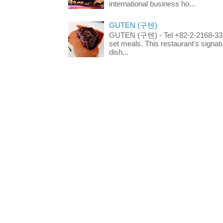
international business ho...
GUTEN (구텐)
GUTEN (구텐) - Tel +82-2-2168-3336
set meals. This restaurant's signa
dish...