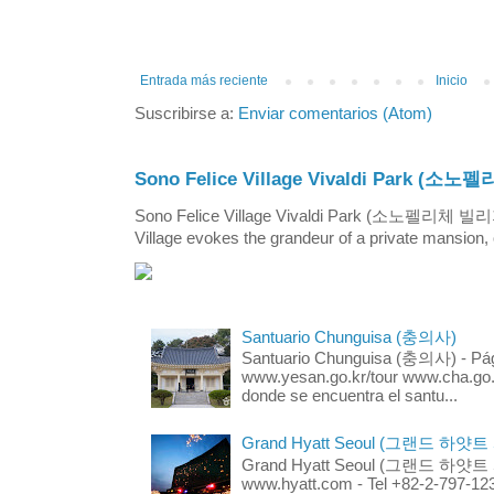
Entrada más reciente
Inicio
Suscribirse a:
Enviar comentarios (Atom)
Sono Felice Village Vivaldi Park
Sono Felice Village Vivaldi Park (소노펠리체 
Village evokes the grandeur of a private mansion, o
Santuario Chunguisa (충의사)
Santuario Chunguisa (충의사) - Pági
www.yesan.go.kr/tour www.cha.go.k
donde se encuentra el santu...
Grand Hyatt Seoul (그랜드 하얏트
Grand Hyatt Seoul (그랜드 하얏트 서울
www.hyatt.com - Tel +82-2-797-123