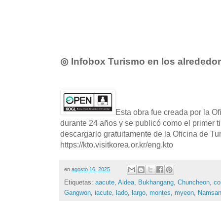
◎ Infobox Turismo en los alrededo
Esta obra fue creada por la O
durante 24 años y se publicó como el primer t
descargarlo gratuitamente de la Oficina de T
https://kto.visitkorea.or.kr/eng.kto
en
agosto 16, 2025
Etiquetas:
aacute
,
Aldea
,
Bukhangang
,
Chuncheon
,
co
Gangwon
,
iacute
,
lado
,
largo
,
montes
,
myeon
,
Namsa