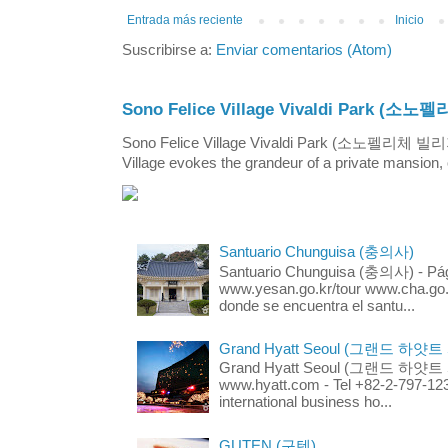
Entrada más reciente
Inicio
Suscribirse a:
Enviar comentarios (Atom)
Sono Felice Village Vivaldi Park
Sono Felice Village Vivaldi Park (소노펠리체 
Village evokes the grandeur of a private mansion, o
Santuario Chunguisa (충의사)
Santuario Chunguisa (충의사) - Pági
www.yesan.go.kr/tour www.cha.go.k
donde se encuentra el santu...
Grand Hyatt Seoul (그랜드 하얏트
Grand Hyatt Seoul (그랜드 하얏트 서울
www.hyatt.com - Tel +82-2-797-123
international business ho...
GUTEN (구텐)