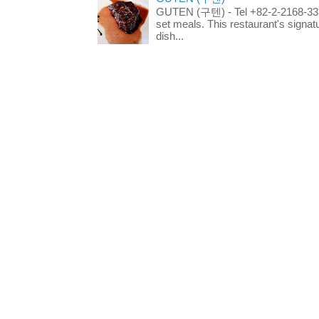
GUTEN (구텐) - Tel +82-2-2168-3336
set meals. This restaurant's signa
dish...