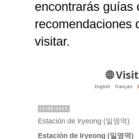
encontrarás guías 
recomendaciones d
visitar.
🌐 Vis
English
Français
13/08/2025
Estación de Iryeong (일영역)
Estación de Iryeong (일영역)