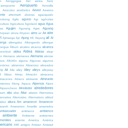
n
Aenggogae
Aer
aérea
Aero
Aeropuerto
aeropuerto
Aerosilla
Aewol
g
Aesculus
aesthetics
Aeworui
ente
aftermath
afueras
agazapado
agosto
eobong
Aglio
Agr
agrícolas
agua
Agua
icultura
Agricultura
Agroland
Agujjim
Agyang
as
Agurang
Agwi
aire
aims
Air
hopsan
ahora
Ahyeon
air
al
t
Ajung
Al
Ajimaega
Ajo
AK
Akyang
berga
albergaba
Albergando
albergar
alcanza
lbergue
Álbum
alcalino
alcance
Aldea
aldea
Aldeas
heonbuk
alegr
Alemania
án
Alemana
alemanes
alentar
rera
Alforfón
alguna
Algunas
algunos
enticios
alimentos
Alimentos
alineados
All
Alley
alleys
Alji
Alla
alley
alleyway
lí
Allsso
Almac
Almacén
almacena
Almirante
lmacenes
Almecs
almirante
Alpensia
amientos
Along
Alpaca
Alpes
alrededores
Alrededor
Alpsoncheon
alta
Altar
ssam
altar
altares
Alternativa
ternativo
Alternativo
Alternativos
altitud
altura
Am
amanecer
Amanecer
altos
aranth
Amarantos
Amarillo
amarrados
Ambassador
ambience
ambiance
ambiente
Ambiente
ambientes
menities
amente
America
América
ericano
AMI
amigos
Amisan
Amistad