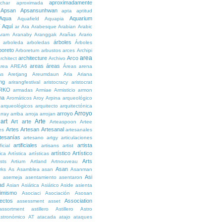
aproximadamente
char
aproximada
Apsan
Apsansunhwan
apta
aptitud
Aqua
Aquarium
Aquafield
Aquapia
Aquí
í
ar
Ara
Arabesque
Arabian
Arabic
Aram
Aranaby
Aranggak
Arañas
Arario
árboles
arboleda
arboledas
Árboles
boreto
Arboretum
arbustos
arces
Archipi
area
architecture
Arco
rchitect
Archivo
areas
áreas
rea
AREA6
Áreas
arena
as
Aretjang
Areumdaun
Aria
Ariana
ng
arirangfestival
aristocracy
aristocrat
RKO
armadas
Armiae
Armisticio
armon
ma
Aromáticos
Aroy
Arpina
arqueológico
arqueológicos
arquitecto
arquitectónica
Arroyo
arroyo
rray
arriba
arroja
arrojan
art
Arte
Art
arte
Arteaspoon
Artee
Artes
Artesan
Artesanal
es
artesanales
tesanías
artesano
artgy
articulaciones
artificiales
artista
ficial
artisans
artist
artístico
Artístico
tica
Artística
artísticas
Arts
ists
Artium
Artland
Artnouveau
Asan
rks
As
Asamblea
asan
Asanman
Asi
n
asemeja
asentamiento
asentaron
ad
Asian
Asiática
Asiático
Aside
asienta
imismo
Asociaci
Asociación
Asosan
ectos
Association
assessment
asset
assortment
astillero
Astillero
Astro
stronómico
AT
atacada
atajo
ataques