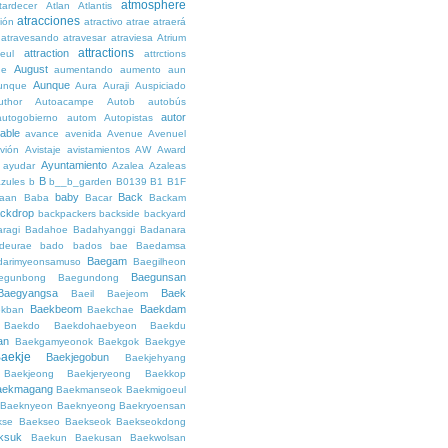
atmosphere
tardecer
Atlan
Atlantis
atracciones
ción
atractivo
atrae
atraerá
atravesando
atravesar
atraviesa
Atrium
attractions
attraction
teul
attrctions
August
ge
aumentando
aumento
aun
Aunque
unque
Aura
Auraji
Auspiciado
uthor
Autoacampe
Autob
autobús
autor
autogobierno
autom
Autopistas
lable
avance
avenida
Avenue
Avenuel
vión
Avistaje
avistamientos
AW
Award
Ayuntamiento
ayudar
Azalea
Azaleas
B
azules
b
b__b_garden
B0139
B1
B1F
baby
Back
aan
Baba
Bacar
Backam
ckdrop
backpackers
backside
backyard
ragi
Badahoe
Badahyanggi
Badanara
deurae
bado
bados
bae
Baedamsa
Baegam
darimyeonsamuso
Baegilheon
Baegunsan
egunbong
Baegundong
Baegyangsa
Baek
Baeil
Baejeom
Baekbeom
Baekdam
kban
Baekchae
Baekdo
Baekdohaebyeon
Baekdu
an
Baekgamyeonok
Baekgok
Baekgye
aekje
Baekjegobun
Baekjehyang
Baekjeong
Baekjeryeong
Baekkop
aekmagang
Baekmanseok
Baekmigoeul
Baeknyeon
Baeknyeong
Baekryoensan
kse
Baekseo
Baekseok
Baekseokdong
ksuk
Baekun
Baekusan
Baekwolsan