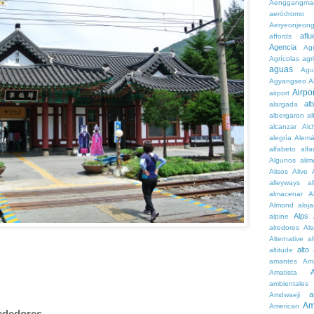
Aenggangma
aeródromo
Aeryeonjeon
aflu
affords
Agencia
Ag
Agrícolas
agr
aguas
Agu
Agyangseo
A
Airpor
airport
al
alargada
albergaron
a
alcanzar
Alc
alegría
Alem
alfabeto
alfa
Algunos
alim
Alisos
Alive
alleyways
al
almacenar
A
Almond
aloj
Alps
alpine
alredores
Al
Alternative
al
alto
altitude
amantes
Am
Amatista
ambientales
a
Amdwaeji
Am
American
rededores