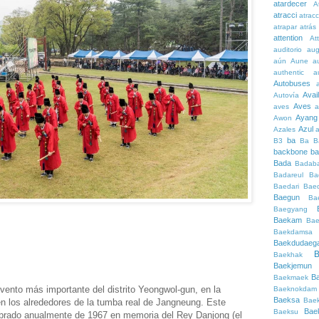
atardecer
A
atracci
atrac
atrapar
atrás
attention
At
auditorio
au
aún
Aune
a
authentic
a
Autobuses
Avai
Autovía
Aves
aves
a
Ayang
Awon
Azul
Azales
ba
B3
Ba
B
backbone
ba
Bada
Badaba
Badareul
Ba
Baedari
Bae
Baegun
Ba
Baegyang
Baekam
Bae
Baekdamsa
Baekdudaeg
B
Baekhak
Baekjemun
B
Baekmaek
evento más importante del distrito Yeongwol-gun, en la
Baeknokdam
Baeksa
Bae
n los alrededores de la tumba real de Jangneung. Este
Bae
Baeksu
lebrado anualmente de 1967 en memoria del Rey Danjong (el