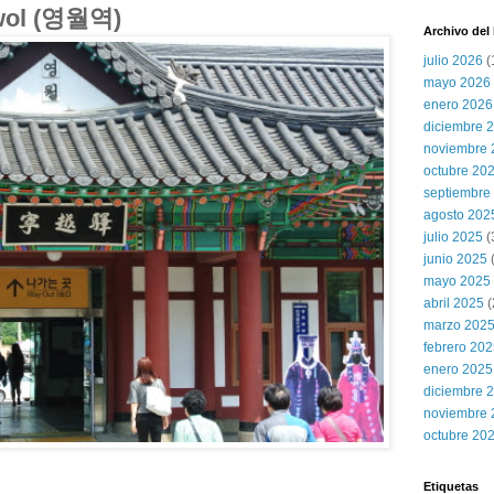
gwol (영월역)
Archivo del
julio 2026
(
mayo 2026
enero 2026
diciembre 
noviembre 
octubre 20
septiembre
agosto 202
julio 2025
(
junio 2025
mayo 2025
abril 2025
(
marzo 202
febrero 20
enero 2025
diciembre 
noviembre 
octubre 20
Etiquetas