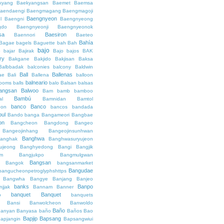
kyang
Baekyangsan
Baemet
Baemsa
aendaengi
Baengmagang
Baengmagoji
Baengnyeon
l
Baengni
Baengnyeong
gdo
Baengnyeonji
Baengnyeonok
sa
Baesiron
Baennori
Baeteo
Bahía
Bagae
bagels
Baguette
bah
Bah
bajo
o
bajar
Bajirak
Bajo
bajos
BAK
ry
Bakgane
Bakjido
Bakjisan
Baksa
Balbbadak
balconies
balcony
Baldwin
Ball
Ballenas
ae
Bali
Ballena
balloon
balneario
rooms
balls
balo
Balsan
balsas
angsan
Balwoo
Bam
bamb
bamboo
Bambú
al
Bamnidan
Bamtol
banco
Banco
eon
bancos
bandada
bul
Bando
banga
Bangameori
Bangbae
on
Bangcheon
Bangdong
Bangeo
Bangeojinhang
Bangeojinsunhwan
Banghwa
anghak
Banghwasuryujeon
ujeong
Banghyedong
Bangi
Bangjik
im
Bangjukpo
Bangmulgwan
Bangsan
Bangok
bangsanmarket
Bangudae
bangucheonpetroglyphshttps
Bangwha
Bangye
Banjang
Banjeo
banks
Banpo
njjak
Bannam
Banner
banquet
Banquet
o
banquets
Bansi
Banwolcheon
Banwoldo
Baño
anyan
Banyasa
baño
Baños
Bao
Bapjip
Bapsang
apjangin
Bapsangwiui