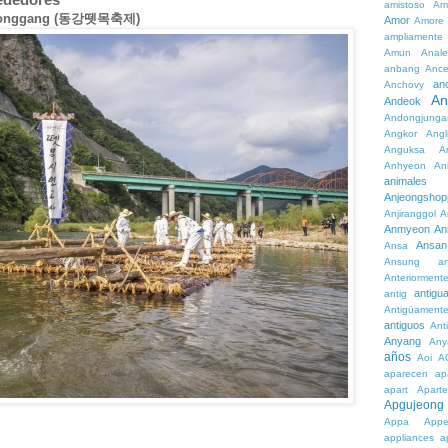
amistoso
Am
ío Donggang (동강뗏목축제)
Amor
Amore
ampliamente
Amun
Anale
anbang
Ance
an
Anchovy
An
Andeok
Andongjunga
Angkor
Angl
Anguksa
A
Anhyeon
An
animales
Anjeongshop
Anjiranggol
A
Anmyeon
An
Ansan
Ansa
Ansung
a
Anteriorment
antigu
antig
Antigüament
antiguos
Ant
Anyang
Any
años
Aoi
A
aparecen
ap
apart
Aparte
Apgujeong
Appa
App
appliances
a