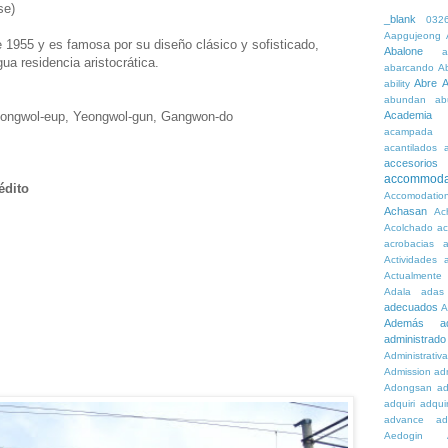
se)
_blank
032
Aapgujeong
e 1955 y es famosa por su diseño clásico y sofisticado,
Abalone
a
ua residencia aristocrática.
abarcando
A
Abre
A
ability
abundan
ab
Academia
eongwol-eup, Yeongwol-gun, Gangwon-do
acampada
acantilados
accesorios
accommoda
édito
Accomodatio
Achasan
Ac
Acolchado
a
acrobacias
a
Actividades
a
Actualmente
Adala
adas
adecuados
A
Además
a
administrado
Administrativ
Admission
adn
Adongsan
ad
adquiri
adquir
advance
ad
Aedogin