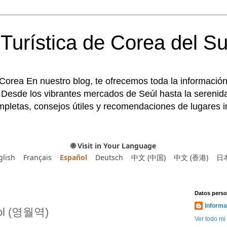
Turística de Corea del Su
 Corea En nuestro blog, te ofrecemos toda la información
 Desde los vibrantes mercados de Seúl hasta la serenida
pletas, consejos útiles y recomendaciones de lugares im
🌐 Visit in Your Language
glish
Français
Español
Deutsch
中文 (中国)
中文 (香港)
日
Datos perso
Informa
wol (영월역)
Ver todo mi 