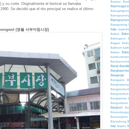
Baekya
Bae
 y su corte. Originalmente el festival se llamaba
Baemsagol
B
990. Se decidió que el rito principal se realice el último
Baengmigoeu
Baengnyeon
Baengnyeon
Baetgodong
e Yeongwol (영월 서부아침시장)
baja
bajand
Bake
Baked
Baksugeun
Balgae
Balh
Ballroom
ball
Balw
Balsas
bamboofestiv
Banbyeonch
Bandi
Bandit
Bangbaeche
Bangeojin
Banggane
B
Banghwasury
Bangjoeobur
Bangnamhoe
Bangtaesan
Bangudaean
Banjeom
Ba
Banpodaegy
Bansanghoe
Banyabong
B
bap
Bapbo
B