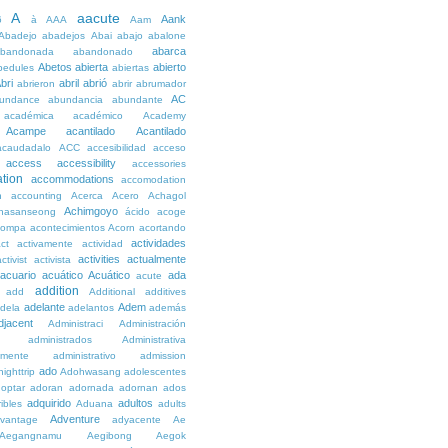
A
aacute
Aank
6
à
AAA
Aam
Abadejo
abadejos
Abai
abajo
abalone
abarca
bandonada
abandonado
Abetos
abierta
abierto
bedules
abiertas
bri
abril
abrió
abrieron
abrir
abrumador
AC
undance
abundancia
abundante
académica
académico
Academy
Acampe
acantilado
Acantilado
acaudadalo
ACC
accesibilidad
acceso
access
accessibility
accessories
tion
accommodations
accomodation
n
accounting
Acerca
Acero
Achagol
Achimgoyo
hasanseong
ácido
acoge
compa
acontecimientos
Acorn
acortando
actividades
ct
activamente
actividad
activities
actualmente
ctivist
activista
acuario
acuático
Acuático
ada
acute
addition
add
Additional
additives
adelante
Adem
dela
adelantos
además
djacent
Administraci
Administración
administrados
Administrativa
amente
administrativo
admission
ado
ighttrip
Adohwasang
adolescentes
optar
adoran
adornada
adornan
ados
adquirido
adultos
ibles
Aduana
adults
Adventure
vantage
adyacente
Ae
Aegangnamu
Aegibong
Aegok