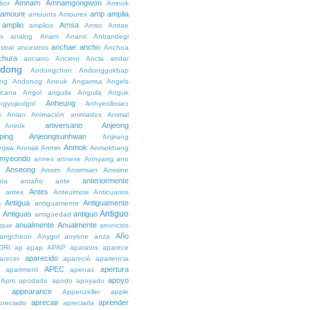
Amnam
Amnamgongwon
kor
Amnok
amount
amp
amplia
amounts
Amourex
amplio
Amsa
amplios
Amso
Amtae
s
analog
Anam
Ananti
Anbandegi
anchae
ancho
stral
ancestros
Anchoa
chura
anciano
Ancient
Ancla
andar
dong
Andongchon
Andonggukbap
ng
Andonog
Aneuk
Angamsa
Angels
icana
Angol
anguila
Anguila
Anguk
Anheung
ngyojeolgol
Anhyeolloseo
i
Anian
Animación
animados
Animal
aniversario
Anjeong
Anirok
ping
Anjeongsunhwan
Anjirang
Anmok
njwa
Anmak
Anmin
Anmokhang
myeondo
annex
annexe
Annyang
ano
Anseong
Ansim
Ansimsan
Anssine
anteriormente
nta
antaño
ante
Antes
e
antes
Anteulmosi
Anticuarios
a
Antigua
Antiguamente
antiguamente
Antiguo
Antiguas
antiguo
e
antigüedad
anualmente
Anualmente
ique
anuncios
Año
angcheon
Anygol
anyone
anza
ORI
ap
apap
APAP
aparatos
aparece
aparecido
arecer
apareció
apariencia
APEC
apertura
apartment
apenas
apoyo
Apm
apodado
apodo
apoyado
appearance
e
Appenzeller
apple
apreciar
aprender
preciado
apreciarla