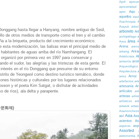
April
aprove
aproximidad
Aqu
apto
aquellos
aqu
Arachnopia
Arayuk
árbol
 Donggang hasta llegar a Hanyang, nombre antiguo de Seúl,
arboreto
Ar
llo de otros medios de transporte como el tren y el cambio
archipiélago
a
ña a la briqueta, producto del crecimiento económico.
área
Area
Á
e esta modernización, las balsas eran el principal medio de
Arena
aren
Arira
s habitantes de aguas arriba del río Namhangang. El
arirang
A
Aristócrata
organizó por primera vez en 1997 para conservar y
aro
armonía
dando el sudor, las alegrías y las tristezas de esta gente. El
Arqueológico
el interés en el río Donggang que presume de su entorno
Arquitectura
a
istrito de Yeongwol como destino turístico temático, donde
Arroz
arroz
ones históricas y culturales por los lugares relacionados
artefactos
art
oseon y el poeta Kim Satgat, o disfrutar de actividades
artesanía
Ar
o de ríos), ala delta y parapente.
artículos
arti
artistas
artís
artísticos
art
artwork
artwo
(단종문화제)
Asanoncheo
Asia
así
Asi
asientos
As
asp
aspecto
Assorted
astronomía
A