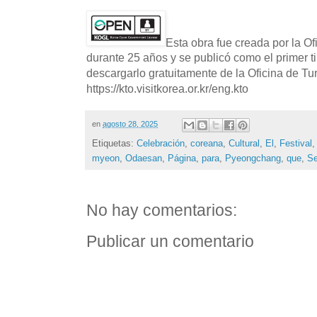
Esta obra fue creada por la O
durante 25 años y se publicó como el primer t
descargarlo gratuitamente de la Oficina de T
https://kto.visitkorea.or.kr/eng.kto
en
agosto 28, 2025
Etiquetas:
Celebración
,
coreana
,
Cultural
,
El
,
Festival
myeon
,
Odaesan
,
Página
,
para
,
Pyeongchang
,
que
,
S
No hay comentarios:
Publicar un comentario