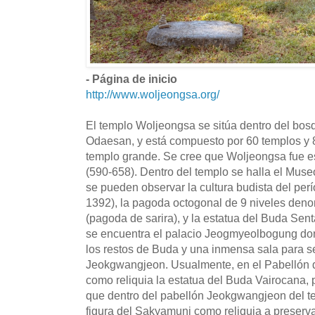
- Página de inicio
http://www.woljeongsa.org/
El templo Woljeongsa se sitúa dentro del bosq
Odaesan, y está compuesto por 60 templos y 8
templo grande. Se cree que Woljeongsa fue e
(590-658). Dentro del templo se halla el Mus
se pueden observar la cultura budista del per
1392), la pagoda octogonal de 9 niveles den
(pagoda de sarira), y la estatua del Buda Sen
se encuentra el palacio Jeogmyeolbogung do
los restos de Buda y una inmensa sala para 
Jeokgwangjeon. Usualmente, en el Pabellón 
como reliquia la estatua del Buda Vairocana, 
que dentro del pabellón Jeokgwangjeon del t
figura del Sakyamuni como reliquia a preserva