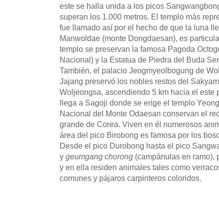
este se halla unida a los picos Sangwangbon
superan los 1.000 metros. El templo más repr
fue llamado así por el hecho de que la luna ll
Manwoldae (monte Dongdaesan), es particular
templo se preservan la famosa Pagoda Octogo
Nacional) y la Estatua de Piedra del Buda Se
También, el palacio Jeogmyeolbogung de Wol
Jajang preservó los nobles restos del Sakyam
Woljeongsa, ascendiendo 5 km hacia el este p
llega a Sagoji donde se erige el templo Yeo
Nacional del Monte Odaesan conservan el recu
grande de Corea. Viven en él numerosos anima
área del pico Birobong es famosa por los bo
Desde el pico Durobong hasta el pico Sangwa
y
geumgang chorong
(campánulas en ramo), p
y en ella residen animales tales como verraco
comunes y pájaros carpinteros coloridos.