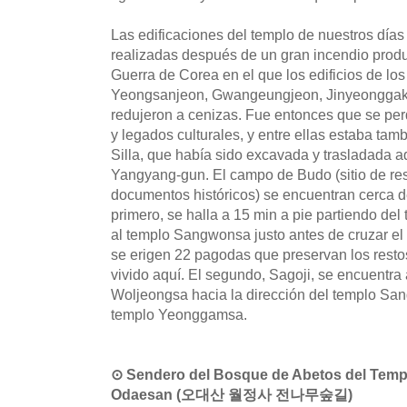
Las edificaciones del templo de nuestros días
realizadas después de un gran incendio produ
Guerra de Corea en el que los edificios de lo
Yeongsanjeon, Gwangeungjeon, Jinyeonggak y
redujeron a cenizas. Fue entonces que se pe
y legados culturales, y entre ellas estaba t
Silla, que había sido excavada y trasladada 
Yangyang-gun. El campo de Budo (sitio de res
documentos históricos) se encuentran cerca d
primero, se halla a 15 min a pie partiendo de
al templo Sangwonsa justo antes de cruzar el 
se erigen 22 pagodas que preservan los rest
vivido aquí. El segundo, Sagoji, se encuentra
Woljeongsa hacia la dirección del templo Sa
templo Yeonggamsa.
⊙ Sendero del Bosque de Abetos del Temp
Odaesan (오대산 월정사 전나무숲길)