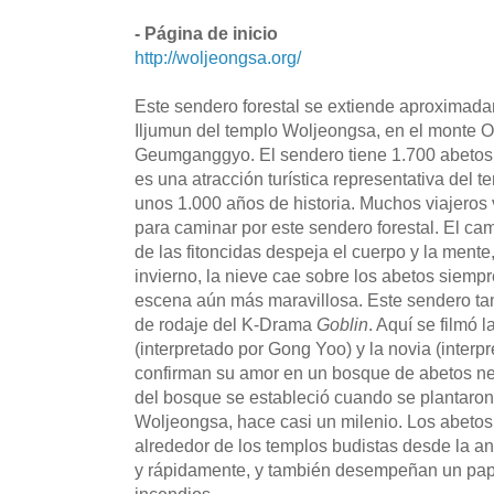
- Página de inicio
http://woljeongsa.org/
Este sendero forestal se extiende aproximad
Iljumun del templo Woljeongsa, en el monte O
Geumganggyo. El sendero tiene 1.700 abetos q
es una atracción turística representativa del 
unos 1.000 años de historia. Muchos viajeros 
para caminar por este sendero forestal. El ca
de las fitoncidas despeja el cuerpo y la ment
invierno, la nieve cae sobre los abetos siempr
escena aún más maravillosa. Este sendero t
de rodaje del K-Drama
Goblin
. Aquí se filmó 
(interpretado por Gong Yoo) y la novia (inter
confirman su amor en un bosque de abetos ne
del bosque se estableció cuando se plantaron
Woljeongsa, hace casi un milenio. Los abet
alrededor de los templos budistas desde la a
y rápidamente, y también desempeñan un pape