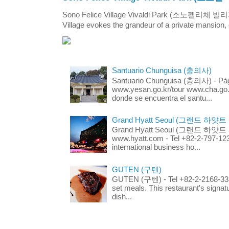
Sono Felice Village Vivaldi Park (소노펠리체 
Village evokes the grandeur of a private mansion, o
Santuario Chunguisa (충의사)
Santuario Chunguisa (충의사) - Pági
www.yesan.go.kr/tour www.cha.go.k
donde se encuentra el santu...
Grand Hyatt Seoul (그랜드 하얏트
Grand Hyatt Seoul (그랜드 하얏트 서울
www.hyatt.com - Tel +82-2-797-123
international business ho...
GUTEN (구텐)
GUTEN (구텐) - Tel +82-2-2168-3336
set meals. This restaurant's signa
dish...