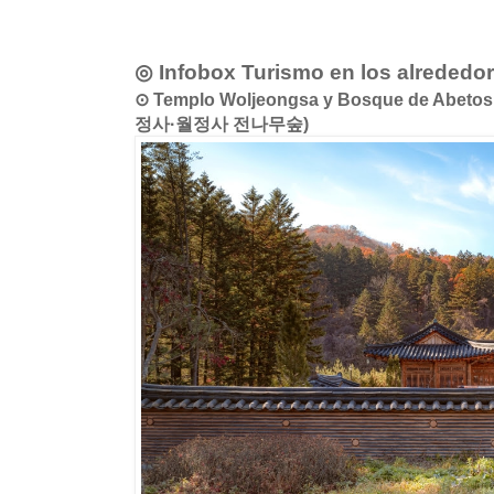
◎ Infobox Turismo en los alrededo
⊙ Templo Woljeongsa y Bosque de Abetos
정사·월정사 전나무숲)