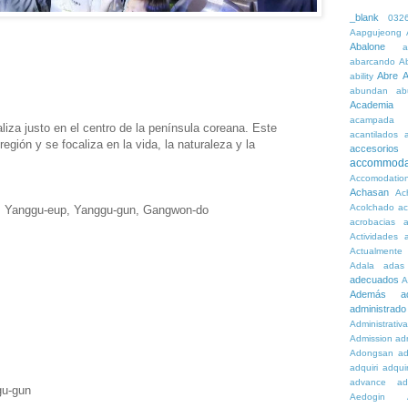
_blank
032
Aapgujeong
Abalone
a
abarcando
A
Abre
A
ability
abundan
ab
Academia
acampada
liza justo en el centro de la península coreana. Este
acantilados
región y se focaliza en la vida, la naturaleza y la
accesorios
accommoda
Accomodatio
Achasan
Ac
Acolchado
a
, Yanggu-eup, Yanggu-gun, Gangwon-do
acrobacias
a
Actividades
a
Actualmente
Adala
adas
adecuados
A
Además
a
administrado
Administrativ
Admission
adn
Adongsan
ad
adquiri
adquir
advance
ad
gu-gun
Aedogin