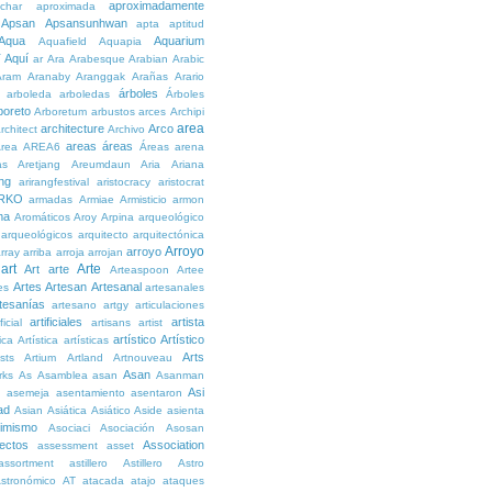
aproximadamente
char
aproximada
Apsan
Apsansunhwan
apta
aptitud
Aqua
Aquarium
Aquafield
Aquapia
Aquí
í
ar
Ara
Arabesque
Arabian
Arabic
Aram
Aranaby
Aranggak
Arañas
Arario
árboles
arboleda
arboledas
Árboles
boreto
Arboretum
arbustos
arces
Archipi
area
architecture
Arco
rchitect
Archivo
areas
áreas
rea
AREA6
Áreas
arena
as
Aretjang
Areumdaun
Aria
Ariana
ng
arirangfestival
aristocracy
aristocrat
RKO
armadas
Armiae
Armisticio
armon
ma
Aromáticos
Aroy
Arpina
arqueológico
arqueológicos
arquitecto
arquitectónica
Arroyo
arroyo
rray
arriba
arroja
arrojan
art
Arte
Art
arte
Arteaspoon
Artee
Artes
Artesan
Artesanal
es
artesanales
tesanías
artesano
artgy
articulaciones
artificiales
artista
ficial
artisans
artist
artístico
Artístico
tica
Artística
artísticas
Arts
ists
Artium
Artland
Artnouveau
Asan
rks
As
Asamblea
asan
Asanman
Asi
n
asemeja
asentamiento
asentaron
ad
Asian
Asiática
Asiático
Aside
asienta
imismo
Asociaci
Asociación
Asosan
ectos
Association
assessment
asset
assortment
astillero
Astillero
Astro
stronómico
AT
atacada
atajo
ataques