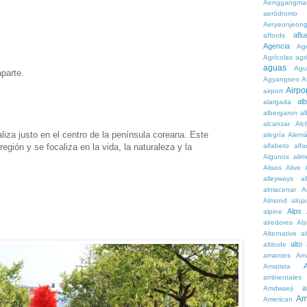
Aenggangma
aeródromo
Aeryeonjeon
aflu
affords
Agencia
Ag
Agrícolas
agr
aguas
Agu
parte.
Agyangseo
A
Airpor
airport
al
alargada
albergaron
a
alcanzar
Alc
liza justo en el centro de la península coreana. Este
alegría
Alem
alfabeto
alfa
región y se focaliza en la vida, la naturaleza y la
Algunos
alim
Alisos
Alive
alleyways
al
almacenar
A
Almond
aloj
Alps
alpine
alredores
Al
Alternative
al
alto
altitude
amantes
Am
Amatista
ambientales
a
Amdwaeji
Am
American