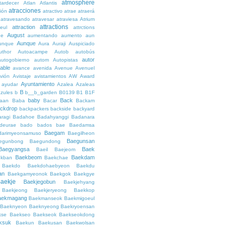
atmosphere
tardecer
Atlan
Atlantis
atracciones
ción
atractivo
atrae
atraerá
atravesando
atravesar
atraviesa
Atrium
attractions
attraction
teul
attrctions
August
ge
aumentando
aumento
aun
Aunque
unque
Aura
Auraji
Auspiciado
uthor
Autoacampe
Autob
autobús
autor
autogobierno
autom
Autopistas
lable
avance
avenida
Avenue
Avenuel
vión
Avistaje
avistamientos
AW
Award
Ayuntamiento
ayudar
Azalea
Azaleas
B
azules
b
b__b_garden
B0139
B1
B1F
baby
Back
aan
Baba
Bacar
Backam
ckdrop
backpackers
backside
backyard
ragi
Badahoe
Badahyanggi
Badanara
deurae
bado
bados
bae
Baedamsa
Baegam
darimyeonsamuso
Baegilheon
Baegunsan
egunbong
Baegundong
Baegyangsa
Baek
Baeil
Baejeom
Baekbeom
Baekdam
kban
Baekchae
Baekdo
Baekdohaebyeon
Baekdu
an
Baekgamyeonok
Baekgok
Baekgye
aekje
Baekjegobun
Baekjehyang
Baekjeong
Baekjeryeong
Baekkop
aekmagang
Baekmanseok
Baekmigoeul
Baeknyeon
Baeknyeong
Baekryoensan
kse
Baekseo
Baekseok
Baekseokdong
ksuk
Baekun
Baekusan
Baekwolsan