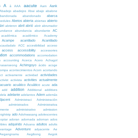
A
aacute
Aank
6
à
AAA
Aam
Abadejo
abadejos
Abai
abajo
abalone
abarca
bandonada
abandonado
Abetos
abierta
abierto
bedules
abiertas
bri
abril
abrió
abrieron
abrir
abrumador
AC
undance
abundancia
abundante
académica
académico
Academy
Acampe
acantilado
Acantilado
acaudadalo
ACC
accesibilidad
acceso
access
accessibility
accessories
tion
accommodations
accomodation
n
accounting
Acerca
Acero
Achagol
Achimgoyo
hasanseong
ácido
acoge
compa
acontecimientos
Acorn
acortando
actividades
ct
activamente
actividad
activities
actualmente
ctivist
activista
acuario
acuático
Acuático
ada
acute
addition
add
Additional
additives
adelante
Adem
dela
adelantos
además
djacent
Administraci
Administración
administrados
Administrativa
amente
administrativo
admission
ado
ighttrip
Adohwasang
adolescentes
optar
adoran
adornada
adornan
ados
adquirido
adultos
ibles
Aduana
adults
Adventure
vantage
adyacente
Ae
Aegangnamu
Aegibong
Aegok