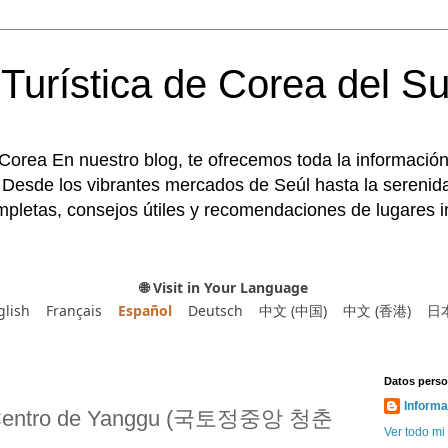
Turística de Corea del Su
 Corea En nuestro blog, te ofrecemos toda la información
 Desde los vibrantes mercados de Seúl hasta la serenida
pletas, consejos útiles y recomendaciones de lugares im
🌐 Visit in Your Language
glish
Français
Español
Deutsch
中文 (中国)
中文 (香港)
日
Datos perso
Informa
del Centro de Yanggu (국토정중앙 청춘
Ver todo mi 