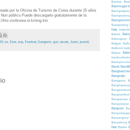
Baekya
Bae
Baemsagol
B
reada por la Oficina de Turismo de Corea durante 25 años
Baengmigoeu
e Nuri público.Puede descargarlo gratuitamente de la
Baengnyeon
Baengnyeon
//kto.visitkorea.or.kr/eng.kto
Baetgodong
baja
bajand
Bake
Baked
Baksugeun
,
El
,
es
,
Este
,
eup
,
Festival
,
Gangwon
,
gun
,
iacute
,
Justo
,
juvenil
,
Balgae
Balh
Ballroom
ball
Balw
Balsas
bamboofestiv
Banbyeonch
Bandi
Bandit
Bangbaeche
Bangeojin
io
Banggane
B
Banghwasury
Bangjoeobur
Bangnamhoe
Bangtaesan
Bangudaean
Banjeom
Ba
Banpodaegy
Bansanghoe
Banyabong
B
bap
Bapbo
B