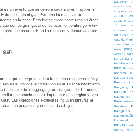
atardecer
A
atracci
atrac
 es un evento que se celebra cada año en mayo en el
atrapar
atrás
 Está dedicado al
gomchwi
, una hierba silvestre
attention
At
ndante en la zona. Esta hierba crece sobre todo en áreas
auditorio
au
e que son de gran gusto de los osos (el nombre
gomchwi
aún
Aune
a
ice
gom
en coreano). Esta hierba es muy demandada por
authentic
a
Autobuses
Avai
Autovía
Aves
aves
a
Ayang
Awon
근미술관)
Azul
Azales
ba
B3
Ba
B
backbone
ba
Bada
Badaba
Badareul
Ba
Baedari
Bae
rtista que entregó su vida a la pintura de gente común y
Baegun
Ba
museo en su honor fue construido en el lugar de nacimiento
Baegyang
ento (municipio de Yanggu-gun), en Gangwon-do. El museo
Baekam
Bae
arrollar un espacio cultural importante en la región y para
Baekdamsa
 Keun. Las colecciones expuestas incluyen pinturas al
Baekdudaeg
otras con acuarelas y docenas de dibujos.
B
Baekhak
Baekjemun
B
Baekmaek
Baeknokdam
Baeksa
Bae
Bae
Baeksu