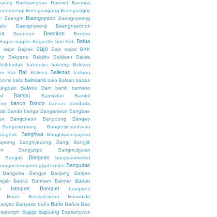
kyang
Baekyangsan
Baemet
Baemsa
aendaengi
Baengmagang
Baengmagoji
Baengnyeon
l
Baengni
Baengnyeong
gdo
Baengnyeonji
Baengnyeonok
sa
Baesiron
Baennori
Baeteo
Bahía
Bagae
bagels
Baguette
bah
Bah
bajo
o
bajar
Bajirak
Bajo
bajos
BAK
ry
Bakgane
Bakjido
Bakjisan
Baksa
Balbbadak
balconies
balcony
Baldwin
Ball
Ballenas
ae
Bali
Ballena
balloon
balneario
rooms
balls
balo
Balsan
balsas
angsan
Balwoo
Bam
bamb
bamboo
Bambú
al
Bamnidan
Bamtol
banco
Banco
eon
bancos
bandada
bul
Bando
banga
Bangameori
Bangbae
on
Bangcheon
Bangdong
Bangeo
Bangeojinhang
Bangeojinsunhwan
Banghwa
anghak
Banghwasuryujeon
ujeong
Banghyedong
Bangi
Bangjik
im
Bangjukpo
Bangmulgwan
Bangsan
Bangok
bangsanmarket
Bangudae
bangucheonpetroglyphshttps
Bangwha
Bangye
Banjang
Banjeo
banks
Banpo
njjak
Bannam
Banner
banquet
Banquet
o
banquets
Bansi
Banwolcheon
Banwoldo
Baño
anyan
Banyasa
baño
Baños
Bao
Bapjip
Bapsang
apjangin
Bapsangwiui