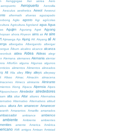
n
Aenggogae
Aer
aérea
Aero
Aeropuerto
aeropuerto
Aerosilla
Aewol
g
Aesculus
aesthetics
Aeworui
ente
aftermath
afueras
agazapado
agosto
eobong
Aglio
Agr
agrícolas
agua
Agua
icultura
Agricultura
Agroland
Agujjim
Agyang
as
Agurang
Agwi
aire
aims
Air
hopsan
ahora
Ahyeon
air
al
t
Ajung
Al
Ajimaega
Ajo
AK
Akyang
berga
albergaba
Albergando
albergar
alcanza
lbergue
Álbum
alcalino
alcance
Aldea
aldea
Aldeas
heonbuk
alegr
Alemania
án
Alemana
alemanes
alentar
rera
Alforfón
alguna
Algunas
algunos
enticios
alimentos
Alimentos
alineados
All
Alley
alleys
Alji
Alla
alley
alleyway
lí
Allsso
Almac
Almacén
almacena
Almirante
lmacenes
Almecs
almirante
Alpensia
amientos
Along
Alpaca
Alpes
alrededores
Alrededor
Alpsoncheon
alta
Altar
ssam
altar
altares
Alternativa
ternativo
Alternativo
Alternativos
altitud
altura
Am
amanecer
Amanecer
altos
aranth
Amarantos
Amarillo
amarrados
Ambassador
ambience
ambiance
ambiente
Ambiente
ambientes
menities
amente
America
América
ericano
AMI
amigos
Amisan
Amistad