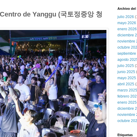
Archivo del
del Centro de Yanggu (국토정중앙 청
julio 2026
(
mayo 2026
enero 2026
diciembre 
noviembre 
octubre 20
septiembre
agosto 202
julio 2025
(
junio 2025
mayo 2025
abril 2025
(
marzo 202
febrero 20
enero 2025
diciembre 
noviembre 
octubre 20
Etiquetas