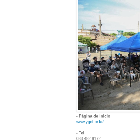
- Página de inicio
www.ygcf.or.kr/
- Tel
033-482-9172