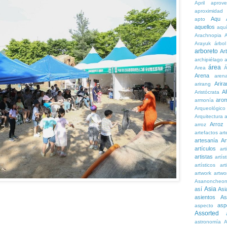
April
aprove
aproximidad
Aqu
apto
aquellos
aqu
Arachnopia
Arayuk
árbol
arboreto
Ar
archipiélago
a
área
Area
Á
Arena
aren
Arira
arirang
A
Aristócrata
aro
armonía
Arqueológico
Arquitectura
a
Arroz
arroz
artefactos
art
artesanía
Ar
artículos
arti
artistas
artís
artísticos
art
artwork
artwo
Asanoncheo
Asia
así
Asi
asientos
As
asp
aspecto
Assorted
astronomía
A