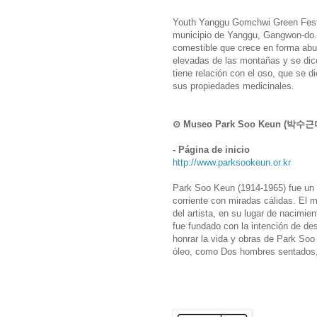
Youth Yanggu Gomchwi Green Festa
municipio de Yanggu, Gangwon-do.
comestible que crece en forma abu
elevadas de las montañas y se dic
tiene relación con el oso, que se d
sus propiedades medicinales.
⊙ Museo Park Soo Keun (박수
- Página de inicio
http://www.parksookeun.or.kr
Park Soo Keun (1914-1965) fue un a
corriente con miradas cálidas. El 
del artista, en su lugar de nacimi
fue fundado con la intención de des
honrar la vida y obras de Park Soo
óleo, como Dos hombres sentados, 