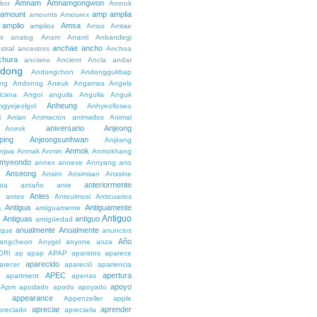
Amnam
Amnamgongwon
kor
Amnok
amount
amp
amplia
amounts
Amourex
amplio
Amsa
amplios
Amso
Amtae
s
analog
Anam
Ananti
Anbandegi
anchae
ancho
stral
ancestros
Anchoa
chura
anciano
Ancient
Ancla
andar
dong
Andongchon
Andonggukbap
ng
Andonog
Aneuk
Angamsa
Angels
icana
Angol
anguila
Anguila
Anguk
Anheung
ngyojeolgol
Anhyeolloseo
i
Anian
Animación
animados
Animal
aniversario
Anjeong
Anirok
ping
Anjeongsunhwan
Anjirang
Anmok
njwa
Anmak
Anmin
Anmokhang
myeondo
annex
annexe
Annyang
ano
Anseong
Ansim
Ansimsan
Anssine
anteriormente
nta
antaño
ante
Antes
e
antes
Anteulmosi
Anticuarios
a
Antigua
Antiguamente
antiguamente
Antiguo
Antiguas
antiguo
e
antigüedad
anualmente
Anualmente
ique
anuncios
Año
angcheon
Anygol
anyone
anza
ORI
ap
apap
APAP
aparatos
aparece
aparecido
arecer
apareció
apariencia
APEC
apertura
apartment
apenas
apoyo
Apm
apodado
apodo
apoyado
appearance
e
Appenzeller
apple
apreciar
aprender
preciado
apreciarla