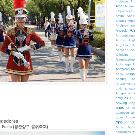
amistoso
Am
Amor
Amore
ampliamente
Amun
Anale
anbang
Ance
an
Anchovy
An
Andeok
Andongjunga
Angkor
Angl
Anguksa
A
Anhyeon
An
animales
Anjeongshop
Anjiranggol
A
Anmyeon
An
Ansan
Ansa
Ansung
a
Anteriorment
antigu
antig
Antigüament
antiguos
Ant
Anyang
Any
años
Aoi
A
aparecen
ap
apart
Aparte
rededores
Apgujeong
een Festa (청춘양구 곰취축제)
Appa
App
appliances
a