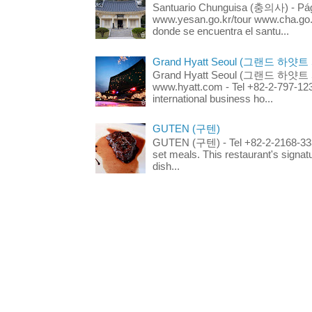
Santuario Chunguisa (충의사) - Pági
www.yesan.go.kr/tour www.cha.go.k
donde se encuentra el santu...
Grand Hyatt Seoul (그랜드 하얏트
Grand Hyatt Seoul (그랜드 하얏트 서울
www.hyatt.com - Tel +82-2-797-123
international business ho...
GUTEN (구텐)
GUTEN (구텐) - Tel +82-2-2168-3336
set meals. This restaurant's signa
dish...