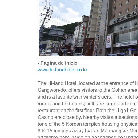
- Página de inicio
www.hi-landhotel.co.kr
The Hi-land Hotel, located at the entrance of
Gangwon-do, offers visitors to the Gohan area
and is a favorite with winter skiers. The hotel
rooms and bedrooms; both are large and comfo
restaurant on the first floor. Both the High1
Casino are close by. Nearby visitor attracti
(one of the 5 Korean temples housing physical
8 to 15 minutes away by car; Manhangjae Mou
art theme-park inside an abandoned coal mine