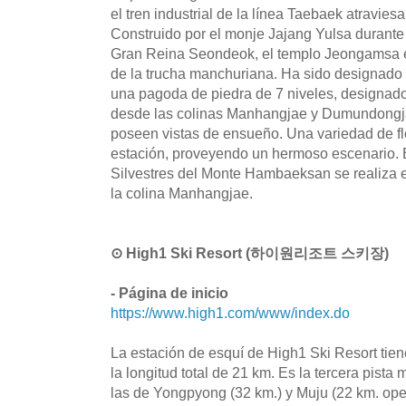
el tren industrial de la línea Taebaek atravies
Construido por el monje Jajang Yulsa durante 
Gran Reina Seondeok, el templo Jeongamsa es
de la trucha manchuriana. Ha sido designado
una pagoda de piedra de 7 niveles, designad
desde las colinas Manhangjae y Dumundongja
poseen vistas de ensueño. Una variedad de f
estación, proveyendo un hermoso escenario. E
Silvestres del Monte Hambaeksan se realiza 
la colina Manhangjae.
⊙ High1 Ski Resort (하이원리조트 스키장)
- Página de inicio
https://www.high1.com/www/index.do
La estación de esquí de High1 Ski Resort tiene
la longitud total de 21 km. Es la tercera pista
las de Yongpyong (32 km.) y Muju (22 km. opera