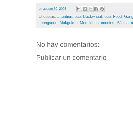
en
agosto 30, 2025
Etiquetas:
attention
,
bap
,
Buckwheat
,
eup
,
Food
,
Gan
Jeongseon
,
Makguksu
,
Memilchon
,
noodles
,
Página
,
r
No hay comentarios:
Publicar un comentario