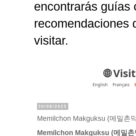
encontrarás guías 
recomendaciones d
visitar.
🌐 Vis
English
Français
30/08/2025
Memilchon Makguksu (메밀
Memilchon Makguksu (메밀