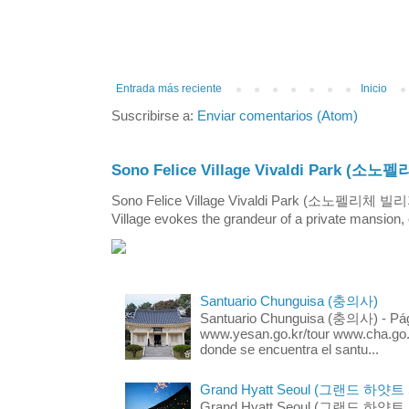
Entrada más reciente
Inicio
Suscribirse a:
Enviar comentarios (Atom)
Sono Felice Village Vivaldi Park
Sono Felice Village Vivaldi Park (소노펠리체 
Village evokes the grandeur of a private mansion, o
Santuario Chunguisa (충의사)
Santuario Chunguisa (충의사) - Pági
www.yesan.go.kr/tour www.cha.go.k
donde se encuentra el santu...
Grand Hyatt Seoul (그랜드 하얏트
Grand Hyatt Seoul (그랜드 하얏트 서울