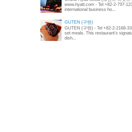
www.hyatt.com - Tel +82-2-797-123
international business ho...
GUTEN (구텐)
GUTEN (구텐) - Tel +82-2-2168-3336
set meals. This restaurant's signa
dish...