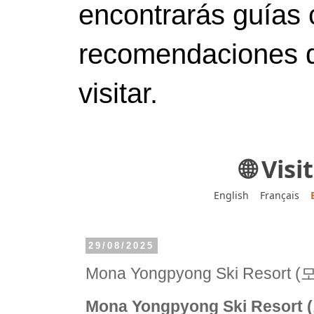
encontrarás guías 
recomendaciones d
visitar.
🌐 Vis
English
Français
29/08/2025
Mona Yongpyong Ski Resor
Mona Yongpyong Ski Reso