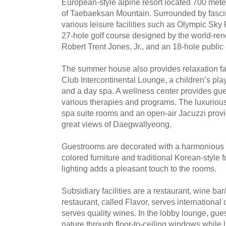
European-style alpine resort located 700 mete
of Taebaeksan Mountain. Surrounded by fascina
various leisure facilities such as Olympic Sk
27-hole golf course designed by the world-re
Robert Trent Jones, Jr., and an 18-hole public 
The summer house also provides relaxation faci
Club Intercontinental Lounge, a children’s pla
and a day spa. A wellness center provides gue
various therapies and programs. The luxuriou
spa suite rooms and an open-air Jacuzzi provi
great views of Daegwallyeong.
Guestrooms are decorated with a harmonious b
colored furniture and traditional Korean-style 
lighting adds a pleasant touch to the rooms.
Subsidiary facilities are a restaurant, wine ba
restaurant, called Flavor, serves international
serves quality wines. In the lobby lounge, gue
nature through floor-to-ceiling windows while l