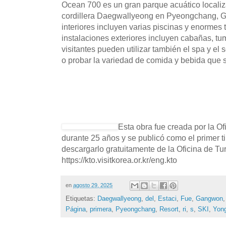
Ocean 700 es un gran parque acuático localiza
cordillera Daegwallyeong en Pyeongchang, G
interiores incluyen varias piscinas y enormes
instalaciones exteriores incluyen cabañas, t
visitantes pueden utilizar también el spa y el
o probar la variedad de comida y bebida que s
Esta obra fue creada por la O
durante 25 años y se publicó como el primer t
descargarlo gratuitamente de la Oficina de T
https://kto.visitkorea.or.kr/eng.kto
en
agosto 29, 2025
Etiquetas:
Daegwallyeong
,
del
,
Estaci
,
Fue
,
Gangwon
Página
,
primera
,
Pyeongchang
,
Resort
,
ri
,
s
,
SKI
,
Yon