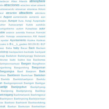
atmosphere
tardecer
Atlan
Atlantis
atracciones
ción
atractivo
atrae
atraerá
atravesando
atravesar
atraviesa
Atrium
attractions
attraction
teul
attrctions
August
ge
aumentando
aumento
aun
Aunque
unque
Aura
Auraji
Auspiciado
uthor
Autoacampe
Autob
autobús
autor
autogobierno
autom
Autopistas
lable
avance
avenida
Avenue
Avenuel
vión
Avistaje
avistamientos
AW
Award
Ayuntamiento
ayudar
Azalea
Azaleas
B
azules
b
b__b_garden
B0139
B1
B1F
baby
Back
aan
Baba
Bacar
Backam
ckdrop
backpackers
backside
backyard
ragi
Badahoe
Badahyanggi
Badanara
deurae
bado
bados
bae
Baedamsa
Baegam
darimyeonsamuso
Baegilheon
Baegunsan
egunbong
Baegundong
Baegyangsa
Baek
Baeil
Baejeom
Baekbeom
Baekdam
kban
Baekchae
Baekdo
Baekdohaebyeon
Baekdu
an
Baekgamyeonok
Baekgok
Baekgye
aekje
Baekjegobun
Baekjehyang
Baekjeong
Baekjeryeong
Baekkop
aekmagang
Baekmanseok
Baekmigoeul
Baeknyeon
Baeknyeong
Baekryoensan
kse
Baekseo
Baekseok
Baekseokdong
ksuk
Baekun
Baekusan
Baekwolsan