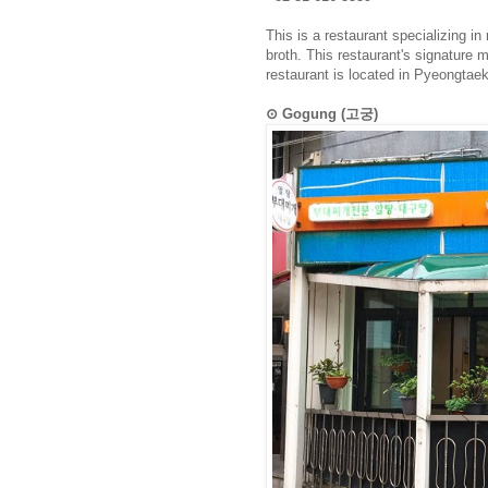
This is a restaurant specializing i
broth. This restaurant's signature
restaurant is located in Pyeongtae
⊙ Gogung (고궁)