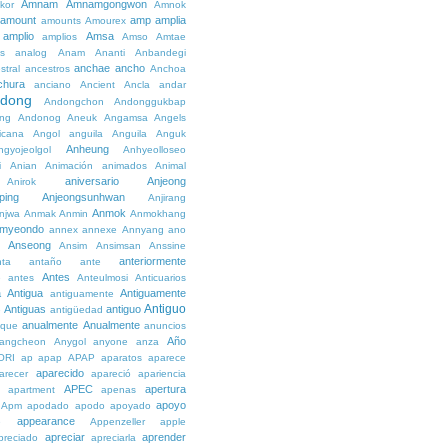
Amnam
Amnamgongwon
kor
Amnok
amount
amp
amplia
amounts
Amourex
amplio
Amsa
amplios
Amso
Amtae
s
analog
Anam
Ananti
Anbandegi
anchae
ancho
stral
ancestros
Anchoa
chura
anciano
Ancient
Ancla
andar
dong
Andongchon
Andonggukbap
ng
Andonog
Aneuk
Angamsa
Angels
icana
Angol
anguila
Anguila
Anguk
Anheung
ngyojeolgol
Anhyeolloseo
i
Anian
Animación
animados
Animal
aniversario
Anjeong
Anirok
ping
Anjeongsunhwan
Anjirang
Anmok
njwa
Anmak
Anmin
Anmokhang
myeondo
annex
annexe
Annyang
ano
Anseong
Ansim
Ansimsan
Anssine
anteriormente
nta
antaño
ante
Antes
e
antes
Anteulmosi
Anticuarios
a
Antigua
Antiguamente
antiguamente
Antiguo
Antiguas
antiguo
e
antigüedad
anualmente
Anualmente
ique
anuncios
Año
angcheon
Anygol
anyone
anza
ORI
ap
apap
APAP
aparatos
aparece
aparecido
arecer
apareció
apariencia
APEC
apertura
apartment
apenas
apoyo
Apm
apodado
apodo
apoyado
appearance
e
Appenzeller
apple
apreciar
aprender
preciado
apreciarla