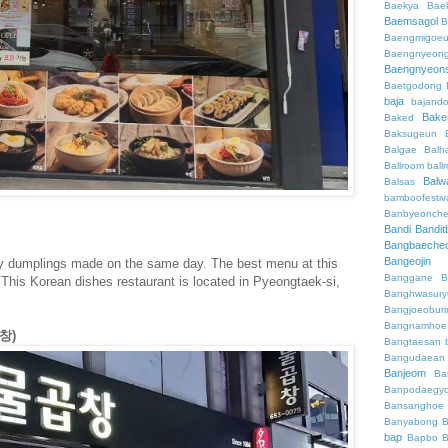
Baekya
Bae
Baemsagol
B
Baengmigoeu
Baengnyeon
Baengnyeon
Baetgodong
baja
bajand
Bake
Baked
Baksugeun
Balgae
Balh
Ballroom
ball
Balw
Balsas
bamboofestiv
Banbyeonch
Bandi
Bandit
Bangbaeche
Bangeojin
oy dumplings made on the same day. The best menu at this
Banggane
B
 This Korean dishes restaurant is located in Pyeongtaek-si,
Banghwasury
Bangjoeobur
Bangnamhoe
창)
Bangtaesan
Bangudaean
Banjeom
Ba
Banpodaegy
Bansanghoe
Banyabong
B
bap
Bapbo
B