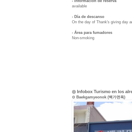
- Información de reserva
available
- Día de descanso
On the day of Thank's giving day 
- Área para fumadores
Non-smoking
◎ Infobox Turismo en los al
⊙ Baekgamyeonok (백가면옥)