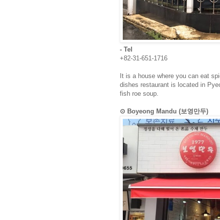
- Tel
+82-31-651-1716
It is a house where you can eat spi
dishes restaurant is located in Py
fish roe soup.
⊙ Boyeong Mandu (보영만두)