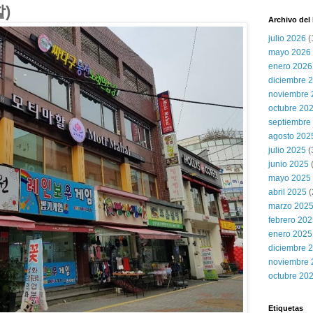
할)
Archivo del
julio 2026
(
mayo 2026
enero 2026
diciembre 
noviembre 
octubre 20
septiembre
agosto 202
julio 2025
(
junio 2025
mayo 2025
abril 2025
(
marzo 202
febrero 20
enero 2025
diciembre 
noviembre 
octubre 20
Etiquetas