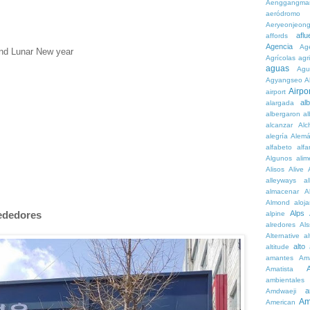
Aenggangma
aeródromo
Aeryeonjeon
aflu
affords
Agencia
Ag
and Lunar New year
Agrícolas
agr
aguas
Agu
Agyangseo
A
Airpor
airport
al
alargada
albergaron
a
alcanzar
Alc
alegría
Alem
alfabeto
alfa
Algunos
alim
Alisos
Alive
alleyways
al
almacenar
A
Almond
aloj
Alps
rededores
alpine
alredores
Al
Alternative
al
alto
altitude
amantes
Am
Amatista
ambientales
a
Amdwaeji
Am
American