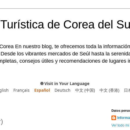
Turística de Corea del Su
 Corea En nuestro blog, te ofrecemos toda la información
 Desde los vibrantes mercados de Seúl hasta la serenida
pletas, consejos útiles y recomendaciones de lugares im
🌐 Visit in Your Language
glish
Français
Español
Deutsch
中文 (中国)
中文 (香港)
日
Datos perso
Informa
)
Ver todo mi 