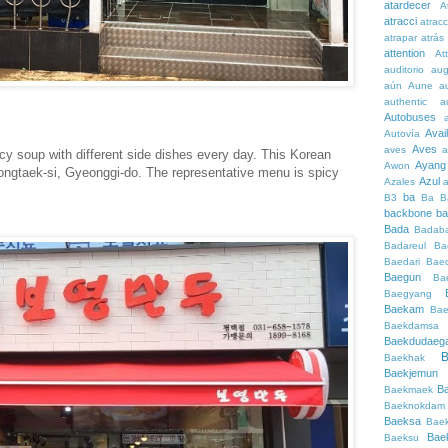
atardecer
A
atracci
atrac
atrapar
atrás
attention
At
auditorio
au
aún
Aune
a
authentic
a
Autobuses
Avai
Autovía
Aves
aves
a
cy soup with different side dishes every day. This Korean
Ayang
Awon
eongtaek-si, Gyeonggi-do. The representative menu is spicy
Azul
Azales
ba
B3
Ba
B
backbone
ba
Bada
Badaba
Badareul
Ba
Baedari
Bae
Baegun
Ba
Baegyang
Baekam
Bae
Baekdamsa
Baekdudaeg
B
Baekhak
Baekjemun
B
Baekmaek
Baeknokdam
Baeksa
Bae
Bae
Baeksu