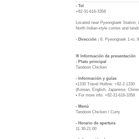
- Tel
+82-31-616-3358
Located near Pyeongtaek Station, it 
North Indian-style curries and tan
- Dirección :
8, Pyeongtaek 1-ro, 
※ Información de presentación
- Plato principal
Tandoori Chicken
- Información y guías
•1330 Travel Hotline: +82-2-1330
(Korean, English, Japanese, Chine
• For more info: +82-31-616-3358
- Menú
Tandoori Chicken / Curry
- Horario de apertura
11:30-21:00