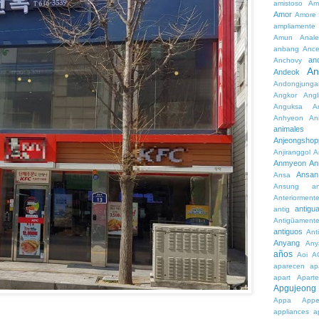
amistoso
Am
Amor
Amore
ampliamente
Amun
Anale
anbang
Ance
an
Anchovy
An
Andeok
Andongjunga
Angkor
Angl
Anguksa
A
Anhyeon
An
animales
Anjeongshop
Anjiranggol
A
Anmyeon
An
Ansan
Ansa
Ansung
a
Anteriorment
antigu
antig
Antigüament
antiguos
Ant
Anyang
Any
años
Aoi
A
aparecen
ap
apart
Aparte
Apgujeong
Appa
App
appliances
a