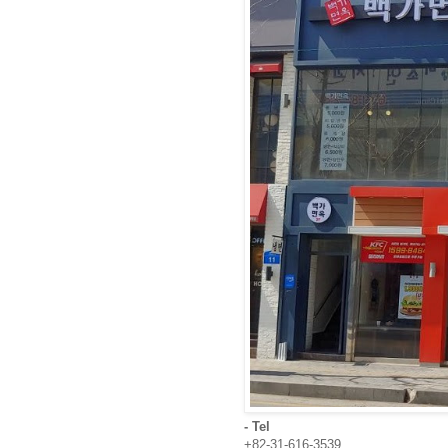
- Tel
+82-31-616-3539