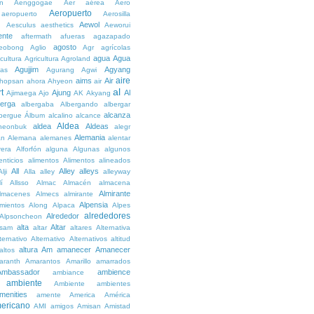
n
Aenggogae
Aer
aérea
Aero
Aeropuerto
aeropuerto
Aerosilla
Aewol
g
Aesculus
aesthetics
Aeworui
ente
aftermath
afueras
agazapado
agosto
eobong
Aglio
Agr
agrícolas
agua
Agua
icultura
Agricultura
Agroland
Agujjim
Agyang
as
Agurang
Agwi
aire
aims
Air
hopsan
ahora
Ahyeon
air
al
t
Ajung
Al
Ajimaega
Ajo
AK
Akyang
berga
albergaba
Albergando
albergar
alcanza
lbergue
Álbum
alcalino
alcance
Aldea
aldea
Aldeas
heonbuk
alegr
Alemania
án
Alemana
alemanes
alentar
rera
Alforfón
alguna
Algunas
algunos
enticios
alimentos
Alimentos
alineados
All
Alley
alleys
Alji
Alla
alley
alleyway
lí
Allsso
Almac
Almacén
almacena
Almirante
lmacenes
Almecs
almirante
Alpensia
amientos
Along
Alpaca
Alpes
alrededores
Alrededor
Alpsoncheon
alta
Altar
ssam
altar
altares
Alternativa
ternativo
Alternativo
Alternativos
altitud
altura
Am
amanecer
Amanecer
altos
aranth
Amarantos
Amarillo
amarrados
Ambassador
ambience
ambiance
ambiente
Ambiente
ambientes
menities
amente
America
América
ericano
AMI
amigos
Amisan
Amistad