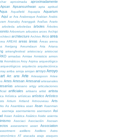
aproximadamente
char
aproximada
Apsan
Apsansunhwan
apta
aptitud
Aqua
Aquarium
Aquafield
Aquapia
Aquí
í
ar
Ara
Arabesque
Arabian
Arabic
Aram
Aranaby
Aranggak
Arañas
Arario
árboles
arboleda
arboledas
Árboles
boreto
Arboretum
arbustos
arces
Archipi
area
architecture
Arco
rchitect
Archivo
areas
áreas
rea
AREA6
Áreas
arena
as
Aretjang
Areumdaun
Aria
Ariana
ng
arirangfestival
aristocracy
aristocrat
RKO
armadas
Armiae
Armisticio
armon
ma
Aromáticos
Aroy
Arpina
arqueológico
arqueológicos
arquitecto
arquitectónica
Arroyo
arroyo
rray
arriba
arroja
arrojan
art
Arte
Art
arte
Arteaspoon
Artee
Artes
Artesan
Artesanal
es
artesanales
tesanías
artesano
artgy
articulaciones
artificiales
artista
ficial
artisans
artist
artístico
Artístico
tica
Artística
artísticas
Arts
ists
Artium
Artland
Artnouveau
Asan
rks
As
Asamblea
asan
Asanman
Asi
n
asemeja
asentamiento
asentaron
ad
Asian
Asiática
Asiático
Aside
asienta
imismo
Asociaci
Asociación
Asosan
ectos
Association
assessment
asset
assortment
astillero
Astillero
Astro
stronómico
AT
atacada
atajo
ataques