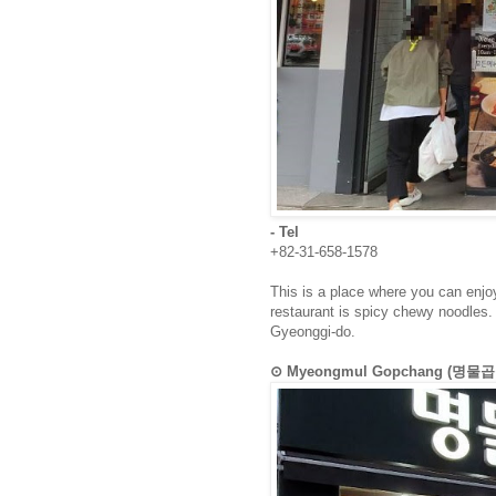
- Tel
+82-31-658-1578
This is a place where you can enj
restaurant is spicy chewy noodles.
Gyeonggi-do.
⊙ Myeongmul Gopchang (명물곱