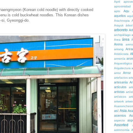
April
aprove
aproximidad
n naengmyeon (Korean cold noodle) with directly cooked
Aqu
apto
 menu is cold buckwheat noodles. This Korean dishes
aquellos
aqu
k-si, Gyeonggi-do.
Arachnopia
Arayuk
árbol
arboreto
Ar
archipiélago
a
área
Area
Á
Arena
aren
Arira
arirang
A
Aristócrata
aro
armonía
Arqueológico
Arquitectura
a
Arroz
arroz
artefactos
art
artesanía
Ar
artículos
arti
artistas
artís
artísticos
art
artwork
artwo
Asanoncheo
Asia
así
Asi
asientos
As
asp
aspecto
Assorted
astronomía
A