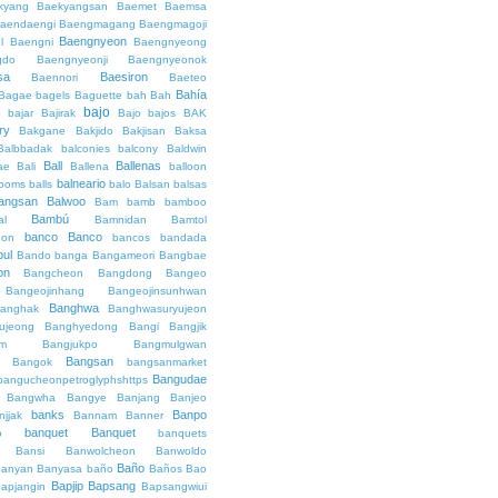
kyang
Baekyangsan
Baemet
Baemsa
aendaengi
Baengmagang
Baengmagoji
Baengnyeon
l
Baengni
Baengnyeong
gdo
Baengnyeonji
Baengnyeonok
sa
Baesiron
Baennori
Baeteo
Bahía
Bagae
bagels
Baguette
bah
Bah
bajo
o
bajar
Bajirak
Bajo
bajos
BAK
ry
Bakgane
Bakjido
Bakjisan
Baksa
Balbbadak
balconies
balcony
Baldwin
Ball
Ballenas
ae
Bali
Ballena
balloon
balneario
rooms
balls
balo
Balsan
balsas
angsan
Balwoo
Bam
bamb
bamboo
Bambú
al
Bamnidan
Bamtol
banco
Banco
eon
bancos
bandada
bul
Bando
banga
Bangameori
Bangbae
on
Bangcheon
Bangdong
Bangeo
Bangeojinhang
Bangeojinsunhwan
Banghwa
anghak
Banghwasuryujeon
ujeong
Banghyedong
Bangi
Bangjik
im
Bangjukpo
Bangmulgwan
Bangsan
Bangok
bangsanmarket
Bangudae
bangucheonpetroglyphshttps
Bangwha
Bangye
Banjang
Banjeo
banks
Banpo
njjak
Bannam
Banner
banquet
Banquet
o
banquets
Bansi
Banwolcheon
Banwoldo
Baño
anyan
Banyasa
baño
Baños
Bao
Bapjip
Bapsang
apjangin
Bapsangwiui