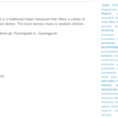
_blank
032
Aapgujeong
Abalone
a
abarcando
A
is a traditional Indian restaurant that offers a variety of
Abre
A
ability
doori dishes. The most famous menu is tandoori chicken.
abundan
ab
Academia
9beon-gil, Pyeongtaek-si, Gyeonggi-do
acampada
acantilados
accesorios
accommoda
Accomodatio
Achasan
Ac
Acolchado
a
acrobacias
a
Actividades
a
Actualmente
se)
Adala
adas
adecuados
A
Además
a
administrado
Administrativ
Admission
adn
Adongsan
ad
adquiri
adquir
advance
ad
Aedogin