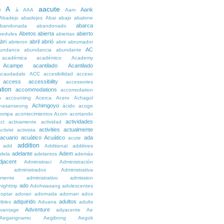
A
aacute
Aank
6
à
AAA
Aam
Abadejo
abadejos
Abai
abajo
abalone
abarca
bandonada
abandonado
Abetos
abierta
abierto
bedules
abiertas
bri
abril
abrió
abrieron
abrir
abrumador
AC
undance
abundancia
abundante
académica
académico
Academy
Acampe
acantilado
Acantilado
acaudadalo
ACC
accesibilidad
acceso
access
accessibility
accessories
tion
accommodations
accomodation
n
accounting
Acerca
Acero
Achagol
Achimgoyo
hasanseong
ácido
acoge
compa
acontecimientos
Acorn
acortando
actividades
ct
activamente
actividad
activities
actualmente
ctivist
activista
acuario
acuático
Acuático
ada
acute
addition
add
Additional
additives
adelante
Adem
dela
adelantos
además
djacent
Administraci
Administración
administrados
Administrativa
amente
administrativo
admission
ado
ighttrip
Adohwasang
adolescentes
optar
adoran
adornada
adornan
ados
adquirido
adultos
ibles
Aduana
adults
Adventure
vantage
adyacente
Ae
Aegangnamu
Aegibong
Aegok