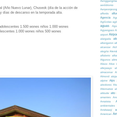
Aenggangma
aeródromo
lal (Año Nuevo Lunar), Chuseok (día de la acción de
Aeryeonjeon
hay días de descanso en la temporada alta.
aflu
affords
Agencia
Ag
Agrícolas
agr
aguas
s adolescentes 1.500 wones niños 1.000 wones
Agu
Agyangseo
A
olescentes 1.000 wones niños 500 wones
Airpor
airport
al
alargada
albergaron
a
alcanzar
Alc
alegría
Alem
alfabeto
alfa
Algunos
alim
Alisos
Alive
alleyways
al
almacenar
A
Almond
aloj
Alps
alpine
alredores
Al
Alternative
al
alto
altitude
amantes
Am
Amatista
ambientales
a
Amdwaeji
Am
American