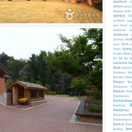
atardecer
A
atracci
atrac
atrapar
atrás
attention
At
auditorio
au
aún
Aune
a
authentic
a
Autobuses
Avai
Autovía
Aves
aves
a
Ayang
Awon
Azul
Azales
ba
B3
Ba
B
backbone
ba
Bada
Badaba
Badareul
Ba
Baedari
Bae
Baegun
Ba
Baegyang
Baekam
Bae
Baekdamsa
Baekdudaeg
B
Baekhak
Baekjemun
B
Baekmaek
Baeknokdam
Baeksa
Bae
Bae
Baeksu