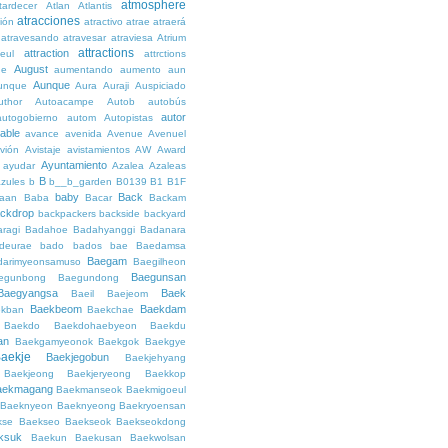
atmosphere
tardecer
Atlan
Atlantis
atracciones
ción
atractivo
atrae
atraerá
atravesando
atravesar
atraviesa
Atrium
attractions
attraction
teul
attrctions
August
ge
aumentando
aumento
aun
Aunque
unque
Aura
Auraji
Auspiciado
uthor
Autoacampe
Autob
autobús
autor
autogobierno
autom
Autopistas
lable
avance
avenida
Avenue
Avenuel
vión
Avistaje
avistamientos
AW
Award
Ayuntamiento
ayudar
Azalea
Azaleas
B
azules
b
b__b_garden
B0139
B1
B1F
baby
Back
aan
Baba
Bacar
Backam
ckdrop
backpackers
backside
backyard
ragi
Badahoe
Badahyanggi
Badanara
deurae
bado
bados
bae
Baedamsa
Baegam
darimyeonsamuso
Baegilheon
Baegunsan
egunbong
Baegundong
Baegyangsa
Baek
Baeil
Baejeom
Baekbeom
Baekdam
kban
Baekchae
Baekdo
Baekdohaebyeon
Baekdu
an
Baekgamyeonok
Baekgok
Baekgye
aekje
Baekjegobun
Baekjehyang
Baekjeong
Baekjeryeong
Baekkop
aekmagang
Baekmanseok
Baekmigoeul
Baeknyeon
Baeknyeong
Baekryoensan
kse
Baekseo
Baekseok
Baekseokdong
ksuk
Baekun
Baekusan
Baekwolsan