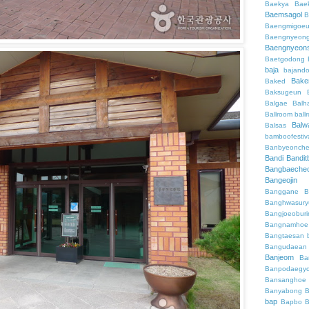
Baekya
Bae
Baemsagol
B
Baengmigoeu
Baengnyeon
Baengnyeon
Baetgodong
baja
bajand
Bake
Baked
Baksugeun
Balgae
Balh
Ballroom
ball
Balw
Balsas
bamboofestiv
Banbyeonch
Bandi
Bandit
Bangbaeche
Bangeojin
Banggane
B
Banghwasury
Bangjoeobur
Bangnamhoe
Bangtaesan
Bangudaean
Banjeom
Ba
Banpodaegy
Bansanghoe
Banyabong
B
bap
Bapbo
B