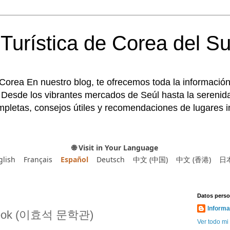
Turística de Corea del Su
 Corea En nuestro blog, te ofrecemos toda la información
 Desde los vibrantes mercados de Seúl hasta la serenida
pletas, consejos útiles y recomendaciones de lugares im
🌐 Visit in Your Language
glish
Français
Español
Deutsch
中文 (中国)
中文 (香港)
日
Datos perso
Informa
oseok (이효석 문학관)
Ver todo mi 