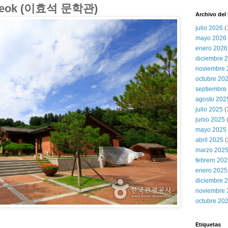
oseok (이효석 문학관)
Archivo del
julio 2026
(
mayo 2026
enero 2026
diciembre 
noviembre 
octubre 20
septiembre
agosto 202
julio 2025
(
junio 2025
mayo 2025
abril 2025
(
marzo 202
febrero 20
enero 2025
diciembre 
noviembre 
octubre 20
Etiquetas