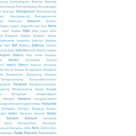
kyang
Baekyangsan
Baemet
Baemsa
aendaengi
Baengmagang
Baengmagoji
Baengnyeon
l
Baengni
Baengnyeong
gdo
Baengnyeonji
Baengnyeonok
sa
Baesiron
Baennori
Baeteo
Bahía
Bagae
bagels
Baguette
bah
Bah
bajo
o
bajar
Bajirak
Bajo
bajos
BAK
ry
Bakgane
Bakjido
Bakjisan
Baksa
Balbbadak
balconies
balcony
Baldwin
Ball
Ballenas
ae
Bali
Ballena
balloon
balneario
rooms
balls
balo
Balsan
balsas
angsan
Balwoo
Bam
bamb
bamboo
Bambú
al
Bamnidan
Bamtol
banco
Banco
eon
bancos
bandada
bul
Bando
banga
Bangameori
Bangbae
on
Bangcheon
Bangdong
Bangeo
Bangeojinhang
Bangeojinsunhwan
Banghwa
anghak
Banghwasuryujeon
ujeong
Banghyedong
Bangi
Bangjik
im
Bangjukpo
Bangmulgwan
Bangsan
Bangok
bangsanmarket
Bangudae
bangucheonpetroglyphshttps
Bangwha
Bangye
Banjang
Banjeo
banks
Banpo
njjak
Bannam
Banner
banquet
Banquet
o
banquets
Bansi
Banwolcheon
Banwoldo
Baño
anyan
Banyasa
baño
Baños
Bao
Bapjip
Bapsang
apjangin
Bapsangwiui