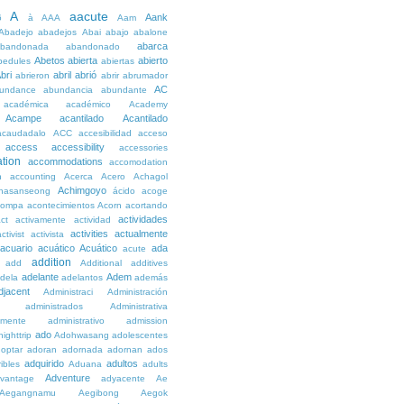
A
aacute
Aank
6
à
AAA
Aam
Abadejo
abadejos
Abai
abajo
abalone
abarca
bandonada
abandonado
Abetos
abierta
abierto
bedules
abiertas
bri
abril
abrió
abrieron
abrir
abrumador
AC
undance
abundancia
abundante
académica
académico
Academy
Acampe
acantilado
Acantilado
acaudadalo
ACC
accesibilidad
acceso
access
accessibility
accessories
tion
accommodations
accomodation
n
accounting
Acerca
Acero
Achagol
Achimgoyo
hasanseong
ácido
acoge
compa
acontecimientos
Acorn
acortando
actividades
ct
activamente
actividad
activities
actualmente
ctivist
activista
acuario
acuático
Acuático
ada
acute
addition
add
Additional
additives
adelante
Adem
dela
adelantos
además
djacent
Administraci
Administración
administrados
Administrativa
amente
administrativo
admission
ado
ighttrip
Adohwasang
adolescentes
optar
adoran
adornada
adornan
ados
adquirido
adultos
ibles
Aduana
adults
Adventure
vantage
adyacente
Ae
Aegangnamu
Aegibong
Aegok