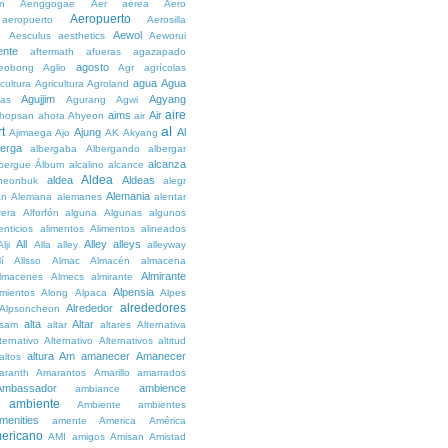
n
Aenggogae
Aer
aérea
Aero
Aeropuerto
aeropuerto
Aerosilla
Aewol
g
Aesculus
aesthetics
Aeworui
ente
aftermath
afueras
agazapado
agosto
eobong
Aglio
Agr
agrícolas
agua
Agua
icultura
Agricultura
Agroland
Agujjim
Agyang
as
Agurang
Agwi
aire
aims
Air
hopsan
ahora
Ahyeon
air
al
t
Ajung
Al
Ajimaega
Ajo
AK
Akyang
berga
albergaba
Albergando
albergar
alcanza
lbergue
Álbum
alcalino
alcance
Aldea
aldea
Aldeas
heonbuk
alegr
Alemania
án
Alemana
alemanes
alentar
rera
Alforfón
alguna
Algunas
algunos
enticios
alimentos
Alimentos
alineados
All
Alley
alleys
Alji
Alla
alley
alleyway
lí
Allsso
Almac
Almacén
almacena
Almirante
lmacenes
Almecs
almirante
Alpensia
amientos
Along
Alpaca
Alpes
alrededores
Alrededor
Alpsoncheon
alta
Altar
ssam
altar
altares
Alternativa
ternativo
Alternativo
Alternativos
altitud
altura
Am
amanecer
Amanecer
altos
aranth
Amarantos
Amarillo
amarrados
Ambassador
ambience
ambiance
ambiente
Ambiente
ambientes
menities
amente
America
América
ericano
AMI
amigos
Amisan
Amistad