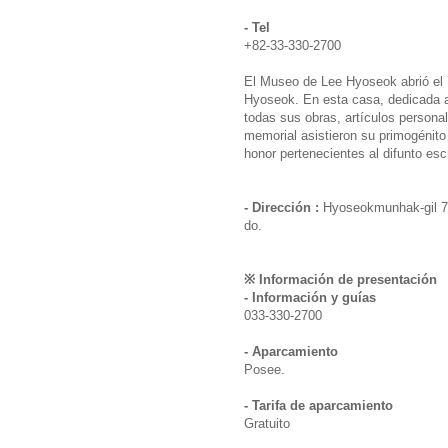
- Tel
+82-33-330-2700
El Museo de Lee Hyoseok abrió el 7
Hyoseok. En esta casa, dedicada al
todas sus obras, artículos personal
memorial asistieron su primogénito
honor pertenecientes al difunto escr
- Dirección :
Hyoseokmunhak-gil 
do.
※ Información de presentación
- Información y guías
033-330-2700
- Aparcamiento
Posee.
- Tarifa de aparcamiento
Gratuito