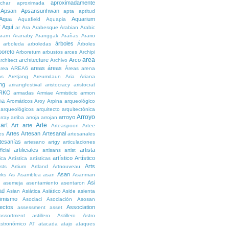
aproximadamente
char
aproximada
Apsan
Apsansunhwan
apta
aptitud
Aqua
Aquarium
Aquafield
Aquapia
Aquí
í
ar
Ara
Arabesque
Arabian
Arabic
Aram
Aranaby
Aranggak
Arañas
Arario
árboles
arboleda
arboledas
Árboles
boreto
Arboretum
arbustos
arces
Archipi
area
architecture
Arco
rchitect
Archivo
areas
áreas
rea
AREA6
Áreas
arena
as
Aretjang
Areumdaun
Aria
Ariana
ng
arirangfestival
aristocracy
aristocrat
RKO
armadas
Armiae
Armisticio
armon
ma
Aromáticos
Aroy
Arpina
arqueológico
arqueológicos
arquitecto
arquitectónica
Arroyo
arroyo
rray
arriba
arroja
arrojan
art
Arte
Art
arte
Arteaspoon
Artee
Artes
Artesan
Artesanal
es
artesanales
tesanías
artesano
artgy
articulaciones
artificiales
artista
ficial
artisans
artist
artístico
Artístico
tica
Artística
artísticas
Arts
ists
Artium
Artland
Artnouveau
Asan
rks
As
Asamblea
asan
Asanman
Asi
n
asemeja
asentamiento
asentaron
ad
Asian
Asiática
Asiático
Aside
asienta
imismo
Asociaci
Asociación
Asosan
ectos
Association
assessment
asset
assortment
astillero
Astillero
Astro
stronómico
AT
atacada
atajo
ataques