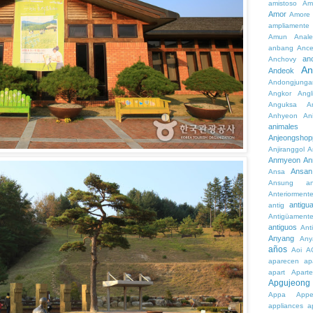
amistoso
Am
Amor
Amore
ampliamente
Amun
Anale
anbang
Ance
an
Anchovy
An
Andeok
Andongjunga
Angkor
Angl
Anguksa
A
Anhyeon
An
animales
Anjeongshop
Anjiranggol
A
Anmyeon
An
Ansan
Ansa
Ansung
a
Anteriorment
antigu
antig
Antigüament
antiguos
Ant
Anyang
Any
años
Aoi
A
aparecen
ap
apart
Aparte
Apgujeong
Appa
App
appliances
a