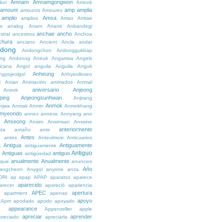
Amnam
Amnamgongwon
kor
Amnok
amount
amp
amplia
amounts
Amourex
amplio
Amsa
amplios
Amso
Amtae
s
analog
Anam
Ananti
Anbandegi
anchae
ancho
stral
ancestros
Anchoa
chura
anciano
Ancient
Ancla
andar
dong
Andongchon
Andonggukbap
ng
Andonog
Aneuk
Angamsa
Angels
icana
Angol
anguila
Anguila
Anguk
Anheung
ngyojeolgol
Anhyeolloseo
i
Anian
Animación
animados
Animal
aniversario
Anjeong
Anirok
ping
Anjeongsunhwan
Anjirang
Anmok
njwa
Anmak
Anmin
Anmokhang
myeondo
annex
annexe
Annyang
ano
Anseong
Ansim
Ansimsan
Anssine
anteriormente
nta
antaño
ante
Antes
e
antes
Anteulmosi
Anticuarios
a
Antigua
Antiguamente
antiguamente
Antiguo
Antiguas
antiguo
e
antigüedad
anualmente
Anualmente
ique
anuncios
Año
angcheon
Anygol
anyone
anza
ORI
ap
apap
APAP
aparatos
aparece
aparecido
arecer
apareció
apariencia
APEC
apertura
apartment
apenas
apoyo
Apm
apodado
apodo
apoyado
appearance
e
Appenzeller
apple
apreciar
aprender
preciado
apreciarla