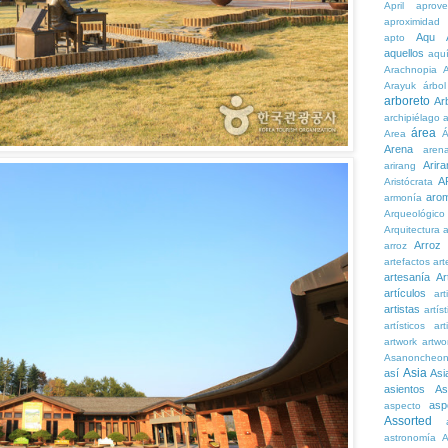
April
aprove
aproximidad
Aqu
apto
aquellos
aqu
Arachnopia
Arayuk
árbol
arboreto
Ar
archipiélago
a
área
Area
Á
Arena
aren
Arira
arirang
A
Aristócrata
aro
armonía
Arqueológico
Arquitectura
a
Arroz
arroz
artefactos
art
artesanía
Ar
artículos
arti
artistas
artís
artísticos
art
artwork
artwo
Asanoncheo
Asia
así
Asi
asientos
As
asp
aspecto
Assorted
astronomía
A