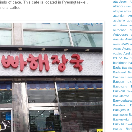
atardecer
A
inds of cake. This cafe is located in Pyeongtaek-si,
atracci
atrac
u is coffee.
atrapar
atrás
attention
At
auditorio
au
aún
Aune
a
authentic
a
Autobuses
Avai
Autovía
Aves
aves
a
Ayang
Awon
Azul
Azales
ba
B3
Ba
B
backbone
ba
Bada
Badaba
Badareul
Ba
Baedari
Bae
Baegun
Ba
Baegyang
Baekam
Bae
Baekdamsa
Baekdudaeg
B
Baekhak
Baekjemun
B
Baekmaek
Baeknokdam
Baeksa
Bae
Bae
Baeksu