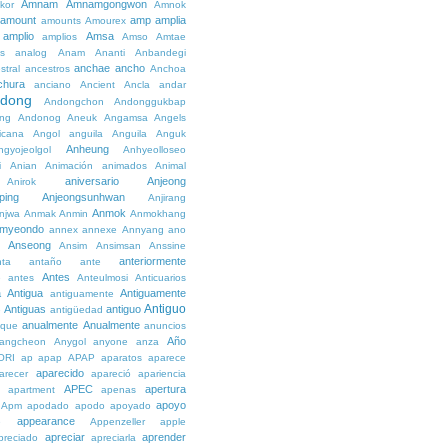
Amnam
Amnamgongwon
kor
Amnok
amount
amp
amplia
amounts
Amourex
amplio
Amsa
amplios
Amso
Amtae
s
analog
Anam
Ananti
Anbandegi
anchae
ancho
stral
ancestros
Anchoa
chura
anciano
Ancient
Ancla
andar
dong
Andongchon
Andonggukbap
ng
Andonog
Aneuk
Angamsa
Angels
icana
Angol
anguila
Anguila
Anguk
Anheung
ngyojeolgol
Anhyeolloseo
i
Anian
Animación
animados
Animal
aniversario
Anjeong
Anirok
ping
Anjeongsunhwan
Anjirang
Anmok
njwa
Anmak
Anmin
Anmokhang
myeondo
annex
annexe
Annyang
ano
Anseong
Ansim
Ansimsan
Anssine
anteriormente
nta
antaño
ante
Antes
e
antes
Anteulmosi
Anticuarios
a
Antigua
Antiguamente
antiguamente
Antiguo
Antiguas
antiguo
e
antigüedad
anualmente
Anualmente
ique
anuncios
Año
angcheon
Anygol
anyone
anza
ORI
ap
apap
APAP
aparatos
aparece
aparecido
arecer
apareció
apariencia
APEC
apertura
apartment
apenas
apoyo
Apm
apodado
apodo
apoyado
appearance
e
Appenzeller
apple
apreciar
aprender
preciado
apreciarla