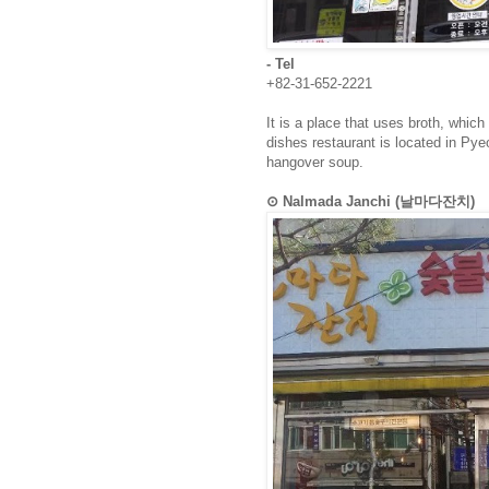
- Tel
+82-31-652-2221
It is a place that uses broth, which
dishes restaurant is located in P
hangover soup.
⊙ Nalmada Janchi (날마다잔치)