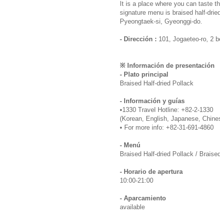
It is a place where you can taste t
signature menu is braised half-drie
Pyeongtaek-si, Gyeonggi-do.
- Dirección :
101, Jogaeteo-ro, 2 b
※ Información de presentación
- Plato principal
Braised Half-dried Pollack
- Información y guías
•1330 Travel Hotline: +82-2-1330
(Korean, English, Japanese, Chine
• For more info: +82-31-691-4860
- Menú
Braised Half-dried Pollack / Braised
- Horario de apertura
10:00-21:00
- Aparcamiento
available