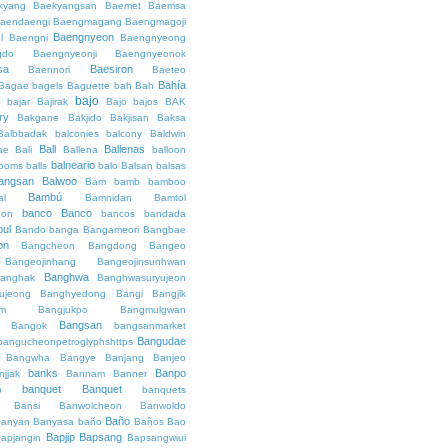
kyang
Baekyangsan
Baemet
Baemsa
aendaengi
Baengmagang
Baengmagoji
Baengnyeon
l
Baengni
Baengnyeong
gdo
Baengnyeonji
Baengnyeonok
sa
Baesiron
Baennori
Baeteo
Bahía
Bagae
bagels
Baguette
bah
Bah
bajo
o
bajar
Bajirak
Bajo
bajos
BAK
ry
Bakgane
Bakjido
Bakjisan
Baksa
Balbbadak
balconies
balcony
Baldwin
Ball
Ballenas
ae
Bali
Ballena
balloon
balneario
rooms
balls
balo
Balsan
balsas
angsan
Balwoo
Bam
bamb
bamboo
Bambú
al
Bamnidan
Bamtol
banco
Banco
eon
bancos
bandada
bul
Bando
banga
Bangameori
Bangbae
on
Bangcheon
Bangdong
Bangeo
Bangeojinhang
Bangeojinsunhwan
Banghwa
anghak
Banghwasuryujeon
ujeong
Banghyedong
Bangi
Bangjik
im
Bangjukpo
Bangmulgwan
Bangsan
Bangok
bangsanmarket
Bangudae
bangucheonpetroglyphshttps
Bangwha
Bangye
Banjang
Banjeo
banks
Banpo
njjak
Bannam
Banner
banquet
Banquet
o
banquets
Bansi
Banwolcheon
Banwoldo
Baño
anyan
Banyasa
baño
Baños
Bao
Bapjip
Bapsang
apjangin
Bapsangwiui