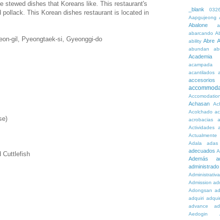
he stewed dishes that Koreans like. This restaurant's
_blank
032
d pollack. This Korean dishes restaurant is located in
Aapgujeong
Abalone
a
abarcando
A
eon-gil, Pyeongtaek-si, Gyeonggi-do
Abre
A
ability
abundan
ab
Academia
acampada
acantilados
accesorios
accommoda
Accomodatio
Achasan
Ac
Acolchado
a
se)
acrobacias
a
Actividades
a
Actualmente
Adala
adas
adecuados
A
 Cuttlefish
Además
a
administrado
Administrativ
Admission
adn
Adongsan
ad
adquiri
adquir
advance
ad
Aedogin