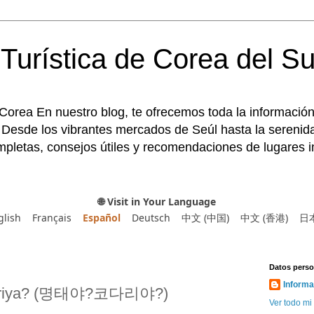
Turística de Corea del Su
 Corea En nuestro blog, te ofrecemos toda la información
 Desde los vibrantes mercados de Seúl hasta la serenida
pletas, consejos útiles y recomendaciones de lugares im
🌐 Visit in Your Language
glish
Français
Español
Deutsch
中文 (中国)
中文 (香港)
日
Datos perso
Informa
dariya? (명태야?코다리야?)
Ver todo mi 