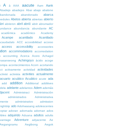
A
aacute
Aank
6
à
AAA
Aam
Abadejo
abadejos
Abai
abajo
abalone
abarca
bandonada
abandonado
Abetos
abierta
abierto
bedules
abiertas
bri
abril
abrió
abrieron
abrir
abrumador
AC
undance
abundancia
abundante
académica
académico
Academy
Acampe
acantilado
Acantilado
acaudadalo
ACC
accesibilidad
acceso
access
accessibility
accessories
tion
accommodations
accomodation
n
accounting
Acerca
Acero
Achagol
Achimgoyo
hasanseong
ácido
acoge
compa
acontecimientos
Acorn
acortando
actividades
ct
activamente
actividad
activities
actualmente
ctivist
activista
acuario
acuático
Acuático
ada
acute
addition
add
Additional
additives
adelante
Adem
dela
adelantos
además
djacent
Administraci
Administración
administrados
Administrativa
amente
administrativo
admission
ado
ighttrip
Adohwasang
adolescentes
optar
adoran
adornada
adornan
ados
adquirido
adultos
ibles
Aduana
adults
Adventure
vantage
adyacente
Ae
Aegangnamu
Aegibong
Aegok