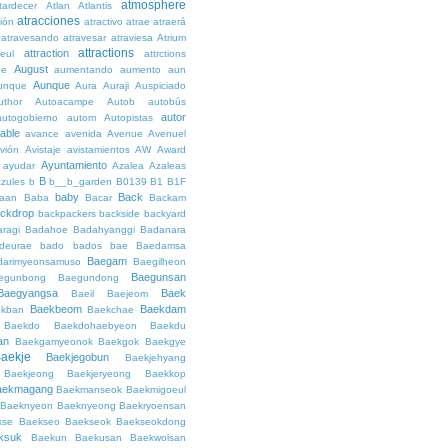
atmosphere
tardecer
Atlan
Atlantis
atracciones
ción
atractivo
atrae
atraerá
atravesando
atravesar
atraviesa
Atrium
attractions
attraction
teul
attrctions
August
ge
aumentando
aumento
aun
Aunque
unque
Aura
Auraji
Auspiciado
uthor
Autoacampe
Autob
autobús
autor
autogobierno
autom
Autopistas
lable
avance
avenida
Avenue
Avenuel
vión
Avistaje
avistamientos
AW
Award
Ayuntamiento
ayudar
Azalea
Azaleas
B
azules
b
b__b_garden
B0139
B1
B1F
baby
Back
aan
Baba
Bacar
Backam
ckdrop
backpackers
backside
backyard
ragi
Badahoe
Badahyanggi
Badanara
deurae
bado
bados
bae
Baedamsa
Baegam
darimyeonsamuso
Baegilheon
Baegunsan
egunbong
Baegundong
Baegyangsa
Baek
Baeil
Baejeom
Baekbeom
Baekdam
kban
Baekchae
Baekdo
Baekdohaebyeon
Baekdu
an
Baekgamyeonok
Baekgok
Baekgye
aekje
Baekjegobun
Baekjehyang
Baekjeong
Baekjeryeong
Baekkop
aekmagang
Baekmanseok
Baekmigoeul
Baeknyeon
Baeknyeong
Baekryoensan
kse
Baekseo
Baekseok
Baekseokdong
ksuk
Baekun
Baekusan
Baekwolsan