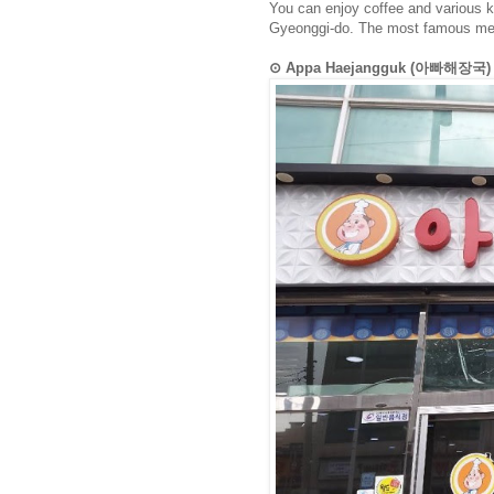
You can enjoy coffee and various k
Gyeonggi-do. The most famous men
⊙ Appa Haejangguk (아빠해장국)