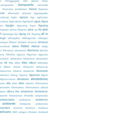
n
Aenggogae
Aer
aérea
Aero
Aeropuerto
aeropuerto
Aerosilla
Aewol
g
Aesculus
aesthetics
Aeworui
ente
aftermath
afueras
agazapado
agosto
eobong
Aglio
Agr
agrícolas
agua
Agua
icultura
Agricultura
Agroland
Agujjim
Agyang
as
Agurang
Agwi
aire
aims
Air
hopsan
ahora
Ahyeon
air
al
t
Ajung
Al
Ajimaega
Ajo
AK
Akyang
berga
albergaba
Albergando
albergar
alcanza
lbergue
Álbum
alcalino
alcance
Aldea
aldea
Aldeas
heonbuk
alegr
Alemania
án
Alemana
alemanes
alentar
rera
Alforfón
alguna
Algunas
algunos
enticios
alimentos
Alimentos
alineados
All
Alley
alleys
Alji
Alla
alley
alleyway
lí
Allsso
Almac
Almacén
almacena
Almirante
lmacenes
Almecs
almirante
Alpensia
amientos
Along
Alpaca
Alpes
alrededores
Alrededor
Alpsoncheon
alta
Altar
ssam
altar
altares
Alternativa
ternativo
Alternativo
Alternativos
altitud
altura
Am
amanecer
Amanecer
altos
aranth
Amarantos
Amarillo
amarrados
Ambassador
ambience
ambiance
ambiente
Ambiente
ambientes
menities
amente
America
América
ericano
AMI
amigos
Amisan
Amistad