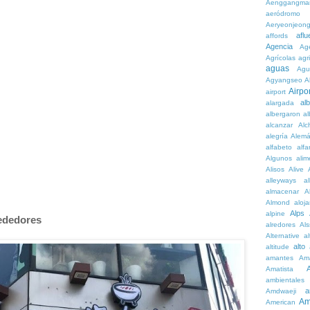
Aenggangma
aeródromo
Aeryeonjeon
aflu
affords
Agencia
Ag
Agrícolas
agr
aguas
Agu
Agyangseo
A
Airpor
airport
al
alargada
albergaron
a
alcanzar
Alc
alegría
Alem
alfabeto
alfa
Algunos
alim
Alisos
Alive
alleyways
al
almacenar
A
Almond
aloj
Alps
alpine
rededores
alredores
Al
Alternative
al
alto
altitude
amantes
Am
Amatista
ambientales
a
Amdwaeji
Am
American