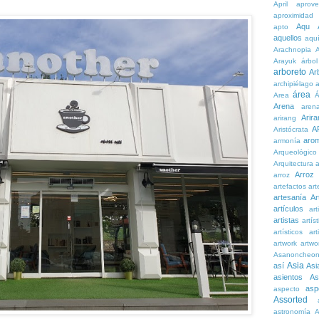
April
aprove
aproximidad
Aqu
apto
aquellos
aqu
Arachnopia
Arayuk
árbol
arboreto
Ar
archipiélago
a
área
Area
Á
Arena
aren
Arira
arirang
A
Aristócrata
aro
armonía
Arqueológico
Arquitectura
a
Arroz
arroz
artefactos
art
artesanía
Ar
artículos
arti
artistas
artís
artísticos
art
artwork
artwo
Asanoncheo
Asia
así
Asi
asientos
As
asp
aspecto
Assorted
astronomía
A