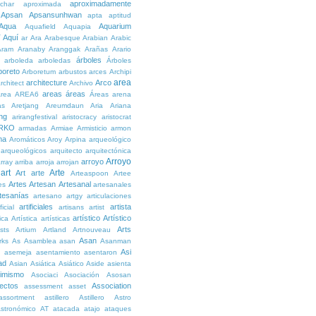
aproximadamente
char
aproximada
Apsan
Apsansunhwan
apta
aptitud
Aqua
Aquarium
Aquafield
Aquapia
Aquí
í
ar
Ara
Arabesque
Arabian
Arabic
Aram
Aranaby
Aranggak
Arañas
Arario
árboles
arboleda
arboledas
Árboles
boreto
Arboretum
arbustos
arces
Archipi
area
architecture
Arco
rchitect
Archivo
areas
áreas
rea
AREA6
Áreas
arena
as
Aretjang
Areumdaun
Aria
Ariana
ng
arirangfestival
aristocracy
aristocrat
RKO
armadas
Armiae
Armisticio
armon
ma
Aromáticos
Aroy
Arpina
arqueológico
arqueológicos
arquitecto
arquitectónica
Arroyo
arroyo
rray
arriba
arroja
arrojan
art
Arte
Art
arte
Arteaspoon
Artee
Artes
Artesan
Artesanal
es
artesanales
tesanías
artesano
artgy
articulaciones
artificiales
artista
ficial
artisans
artist
artístico
Artístico
tica
Artística
artísticas
Arts
ists
Artium
Artland
Artnouveau
Asan
rks
As
Asamblea
asan
Asanman
Asi
n
asemeja
asentamiento
asentaron
ad
Asian
Asiática
Asiático
Aside
asienta
imismo
Asociaci
Asociación
Asosan
ectos
Association
assessment
asset
assortment
astillero
Astillero
Astro
stronómico
AT
atacada
atajo
ataques