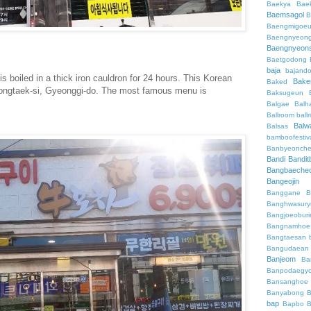
Baekya
Bae
Baemsagol
B
Baengmigoeu
Baengnyeon
Baengnyeon
Baetgodong
baja
bajand
 is boiled in a thick iron cauldron for 24 hours. This Korean
Bake
Baked
yeongtaek-si, Gyeonggi-do. The most famous menu is
Baksugeun
Balgae
Balh
Ballroom
ball
Balw
Balsas
bamboofestiv
Banbyeonch
Bandi
Bandit
Bangbaeche
Bangeojin
Banggane
B
Banghwasury
Bangjoeobur
Bangnamhoe
Bangtaesan
Bangudaean
Banjeom
Ba
Banpodaegy
Bansanghoe
Banyabong
B
bap
Bapbo
B