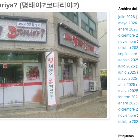
dariya? (명태야?코다리야?)
Archivo del
julio 2026
(
mayo 2026
enero 2026
diciembre 
noviembre 
octubre 20
septiembre
agosto 202
julio 2025
(
junio 2025
mayo 2025
abril 2025
(
marzo 202
febrero 20
enero 2025
diciembre 
noviembre 
octubre 20
Etiquetas