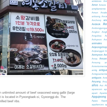
amistoso
Am
Amor
Amore
ampliamente
Amun
Anale
anbang
Ance
an
Anchovy
An
Andeok
Andongjunga
Angkor
Angl
Anguksa
A
Anhyeon
An
animales
Anjeongshop
Anjiranggol
A
Anmyeon
An
Ansan
Ansa
Ansung
a
Anteriorment
antigu
antig
Antigüament
antiguos
Ant
Anyang
Any
años
Aoi
A
aparecen
ap
an unlimited amount of beef seasoned wang galbi (large
apart
Aparte
nt is located in Pyeongtaek-si, Gyeonggi-do. The
Apgujeong
lled beef ribs.
Appa
App
appliances
a