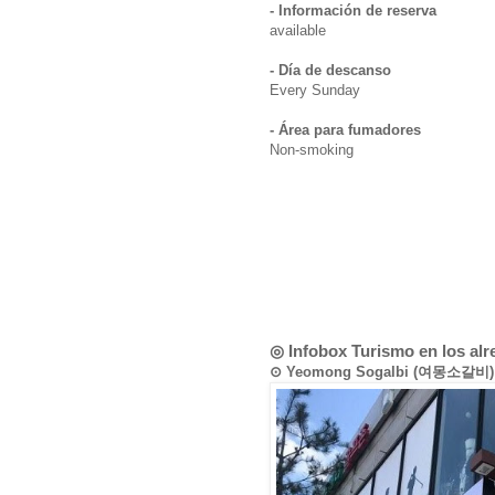
- Información de reserva
available
- Día de descanso
Every Sunday
- Área para fumadores
Non-smoking
◎ Infobox Turismo en los al
⊙ Yeomong Sogalbi (여몽소갈비)