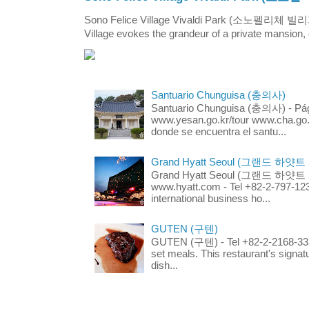
Sono Felice Village Vivaldi Park (소노펠리체 
Village evokes the grandeur of a private mansion, o
Santuario Chunguisa (충의사)
Santuario Chunguisa (충의사) - Pági
www.yesan.go.kr/tour www.cha.go.k
donde se encuentra el santu...
Grand Hyatt Seoul (그랜드 하얏트
Grand Hyatt Seoul (그랜드 하얏트 서울
www.hyatt.com - Tel +82-2-797-123
international business ho...
GUTEN (구텐)
GUTEN (구텐) - Tel +82-2-2168-3336
set meals. This restaurant's signa
dish...