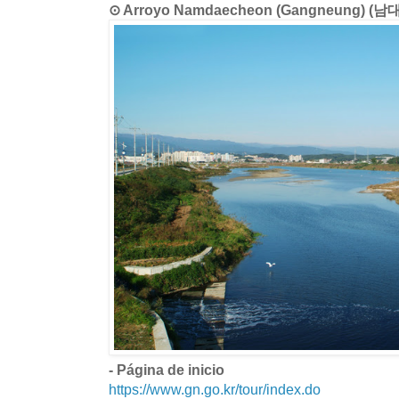
⊙ Arroyo Namdaecheon (Gangneung) (
- Página de inicio
https://www.gn.go.kr/tour/index.do