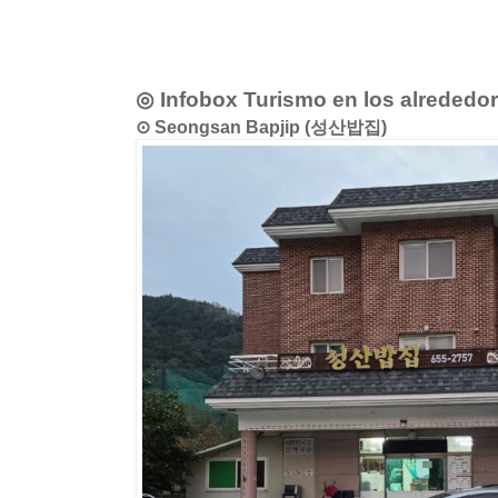
◎ Infobox Turismo en los alrededo
⊙ Seongsan Bapjip (성산밥집)