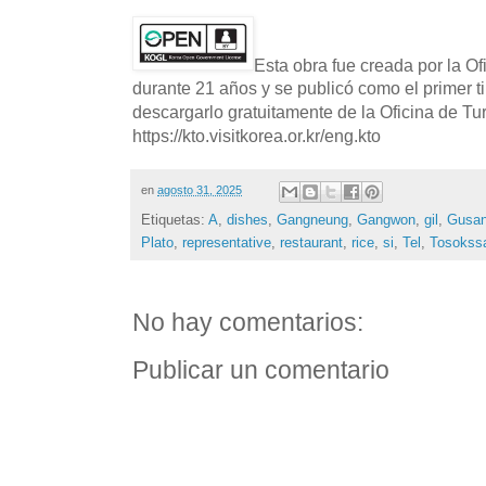
Esta obra fue creada por la O
durante 21 años y se publicó como el primer t
descargarlo gratuitamente de la Oficina de T
https://kto.visitkorea.or.kr/eng.kto
en
agosto 31, 2025
Etiquetas:
A
,
dishes
,
Gangneung
,
Gangwon
,
gil
,
Gusa
Plato
,
representative
,
restaurant
,
rice
,
si
,
Tel
,
Tosokss
No hay comentarios:
Publicar un comentario