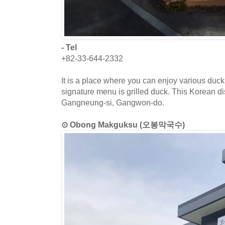
- Tel
+82-33-644-2332
It is a place where you can enjoy various duck
signature menu is grilled duck. This Korean di
Gangneung-si, Gangwon-do.
⊙ Obong Makguksu (오봉막국수)