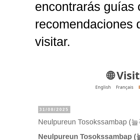
encontrarás guías 
recomendaciones d
visitar.
🌐 Vis
English
Français
31/08/2025
Neulpureun Tosokssambap
Neulpureun Tosokssamba