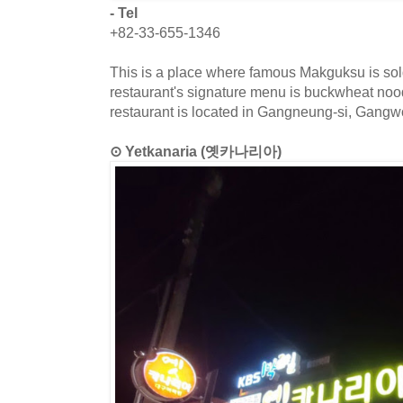
- Tel
+82-33-655-1346
This is a place where famous Makguksu is so
restaurant's signature menu is buckwheat noo
restaurant is located in Gangneung-si, Gangw
⊙ Yetkanaria (옛카나리아)