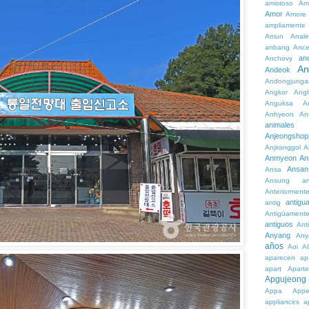
amistoso
Am
Amor
Amore
ampliamente
Amun
Anale
anbang
Ance
an
Anchovy
An
Andeok
Andongjunga
Angkor
Angl
Anguksa
A
Anhyeon
An
animales
Anjeongshop
Anjiranggol
A
Anmyeon
An
Ansan
Ansa
Ansung
a
Anteriorment
antigu
antig
Antigüament
antiguos
Ant
Anyang
Any
años
Aoi
A
aparecen
ap
apart
Aparte
Apgujeong
Appa
App
appliances
a