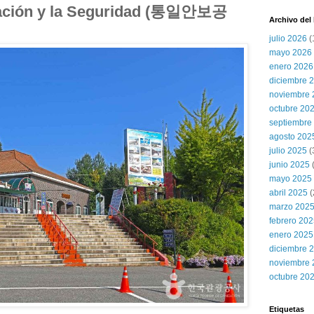
icación y la Seguridad (통일안보공
Archivo del
julio 2026
(
mayo 2026
enero 2026
diciembre 
noviembre 
octubre 20
septiembre
agosto 202
julio 2025
(
junio 2025
mayo 2025
abril 2025
(
marzo 202
febrero 20
enero 2025
diciembre 
noviembre 
octubre 20
Etiquetas