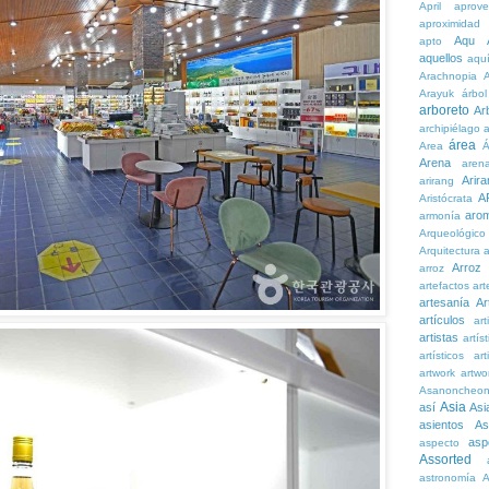
April
aprove
aproximidad
Aqu
apto
aquellos
aqu
Arachnopia
Arayuk
árbol
arboreto
Ar
archipiélago
a
área
Area
Á
Arena
aren
Arira
arirang
A
Aristócrata
aro
armonía
Arqueológico
Arquitectura
a
Arroz
arroz
artefactos
art
artesanía
Ar
artículos
arti
artistas
artís
artísticos
art
artwork
artwo
Asanoncheo
Asia
así
Asi
asientos
As
asp
aspecto
Assorted
astronomía
A