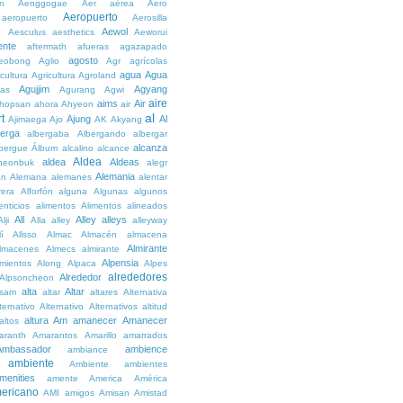
n
Aenggogae
Aer
aérea
Aero
Aeropuerto
aeropuerto
Aerosilla
Aewol
g
Aesculus
aesthetics
Aeworui
ente
aftermath
afueras
agazapado
agosto
eobong
Aglio
Agr
agrícolas
agua
Agua
icultura
Agricultura
Agroland
Agujjim
Agyang
as
Agurang
Agwi
aire
aims
Air
hopsan
ahora
Ahyeon
air
al
t
Ajung
Al
Ajimaega
Ajo
AK
Akyang
berga
albergaba
Albergando
albergar
alcanza
lbergue
Álbum
alcalino
alcance
Aldea
aldea
Aldeas
heonbuk
alegr
Alemania
án
Alemana
alemanes
alentar
rera
Alforfón
alguna
Algunas
algunos
enticios
alimentos
Alimentos
alineados
All
Alley
alleys
Alji
Alla
alley
alleyway
lí
Allsso
Almac
Almacén
almacena
Almirante
lmacenes
Almecs
almirante
Alpensia
amientos
Along
Alpaca
Alpes
alrededores
Alrededor
Alpsoncheon
alta
Altar
ssam
altar
altares
Alternativa
ternativo
Alternativo
Alternativos
altitud
altura
Am
amanecer
Amanecer
altos
aranth
Amarantos
Amarillo
amarrados
Ambassador
ambience
ambiance
ambiente
Ambiente
ambientes
menities
amente
America
América
ericano
AMI
amigos
Amisan
Amistad