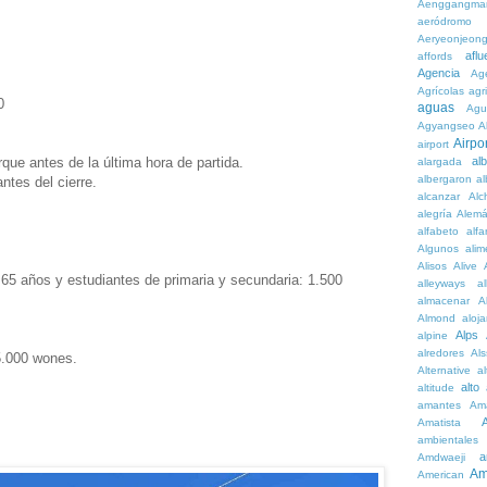
Aenggangma
aeródromo
Aeryeonjeon
aflu
affords
Agencia
Ag
Agrícolas
agr
0
aguas
Agu
Agyangseo
A
Airpor
airport
rque antes de la última hora de partida.
al
alargada
albergaron
a
ntes del cierre.
alcanzar
Alc
alegría
Alem
alfabeto
alfa
Algunos
alim
Alisos
Alive
65 años y estudiantes de primaria y secundaria: 1.500
alleyways
al
almacenar
A
Almond
aloj
Alps
alpine
alredores
Al
5.000 wones.
Alternative
al
alto
altitude
amantes
Am
Amatista
ambientales
a
Amdwaeji
Am
American