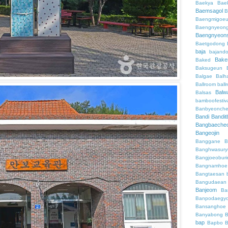
Baekya
Bae
Baemsagol
B
Baengmigoeu
Baengnyeon
Baengnyeon
Baetgodong
baja
bajand
Bake
Baked
Baksugeun
Balgae
Balh
Ballroom
ball
Balw
Balsas
bamboofestiv
Banbyeonch
Bandi
Bandit
Bangbaeche
Bangeojin
Banggane
B
Banghwasury
Bangjoeobur
Bangnamhoe
Bangtaesan
Bangudaean
Banjeom
Ba
Banpodaegy
Bansanghoe
Banyabong
B
bap
Bapbo
B