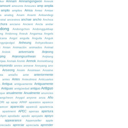
Amnam
Amnamgongwon
kor
Amnok
amount
amp
amplia
amounts
Amourex
amplio
Amsa
amplios
Amso
Amtae
s
analog
Anam
Ananti
Anbandegi
anchae
ancho
stral
ancestros
Anchoa
chura
anciano
Ancient
Ancla
andar
dong
Andongchon
Andonggukbap
ng
Andonog
Aneuk
Angamsa
Angels
icana
Angol
anguila
Anguila
Anguk
Anheung
ngyojeolgol
Anhyeolloseo
i
Anian
Animación
animados
Animal
aniversario
Anjeong
Anirok
ping
Anjeongsunhwan
Anjirang
Anmok
njwa
Anmak
Anmin
Anmokhang
myeondo
annex
annexe
Annyang
ano
Anseong
Ansim
Ansimsan
Anssine
anteriormente
nta
antaño
ante
Antes
e
antes
Anteulmosi
Anticuarios
a
Antigua
Antiguamente
antiguamente
Antiguo
Antiguas
antiguo
e
antigüedad
anualmente
Anualmente
ique
anuncios
Año
angcheon
Anygol
anyone
anza
ORI
ap
apap
APAP
aparatos
aparece
aparecido
arecer
apareció
apariencia
APEC
apertura
apartment
apenas
apoyo
Apm
apodado
apodo
apoyado
appearance
e
Appenzeller
apple
apreciar
aprender
preciado
apreciarla