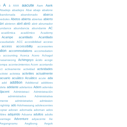
A
aacute
Aank
6
à
AAA
Aam
Abadejo
abadejos
Abai
abajo
abalone
abarca
bandonada
abandonado
Abetos
abierta
abierto
bedules
abiertas
bri
abril
abrió
abrieron
abrir
abrumador
AC
undance
abundancia
abundante
académica
académico
Academy
Acampe
acantilado
Acantilado
acaudadalo
ACC
accesibilidad
acceso
access
accessibility
accessories
tion
accommodations
accomodation
n
accounting
Acerca
Acero
Achagol
Achimgoyo
hasanseong
ácido
acoge
compa
acontecimientos
Acorn
acortando
actividades
ct
activamente
actividad
activities
actualmente
ctivist
activista
acuario
acuático
Acuático
ada
acute
addition
add
Additional
additives
adelante
Adem
dela
adelantos
además
djacent
Administraci
Administración
administrados
Administrativa
amente
administrativo
admission
ado
ighttrip
Adohwasang
adolescentes
optar
adoran
adornada
adornan
ados
adquirido
adultos
ibles
Aduana
adults
Adventure
vantage
adyacente
Ae
Aegangnamu
Aegibong
Aegok