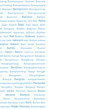
kyang
Baekyangsan
Baemet
Baemsa
aendaengi
Baengmagang
Baengmagoji
Baengnyeon
l
Baengni
Baengnyeong
gdo
Baengnyeonji
Baengnyeonok
sa
Baesiron
Baennori
Baeteo
Bahía
Bagae
bagels
Baguette
bah
Bah
bajo
o
bajar
Bajirak
Bajo
bajos
BAK
ry
Bakgane
Bakjido
Bakjisan
Baksa
Balbbadak
balconies
balcony
Baldwin
Ball
Ballenas
ae
Bali
Ballena
balloon
balneario
rooms
balls
balo
Balsan
balsas
angsan
Balwoo
Bam
bamb
bamboo
Bambú
al
Bamnidan
Bamtol
banco
Banco
eon
bancos
bandada
bul
Bando
banga
Bangameori
Bangbae
on
Bangcheon
Bangdong
Bangeo
Bangeojinhang
Bangeojinsunhwan
Banghwa
anghak
Banghwasuryujeon
ujeong
Banghyedong
Bangi
Bangjik
im
Bangjukpo
Bangmulgwan
Bangsan
Bangok
bangsanmarket
Bangudae
bangucheonpetroglyphshttps
Bangwha
Bangye
Banjang
Banjeo
banks
Banpo
njjak
Bannam
Banner
banquet
Banquet
o
banquets
Bansi
Banwolcheon
Banwoldo
Baño
anyan
Banyasa
baño
Baños
Bao
Bapjip
Bapsang
apjangin
Bapsangwiui