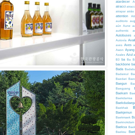
atardecer
A
atracci
atrac
atrapar
atrás
attention
At
auditorio
au
aún
Aune
a
authentic
a
Autobuses
Avai
Autovía
Aves
aves
a
Ayang
Awon
Azul
Azales
ba
B3
Ba
B
backbone
ba
Bada
Badaba
Badareul
Ba
Baedari
Bae
Baegun
Ba
Baegyang
Baekam
Bae
Baekdamsa
Baekdudaeg
B
Baekhak
Baekjemun
B
Baekmaek
Baeknokdam
Baeksa
Bae
Bae
Baeksu