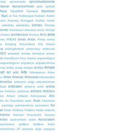
aproximadamente
char
aproximada
Apsan
Apsansunhwan
apta
aptitud
Aqua
Aquarium
Aquafield
Aquapia
Aquí
í
ar
Ara
Arabesque
Arabian
Arabic
Aram
Aranaby
Aranggak
Arañas
Arario
árboles
arboleda
arboledas
Árboles
boreto
Arboretum
arbustos
arces
Archipi
area
architecture
Arco
rchitect
Archivo
areas
áreas
rea
AREA6
Áreas
arena
as
Aretjang
Areumdaun
Aria
Ariana
ng
arirangfestival
aristocracy
aristocrat
RKO
armadas
Armiae
Armisticio
armon
ma
Aromáticos
Aroy
Arpina
arqueológico
arqueológicos
arquitecto
arquitectónica
Arroyo
arroyo
rray
arriba
arroja
arrojan
art
Arte
Art
arte
Arteaspoon
Artee
Artes
Artesan
Artesanal
es
artesanales
tesanías
artesano
artgy
articulaciones
artificiales
artista
ficial
artisans
artist
artístico
Artístico
tica
Artística
artísticas
Arts
ists
Artium
Artland
Artnouveau
Asan
rks
As
Asamblea
asan
Asanman
Asi
n
asemeja
asentamiento
asentaron
ad
Asian
Asiática
Asiático
Aside
asienta
imismo
Asociaci
Asociación
Asosan
ectos
Association
assessment
asset
assortment
astillero
Astillero
Astro
stronómico
AT
atacada
atajo
ataques