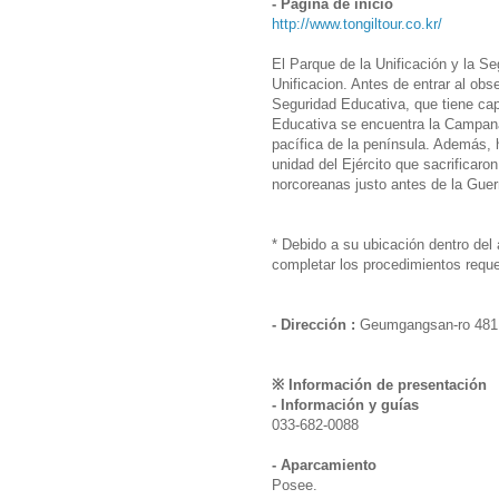
- Página de inicio
http://www.tongiltour.co.kr/
El Parque de la Unificación y la S
Unificacion. Antes de entrar al obs
Seguridad Educativa, que tiene ca
Educativa se encuentra la Campana
pacífica de la península. Además
unidad del Ejército que sacrificaron
norcoreanas justo antes de la Guer
* Debido a su ubicación dentro del 
completar los procedimientos reque
- Dirección :
Geumgangsan-ro 481
※ Información de presentación
- Información y guías
033-682-0088
- Aparcamiento
Posee.