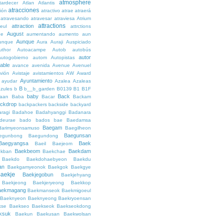
atmosphere
tardecer
Atlan
Atlantis
atracciones
ción
atractivo
atrae
atraerá
atravesando
atravesar
atraviesa
Atrium
attractions
attraction
teul
attrctions
August
ge
aumentando
aumento
aun
Aunque
unque
Aura
Auraji
Auspiciado
uthor
Autoacampe
Autob
autobús
autor
autogobierno
autom
Autopistas
lable
avance
avenida
Avenue
Avenuel
vión
Avistaje
avistamientos
AW
Award
Ayuntamiento
ayudar
Azalea
Azaleas
B
azules
b
b__b_garden
B0139
B1
B1F
baby
Back
aan
Baba
Bacar
Backam
ckdrop
backpackers
backside
backyard
ragi
Badahoe
Badahyanggi
Badanara
deurae
bado
bados
bae
Baedamsa
Baegam
darimyeonsamuso
Baegilheon
Baegunsan
egunbong
Baegundong
Baegyangsa
Baek
Baeil
Baejeom
Baekbeom
Baekdam
kban
Baekchae
Baekdo
Baekdohaebyeon
Baekdu
an
Baekgamyeonok
Baekgok
Baekgye
aekje
Baekjegobun
Baekjehyang
Baekjeong
Baekjeryeong
Baekkop
aekmagang
Baekmanseok
Baekmigoeul
Baeknyeon
Baeknyeong
Baekryoensan
kse
Baekseo
Baekseok
Baekseokdong
ksuk
Baekun
Baekusan
Baekwolsan