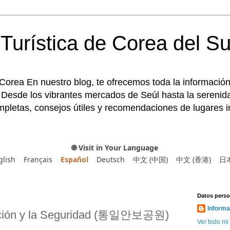
Turística de Corea del Su
 Corea En nuestro blog, te ofrecemos toda la información
 Desde los vibrantes mercados de Seúl hasta la serenida
pletas, consejos útiles y recomendaciones de lugares im
🌐 Visit in Your Language
glish
Français
Español
Deutsch
中文 (中国)
中文 (香港)
日
Datos perso
Informa
cación y la Seguridad (통일안보공원)
Ver todo mi 