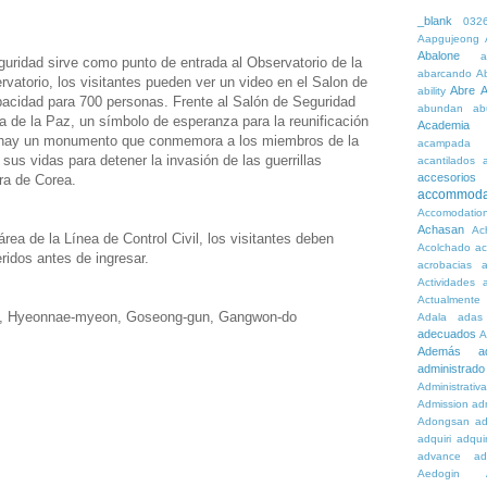
_blank
032
Aapgujeong
Abalone
a
eguridad sirve como punto de entrada al Observatorio de la
abarcando
A
ervatorio, los visitantes pueden ver un video en el Salon de
Abre
A
ability
pacidad para 700 personas. Frente al Salón de Seguridad
abundan
ab
 de la Paz, un símbolo de esperanza para la reunificación
Academia
, hay un monumento que conmemora a los miembros de la
acampada
 sus vidas para detener la invasión de las guerrillas
acantilados
accesorios
ra de Corea.
accommoda
Accomodatio
Achasan
Ac
área de la Línea de Control Civil, los visitantes deben
Acolchado
a
ridos antes de ingresar.
acrobacias
a
Actividades
a
Actualmente
, Hyeonnae-myeon, Goseong-gun, Gangwon-do
Adala
adas
adecuados
A
Además
a
administrado
Administrativ
Admission
adn
Adongsan
ad
adquiri
adquir
advance
ad
Aedogin