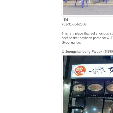
- Tel
+82-31-664-2356
This is a place that sells various s
beef brisket soybean paste stew. T
Gyeonggi-do.
⊙ Jeongchanbong Pajuok (정