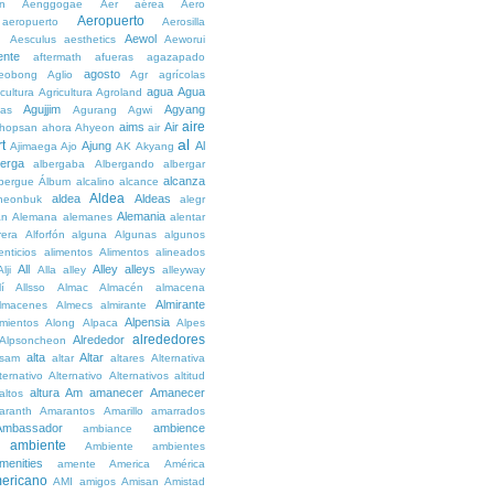
n
Aenggogae
Aer
aérea
Aero
Aeropuerto
aeropuerto
Aerosilla
Aewol
g
Aesculus
aesthetics
Aeworui
ente
aftermath
afueras
agazapado
agosto
eobong
Aglio
Agr
agrícolas
agua
Agua
icultura
Agricultura
Agroland
Agujjim
Agyang
as
Agurang
Agwi
aire
aims
Air
hopsan
ahora
Ahyeon
air
al
t
Ajung
Al
Ajimaega
Ajo
AK
Akyang
berga
albergaba
Albergando
albergar
alcanza
lbergue
Álbum
alcalino
alcance
Aldea
aldea
Aldeas
heonbuk
alegr
Alemania
án
Alemana
alemanes
alentar
rera
Alforfón
alguna
Algunas
algunos
enticios
alimentos
Alimentos
alineados
All
Alley
alleys
Alji
Alla
alley
alleyway
lí
Allsso
Almac
Almacén
almacena
Almirante
lmacenes
Almecs
almirante
Alpensia
amientos
Along
Alpaca
Alpes
alrededores
Alrededor
Alpsoncheon
alta
Altar
ssam
altar
altares
Alternativa
ternativo
Alternativo
Alternativos
altitud
altura
Am
amanecer
Amanecer
altos
aranth
Amarantos
Amarillo
amarrados
Ambassador
ambience
ambiance
ambiente
Ambiente
ambientes
menities
amente
America
América
ericano
AMI
amigos
Amisan
Amistad