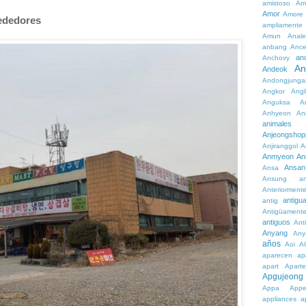
amistoso
Am
Amor
Amore
rededores
ampliamente
Amun
Anale
anbang
Ance
an
Anchovy
An
Andeok
Andongjunga
Angkor
Angl
Anguksa
A
Anhyeon
An
animales
Anjeongshop
Anjiranggol
A
Anmyeon
An
Ansan
Ansa
Ansung
a
Anteriorment
antigu
antig
Antigüament
antiguos
Ant
Anyang
Any
años
Aoi
A
aparecen
ap
apart
Aparte
Apgujeong
Appa
App
appliances
a