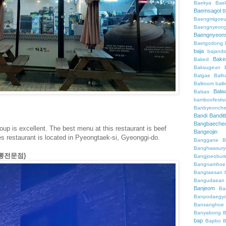
Baekya
Bae
Baemsagol
B
Baengmigoeu
Baengnyeon
Baengnyeon
Baetgodong
baja
bajand
Bake
Baked
Baksugeun
Balgae
Balh
Ballroom
ball
Balw
Balsas
bamboofestiv
Banbyeonch
Bandi
Bandit
Bangbaeche
soup is excellent. The best menu at this restaurant is beef
Bangeojin
 restaurant is located in Pyeongtaek-si, Gyeonggi-do.
Banggane
B
Banghwasury
(짬뽕전문점)
Bangjoeobur
Bangnamhoe
Bangtaesan
Bangudaean
Banjeom
Ba
Banpodaegy
Bansanghoe
Banyabong
B
bap
Bapbo
B