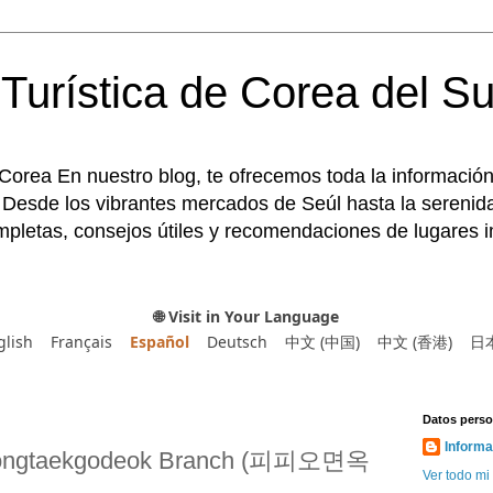
Turística de Corea del Su
 Corea En nuestro blog, te ofrecemos toda la información
 Desde los vibrantes mercados de Seúl hasta la serenida
pletas, consejos útiles y recomendaciones de lugares im
🌐 Visit in Your Language
glish
Français
Español
Deutsch
中文 (中国)
中文 (香港)
日
Datos perso
Informa
eongtaekgodeok Branch (피피오면옥
Ver todo mi 