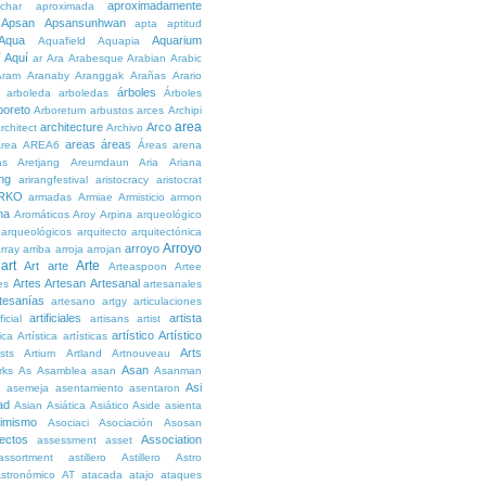
aproximadamente
char
aproximada
Apsan
Apsansunhwan
apta
aptitud
Aqua
Aquarium
Aquafield
Aquapia
Aquí
í
ar
Ara
Arabesque
Arabian
Arabic
Aram
Aranaby
Aranggak
Arañas
Arario
árboles
arboleda
arboledas
Árboles
boreto
Arboretum
arbustos
arces
Archipi
area
architecture
Arco
rchitect
Archivo
areas
áreas
rea
AREA6
Áreas
arena
as
Aretjang
Areumdaun
Aria
Ariana
ng
arirangfestival
aristocracy
aristocrat
RKO
armadas
Armiae
Armisticio
armon
ma
Aromáticos
Aroy
Arpina
arqueológico
arqueológicos
arquitecto
arquitectónica
Arroyo
arroyo
rray
arriba
arroja
arrojan
art
Arte
Art
arte
Arteaspoon
Artee
Artes
Artesan
Artesanal
es
artesanales
tesanías
artesano
artgy
articulaciones
artificiales
artista
ficial
artisans
artist
artístico
Artístico
tica
Artística
artísticas
Arts
ists
Artium
Artland
Artnouveau
Asan
rks
As
Asamblea
asan
Asanman
Asi
n
asemeja
asentamiento
asentaron
ad
Asian
Asiática
Asiático
Aside
asienta
imismo
Asociaci
Asociación
Asosan
ectos
Association
assessment
asset
assortment
astillero
Astillero
Astro
stronómico
AT
atacada
atajo
ataques