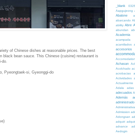
_blank
032
Aapgujeong
Abalone
a
abarcando
A
Abre
A
ability
abundan
ab
Academia
acampada
acantilados
accesorios
ariety of Chinese dishes at reasonable prices. The best
accommoda
in black bean sauce. This Chinese (cuisine) restaurant is
Accomodatio
-do.
Achasan
Ac
Acolchado
a
o, Pyeongtaek-si, Gyeonggi-do
acrobacias
a
Actividades
a
Actualmente
Adala
adas
adecuados
A
Además
a
administrado
Administrativ
Admission
adn
Adongsan
ad
se)
adquiri
adquir
advance
ad
Aedogin