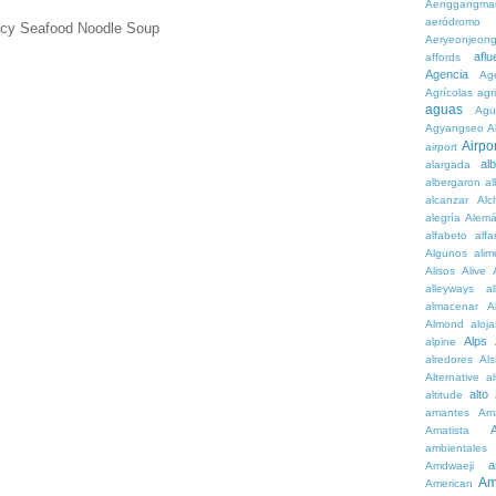
Aenggangma
aeródromo
icy Seafood Noodle Soup
Aeryeonjeon
aflu
affords
Agencia
Ag
Agrícolas
agr
aguas
Agu
Agyangseo
A
Airpor
airport
al
alargada
albergaron
a
alcanzar
Alc
alegría
Alem
alfabeto
alfa
Algunos
alim
Alisos
Alive
alleyways
al
almacenar
A
Almond
aloj
Alps
alpine
alredores
Al
Alternative
al
alto
altitude
amantes
Am
Amatista
ambientales
a
Amdwaeji
Am
American