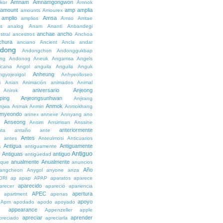
Amnam
Amnamgongwon
kor
Amnok
amount
amp
amplia
amounts
Amourex
amplio
Amsa
amplios
Amso
Amtae
s
analog
Anam
Ananti
Anbandegi
anchae
ancho
stral
ancestros
Anchoa
chura
anciano
Ancient
Ancla
andar
dong
Andongchon
Andonggukbap
ng
Andonog
Aneuk
Angamsa
Angels
icana
Angol
anguila
Anguila
Anguk
Anheung
ngyojeolgol
Anhyeolloseo
i
Anian
Animación
animados
Animal
aniversario
Anjeong
Anirok
ping
Anjeongsunhwan
Anjirang
Anmok
njwa
Anmak
Anmin
Anmokhang
myeondo
annex
annexe
Annyang
ano
Anseong
Ansim
Ansimsan
Anssine
anteriormente
nta
antaño
ante
Antes
e
antes
Anteulmosi
Anticuarios
a
Antigua
Antiguamente
antiguamente
Antiguo
Antiguas
antiguo
e
antigüedad
anualmente
Anualmente
ique
anuncios
Año
angcheon
Anygol
anyone
anza
ORI
ap
apap
APAP
aparatos
aparece
aparecido
arecer
apareció
apariencia
APEC
apertura
apartment
apenas
apoyo
Apm
apodado
apodo
apoyado
appearance
e
Appenzeller
apple
apreciar
aprender
preciado
apreciarla