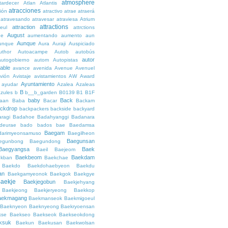
atmosphere
tardecer
Atlan
Atlantis
atracciones
ción
atractivo
atrae
atraerá
atravesando
atravesar
atraviesa
Atrium
attractions
attraction
teul
attrctions
August
ge
aumentando
aumento
aun
Aunque
unque
Aura
Auraji
Auspiciado
uthor
Autoacampe
Autob
autobús
autor
autogobierno
autom
Autopistas
lable
avance
avenida
Avenue
Avenuel
vión
Avistaje
avistamientos
AW
Award
Ayuntamiento
ayudar
Azalea
Azaleas
B
azules
b
b__b_garden
B0139
B1
B1F
baby
Back
aan
Baba
Bacar
Backam
ckdrop
backpackers
backside
backyard
ragi
Badahoe
Badahyanggi
Badanara
deurae
bado
bados
bae
Baedamsa
Baegam
darimyeonsamuso
Baegilheon
Baegunsan
egunbong
Baegundong
Baegyangsa
Baek
Baeil
Baejeom
Baekbeom
Baekdam
kban
Baekchae
Baekdo
Baekdohaebyeon
Baekdu
an
Baekgamyeonok
Baekgok
Baekgye
aekje
Baekjegobun
Baekjehyang
Baekjeong
Baekjeryeong
Baekkop
aekmagang
Baekmanseok
Baekmigoeul
Baeknyeon
Baeknyeong
Baekryoensan
kse
Baekseo
Baekseok
Baekseokdong
ksuk
Baekun
Baekusan
Baekwolsan