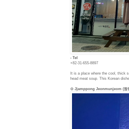
- Tel
+82-31-655-8897
It is a place where the cool, thick 
head meat soup. This Korean dishes
⊙ Jjamppong Jeonmunjeom 