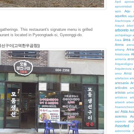
April
aprove
aproximidad
Aqu
apto
aquellos
aqu
Arachnopia
Arayuk
árbol
 gatherings. This restaurant's signature menu is grilled
arboreto
Ar
aurant is located in Pyeongtaek-si, Gyeonggi-do.
archipiélago
a
área
Area
Á
Arena
aren
모둠생선구이(고덕한우곱창))
Arira
arirang
A
Aristócrata
aro
armonía
Arqueológico
Arquitectura
a
Arroz
arroz
artefactos
art
artesanía
Ar
artículos
arti
artistas
artís
artísticos
art
artwork
artwo
Asanoncheo
Asia
así
Asi
asientos
As
asp
aspecto
Assorted
astronomía
A