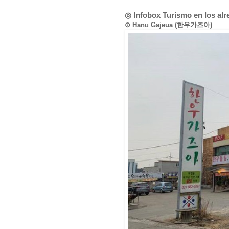
◎ Infobox Turismo en los al
⊙ Hanu Gajeua (한우가즈아)