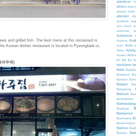
atardecer
A
atracci
atrac
atrapar
atrás
attention
At
auditorio
au
aún
Aune
a
authentic
a
Autobuses
tews and grilled fish. The best menu at this restaurant is
Avai
Autovía
his Korean dishes restaurant is located in Pyeongtaek-si,
Aves
aves
a
Ayang
Awon
Azul
Azales
ba
B3
Ba
B
찬봉파주옥)
backbone
ba
Bada
Badaba
Badareul
Ba
Baedari
Bae
Baegun
Ba
Baegyang
Baekam
Bae
Baekdamsa
Baekdudaeg
B
Baekhak
Baekjemun
B
Baekmaek
Baeknokdam
Baeksa
Bae
Bae
Baeksu