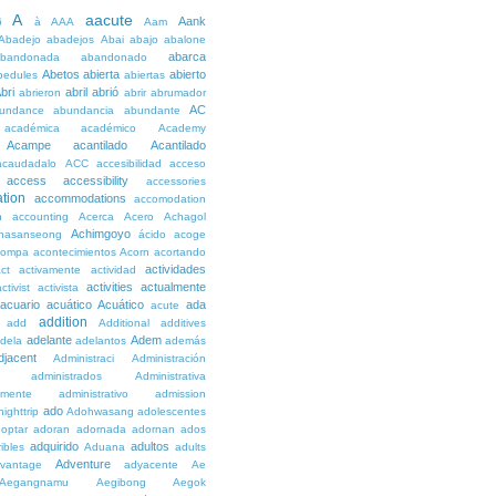
A
aacute
Aank
6
à
AAA
Aam
Abadejo
abadejos
Abai
abajo
abalone
abarca
bandonada
abandonado
Abetos
abierta
abierto
bedules
abiertas
bri
abril
abrió
abrieron
abrir
abrumador
AC
undance
abundancia
abundante
académica
académico
Academy
Acampe
acantilado
Acantilado
acaudadalo
ACC
accesibilidad
acceso
access
accessibility
accessories
tion
accommodations
accomodation
n
accounting
Acerca
Acero
Achagol
Achimgoyo
hasanseong
ácido
acoge
compa
acontecimientos
Acorn
acortando
actividades
ct
activamente
actividad
activities
actualmente
ctivist
activista
acuario
acuático
Acuático
ada
acute
addition
add
Additional
additives
adelante
Adem
dela
adelantos
además
djacent
Administraci
Administración
administrados
Administrativa
amente
administrativo
admission
ado
ighttrip
Adohwasang
adolescentes
optar
adoran
adornada
adornan
ados
adquirido
adultos
ibles
Aduana
adults
Adventure
vantage
adyacente
Ae
Aegangnamu
Aegibong
Aegok