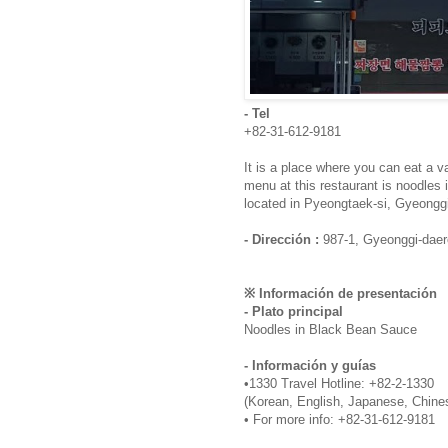
- Tel
+82-31-612-9181
It is a place where you can eat a v
menu at this restaurant is noodles 
located in Pyeongtaek-si, Gyeonggi
- Dirección :
987-1, Gyeonggi-daer
※ Información de presentación
- Plato principal
Noodles in Black Bean Sauce
- Información y guías
•1330 Travel Hotline: +82-2-1330
(Korean, English, Japanese, Chine
• For more info: +82-31-612-9181