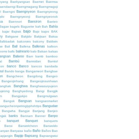
kyang
Baekyangsan
Baemet
Baemsa
aendaengi
Baengmagang
Baengmagoji
Baengnyeon
l
Baengni
Baengnyeong
gdo
Baengnyeonji
Baengnyeonok
sa
Baesiron
Baennori
Baeteo
Bahía
Bagae
bagels
Baguette
bah
Bah
bajo
o
bajar
Bajirak
Bajo
bajos
BAK
ry
Bakgane
Bakjido
Bakjisan
Baksa
Balbbadak
balconies
balcony
Baldwin
Ball
Ballenas
ae
Bali
Ballena
balloon
balneario
rooms
balls
balo
Balsan
balsas
angsan
Balwoo
Bam
bamb
bamboo
Bambú
al
Bamnidan
Bamtol
banco
Banco
eon
bancos
bandada
bul
Bando
banga
Bangameori
Bangbae
on
Bangcheon
Bangdong
Bangeo
Bangeojinhang
Bangeojinsunhwan
Banghwa
anghak
Banghwasuryujeon
ujeong
Banghyedong
Bangi
Bangjik
im
Bangjukpo
Bangmulgwan
Bangsan
Bangok
bangsanmarket
Bangudae
bangucheonpetroglyphshttps
Bangwha
Bangye
Banjang
Banjeo
banks
Banpo
njjak
Bannam
Banner
banquet
Banquet
o
banquets
Bansi
Banwolcheon
Banwoldo
Baño
anyan
Banyasa
baño
Baños
Bao
Bapjip
Bapsang
apjangin
Bapsangwiui