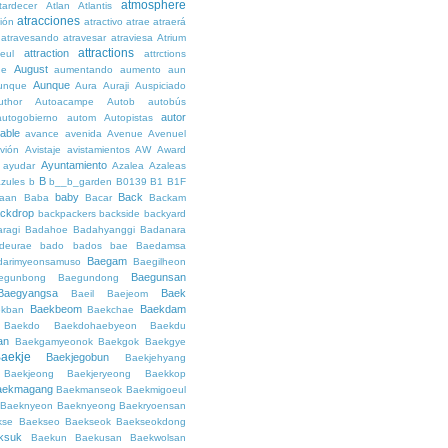
atmosphere
tardecer
Atlan
Atlantis
atracciones
ción
atractivo
atrae
atraerá
atravesando
atravesar
atraviesa
Atrium
attractions
attraction
teul
attrctions
August
ge
aumentando
aumento
aun
Aunque
unque
Aura
Auraji
Auspiciado
uthor
Autoacampe
Autob
autobús
autor
autogobierno
autom
Autopistas
lable
avance
avenida
Avenue
Avenuel
vión
Avistaje
avistamientos
AW
Award
Ayuntamiento
ayudar
Azalea
Azaleas
B
azules
b
b__b_garden
B0139
B1
B1F
baby
Back
aan
Baba
Bacar
Backam
ckdrop
backpackers
backside
backyard
ragi
Badahoe
Badahyanggi
Badanara
deurae
bado
bados
bae
Baedamsa
Baegam
darimyeonsamuso
Baegilheon
Baegunsan
egunbong
Baegundong
Baegyangsa
Baek
Baeil
Baejeom
Baekbeom
Baekdam
kban
Baekchae
Baekdo
Baekdohaebyeon
Baekdu
an
Baekgamyeonok
Baekgok
Baekgye
aekje
Baekjegobun
Baekjehyang
Baekjeong
Baekjeryeong
Baekkop
aekmagang
Baekmanseok
Baekmigoeul
Baeknyeon
Baeknyeong
Baekryoensan
kse
Baekseo
Baekseok
Baekseokdong
ksuk
Baekun
Baekusan
Baekwolsan