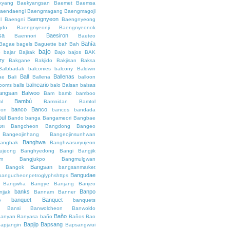
kyang
Baekyangsan
Baemet
Baemsa
aendaengi
Baengmagang
Baengmagoji
Baengnyeon
l
Baengni
Baengnyeong
gdo
Baengnyeonji
Baengnyeonok
sa
Baesiron
Baennori
Baeteo
Bahía
Bagae
bagels
Baguette
bah
Bah
bajo
o
bajar
Bajirak
Bajo
bajos
BAK
ry
Bakgane
Bakjido
Bakjisan
Baksa
Balbbadak
balconies
balcony
Baldwin
Ball
Ballenas
ae
Bali
Ballena
balloon
balneario
rooms
balls
balo
Balsan
balsas
angsan
Balwoo
Bam
bamb
bamboo
Bambú
al
Bamnidan
Bamtol
banco
Banco
eon
bancos
bandada
bul
Bando
banga
Bangameori
Bangbae
on
Bangcheon
Bangdong
Bangeo
Bangeojinhang
Bangeojinsunhwan
Banghwa
anghak
Banghwasuryujeon
ujeong
Banghyedong
Bangi
Bangjik
im
Bangjukpo
Bangmulgwan
Bangsan
Bangok
bangsanmarket
Bangudae
bangucheonpetroglyphshttps
Bangwha
Bangye
Banjang
Banjeo
banks
Banpo
njjak
Bannam
Banner
banquet
Banquet
o
banquets
Bansi
Banwolcheon
Banwoldo
Baño
anyan
Banyasa
baño
Baños
Bao
Bapjip
Bapsang
apjangin
Bapsangwiui