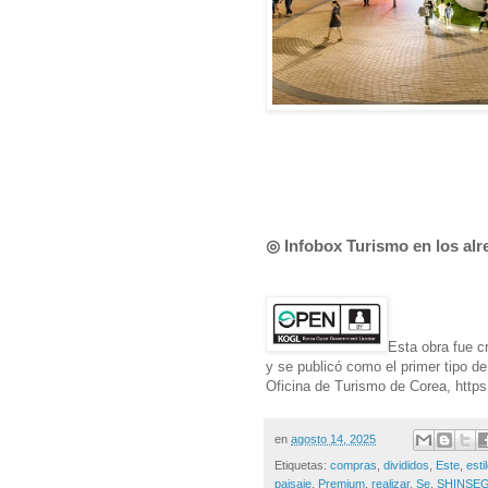
◎ Infobox Turismo en los al
Esta obra fue c
y se publicó como el primer tipo d
Oficina de Turismo de Corea, https:
en
agosto 14, 2025
Etiquetas:
compras
,
divididos
,
Este
,
esti
paisaje
,
Premium
,
realizar
,
Se
,
SHINSE