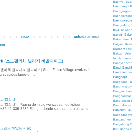
Baekya
Bae
Baemsagol
B
Baengmigoeu
Baengnyeon
Baengnyeon
Baetgodong
baja
bajand
Bake
Baked
Inicio
Entrada antigua
Baksugeun
Balgae
Balh
om)
Ballroom
ball
Balw
Balsas
bamboofestiv
ldi Park (소노펠리체 빌리지 비발디파크)
Banbyeonch
Bandi
Bandit
k (소노펠리체 빌리지 비발디파크) Sono Felice Village evokes the
Bangbaeche
g spacious large-uni...
Bangeojin
Banggane
B
Banghwasury
Bangjoeobur
Bangnamhoe
isa (충의사)
Bangtaesan
a (충의사) - Página de inicio www.yesan.go.kr/tour
Bangudaean
 +82-41-339-8232 El lugar donde se encuentra el santu...
Banjeom
Ba
Banpodaegy
Bansanghoe
Banyabong
B
ul (그랜드 하얏트 서울)
bap
Bapbo
B