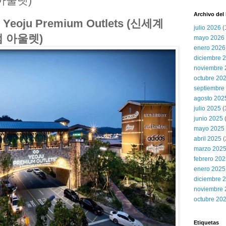
아울렛)
Archivo del
Yeoju Premium Outlets (신세계
julio 2026
(
 아울렛)
mayo 2026
enero 2026
diciembre 
noviembre 
octubre 20
septiembre
agosto 202
julio 2025
(
junio 2025
mayo 2025
abril 2025
(
marzo 202
febrero 20
enero 2025
diciembre 
noviembre 
octubre 20
Etiquetas