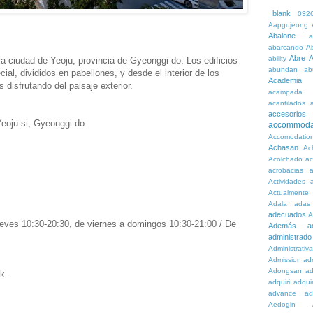
_blank
032
Aapgujeong
Abalone
a
abarcando
A
Abre
A
ability
la ciudad de Yeoju, provincia de Gyeonggi-do. Los edificios
abundan
ab
cial, divididos en pabellones, y desde el interior de los
Academia
disfrutando del paisaje exterior.
acampada
acantilados
accesorios
eoju-si, Gyeonggi-do
accommoda
Accomodatio
Achasan
Ac
Acolchado
a
acrobacias
a
Actividades
a
Actualmente
Adala
adas
adecuados
A
ueves 10:30-20:30, de viernes a domingos 10:30-21:00 / De
Además
a
administrado
Administrativ
Admission
adn
Adongsan
ad
k.
adquiri
adquir
advance
ad
Aedogin