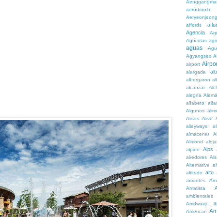
Aenggangma
aeródromo
Aeryeonjeon
aflu
affords
Agencia
Ag
Agrícolas
agr
aguas
Agu
Agyangseo
A
Airpor
airport
al
alargada
albergaron
a
alcanzar
Alc
alegría
Alem
alfabeto
alfa
Algunos
alim
Alisos
Alive
alleyways
al
almacenar
A
Almond
aloj
Alps
alpine
alredores
Al
Alternative
al
alto
altitude
amantes
Am
Amatista
ambientales
a
Amdwaeji
Am
American