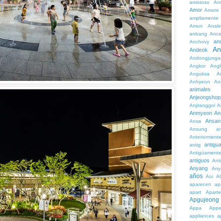
amistoso
Am
Amor
Amore
ampliamente
Amun
Anale
anbang
Ance
an
Anchovy
An
Andeok
Andongjunga
Angkor
Angl
Anguksa
A
Anhyeon
An
animales
Anjeongshop
Anjiranggol
A
Anmyeon
An
Ansan
Ansa
Ansung
a
Anteriorment
antigu
antig
Antigüament
antiguos
Ant
Anyang
Any
años
Aoi
A
aparecen
ap
apart
Aparte
Apgujeong
Appa
App
appliances
a