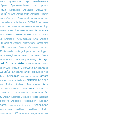
aproximadamente
char
aproximada
Apsan
Apsansunhwan
apta
aptitud
Aqua
Aquarium
Aquafield
Aquapia
Aquí
í
ar
Ara
Arabesque
Arabian
Arabic
Aram
Aranaby
Aranggak
Arañas
Arario
árboles
arboleda
arboledas
Árboles
boreto
Arboretum
arbustos
arces
Archipi
area
architecture
Arco
rchitect
Archivo
areas
áreas
rea
AREA6
Áreas
arena
as
Aretjang
Areumdaun
Aria
Ariana
ng
arirangfestival
aristocracy
aristocrat
RKO
armadas
Armiae
Armisticio
armon
ma
Aromáticos
Aroy
Arpina
arqueológico
arqueológicos
arquitecto
arquitectónica
Arroyo
arroyo
rray
arriba
arroja
arrojan
art
Arte
Art
arte
Arteaspoon
Artee
Artes
Artesan
Artesanal
es
artesanales
tesanías
artesano
artgy
articulaciones
artificiales
artista
ficial
artisans
artist
artístico
Artístico
tica
Artística
artísticas
Arts
ists
Artium
Artland
Artnouveau
Asan
rks
As
Asamblea
asan
Asanman
Asi
n
asemeja
asentamiento
asentaron
ad
Asian
Asiática
Asiático
Aside
asienta
imismo
Asociaci
Asociación
Asosan
ectos
Association
assessment
asset
assortment
astillero
Astillero
Astro
stronómico
AT
atacada
atajo
ataques