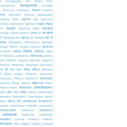
n
Aenggogae
Aer
aérea
Aero
Aeropuerto
aeropuerto
Aerosilla
Aewol
g
Aesculus
aesthetics
Aeworui
ente
aftermath
afueras
agazapado
agosto
eobong
Aglio
Agr
agrícolas
agua
Agua
icultura
Agricultura
Agroland
Agujjim
Agyang
as
Agurang
Agwi
aire
aims
Air
hopsan
ahora
Ahyeon
air
al
t
Ajung
Al
Ajimaega
Ajo
AK
Akyang
berga
albergaba
Albergando
albergar
alcanza
lbergue
Álbum
alcalino
alcance
Aldea
aldea
Aldeas
heonbuk
alegr
Alemania
án
Alemana
alemanes
alentar
rera
Alforfón
alguna
Algunas
algunos
enticios
alimentos
Alimentos
alineados
All
Alley
alleys
Alji
Alla
alley
alleyway
lí
Allsso
Almac
Almacén
almacena
Almirante
lmacenes
Almecs
almirante
Alpensia
amientos
Along
Alpaca
Alpes
alrededores
Alrededor
Alpsoncheon
alta
Altar
ssam
altar
altares
Alternativa
ternativo
Alternativo
Alternativos
altitud
altura
Am
amanecer
Amanecer
altos
aranth
Amarantos
Amarillo
amarrados
Ambassador
ambience
ambiance
ambiente
Ambiente
ambientes
menities
amente
America
América
ericano
AMI
amigos
Amisan
Amistad