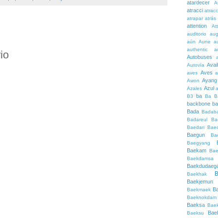
atardecer
A
atracci
atrac
atrapar
atrás
attention
At
auditorio
au
aún
Aune
a
authentic
a
io
Autobuses
Avai
Autovía
Aves
aves
a
Ayang
Awon
Azul
Azales
ba
B3
Ba
B
backbone
ba
Bada
Badaba
Badareul
Ba
Baedari
Bae
Baegun
Ba
Baegyang
Baekam
Bae
Baekdamsa
Baekdudaeg
B
Baekhak
Baekjemun
B
Baekmaek
Baeknokdam
Baeksa
Bae
Bae
Baeksu