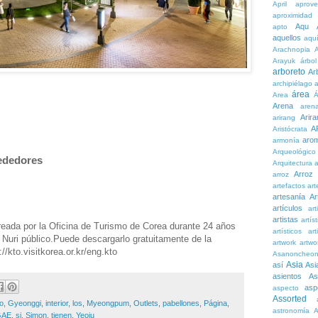
April
aprove
aproximidad
Aqu
apto
aquellos
aqu
Arachnopia
Arayuk
árbol
arboreto
Ar
archipiélago
a
área
Area
Á
Arena
aren
Arira
arirang
A
Aristócrata
aro
armonía
Arqueológico
rededores
Arquitectura
a
Arroz
arroz
artefactos
art
artesanía
Ar
artículos
arti
artistas
artís
reada por la Oficina de Turismo de Corea durante 24 años
artísticos
art
e Nuri público.Puede descargarlo gratuitamente de la
artwork
artwo
//kto.visitkorea.or.kr/eng.kto
Asanoncheo
Asia
así
Asi
asientos
As
asp
aspecto
Assorted
lo
,
Gyeonggi
,
interior
,
los
,
Myeongpum
,
Outlets
,
pabellones
,
Página
,
astronomía
A
GAE
,
si
,
Simon
,
tienen
,
Yeoju