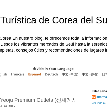
Turística de Corea del Su
 Corea En nuestro blog, te ofrecemos toda la información
 Desde los vibrantes mercados de Seúl hasta la serenida
pletas, consejos útiles y recomendaciones de lugares im
🌐 Visit in Your Language
glish
Français
Español
Deutsch
中文 (中国)
中文 (香港)
日
Datos perso
Informa
Yeoju Premium Outlets (신세계사
Ver todo mi 