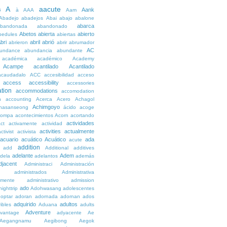
A
aacute
Aank
6
à
AAA
Aam
Abadejo
abadejos
Abai
abajo
abalone
abarca
bandonada
abandonado
Abetos
abierta
abierto
bedules
abiertas
bri
abril
abrió
abrieron
abrir
abrumador
AC
undance
abundancia
abundante
académica
académico
Academy
Acampe
acantilado
Acantilado
acaudadalo
ACC
accesibilidad
acceso
access
accessibility
accessories
tion
accommodations
accomodation
n
accounting
Acerca
Acero
Achagol
Achimgoyo
hasanseong
ácido
acoge
compa
acontecimientos
Acorn
acortando
actividades
ct
activamente
actividad
activities
actualmente
ctivist
activista
acuario
acuático
Acuático
ada
acute
addition
add
Additional
additives
adelante
Adem
dela
adelantos
además
djacent
Administraci
Administración
administrados
Administrativa
amente
administrativo
admission
ado
ighttrip
Adohwasang
adolescentes
optar
adoran
adornada
adornan
ados
adquirido
adultos
ibles
Aduana
adults
Adventure
vantage
adyacente
Ae
Aegangnamu
Aegibong
Aegok