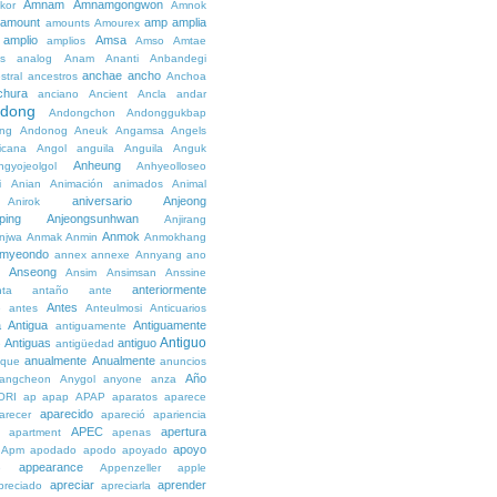
Amnam
Amnamgongwon
kor
Amnok
amount
amp
amplia
amounts
Amourex
amplio
Amsa
amplios
Amso
Amtae
s
analog
Anam
Ananti
Anbandegi
anchae
ancho
stral
ancestros
Anchoa
chura
anciano
Ancient
Ancla
andar
dong
Andongchon
Andonggukbap
ng
Andonog
Aneuk
Angamsa
Angels
icana
Angol
anguila
Anguila
Anguk
Anheung
ngyojeolgol
Anhyeolloseo
i
Anian
Animación
animados
Animal
aniversario
Anjeong
Anirok
ping
Anjeongsunhwan
Anjirang
Anmok
njwa
Anmak
Anmin
Anmokhang
myeondo
annex
annexe
Annyang
ano
Anseong
Ansim
Ansimsan
Anssine
anteriormente
nta
antaño
ante
Antes
e
antes
Anteulmosi
Anticuarios
a
Antigua
Antiguamente
antiguamente
Antiguo
Antiguas
antiguo
e
antigüedad
anualmente
Anualmente
ique
anuncios
Año
angcheon
Anygol
anyone
anza
ORI
ap
apap
APAP
aparatos
aparece
aparecido
arecer
apareció
apariencia
APEC
apertura
apartment
apenas
apoyo
Apm
apodado
apodo
apoyado
appearance
e
Appenzeller
apple
apreciar
aprender
preciado
apreciarla