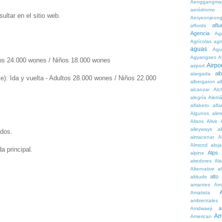
Aenggangma
aeródromo
ltar en el sitio web.
Aeryeonjeon
aflu
affords
Agencia
Ag
Agrícolas
agr
aguas
Agu
Agyangseo
A
tos 24.000 wones / Niños 18.000 wones
Airpor
airport
al
alargada
te): Ida y vuelta - Adultos 28.000 wones / Niños 22.000
albergaron
a
alcanzar
Alc
alegría
Alem
alfabeto
alfa
Algunos
alim
Alisos
Alive
alleyways
al
ados.
almacenar
A
Almond
aloj
a principal.
Alps
alpine
alredores
Al
Alternative
al
alto
altitude
amantes
Am
Amatista
ambientales
a
Amdwaeji
Am
American