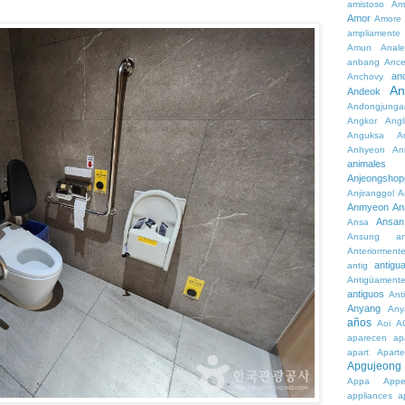
amistoso
Am
Amor
Amore
ampliamente
Amun
Anale
anbang
Ance
an
Anchovy
An
Andeok
Andongjunga
Angkor
Angl
Anguksa
A
Anhyeon
An
animales
Anjeongshop
Anjiranggol
A
Anmyeon
An
Ansan
Ansa
Ansung
a
Anteriorment
antigu
antig
Antigüament
antiguos
Ant
Anyang
Any
años
Aoi
A
aparecen
ap
apart
Aparte
Apgujeong
Appa
App
appliances
a