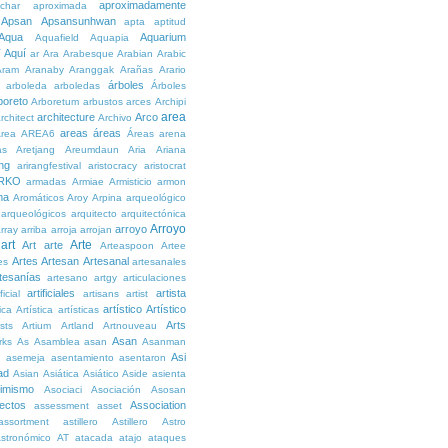
aproximadamente
char
aproximada
Apsan
Apsansunhwan
apta
aptitud
Aqua
Aquarium
Aquafield
Aquapia
Aquí
í
ar
Ara
Arabesque
Arabian
Arabic
Aram
Aranaby
Aranggak
Arañas
Arario
árboles
arboleda
arboledas
Árboles
boreto
Arboretum
arbustos
arces
Archipi
area
architecture
Arco
rchitect
Archivo
areas
áreas
rea
AREA6
Áreas
arena
as
Aretjang
Areumdaun
Aria
Ariana
ng
arirangfestival
aristocracy
aristocrat
RKO
armadas
Armiae
Armisticio
armon
ma
Aromáticos
Aroy
Arpina
arqueológico
arqueológicos
arquitecto
arquitectónica
Arroyo
arroyo
rray
arriba
arroja
arrojan
art
Arte
Art
arte
Arteaspoon
Artee
Artes
Artesan
Artesanal
es
artesanales
tesanías
artesano
artgy
articulaciones
artificiales
artista
ficial
artisans
artist
artístico
Artístico
tica
Artística
artísticas
Arts
ists
Artium
Artland
Artnouveau
Asan
rks
As
Asamblea
asan
Asanman
Asi
n
asemeja
asentamiento
asentaron
ad
Asian
Asiática
Asiático
Aside
asienta
imismo
Asociaci
Asociación
Asosan
ectos
Association
assessment
asset
assortment
astillero
Astillero
Astro
stronómico
AT
atacada
atajo
ataques