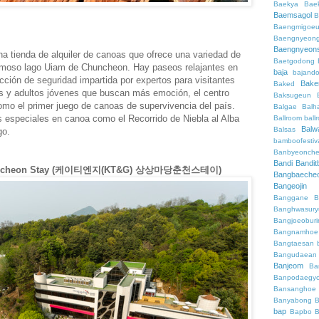
Baekya
Bae
Baemsagol
B
Baengmigoeu
Baengnyeon
Baengnyeon
a tienda de alquiler de canoas que ofrece una variedad de
Baetgodong
hermoso lago Uiam de Chuncheon. Hay paseos relajantes en
baja
bajand
ción de seguridad impartida por expertos para visitantes
Bake
Baked
as y adultos jóvenes que buscan más emoción, el centro
Baksugeun
mo el primer juego de canoas de supervivencia del país.
Balgae
Balh
 especiales en canoa como el Recorrido de Niebla al Alba
Ballroom
ball
Balw
Balsas
go.
bamboofestiv
Banbyeonch
Bandi
Bandit
huncheon Stay (케이티엔지(KT&G) 상상마당춘천스테이)
Bangbaeche
Bangeojin
Banggane
B
Banghwasury
Bangjoeobur
Bangnamhoe
Bangtaesan
Bangudaean
Banjeom
Ba
Banpodaegy
Bansanghoe
Banyabong
B
bap
Bapbo
B