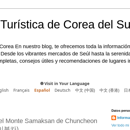
Turística de Corea del Su
 Corea En nuestro blog, te ofrecemos toda la información
 Desde los vibrantes mercados de Seúl hasta la serenida
pletas, consejos útiles y recomendaciones de lugares im
🌐 Visit in Your Language
glish
Français
Español
Deutsch
中文 (中国)
中文 (香港)
日
Datos perso
Informa
 del Monte Samaksan de Chuncheon
Ver todo mi 
이블카)