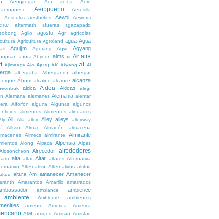
n
Aenggogae
Aer
aérea
Aero
Aeropuerto
aeropuerto
Aerosilla
Aewol
g
Aesculus
aesthetics
Aeworui
ente
aftermath
afueras
agazapado
agosto
eobong
Aglio
Agr
agrícolas
agua
Agua
icultura
Agricultura
Agroland
Agujjim
Agyang
as
Agurang
Agwi
aire
aims
Air
hopsan
ahora
Ahyeon
air
al
t
Ajung
Al
Ajimaega
Ajo
AK
Akyang
berga
albergaba
Albergando
albergar
alcanza
lbergue
Álbum
alcalino
alcance
Aldea
aldea
Aldeas
heonbuk
alegr
Alemania
án
Alemana
alemanes
alentar
rera
Alforfón
alguna
Algunas
algunos
enticios
alimentos
Alimentos
alineados
All
Alley
alleys
Alji
Alla
alley
alleyway
lí
Allsso
Almac
Almacén
almacena
Almirante
lmacenes
Almecs
almirante
Alpensia
amientos
Along
Alpaca
Alpes
alrededores
Alrededor
Alpsoncheon
alta
Altar
ssam
altar
altares
Alternativa
ternativo
Alternativo
Alternativos
altitud
altura
Am
amanecer
Amanecer
altos
aranth
Amarantos
Amarillo
amarrados
Ambassador
ambience
ambiance
ambiente
Ambiente
ambientes
menities
amente
America
América
ericano
AMI
amigos
Amisan
Amistad