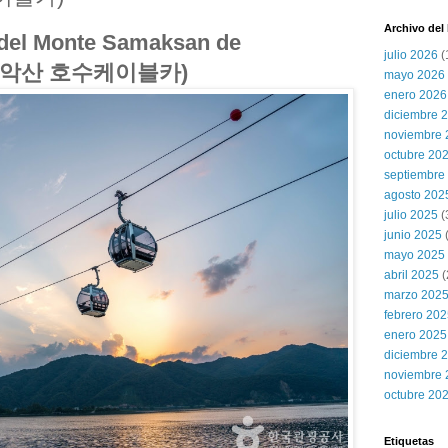
Archivo del
o del Monte Samaksan de
julio 2026
(
 삼악산 호수케이블카)
mayo 2026
enero 2026
diciembre 
noviembre 
octubre 20
septiembre
agosto 202
julio 2025
(
junio 2025
mayo 2025
abril 2025
(
marzo 202
febrero 20
enero 2025
diciembre 
noviembre 
octubre 20
Etiquetas