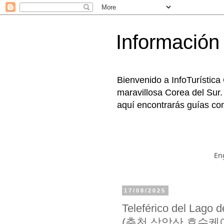
Información 
Bienvenido a InfoTurística
maravillosa Corea del Sur.
aquí encontrarás guías com
En
17/08/2025
Teleférico del Lago
(춘천 삼악산 호수케