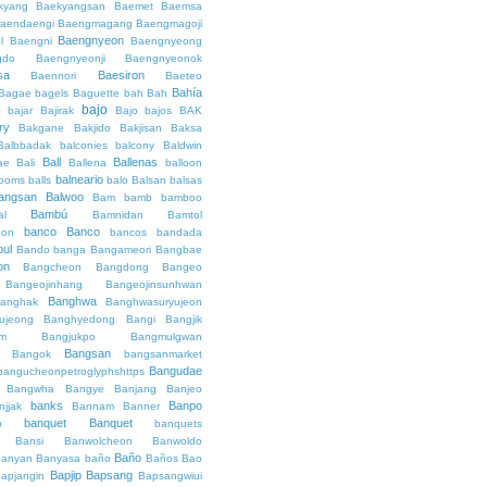
kyang
Baekyangsan
Baemet
Baemsa
aendaengi
Baengmagang
Baengmagoji
Baengnyeon
l
Baengni
Baengnyeong
gdo
Baengnyeonji
Baengnyeonok
sa
Baesiron
Baennori
Baeteo
Bahía
Bagae
bagels
Baguette
bah
Bah
bajo
o
bajar
Bajirak
Bajo
bajos
BAK
ry
Bakgane
Bakjido
Bakjisan
Baksa
Balbbadak
balconies
balcony
Baldwin
Ball
Ballenas
ae
Bali
Ballena
balloon
balneario
rooms
balls
balo
Balsan
balsas
angsan
Balwoo
Bam
bamb
bamboo
Bambú
al
Bamnidan
Bamtol
banco
Banco
eon
bancos
bandada
bul
Bando
banga
Bangameori
Bangbae
on
Bangcheon
Bangdong
Bangeo
Bangeojinhang
Bangeojinsunhwan
Banghwa
anghak
Banghwasuryujeon
ujeong
Banghyedong
Bangi
Bangjik
im
Bangjukpo
Bangmulgwan
Bangsan
Bangok
bangsanmarket
Bangudae
bangucheonpetroglyphshttps
Bangwha
Bangye
Banjang
Banjeo
banks
Banpo
njjak
Bannam
Banner
banquet
Banquet
o
banquets
Bansi
Banwolcheon
Banwoldo
Baño
anyan
Banyasa
baño
Baños
Bao
Bapjip
Bapsang
apjangin
Bapsangwiui