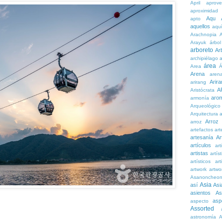
April
aprove
aproximidad
Aqu
apto
aquellos
aqu
Arachnopia
Arayuk
árbol
arboreto
Ar
archipiélago
a
área
Area
Á
Arena
aren
Arira
arirang
A
Aristócrata
aro
armonía
Arqueológico
Arquitectura
a
Arroz
arroz
artefactos
art
artesanía
Ar
artículos
arti
artistas
artís
artísticos
art
artwork
artwo
Asanoncheo
Asia
así
Asi
asientos
As
asp
aspecto
Assorted
astronomía
A