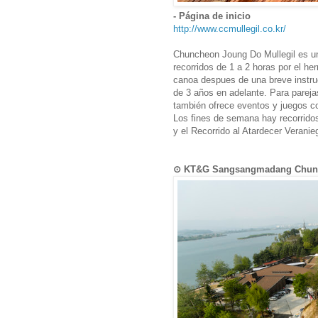
- Página de inicio
http://www.ccmullegil.co.kr/
Chuncheon Joung Do Mullegil es un
recorridos de 1 a 2 horas por el 
canoa despues de una breve instruc
de 3 años en adelante. Para parej
también ofrece eventos y juegos co
Los fines de semana hay recorridos
y el Recorrido al Atardecer Veranie
⊙ KT&G Sangsangmadang C