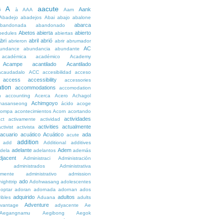
A
aacute
Aank
6
à
AAA
Aam
Abadejo
abadejos
Abai
abajo
abalone
abarca
bandonada
abandonado
Abetos
abierta
abierto
bedules
abiertas
bri
abril
abrió
abrieron
abrir
abrumador
AC
undance
abundancia
abundante
académica
académico
Academy
Acampe
acantilado
Acantilado
acaudadalo
ACC
accesibilidad
acceso
access
accessibility
accessories
tion
accommodations
accomodation
n
accounting
Acerca
Acero
Achagol
Achimgoyo
hasanseong
ácido
acoge
compa
acontecimientos
Acorn
acortando
actividades
ct
activamente
actividad
activities
actualmente
ctivist
activista
acuario
acuático
Acuático
ada
acute
addition
add
Additional
additives
adelante
Adem
dela
adelantos
además
djacent
Administraci
Administración
administrados
Administrativa
amente
administrativo
admission
ado
ighttrip
Adohwasang
adolescentes
optar
adoran
adornada
adornan
ados
adquirido
adultos
ibles
Aduana
adults
Adventure
vantage
adyacente
Ae
Aegangnamu
Aegibong
Aegok