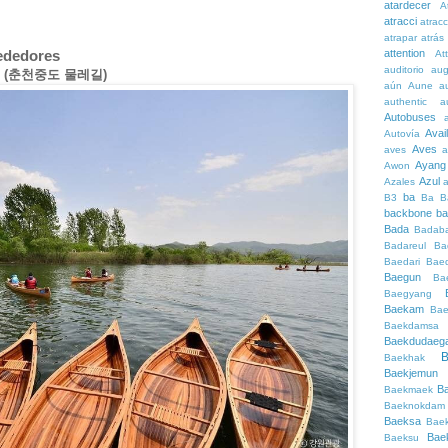
atardecer
A
atracci
atrac
atrapar
atrás
rededores
attention
At
auditorio
au
gil (춘천중도 물레길)
aún
Aune
a
authentic
a
Autobuses
Avai
Autovía
Aves
aves
a
Ayang
Awon
Azul
Azales
ba
B3
Ba
B
backbone
ba
Bada
Badaba
Badareul
Ba
Baedari
Bae
Baegun
Ba
Baegyang
Baekam
Bae
Baekdamsa
Baekdudaeg
B
Baekhak
Baekjemun
B
Baekmaek
Baeknokdam
Baeksa
Bae
Bae
Baeksu