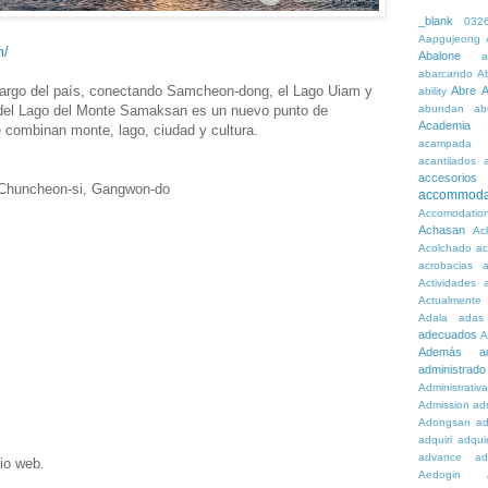
_blank
032
Aapgujeong
m/
Abalone
a
abarcando
A
 largo del país, conectando Samcheon-dong, el Lago Uiam y
Abre
A
ability
 del Lago del Monte Samaksan es un nuevo punto de
abundan
ab
Academia
 combinan monte, lago, ciudad y cultura.
acampada
acantilados
accesorios
 Chuncheon-si, Gangwon-do
accommoda
Accomodatio
Achasan
Ac
Acolchado
a
acrobacias
a
Actividades
a
Actualmente
Adala
adas
adecuados
A
Además
a
administrado
Administrativ
Admission
adn
Adongsan
ad
adquiri
adquir
advance
ad
tio web.
Aedogin