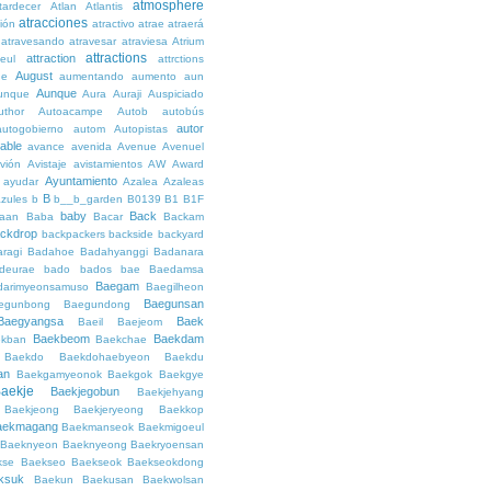
atmosphere
tardecer
Atlan
Atlantis
atracciones
ción
atractivo
atrae
atraerá
atravesando
atravesar
atraviesa
Atrium
attractions
attraction
teul
attrctions
August
ge
aumentando
aumento
aun
Aunque
unque
Aura
Auraji
Auspiciado
uthor
Autoacampe
Autob
autobús
autor
autogobierno
autom
Autopistas
lable
avance
avenida
Avenue
Avenuel
vión
Avistaje
avistamientos
AW
Award
Ayuntamiento
ayudar
Azalea
Azaleas
B
azules
b
b__b_garden
B0139
B1
B1F
baby
Back
aan
Baba
Bacar
Backam
ckdrop
backpackers
backside
backyard
ragi
Badahoe
Badahyanggi
Badanara
deurae
bado
bados
bae
Baedamsa
Baegam
darimyeonsamuso
Baegilheon
Baegunsan
egunbong
Baegundong
Baegyangsa
Baek
Baeil
Baejeom
Baekbeom
Baekdam
kban
Baekchae
Baekdo
Baekdohaebyeon
Baekdu
an
Baekgamyeonok
Baekgok
Baekgye
aekje
Baekjegobun
Baekjehyang
Baekjeong
Baekjeryeong
Baekkop
aekmagang
Baekmanseok
Baekmigoeul
Baeknyeon
Baeknyeong
Baekryoensan
kse
Baekseo
Baekseok
Baekseokdong
ksuk
Baekun
Baekusan
Baekwolsan