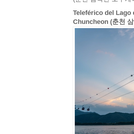
Teleférico del Lag
Chuncheon (춘천