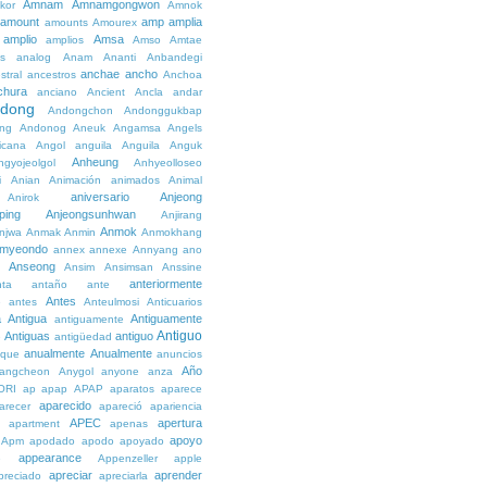
Amnam
Amnamgongwon
kor
Amnok
amount
amp
amplia
amounts
Amourex
amplio
Amsa
amplios
Amso
Amtae
s
analog
Anam
Ananti
Anbandegi
anchae
ancho
stral
ancestros
Anchoa
chura
anciano
Ancient
Ancla
andar
dong
Andongchon
Andonggukbap
ng
Andonog
Aneuk
Angamsa
Angels
icana
Angol
anguila
Anguila
Anguk
Anheung
ngyojeolgol
Anhyeolloseo
i
Anian
Animación
animados
Animal
aniversario
Anjeong
Anirok
ping
Anjeongsunhwan
Anjirang
Anmok
njwa
Anmak
Anmin
Anmokhang
myeondo
annex
annexe
Annyang
ano
Anseong
Ansim
Ansimsan
Anssine
anteriormente
nta
antaño
ante
Antes
e
antes
Anteulmosi
Anticuarios
a
Antigua
Antiguamente
antiguamente
Antiguo
Antiguas
antiguo
e
antigüedad
anualmente
Anualmente
ique
anuncios
Año
angcheon
Anygol
anyone
anza
ORI
ap
apap
APAP
aparatos
aparece
aparecido
arecer
apareció
apariencia
APEC
apertura
apartment
apenas
apoyo
Apm
apodado
apodo
apoyado
appearance
e
Appenzeller
apple
apreciar
aprender
preciado
apreciarla