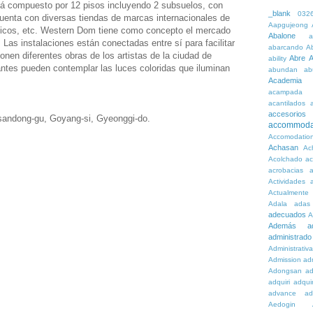
á compuesto por 12 pisos incluyendo 2 subsuelos, con
_blank
032
enta con diversas tiendas de marcas internacionales de
Aapgujeong
ticos, etc. Western Dom tiene como concepto el mercado
Abalone
a
. Las instalaciones están conectadas entre sí para facilitar
abarcando
A
ponen diferentes obras de los artistas de la ciudad de
Abre
A
ability
antes pueden contemplar las luces coloridas que iluminan
abundan
ab
Academia
acampada
acantilados
accesorios
lsandong-gu, Goyang-si, Gyeonggi-do.
accommoda
Accomodatio
Achasan
Ac
Acolchado
a
acrobacias
a
Actividades
a
Actualmente
Adala
adas
adecuados
A
Además
a
administrado
Administrativ
Admission
adn
Adongsan
ad
adquiri
adquir
advance
ad
Aedogin