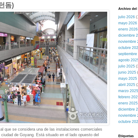
스턴돔)
Archivo del
julio 2026
(
mayo 2026
enero 2026
diciembre 
noviembre 
octubre 20
septiembre
agosto 202
julio 2025
(
junio 2025
mayo 2025
abril 2025
(
marzo 202
febrero 20
enero 2025
diciembre 
noviembre 
octubre 20
l que se considera una de las instalaciones comerciales
a ciudad de Goyang. Está situado en el lado opuesto del
Etiquetas