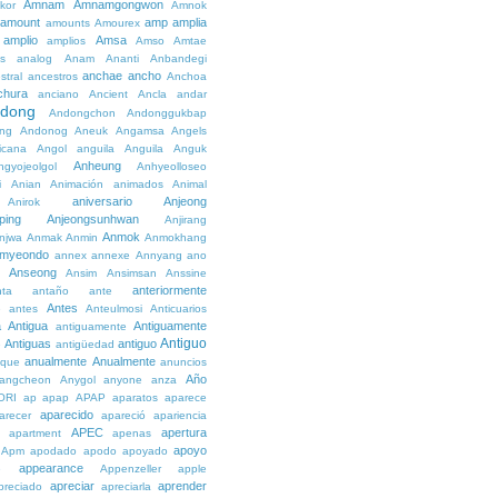
Amnam
Amnamgongwon
kor
Amnok
amount
amp
amplia
amounts
Amourex
amplio
Amsa
amplios
Amso
Amtae
s
analog
Anam
Ananti
Anbandegi
anchae
ancho
stral
ancestros
Anchoa
chura
anciano
Ancient
Ancla
andar
dong
Andongchon
Andonggukbap
ng
Andonog
Aneuk
Angamsa
Angels
icana
Angol
anguila
Anguila
Anguk
Anheung
ngyojeolgol
Anhyeolloseo
i
Anian
Animación
animados
Animal
aniversario
Anjeong
Anirok
ping
Anjeongsunhwan
Anjirang
Anmok
njwa
Anmak
Anmin
Anmokhang
myeondo
annex
annexe
Annyang
ano
Anseong
Ansim
Ansimsan
Anssine
anteriormente
nta
antaño
ante
Antes
e
antes
Anteulmosi
Anticuarios
a
Antigua
Antiguamente
antiguamente
Antiguo
Antiguas
antiguo
e
antigüedad
anualmente
Anualmente
ique
anuncios
Año
angcheon
Anygol
anyone
anza
ORI
ap
apap
APAP
aparatos
aparece
aparecido
arecer
apareció
apariencia
APEC
apertura
apartment
apenas
apoyo
Apm
apodado
apodo
apoyado
appearance
e
Appenzeller
apple
apreciar
aprender
preciado
apreciarla