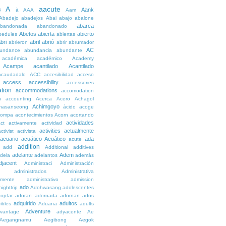
A
aacute
Aank
6
à
AAA
Aam
Abadejo
abadejos
Abai
abajo
abalone
abarca
bandonada
abandonado
Abetos
abierta
abierto
bedules
abiertas
bri
abril
abrió
abrieron
abrir
abrumador
AC
undance
abundancia
abundante
académica
académico
Academy
Acampe
acantilado
Acantilado
acaudadalo
ACC
accesibilidad
acceso
access
accessibility
accessories
tion
accommodations
accomodation
n
accounting
Acerca
Acero
Achagol
Achimgoyo
hasanseong
ácido
acoge
compa
acontecimientos
Acorn
acortando
actividades
ct
activamente
actividad
activities
actualmente
ctivist
activista
acuario
acuático
Acuático
ada
acute
addition
add
Additional
additives
adelante
Adem
dela
adelantos
además
djacent
Administraci
Administración
administrados
Administrativa
amente
administrativo
admission
ado
ighttrip
Adohwasang
adolescentes
optar
adoran
adornada
adornan
ados
adquirido
adultos
ibles
Aduana
adults
Adventure
vantage
adyacente
Ae
Aegangnamu
Aegibong
Aegok