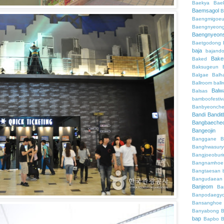
Baekya
Bae
Baemsagol
B
Baengmigoeu
Baengnyeon
Baengnyeon
Baetgodong
baja
bajand
Bake
Baked
Baksugeun
Balgae
Balh
Ballroom
ball
Balw
Balsas
bamboofestiv
Banbyeonch
Bandi
Bandit
Bangbaeche
Bangeojin
Banggane
B
Banghwasury
Bangjoeobur
Bangnamhoe
Bangtaesan
Bangudaean
Banjeom
Ba
Banpodaegy
Bansanghoe
Banyabong
B
bap
Bapbo
B