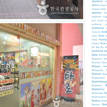
atardecer
A
atracci
atrac
atrapar
atrás
attention
At
auditorio
au
aún
Aune
a
authentic
a
Autobuses
Avai
Autovía
Aves
aves
a
Ayang
Awon
Azul
Azales
ba
B3
Ba
B
backbone
ba
Bada
Badaba
Badareul
Ba
Baedari
Bae
Baegun
Ba
Baegyang
Baekam
Bae
Baekdamsa
Baekdudaeg
B
Baekhak
Baekjemun
B
Baekmaek
Baeknokdam
Baeksa
Bae
Bae
Baeksu