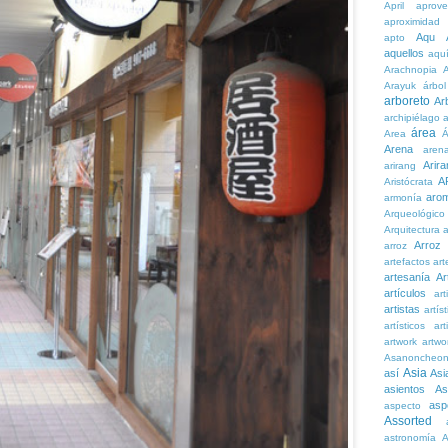
April
aprove
aproximidad
Aqu
apto
aquellos
aqu
Arachnopia
Arayuk
árbol
arboreto
Ar
archipiélago
a
área
Area
Á
Arena
aren
Arira
arirang
A
Aristócrata
aro
armonía
Arqueológico
Arquitectura
a
Arroz
arroz
artefactos
art
artesanía
Ar
artículos
arti
artistas
artís
artísticos
art
artwork
artwo
Asanoncheo
Asia
así
Asi
asientos
As
asp
aspecto
Assorted
astronomía
A