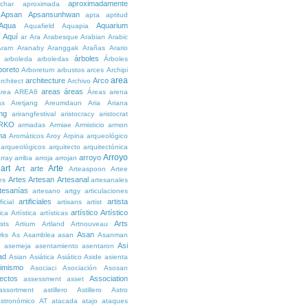
aproximadamente
char
aproximada
Apsan
Apsansunhwan
apta
aptitud
Aqua
Aquarium
Aquafield
Aquapia
Aquí
í
ar
Ara
Arabesque
Arabian
Arabic
Aram
Aranaby
Aranggak
Arañas
Arario
árboles
arboleda
arboledas
Árboles
boreto
Arboretum
arbustos
arces
Archipi
area
architecture
Arco
rchitect
Archivo
areas
áreas
rea
AREA6
Áreas
arena
as
Aretjang
Areumdaun
Aria
Ariana
ng
arirangfestival
aristocracy
aristocrat
RKO
armadas
Armiae
Armisticio
armon
ma
Aromáticos
Aroy
Arpina
arqueológico
arqueológicos
arquitecto
arquitectónica
Arroyo
arroyo
rray
arriba
arroja
arrojan
art
Arte
Art
arte
Arteaspoon
Artee
Artes
Artesan
Artesanal
es
artesanales
tesanías
artesano
artgy
articulaciones
artificiales
artista
ficial
artisans
artist
artístico
Artístico
tica
Artística
artísticas
Arts
ists
Artium
Artland
Artnouveau
Asan
rks
As
Asamblea
asan
Asanman
Asi
n
asemeja
asentamiento
asentaron
ad
Asian
Asiática
Asiático
Aside
asienta
imismo
Asociaci
Asociación
Asosan
ectos
Association
assessment
asset
assortment
astillero
Astillero
Astro
stronómico
AT
atacada
atajo
ataques