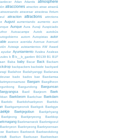
atmosphere
tardecer
Atlan
Atlantis
atracciones
ción
atractivo
atrae
atraerá
atravesando
atravesar
atraviesa
Atrium
attractions
attraction
teul
attrctions
August
ge
aumentando
aumento
aun
Aunque
unque
Aura
Auraji
Auspiciado
uthor
Autoacampe
Autob
autobús
autor
autogobierno
autom
Autopistas
lable
avance
avenida
Avenue
Avenuel
vión
Avistaje
avistamientos
AW
Award
Ayuntamiento
ayudar
Azalea
Azaleas
B
azules
b
b__b_garden
B0139
B1
B1F
baby
Back
aan
Baba
Bacar
Backam
ckdrop
backpackers
backside
backyard
ragi
Badahoe
Badahyanggi
Badanara
deurae
bado
bados
bae
Baedamsa
Baegam
darimyeonsamuso
Baegilheon
Baegunsan
egunbong
Baegundong
Baegyangsa
Baek
Baeil
Baejeom
Baekbeom
Baekdam
kban
Baekchae
Baekdo
Baekdohaebyeon
Baekdu
an
Baekgamyeonok
Baekgok
Baekgye
aekje
Baekjegobun
Baekjehyang
Baekjeong
Baekjeryeong
Baekkop
aekmagang
Baekmanseok
Baekmigoeul
Baeknyeon
Baeknyeong
Baekryoensan
kse
Baekseo
Baekseok
Baekseokdong
ksuk
Baekun
Baekusan
Baekwolsan