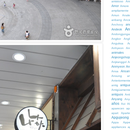
amistoso
Am
Amor
Amore
ampliamente
Amun
Anale
anbang
Ance
an
Anchovy
An
Andeok
Andongjunga
Angkor
Angl
Anguksa
A
Anhyeon
An
animales
Anjeongshop
Anjiranggol
A
Anmyeon
An
Ansan
Ansa
Ansung
a
Anteriorment
antigu
antig
Antigüament
antiguos
Ant
Anyang
Any
años
Aoi
A
aparecen
ap
apart
Aparte
Apgujeong
Appa
App
appliances
a