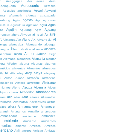
n
Aenggogae
Aer
aérea
Aero
Aeropuerto
aeropuerto
Aerosilla
Aewol
g
Aesculus
aesthetics
Aeworui
ente
aftermath
afueras
agazapado
agosto
eobong
Aglio
Agr
agrícolas
agua
Agua
icultura
Agricultura
Agroland
Agujjim
Agyang
as
Agurang
Agwi
aire
aims
Air
hopsan
ahora
Ahyeon
air
al
t
Ajung
Al
Ajimaega
Ajo
AK
Akyang
berga
albergaba
Albergando
albergar
alcanza
lbergue
Álbum
alcalino
alcance
Aldea
aldea
Aldeas
heonbuk
alegr
Alemania
án
Alemana
alemanes
alentar
rera
Alforfón
alguna
Algunas
algunos
enticios
alimentos
Alimentos
alineados
All
Alley
alleys
Alji
Alla
alley
alleyway
lí
Allsso
Almac
Almacén
almacena
Almirante
lmacenes
Almecs
almirante
Alpensia
amientos
Along
Alpaca
Alpes
alrededores
Alrededor
Alpsoncheon
alta
Altar
ssam
altar
altares
Alternativa
ternativo
Alternativo
Alternativos
altitud
altura
Am
amanecer
Amanecer
altos
aranth
Amarantos
Amarillo
amarrados
Ambassador
ambience
ambiance
ambiente
Ambiente
ambientes
menities
amente
America
América
ericano
AMI
amigos
Amisan
Amistad