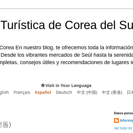
Turística de Corea del Su
 Corea En nuestro blog, te ofrecemos toda la información
 Desde los vibrantes mercados de Seúl hasta la serenida
pletas, consejos útiles y recomendaciones de lugares im
🌐 Visit in Your Language
glish
Français
Español
Deutsch
中文 (中国)
中文 (香港)
日
Datos perso
Informa
턴돔)
Ver todo mi 