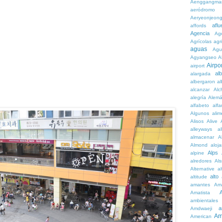
Aenggangma
aeródromo
Aeryeonjeon
aflu
affords
Agencia
Ag
Agrícolas
agr
aguas
Agu
Agyangseo
A
Airpor
airport
al
alargada
albergaron
a
alcanzar
Alc
alegría
Alem
alfabeto
alfa
Algunos
alim
Alisos
Alive
alleyways
al
almacenar
A
Almond
aloj
Alps
alpine
alredores
Al
Alternative
al
alto
altitude
amantes
Am
Amatista
ambientales
a
Amdwaeji
Am
American