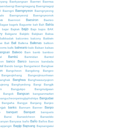
kyang
Baekyangsan
Baemet
Baemsa
aendaengi
Baengmagang
Baengmagoji
Baengnyeon
l
Baengni
Baengnyeong
gdo
Baengnyeonji
Baengnyeonok
sa
Baesiron
Baennori
Baeteo
Bahía
Bagae
bagels
Baguette
bah
Bah
bajo
o
bajar
Bajirak
Bajo
bajos
BAK
ry
Bakgane
Bakjido
Bakjisan
Baksa
Balbbadak
balconies
balcony
Baldwin
Ball
Ballenas
ae
Bali
Ballena
balloon
balneario
rooms
balls
balo
Balsan
balsas
angsan
Balwoo
Bam
bamb
bamboo
Bambú
al
Bamnidan
Bamtol
banco
Banco
eon
bancos
bandada
bul
Bando
banga
Bangameori
Bangbae
on
Bangcheon
Bangdong
Bangeo
Bangeojinhang
Bangeojinsunhwan
Banghwa
anghak
Banghwasuryujeon
ujeong
Banghyedong
Bangi
Bangjik
im
Bangjukpo
Bangmulgwan
Bangsan
Bangok
bangsanmarket
Bangudae
bangucheonpetroglyphshttps
Bangwha
Bangye
Banjang
Banjeo
banks
Banpo
njjak
Bannam
Banner
banquet
Banquet
o
banquets
Bansi
Banwolcheon
Banwoldo
Baño
anyan
Banyasa
baño
Baños
Bao
Bapjip
Bapsang
apjangin
Bapsangwiui