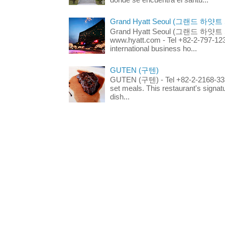
Grand Hyatt Seoul (그랜드 하얏트
Grand Hyatt Seoul (그랜드 하얏트 서울
www.hyatt.com - Tel +82-2-797-123
international business ho...
GUTEN (구텐)
GUTEN (구텐) - Tel +82-2-2168-3336
set meals. This restaurant's signa
dish...