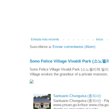
Entrada más reciente
Inicio
Suscribirse a:
Enviar comentarios (Atom)
Sono Felice Village Vivaldi Park
Sono Felice Village Vivaldi Park (소노펠리체 
Village evokes the grandeur of a private mansion, o
Santuario Chunguisa (충의사)
Santuario Chunguisa (충의사) - Pági
www.yesan.go.kr/tour www.cha.go.k
donde se encuentra el santu...