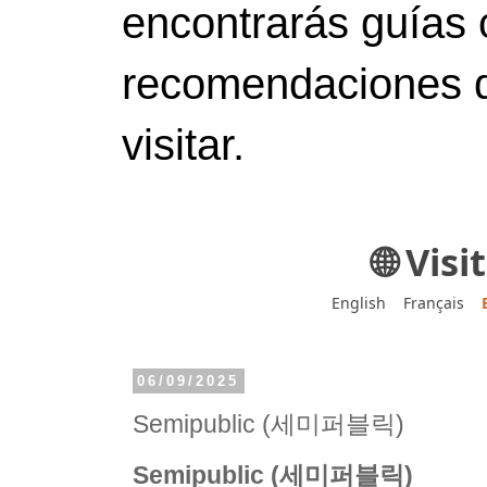
encontrarás guías 
recomendaciones d
visitar.
🌐 Vis
English
Français
06/09/2025
Semipublic (세미퍼블릭)
Semipublic (세미퍼블릭)