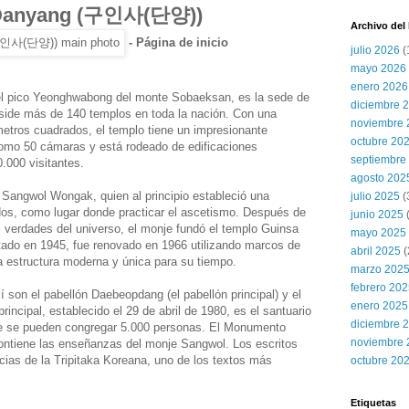
 Danyang (구인사(단양))
Archivo del
- Página de inicio
julio 2026
(
mayo 2026
enero 2026
 el pico Yeonghwabong del monte Sobaeksan, es la sede de
diciembre 
eside más de 140 templos en toda la nación. Con una
noviembre 
metros cuadrados, el templo tiene un impresionante
octubre 20
 como 50 cámaras y está rodeado de edificaciones
septiembre
.000 visitantes.
agosto 202
 Sangwol Wongak, quien al principio estableció una
julio 2025
(
os, como lugar donde practicar el ascetismo. Después de
junio 2025
as verdades del universo, el monje fundó el templo Guinsa
mayo 2025
tado en 1945, fue renovado en 1966 utilizando marcos de
abril 2025
(
a estructura moderna y única para su tiempo.
marzo 202
febrero 20
lí son el pabellón Daebeopdang (el pabellón principal) y el
enero 2025
ncipal, establecido el 29 de abril de 1980, es el santuario
diciembre 
de se pueden congregar 5.000 personas. El Monumento
noviembre 
ontiene las enseñanzas del monje Sangwol. Los escritos
cias de la Tripitaka Koreana, uno de los textos más
octubre 20
Etiquetas