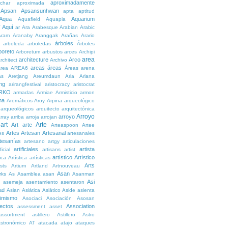
aproximadamente
char
aproximada
Apsan
Apsansunhwan
apta
aptitud
Aqua
Aquarium
Aquafield
Aquapia
Aquí
í
ar
Ara
Arabesque
Arabian
Arabic
Aram
Aranaby
Aranggak
Arañas
Arario
árboles
arboleda
arboledas
Árboles
boreto
Arboretum
arbustos
arces
Archipi
area
architecture
Arco
rchitect
Archivo
areas
áreas
rea
AREA6
Áreas
arena
as
Aretjang
Areumdaun
Aria
Ariana
ng
arirangfestival
aristocracy
aristocrat
RKO
armadas
Armiae
Armisticio
armon
ma
Aromáticos
Aroy
Arpina
arqueológico
arqueológicos
arquitecto
arquitectónica
Arroyo
arroyo
rray
arriba
arroja
arrojan
art
Arte
Art
arte
Arteaspoon
Artee
Artes
Artesan
Artesanal
es
artesanales
tesanías
artesano
artgy
articulaciones
artificiales
artista
ficial
artisans
artist
artístico
Artístico
tica
Artística
artísticas
Arts
ists
Artium
Artland
Artnouveau
Asan
rks
As
Asamblea
asan
Asanman
Asi
n
asemeja
asentamiento
asentaron
ad
Asian
Asiática
Asiático
Aside
asienta
imismo
Asociaci
Asociación
Asosan
ectos
Association
assessment
asset
assortment
astillero
Astillero
Astro
stronómico
AT
atacada
atajo
ataques