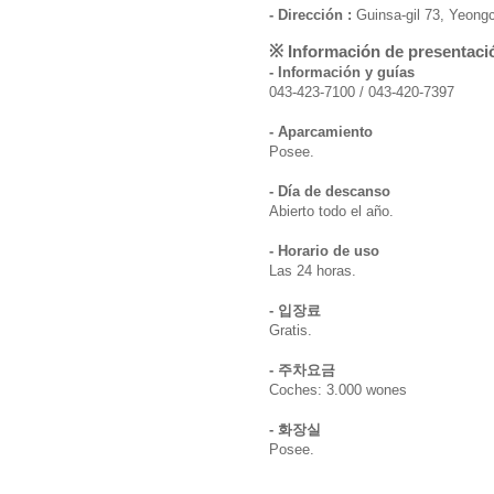
- Dirección :
Guinsa-gil 73, Yeon
※ Información de presentaci
- Información y guías
043-423-7100 / 043-420-7397
- Aparcamiento
Posee.
- Día de descanso
Abierto todo el año.
- Horario de uso
Las 24 horas.
- 입장료
Gratis.
- 주차요금
Coches: 3.000 wones
- 화장실
Posee.