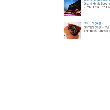
Grand Hyatt Seoul
2-797-1234 The Gran
GUTEN (구텐)
GUTEN (구텐) - Tel +
This restaurant's si