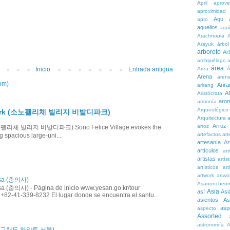
April
aprove
aproximidad
Aqu
apto
aquellos
aqu
Arachnopia
Arayuk
árbol
arboreto
Ar
archipiélago
a
área
Area
Á
Inicio
Entrada antigua
Arena
aren
om)
Arira
arirang
A
Aristócrata
aro
armonía
Arqueológico
ldi Park (소노펠리체 빌리지 비발디파크)
Arquitectura
a
Arroz
arroz
k (소노펠리체 빌리지 비발디파크) Sono Felice Village evokes the
artefactos
art
g spacious large-uni...
artesanía
Ar
artículos
arti
artistas
artís
artísticos
art
artwork
artwo
isa (충의사)
Asanoncheo
a (충의사) - Página de inicio www.yesan.go.kr/tour
Asia
así
Asi
 +82-41-339-8232 El lugar donde se encuentra el santu...
asientos
As
asp
aspecto
Assorted
astronomía
A
ul (그랜드 하얏트 서울)