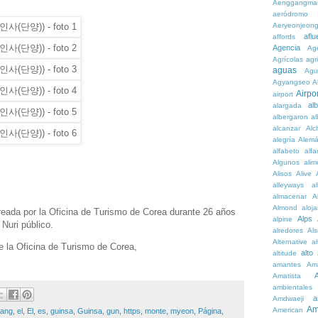
Aenggangma
aeródromo
Aeryeonjeon
aflu
affords
Agencia
Ag
Agrícolas
agr
aguas
Agu
Agyangseo
A
Airpor
airport
al
alargada
albergaron
a
alcanzar
Alc
alegría
Alem
alfabeto
alfa
Algunos
alim
Alisos
Alive
alleyways
al
almacenar
A
Almond
aloj
reada por la Oficina de Turismo de Corea durante 26 años
Alps
alpine
 Nuri público.
alredores
Al
Alternative
al
e la Oficina de Turismo de Corea,
alto
altitude
amantes
Am
Amatista
ambientales
a
Amdwaeji
Am
American
ang
,
el
,
El
,
es
,
guinsa
,
Guinsa
,
gun
,
https
,
monte
,
myeon
,
Página
,