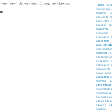
gchun-myeon, Danyang-gun, Chungcheongbuk-do.
_blank
032
Aapgujeong
ón
Abalone
a
abarcando
A
Abre
A
ability
abundan
ab
Academia
acampada
acantilados
accesorios
accommoda
Accomodatio
Achasan
Ac
Acolchado
a
acrobacias
a
Actividades
a
Actualmente
Adala
adas
adecuados
A
Además
a
administrado
Administrativ
Admission
adn
Adongsan
ad
adquiri
adquir
advance
ad
Aedogin