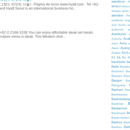
atardecer
A
 (그랜드 하얏트 서울) - Página de inicio www.hyatt.com - Tel +82-
atracci
atrac
d Hyatt Seoul is an international business ho...
atrapar
atrás
attention
At
auditorio
au
aún
Aune
a
authentic
a
82-2-2168-3336 You can enjoy affordable steak set meals.
Autobuses
gnature menu is steak. This Western dish...
Avai
Autovía
Aves
aves
a
Ayang
Awon
Azul
Azales
ba
B3
Ba
B
backbone
ba
Bada
Badaba
Badareul
Ba
Baedari
Bae
Baegun
Ba
Baegyang
Baekam
Bae
Baekdamsa
Baekdudaeg
B
Baekhak
Baekjemun
B
Baekmaek
Baeknokdam
Baeksa
Bae
Bae
Baeksu