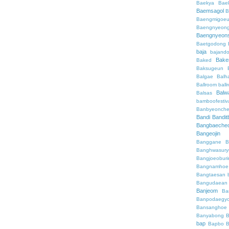
Baekya
Bae
Baemsagol
B
Baengmigoeu
Baengnyeon
Baengnyeon
Baetgodong
baja
bajand
Bake
Baked
Baksugeun
Balgae
Balh
Ballroom
ball
Balw
Balsas
bamboofestiv
Banbyeonch
Bandi
Bandit
Bangbaeche
Bangeojin
Banggane
B
Banghwasury
Bangjoeobur
Bangnamhoe
Bangtaesan
Bangudaean
Banjeom
Ba
Banpodaegy
Bansanghoe
Banyabong
B
bap
Bapbo
B