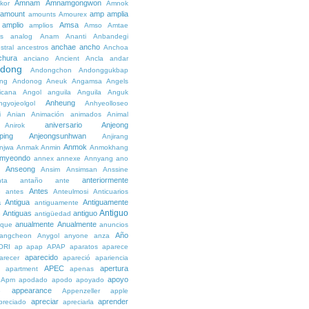
Amnam
Amnamgongwon
kor
Amnok
amount
amp
amplia
amounts
Amourex
amplio
Amsa
amplios
Amso
Amtae
s
analog
Anam
Ananti
Anbandegi
anchae
ancho
stral
ancestros
Anchoa
chura
anciano
Ancient
Ancla
andar
dong
Andongchon
Andonggukbap
ng
Andonog
Aneuk
Angamsa
Angels
icana
Angol
anguila
Anguila
Anguk
Anheung
ngyojeolgol
Anhyeolloseo
i
Anian
Animación
animados
Animal
aniversario
Anjeong
Anirok
ping
Anjeongsunhwan
Anjirang
Anmok
njwa
Anmak
Anmin
Anmokhang
myeondo
annex
annexe
Annyang
ano
Anseong
Ansim
Ansimsan
Anssine
anteriormente
nta
antaño
ante
Antes
e
antes
Anteulmosi
Anticuarios
a
Antigua
Antiguamente
antiguamente
Antiguo
Antiguas
antiguo
e
antigüedad
anualmente
Anualmente
ique
anuncios
Año
angcheon
Anygol
anyone
anza
ORI
ap
apap
APAP
aparatos
aparece
aparecido
arecer
apareció
apariencia
APEC
apertura
apartment
apenas
apoyo
Apm
apodado
apodo
apoyado
appearance
e
Appenzeller
apple
apreciar
aprender
preciado
apreciarla