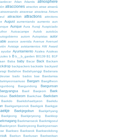
atmosphere
tardecer
Atlan
Atlantis
atracciones
ción
atractivo
atrae
atraerá
atravesando
atravesar
atraviesa
Atrium
attractions
attraction
teul
attrctions
August
ge
aumentando
aumento
aun
Aunque
unque
Aura
Auraji
Auspiciado
uthor
Autoacampe
Autob
autobús
autor
autogobierno
autom
Autopistas
lable
avance
avenida
Avenue
Avenuel
vión
Avistaje
avistamientos
AW
Award
Ayuntamiento
ayudar
Azalea
Azaleas
B
azules
b
b__b_garden
B0139
B1
B1F
baby
Back
aan
Baba
Bacar
Backam
ckdrop
backpackers
backside
backyard
ragi
Badahoe
Badahyanggi
Badanara
deurae
bado
bados
bae
Baedamsa
Baegam
darimyeonsamuso
Baegilheon
Baegunsan
egunbong
Baegundong
Baegyangsa
Baek
Baeil
Baejeom
Baekbeom
Baekdam
kban
Baekchae
Baekdo
Baekdohaebyeon
Baekdu
an
Baekgamyeonok
Baekgok
Baekgye
aekje
Baekjegobun
Baekjehyang
Baekjeong
Baekjeryeong
Baekkop
aekmagang
Baekmanseok
Baekmigoeul
Baeknyeon
Baeknyeong
Baekryoensan
kse
Baekseo
Baekseok
Baekseokdong
ksuk
Baekun
Baekusan
Baekwolsan