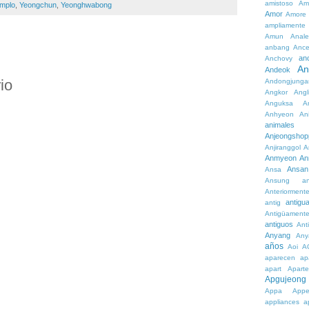
amistoso
Am
mplo
,
Yeongchun
,
Yeonghwabong
Amor
Amore
ampliamente
Amun
Anale
anbang
Ance
an
Anchovy
An
Andeok
io
Andongjunga
Angkor
Angl
Anguksa
A
Anhyeon
An
animales
Anjeongshop
Anjiranggol
A
Anmyeon
An
Ansan
Ansa
Ansung
a
Anteriorment
antigu
antig
Antigüament
antiguos
Ant
Anyang
Any
años
Aoi
A
aparecen
ap
apart
Aparte
Apgujeong
Appa
App
appliances
a