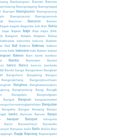
kyang
Baekyangsan
Baemet
Baemsa
aendaengi
Baengmagang
Baengmagoji
Baengnyeon
l
Baengni
Baengnyeong
gdo
Baengnyeonji
Baengnyeonok
sa
Baesiron
Baennori
Baeteo
Bahía
Bagae
bagels
Baguette
bah
Bah
bajo
o
bajar
Bajirak
Bajo
bajos
BAK
ry
Bakgane
Bakjido
Bakjisan
Baksa
Balbbadak
balconies
balcony
Baldwin
Ball
Ballenas
ae
Bali
Ballena
balloon
balneario
rooms
balls
balo
Balsan
balsas
angsan
Balwoo
Bam
bamb
bamboo
Bambú
al
Bamnidan
Bamtol
banco
Banco
eon
bancos
bandada
bul
Bando
banga
Bangameori
Bangbae
on
Bangcheon
Bangdong
Bangeo
Bangeojinhang
Bangeojinsunhwan
Banghwa
anghak
Banghwasuryujeon
ujeong
Banghyedong
Bangi
Bangjik
im
Bangjukpo
Bangmulgwan
Bangsan
Bangok
bangsanmarket
Bangudae
bangucheonpetroglyphshttps
Bangwha
Bangye
Banjang
Banjeo
banks
Banpo
njjak
Bannam
Banner
banquet
Banquet
o
banquets
Bansi
Banwolcheon
Banwoldo
Baño
anyan
Banyasa
baño
Baños
Bao
Bapjip
Bapsang
apjangin
Bapsangwiui