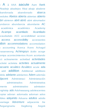
A
aacute
Aank
6
à
AAA
Aam
Abadejo
abadejos
Abai
abajo
abalone
abarca
bandonada
abandonado
Abetos
abierta
abierto
bedules
abiertas
bri
abril
abrió
abrieron
abrir
abrumador
AC
undance
abundancia
abundante
académica
académico
Academy
Acampe
acantilado
Acantilado
acaudadalo
ACC
accesibilidad
acceso
access
accessibility
accessories
tion
accommodations
accomodation
n
accounting
Acerca
Acero
Achagol
Achimgoyo
hasanseong
ácido
acoge
compa
acontecimientos
Acorn
acortando
actividades
ct
activamente
actividad
activities
actualmente
ctivist
activista
acuario
acuático
Acuático
ada
acute
addition
add
Additional
additives
adelante
Adem
dela
adelantos
además
djacent
Administraci
Administración
administrados
Administrativa
amente
administrativo
admission
ado
ighttrip
Adohwasang
adolescentes
optar
adoran
adornada
adornan
ados
adquirido
adultos
ibles
Aduana
adults
Adventure
vantage
adyacente
Ae
Aegangnamu
Aegibong
Aegok