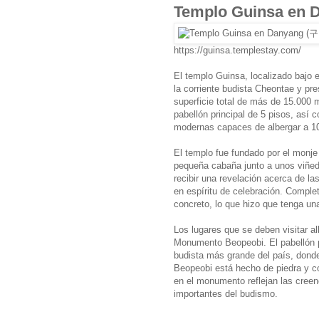
Templo Guinsa en
https://guinsa.templestay.com/
El templo Guinsa, localizado bajo
la corriente budista Cheontae y pr
superficie total de más de 15.000 
pabellón principal de 5 pisos, así
modernas capaces de albergar a 10
El templo fue fundado por el monje
pequeña cabaña junto a unos viñed
recibir una revelación acerca de l
en espíritu de celebración. Comple
concreto, lo que hizo que tenga un
Los lugares que se deben visitar al
Monumento Beopeobi. El pabellón pri
budista más grande del país, don
Beopeobi está hecho de piedra y c
en el monumento reflejan las creen
importantes del budismo.