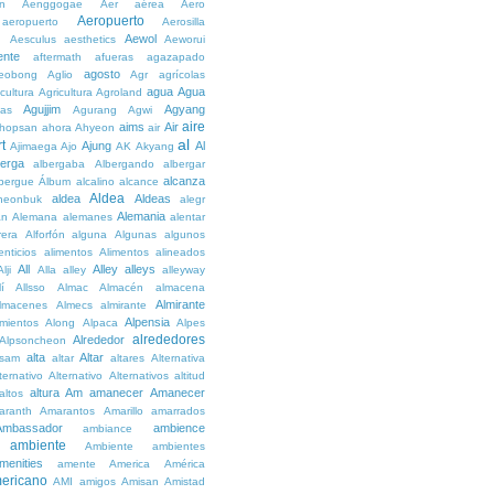
n
Aenggogae
Aer
aérea
Aero
Aeropuerto
aeropuerto
Aerosilla
Aewol
g
Aesculus
aesthetics
Aeworui
ente
aftermath
afueras
agazapado
agosto
eobong
Aglio
Agr
agrícolas
agua
Agua
icultura
Agricultura
Agroland
Agujjim
Agyang
as
Agurang
Agwi
aire
aims
Air
hopsan
ahora
Ahyeon
air
al
t
Ajung
Al
Ajimaega
Ajo
AK
Akyang
berga
albergaba
Albergando
albergar
alcanza
lbergue
Álbum
alcalino
alcance
Aldea
aldea
Aldeas
heonbuk
alegr
Alemania
án
Alemana
alemanes
alentar
rera
Alforfón
alguna
Algunas
algunos
enticios
alimentos
Alimentos
alineados
All
Alley
alleys
Alji
Alla
alley
alleyway
lí
Allsso
Almac
Almacén
almacena
Almirante
lmacenes
Almecs
almirante
Alpensia
amientos
Along
Alpaca
Alpes
alrededores
Alrededor
Alpsoncheon
alta
Altar
ssam
altar
altares
Alternativa
ternativo
Alternativo
Alternativos
altitud
altura
Am
amanecer
Amanecer
altos
aranth
Amarantos
Amarillo
amarrados
Ambassador
ambience
ambiance
ambiente
Ambiente
ambientes
menities
amente
America
América
ericano
AMI
amigos
Amisan
Amistad