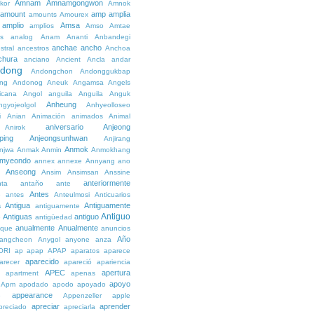
Amnam
Amnamgongwon
kor
Amnok
amount
amp
amplia
amounts
Amourex
amplio
Amsa
amplios
Amso
Amtae
s
analog
Anam
Ananti
Anbandegi
anchae
ancho
stral
ancestros
Anchoa
chura
anciano
Ancient
Ancla
andar
dong
Andongchon
Andonggukbap
ng
Andonog
Aneuk
Angamsa
Angels
icana
Angol
anguila
Anguila
Anguk
Anheung
ngyojeolgol
Anhyeolloseo
i
Anian
Animación
animados
Animal
aniversario
Anjeong
Anirok
ping
Anjeongsunhwan
Anjirang
Anmok
njwa
Anmak
Anmin
Anmokhang
myeondo
annex
annexe
Annyang
ano
Anseong
Ansim
Ansimsan
Anssine
anteriormente
nta
antaño
ante
Antes
e
antes
Anteulmosi
Anticuarios
a
Antigua
Antiguamente
antiguamente
Antiguo
Antiguas
antiguo
e
antigüedad
anualmente
Anualmente
ique
anuncios
Año
angcheon
Anygol
anyone
anza
ORI
ap
apap
APAP
aparatos
aparece
aparecido
arecer
apareció
apariencia
APEC
apertura
apartment
apenas
apoyo
Apm
apodado
apodo
apoyado
appearance
e
Appenzeller
apple
apreciar
aprender
preciado
apreciarla