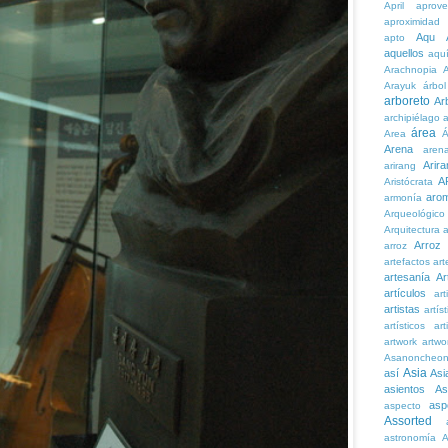
April
aprove
aproximidad
Aqu
apto
aquellos
aqu
Arachnopia
Arayuk
árbol
arboreto
Ar
archipiélago
a
área
Area
Á
Arena
aren
Arira
arirang
A
Aristócrata
aro
armonía
Arqueológico
Arquitectura
a
Arroz
arroz
artefactos
art
artesanía
Ar
artículos
arti
artistas
artís
artísticos
art
artwork
artwo
Asanoncheo
Asia
así
Asi
asientos
As
asp
aspecto
Assorted
astronomía
A