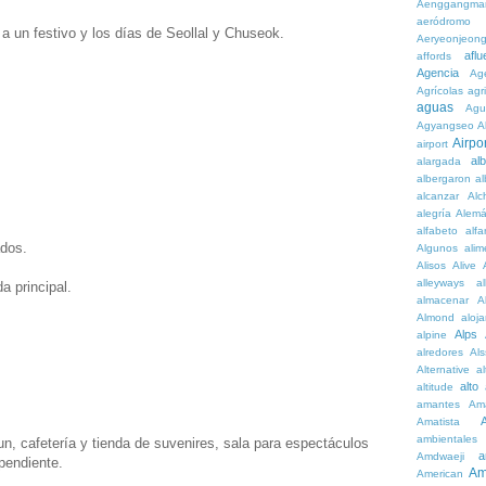
Aenggangma
aeródromo
r a un festivo y los días de Seollal y Chuseok.
Aeryeonjeon
aflu
affords
Agencia
Ag
Agrícolas
agr
aguas
Agu
Agyangseo
A
Airpor
airport
al
alargada
albergaron
a
alcanzar
Alc
alegría
Alem
alfabeto
alfa
ados.
Algunos
alim
Alisos
Alive
alleyways
al
a principal.
almacenar
A
Almond
aloj
Alps
alpine
alredores
Al
Alternative
al
alto
altitude
amantes
Am
Amatista
ambientales
n, cafetería y tienda de suvenires, sala para espectáculos
a
Amdwaeji
 pendiente.
Am
American