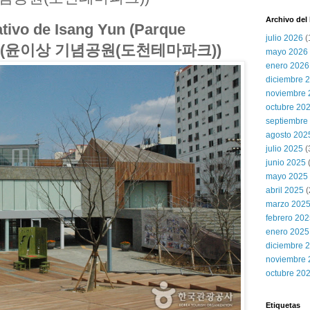
Archivo del
ivo de Isang Yun (Parque
julio 2026
(
on) (윤이상 기념공원(도천테마파크))
mayo 2026
enero 2026
diciembre 
noviembre 
octubre 20
septiembre
agosto 202
julio 2025
(
junio 2025
mayo 2025
abril 2025
(
marzo 202
febrero 20
enero 2025
diciembre 
noviembre 
octubre 20
Etiquetas