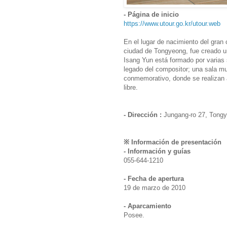
- Página de inicio
https://www.utour.go.kr/utour.web
En el lugar de nacimiento del gran
ciudad de Tongyeong, fue creado 
Isang Yun está formado por varias
legado del compositor; una sala mu
conmemorativo, donde se realizan a
libre.
- Dirección :
Jungang-ro 27, Tong
※ Información de presentación
- Información y guías
055-644-1210
- Fecha de apertura
19 de marzo de 2010
- Aparcamiento
Posee.