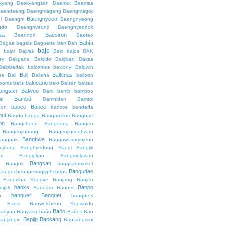
kyang
Baekyangsan
Baemet
Baemsa
aendaengi
Baengmagang
Baengmagoji
Baengnyeon
l
Baengni
Baengnyeong
gdo
Baengnyeonji
Baengnyeonok
sa
Baesiron
Baennori
Baeteo
Bahía
Bagae
bagels
Baguette
bah
Bah
bajo
o
bajar
Bajirak
Bajo
bajos
BAK
ry
Bakgane
Bakjido
Bakjisan
Baksa
Balbbadak
balconies
balcony
Baldwin
Ball
Ballenas
ae
Bali
Ballena
balloon
balneario
rooms
balls
balo
Balsan
balsas
angsan
Balwoo
Bam
bamb
bamboo
Bambú
al
Bamnidan
Bamtol
banco
Banco
eon
bancos
bandada
bul
Bando
banga
Bangameori
Bangbae
on
Bangcheon
Bangdong
Bangeo
Bangeojinhang
Bangeojinsunhwan
Banghwa
anghak
Banghwasuryujeon
ujeong
Banghyedong
Bangi
Bangjik
im
Bangjukpo
Bangmulgwan
Bangsan
Bangok
bangsanmarket
Bangudae
bangucheonpetroglyphshttps
Bangwha
Bangye
Banjang
Banjeo
banks
Banpo
njjak
Bannam
Banner
banquet
Banquet
o
banquets
Bansi
Banwolcheon
Banwoldo
Baño
anyan
Banyasa
baño
Baños
Bao
Bapjip
Bapsang
apjangin
Bapsangwiui