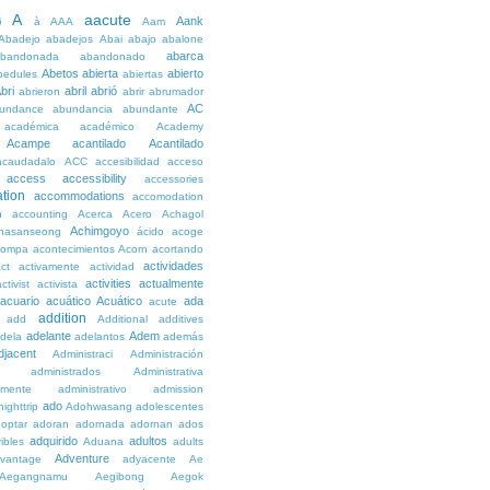
A
aacute
Aank
6
à
AAA
Aam
Abadejo
abadejos
Abai
abajo
abalone
abarca
bandonada
abandonado
Abetos
abierta
abierto
bedules
abiertas
bri
abril
abrió
abrieron
abrir
abrumador
AC
undance
abundancia
abundante
académica
académico
Academy
Acampe
acantilado
Acantilado
acaudadalo
ACC
accesibilidad
acceso
access
accessibility
accessories
tion
accommodations
accomodation
n
accounting
Acerca
Acero
Achagol
Achimgoyo
hasanseong
ácido
acoge
compa
acontecimientos
Acorn
acortando
actividades
ct
activamente
actividad
activities
actualmente
ctivist
activista
acuario
acuático
Acuático
ada
acute
addition
add
Additional
additives
adelante
Adem
dela
adelantos
además
djacent
Administraci
Administración
administrados
Administrativa
amente
administrativo
admission
ado
ighttrip
Adohwasang
adolescentes
optar
adoran
adornada
adornan
ados
adquirido
adultos
ibles
Aduana
adults
Adventure
vantage
adyacente
Ae
Aegangnamu
Aegibong
Aegok