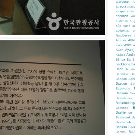
atardecer
A
atracci
atrac
atrapar
atrás
attention
At
auditorio
au
aún
Aune
a
authentic
a
Autobuses
Avai
Autovía
Aves
aves
a
Ayang
Awon
Azul
Azales
ba
B3
Ba
B
backbone
ba
Bada
Badaba
Badareul
Ba
Baedari
Bae
Baegun
Ba
Baegyang
Baekam
Bae
Baekdamsa
Baekdudaeg
B
Baekhak
Baekjemun
B
Baekmaek
Baeknokdam
Baeksa
Bae
Bae
Baeksu