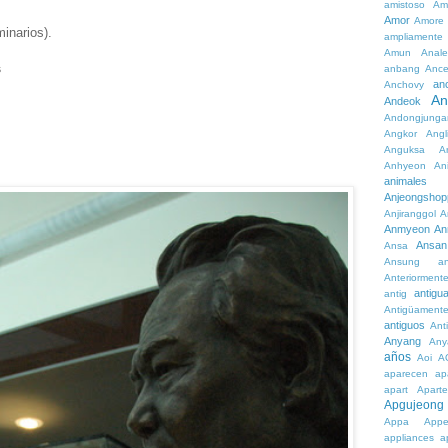
amistoso
Am
Amor
Amore
inarios).
ampliamente
Amun
Anale
s
anbang
Ance
an
Anchovy
An
Andeok
Andongjunga
Angkor
Angl
Anguksa
A
Anhyeon
An
animales
Anjeongshop
Anjiranggol
A
Anmyeon
An
Ansan
Ansa
Ansung
a
Anteriorment
antigu
antig
Antigüament
antiguos
Ant
Anyang
Any
años
Aoi
A
aparecen
ap
apart
Aparte
Apgujeong
Appa
App
appliances
a