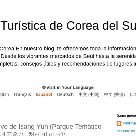
Turística de Corea del Su
 Corea En nuestro blog, te ofrecemos toda la información
 Desde los vibrantes mercados de Seúl hasta la serenida
pletas, consejos útiles y recomendaciones de lugares im
🌐 Visit in Your Language
glish
Français
Español
Deutsch
中文 (中国)
中文 (香港)
日
Datos perso
Informa
vo de Isang Yun (Parque Temático
Ver todo mi 
 기념공원(도천테마파크))