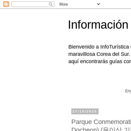
Información 
Bienvenido a InfoTurística
maravillosa Corea del Sur.
aquí encontrarás guías com
En
27/10/2025
Parque Conmemorati
Docheon) (윤이상