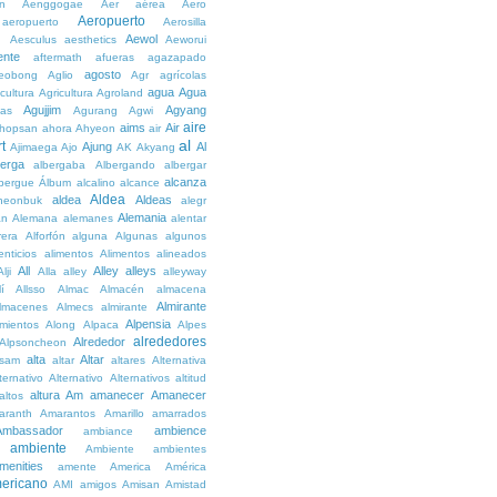
n
Aenggogae
Aer
aérea
Aero
Aeropuerto
aeropuerto
Aerosilla
Aewol
g
Aesculus
aesthetics
Aeworui
ente
aftermath
afueras
agazapado
agosto
eobong
Aglio
Agr
agrícolas
agua
Agua
icultura
Agricultura
Agroland
Agujjim
Agyang
as
Agurang
Agwi
aire
aims
Air
hopsan
ahora
Ahyeon
air
al
t
Ajung
Al
Ajimaega
Ajo
AK
Akyang
berga
albergaba
Albergando
albergar
alcanza
lbergue
Álbum
alcalino
alcance
Aldea
aldea
Aldeas
heonbuk
alegr
Alemania
án
Alemana
alemanes
alentar
rera
Alforfón
alguna
Algunas
algunos
enticios
alimentos
Alimentos
alineados
All
Alley
alleys
Alji
Alla
alley
alleyway
lí
Allsso
Almac
Almacén
almacena
Almirante
lmacenes
Almecs
almirante
Alpensia
amientos
Along
Alpaca
Alpes
alrededores
Alrededor
Alpsoncheon
alta
Altar
ssam
altar
altares
Alternativa
ternativo
Alternativo
Alternativos
altitud
altura
Am
amanecer
Amanecer
altos
aranth
Amarantos
Amarillo
amarrados
Ambassador
ambience
ambiance
ambiente
Ambiente
ambientes
menities
amente
America
América
ericano
AMI
amigos
Amisan
Amistad