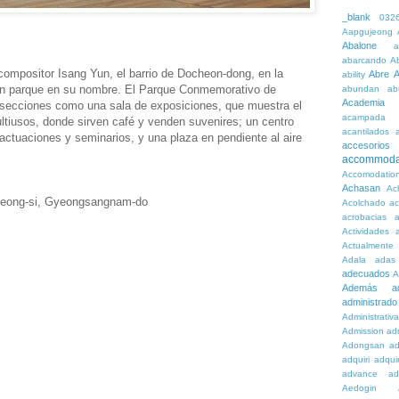
_blank
032
Aapgujeong
Abalone
a
abarcando
A
 compositor Isang Yun, el barrio de Docheon-dong, en la
Abre
A
ability
un parque en su nombre. El Parque Conmemorativo de
abundan
ab
Academia
 secciones como una sala de exposiciones, que muestra el
acampada
ltiusos, donde sirven café y venden suvenires; un centro
acantilados
ctuaciones y seminarios, y una plaza en pendiente al aire
accesorios
accommoda
Accomodatio
Achasan
Ac
yeong-si, Gyeongsangnam-do
Acolchado
a
acrobacias
a
Actividades
a
Actualmente
Adala
adas
adecuados
A
Además
a
administrado
Administrativ
Admission
adn
Adongsan
ad
adquiri
adquir
advance
ad
Aedogin