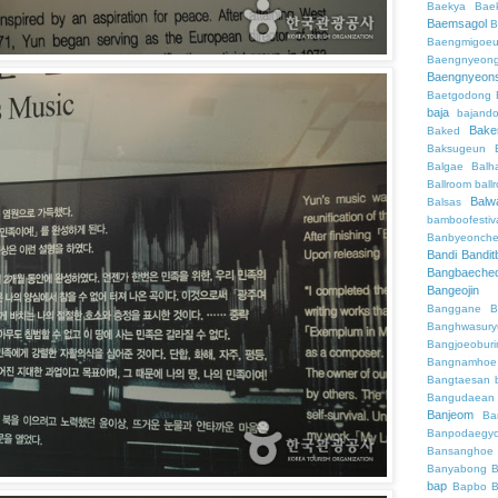
Baekya
Bae
Baemsagol
B
Baengmigoeu
Baengnyeon
Baengnyeon
Baetgodong
baja
bajand
Bake
Baked
Baksugeun
Balgae
Balh
Ballroom
ball
Balw
Balsas
bamboofestiv
Banbyeonch
Bandi
Bandit
Bangbaeche
Bangeojin
Banggane
B
Banghwasury
Bangjoeobur
Bangnamhoe
Bangtaesan
Bangudaean
Banjeom
Ba
Banpodaegy
Bansanghoe
Banyabong
B
bap
Bapbo
B