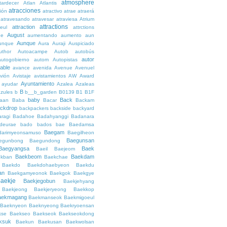
atmosphere
tardecer
Atlan
Atlantis
atracciones
ción
atractivo
atrae
atraerá
atravesando
atravesar
atraviesa
Atrium
attractions
attraction
teul
attrctions
August
ge
aumentando
aumento
aun
Aunque
unque
Aura
Auraji
Auspiciado
uthor
Autoacampe
Autob
autobús
autor
autogobierno
autom
Autopistas
lable
avance
avenida
Avenue
Avenuel
vión
Avistaje
avistamientos
AW
Award
Ayuntamiento
ayudar
Azalea
Azaleas
B
azules
b
b__b_garden
B0139
B1
B1F
baby
Back
aan
Baba
Bacar
Backam
ckdrop
backpackers
backside
backyard
ragi
Badahoe
Badahyanggi
Badanara
deurae
bado
bados
bae
Baedamsa
Baegam
darimyeonsamuso
Baegilheon
Baegunsan
egunbong
Baegundong
Baegyangsa
Baek
Baeil
Baejeom
Baekbeom
Baekdam
kban
Baekchae
Baekdo
Baekdohaebyeon
Baekdu
an
Baekgamyeonok
Baekgok
Baekgye
aekje
Baekjegobun
Baekjehyang
Baekjeong
Baekjeryeong
Baekkop
aekmagang
Baekmanseok
Baekmigoeul
Baeknyeon
Baeknyeong
Baekryoensan
kse
Baekseo
Baekseok
Baekseokdong
ksuk
Baekun
Baekusan
Baekwolsan