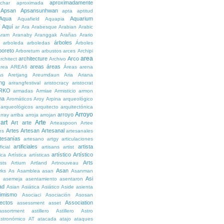
aproximadamente
char
aproximada
Apsan
Apsansunhwan
apta
aptitud
Aqua
Aquarium
Aquafield
Aquapia
Aquí
í
ar
Ara
Arabesque
Arabian
Arabic
Aram
Aranaby
Aranggak
Arañas
Arario
árboles
arboleda
arboledas
Árboles
boreto
Arboretum
arbustos
arces
Archipi
area
architecture
Arco
rchitect
Archivo
areas
áreas
rea
AREA6
Áreas
arena
as
Aretjang
Areumdaun
Aria
Ariana
ng
arirangfestival
aristocracy
aristocrat
RKO
armadas
Armiae
Armisticio
armon
ma
Aromáticos
Aroy
Arpina
arqueológico
arqueológicos
arquitecto
arquitectónica
Arroyo
arroyo
rray
arriba
arroja
arrojan
art
Arte
Art
arte
Arteaspoon
Artee
Artes
Artesan
Artesanal
es
artesanales
tesanías
artesano
artgy
articulaciones
artificiales
artista
ficial
artisans
artist
artístico
Artístico
tica
Artística
artísticas
Arts
ists
Artium
Artland
Artnouveau
Asan
rks
As
Asamblea
asan
Asanman
Asi
n
asemeja
asentamiento
asentaron
ad
Asian
Asiática
Asiático
Aside
asienta
imismo
Asociaci
Asociación
Asosan
ectos
Association
assessment
asset
assortment
astillero
Astillero
Astro
stronómico
AT
atacada
atajo
ataques