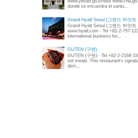
www.yesan.go.kr/tour www.cha.go.k
donde se encuentra el santu...
Grand Hyatt Seoul (그랜드 하얏트
Grand Hyatt Seoul (그랜드 하얏트 서울
www.hyatt.com - Tel +82-2-797-123
international business ho...
GUTEN (구텐)
GUTEN (구텐) - Tel +82-2-2168-3336
set meals. This restaurant's signa
dish...