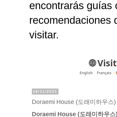
encontrarás guías 
recomendaciones d
visitar.
🌐 Vis
English
Français
18/11/2025
Doraemi House (도래미하우스)
Doraemi House (도래미하우스